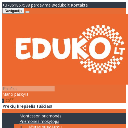
+37061867598
pardavimai@eduko.lt
Kontaktai
Navigacija
Mano paskyra
00
€0
0
Prekių krepšelis tuščias!
Montessori priemonės
Priemonės mokytojui
Dėžutės susidėjimui