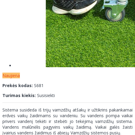
Naujiena
Prekės kodas:
S681
Turimas kiekis:
Susisiekti
Sistema susideda iš trijų vamzdžių atšakų ir užtikrins pakankamai
erdvės vaikų žaidimams su vandeniu. Su vandens pompa vaikai
privers vandenį tekėti ir stebėti jo tekėjimą vamzdžių sistema.
Vandens malūnėlis pagyvins vaikų žaidimą. Vaikai galės žaisti
įvairius vandens žaidimus iš abiejų Vamzdžių sistemos pusių.