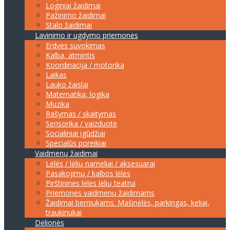
Loginiai žaidimai
Pažinimo žaidimai
Stalo žaidimai
Lavinimo ir ugdymo priemonės
Erdvės suvokimas
Kalba, atmintis
Koordinacija / motorika
Laikas
Lauko žaislai
Matematika, logika
Muzika
Rašymas / skaitymas
Sensorika / vaizduotė
Socialiniai įgūdžiai
Specialūs poreikiai
Vaidmenų žaidimai
Lėlės / lėlių nameliai / aksesuarai
Pasakojimų / kalbos lėlės
Pirštininės lėlės lėlių teatrui
Priemonės vaidmenų žaidimams
Žaidimai berniukams. Mašinėlės, parkingas, keliai,
traukinukai
Dėlionės