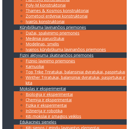
Poly-M konstruktoriai
Thames & Kosmos konstruktoriai
Zometool erdviniai konstruktoriai
Įvairūs konstruktoriai
Kūrybiškumą lavinančios priemonės
Dažai, spalvinimo priemonės
Mediniai paruoštukai
Modelinas, smėlis
Įvairios kūrybiškumą lavinančios priemonės
Fizinį aktyvumą skatinančios priemonės
Fizinio lavinimo priemonės
Kamuoliai
Top Trike Triratukai, balansiniai dviratukai, paspirtukai
Winther Triratukai, balansiniai dviratukai, paspirtukai ir
kita
Mokslas ir eksperimentai
Biologija ir eksperimentai
Chemija ir eksperimentai
Fizika ir eksperimentai
Inžinerija ir robotika
Kiti mokslai ir smagios veiklos
Edukacinės sienelės
Kiti sienos / grindų lavinantys elementai