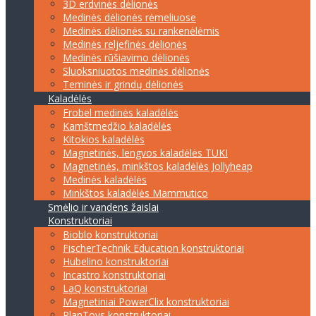
3D erdvinės dėlionės
Medinės dėlionės rėmeliuose
Medinės dėlionės su rankenėlėmis
Medinės reljefinės dėlionės
Medinės rūšiavimo dėlionės
Sluoksniuotos medinės dėlionės
Teminės ir grindų dėlionės
Kaladėlės
Frobel medinės kaladėlės
Kamštmedžio kaladėlės
Kitokios kaladėlės
Magnetinės, lengvos kaladėlės TUKI
Magnetinės, minkštos kaladėlės Jollyheap
Medinės kaladėlės
Minkštos kaladėlės Mammutico
Smėlio ir vandens žaislai
Konstruktoriai
Bioblo konstruktoriai
FischerTechnik Education konstruktoriai
Hubelino konstruktoriai
Incastro konstruktoriai
LaQ konstruktoriai
Magnetiniai PowerClix konstruktoriai
PlanToys konstruktoriai