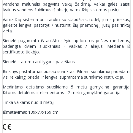
Vandens malūnėlis pagyvins vaikų žaidimą. Vaikai galės žaisti
įvairius vandens žaidimus iš abiejų Vamzdžių sistemos pusių.
Vamzdžių sistema ant ratukų su stabdžiais, todėl, jums prireikus,
galėsite lengvai pastatyti / nustumti šią priemonę į jūsų pasirinktą
vietą.
Sienelė pagaminta iš aukštu slėgiu apdorotos pušies medienos,
padengta dviem sluoksniais - vaškas / aliejus. Mediena iš
sertifikuoto tiekėjo.
Sienelė statoma ant lygaus paviršiaus.
Rinkinys pristatomas pusiau surinktas. Pilnam surinkimui pridedami
visi reikalingi priedai ir lengvai suprantama surinkimo instrukcija.
Medinėms detalėms suteikiama 5 metų gamyklinė garantija.
Kitoms detalėms ir elementams - 2 metų gamyklinė garantija.
Tinka vaikams nuo 3 metų.
Išmatavimai: 139x77x169 cm.