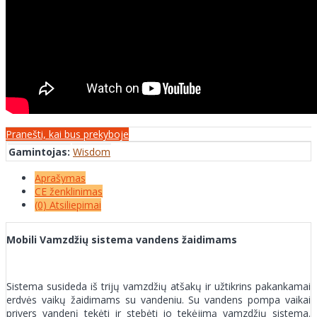
Pranešti, kai bus prekyboje
Gamintojas:
Wisdom
Aprašymas
CE ženklinimas
(0) Atsiliepimai
Mobili Vamzdžių sistema vandens žaidimams
Sistema susideda iš trijų vamzdžių atšakų ir užtikrins pakankamai
erdvės vaikų žaidimams su vandeniu. Su vandens pompa vaikai
privers vandenį tekėti ir stebėti jo tekėjimą vamzdžių sistema.