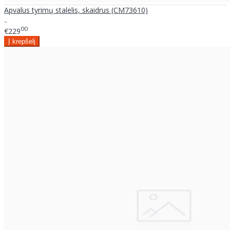
Apvalus tyrimų stalelis, skaidrus (CM73610)
..
00
€229