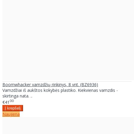
Boomwhacker vamzdžių rinkinys, 8 vnt. (BZ6936)
Vamzdžiai iš aukštos kokybės plastiko. Kiekvienas vamzdis -
skirtinga nata. ..
00
€41
Naujiena