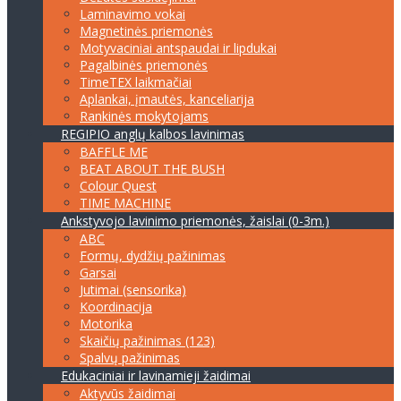
Laminavimo vokai
Magnetinės priemonės
Motyvaciniai antspaudai ir lipdukai
Pagalbinės priemonės
TimeTEX laikmačiai
Aplankai, įmautės, kanceliarija
Rankinės mokytojams
REGIPIO anglų kalbos lavinimas
BAFFLE ME
BEAT ABOUT THE BUSH
Colour Quest
TIME MACHINE
Ankstyvojo lavinimo priemonės, žaislai (0-3m.)
ABC
Formų, dydžių pažinimas
Garsai
Jutimai (sensorika)
Koordinacija
Motorika
Skaičių pažinimas (123)
Spalvų pažinimas
Edukaciniai ir lavinamieji žaidimai
Aktyvūs žaidimai