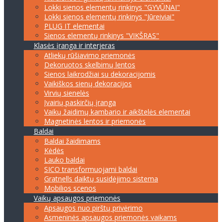
Lokki sienos elementų rinkinys "GYVŪNAI"
Lokki sienos elementų rinkinys "Jūreiviai"
PLUG IT elementai
Sienos elementų rinkinys "VIKŠRAS"
Klasės įranga ir interjeras
Atliekų rūšiavimo priemonės
Dekoruotos skelbimų lentos
Sienos laikrodžiai su dekoracijomis
Vaikiškos sienų dekoracijos
Virvių sienelės
Įvairių paskirčių įranga
Vaikų žaidimų kambario ir aikštelės elementai
Magnetinės lentos ir priemonės
Baldai
Baldai žaidimams
Kėdės
Lauko baldai
SICO transformuojami baldai
Gratnells daiktų susidėjimo sistema
Mobilios scenos
Vaikų apsaugos priemonės
Apsaugos nuo pirštų privėrimo
Asmeninės apsaugos priemonės vaikams