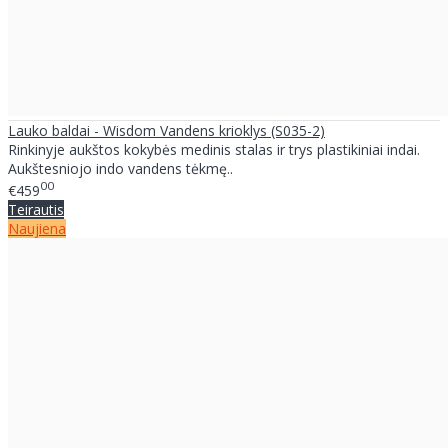
Lauko baldai - Wisdom Vandens krioklys (S035-2)
Rinkinyje aukštos kokybės medinis stalas ir trys plastikiniai indai.
Aukštesniojo indo vandens tėkmę..
00
€459
Teirautis
Naujiena