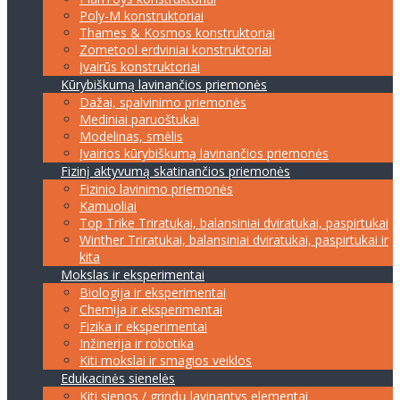
Poly-M konstruktoriai
Thames & Kosmos konstruktoriai
Zometool erdviniai konstruktoriai
Įvairūs konstruktoriai
Kūrybiškumą lavinančios priemonės
Dažai, spalvinimo priemonės
Mediniai paruoštukai
Modelinas, smėlis
Įvairios kūrybiškumą lavinančios priemonės
Fizinį aktyvumą skatinančios priemonės
Fizinio lavinimo priemonės
Kamuoliai
Top Trike Triratukai, balansiniai dviratukai, paspirtukai
Winther Triratukai, balansiniai dviratukai, paspirtukai ir
kita
Mokslas ir eksperimentai
Biologija ir eksperimentai
Chemija ir eksperimentai
Fizika ir eksperimentai
Inžinerija ir robotika
Kiti mokslai ir smagios veiklos
Edukacinės sienelės
Kiti sienos / grindų lavinantys elementai