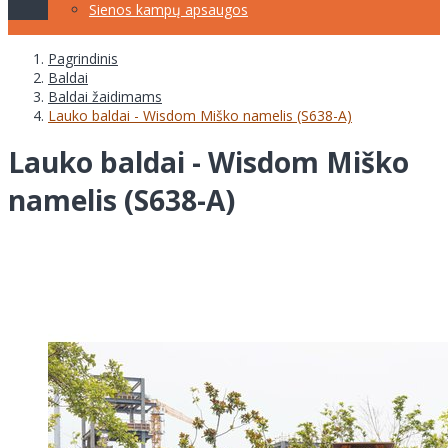
Sienos kampų apsaugos
Pagrindinis
Baldai
Baldai žaidimams
Lauko baldai - Wisdom Miško namelis (S638-A)
Lauko baldai - Wisdom Miško
namelis (S638-A)