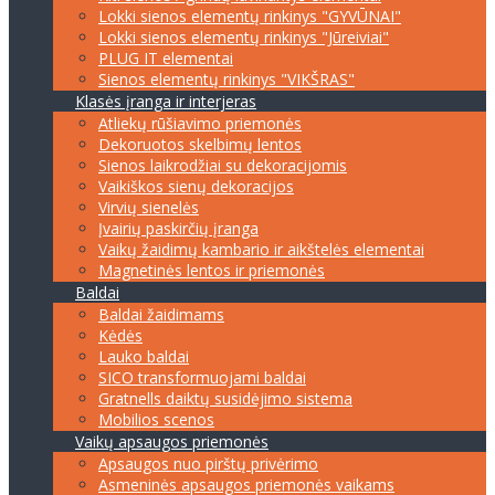
Lokki sienos elementų rinkinys "GYVŪNAI"
Lokki sienos elementų rinkinys "Jūreiviai"
PLUG IT elementai
Sienos elementų rinkinys "VIKŠRAS"
Klasės įranga ir interjeras
Atliekų rūšiavimo priemonės
Dekoruotos skelbimų lentos
Sienos laikrodžiai su dekoracijomis
Vaikiškos sienų dekoracijos
Virvių sienelės
Įvairių paskirčių įranga
Vaikų žaidimų kambario ir aikštelės elementai
Magnetinės lentos ir priemonės
Baldai
Baldai žaidimams
Kėdės
Lauko baldai
SICO transformuojami baldai
Gratnells daiktų susidėjimo sistema
Mobilios scenos
Vaikų apsaugos priemonės
Apsaugos nuo pirštų privėrimo
Asmeninės apsaugos priemonės vaikams