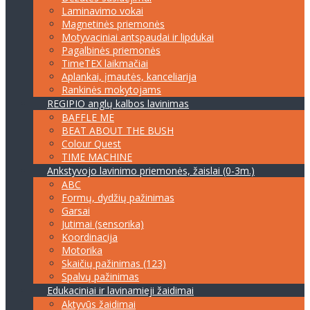
Laminavimo vokai
Magnetinės priemonės
Motyvaciniai antspaudai ir lipdukai
Pagalbinės priemonės
TimeTEX laikmačiai
Aplankai, įmautės, kanceliarija
Rankinės mokytojams
REGIPIO anglų kalbos lavinimas
BAFFLE ME
BEAT ABOUT THE BUSH
Colour Quest
TIME MACHINE
Ankstyvojo lavinimo priemonės, žaislai (0-3m.)
ABC
Formų, dydžių pažinimas
Garsai
Jutimai (sensorika)
Koordinacija
Motorika
Skaičių pažinimas (123)
Spalvų pažinimas
Edukaciniai ir lavinamieji žaidimai
Aktyvūs žaidimai