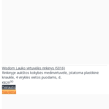
Wisdom Lauko virtuvėlės rinkinys (S016)
Rinkinyje aukštos kokybės medinvirtuvėlė, įstatoma plastikinė
kriauklė, 4 viryklės vietos puodams, d..
00
€829
Teirautis
Naujiena