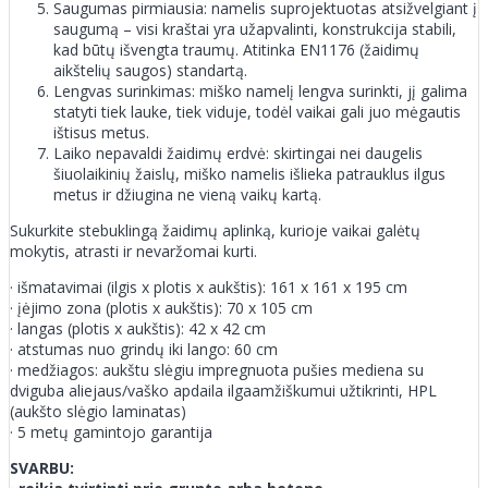
Saugumas pirmiausia: namelis suprojektuotas atsižvelgiant į
saugumą – visi kraštai yra užapvalinti, konstrukcija stabili,
kad būtų išvengta traumų. Atitinka EN1176 (žaidimų
aikštelių saugos) standartą.
Lengvas surinkimas: miško namelį lengva surinkti, jį galima
statyti tiek lauke, tiek viduje, todėl vaikai gali juo mėgautis
ištisus metus.
Laiko nepavaldi žaidimų erdvė: skirtingai nei daugelis
šiuolaikinių žaislų, miško namelis išlieka patrauklus ilgus
metus ir džiugina ne vieną vaikų kartą.
Sukurkite stebuklingą žaidimų aplinką, kurioje vaikai galėtų
mokytis, atrasti ir nevaržomai kurti.
· išmatavimai (ilgis x plotis x aukštis): 161 x 161 x 195 cm
· įėjimo zona (plotis x aukštis): 70 x 105 cm
· langas (plotis x aukštis): 42 x 42 cm
· atstumas nuo grindų iki lango: 60 cm
· medžiagos: aukštu slėgiu impregnuota pušies mediena su
dviguba aliejaus/vaško apdaila ilgaamžiškumui užtikrinti, HPL
(aukšto slėgio laminatas)
· 5 metų gamintojo garantija
SVARBU: