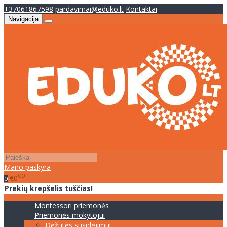
+37061867598
pardavimai@eduko.lt
Kontaktai
Navigacija
Mano paskyra
00
€0
0
Prekių krepšelis tuščias!
Montessori priemonės
Priemonės mokytojui
Dėžutės susidėjimui