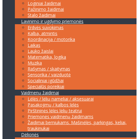
Loginiai žaidimai
Pažinimo žaidimai
Stalo žaidimai
Lavinimo ir ugdymo priemonės
Erdvės suvokimas
Kalba, atmintis
Koordinacija / motorika
Laikas
Lauko žaislai
Matematika, logika
Muzika
Rašymas / skaitymas
Sensorika / vaizduotė
Socialiniai įgūdžiai
Specialūs poreikiai
Vaidmenų žaidimai
Lėlės / lėlių nameliai / aksesuarai
Pasakojimų / kalbos lėlės
Pirštininės lėlės lėlių teatrui
Priemonės vaidmenų žaidimams
Žaidimai berniukams. Mašinėlės, parkingas, keliai,
traukinukai
Dėlionės