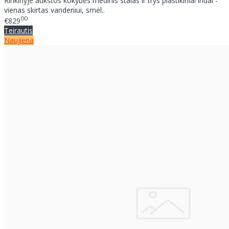
Rinkinyje aukštos kokybės medinis stalas ir trys plastikiniai indai -
vienas skirtas vandeniui, smėl..
00
€829
Teirautis
Naujiena