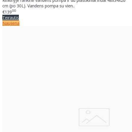
Rinkinyje rankinė vandens pompa ir du plastikiniai indai 48x34x26
cm (po 30L). Vandens pompa su vien..
00
€139
Teirautis
Naujiena