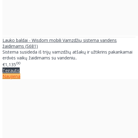
Lauko baldai - Wisdom mobili Vamzdžių sistema vandens
žaidimams (S681)
Sistema susideda iš trijų vamzdžių atšakų ir užtikrins pakankamai
erdvės vaikų žaidimams su vandeniu..
00
€1,135
Teirautis
Naujiena