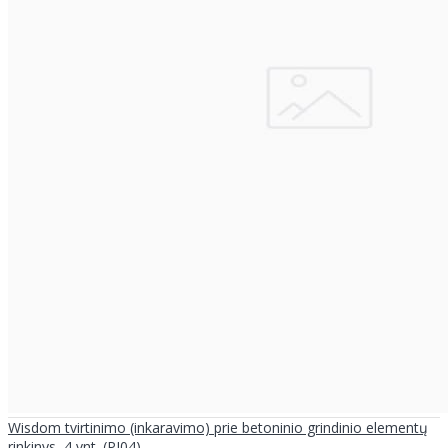
Wisdom tvirtinimo (inkaravimo) prie betoninio grindinio elementų
rinkinys, 4 vnt. (PJ04)