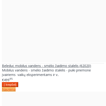
Beleduc mobilus vandens - smėlio žaidimo stalelis (62020)
Mobilus vandens - smėlio žaidimo stalelis - puiki priemonė
įvairiems vaikų eksperimentams ir v..
95
€499
Naujiena