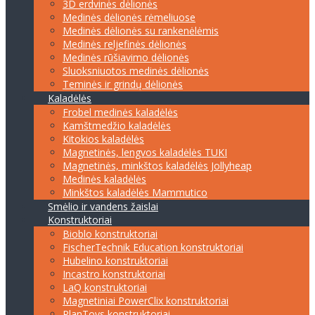
3D erdvinės dėlionės
Medinės dėlionės rėmeliuose
Medinės dėlionės su rankenėlėmis
Medinės reljefinės dėlionės
Medinės rūšiavimo dėlionės
Sluoksniuotos medinės dėlionės
Teminės ir grindų dėlionės
Kaladėlės
Frobel medinės kaladėlės
Kamštmedžio kaladėlės
Kitokios kaladėlės
Magnetinės, lengvos kaladėlės TUKI
Magnetinės, minkštos kaladėlės Jollyheap
Medinės kaladėlės
Minkštos kaladėlės Mammutico
Smėlio ir vandens žaislai
Konstruktoriai
Bioblo konstruktoriai
FischerTechnik Education konstruktoriai
Hubelino konstruktoriai
Incastro konstruktoriai
LaQ konstruktoriai
Magnetiniai PowerClix konstruktoriai
PlanToys konstruktoriai