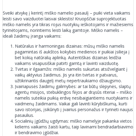
Sveiki atvykę į kerintį miško namelio pasaulį – puiki vieta vaikams
leisti savo vaizduotei laisvai skleistis! Kruopščiai suprojektuotas
miško namelis yra tikras rojus nuotykių ieškotojams ir mažiesiems
tyrinėtojams, norintiems leisti laiką gamtoje. Miško namelis –
ideali žaidimų įranga vaikams:
Natūralus ir harmoningas dizainas: mūsų miško namelis
pagamintas iš aukštos kokybės medienos ir puikiai įsilieja į
bet kokią natūralią aplinką. Autentiškas dizainas leidžia
vaikams visapusiškai patirti gamtą ir lavinti vaizduotę.
Tvirtas ir ilgaamžis: miško namelis sukurtas atsižvelgiant į
vaikų aktyvius žaidimus. Jis yra itin tvirtas ir patvarus,
užtikrinantis daugelį metų nepertraukiamo džiaugsmo.
Įvairiapusės žaidimų galimybės: ar tai būtų slėpynės, slaptų
agentų misijos, stebuklingos fėjos ar drąsūs riteriai – miško
namelis suteikia puikią erdvę nesibaigiantiems nuotykiams ir
vaidmenų žaidimams. Vaikai gali lavinti kūrybiškumą, kurti
savo istorijas, įsikūnyti į įvairius personažus ir tyrinėti naujus
pasaulius.
Socialinių įgūdžių ugdymas: miško namelyje pakanka vietos
keliems vaikams žaisti kartu, taip lavinami bendradarbiavimo
ir bendravimo įgūdžiai.