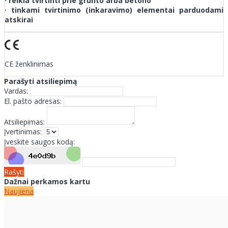
· reikia tvirtinti prie grunto arba betono
· tinkami tvirtinimo (inkaravimo) elementai parduodami
atskirai
CE ženklinimas
Parašyti atsiliepimą
Vardas:
El. pašto adresas:
Atsiliepimas:
Įvertinimas:
Įveskite saugos kodą:
Rašyti
Dažnai perkamos kartu
Naujiena