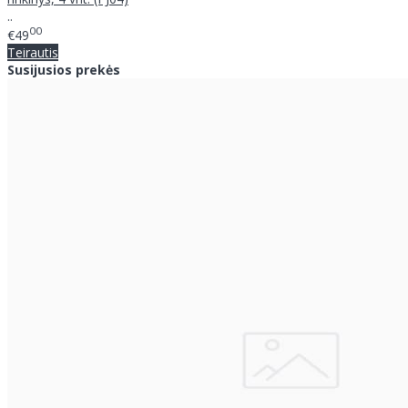
..
00
€49
Teirautis
Susijusios prekės