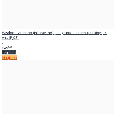
Wisdom tvirtinimo (inkaravimo) prie grunto elementų rinkinys, 4
vnt. (PJ03)
..
00
€49
Teirautis
Naujiena