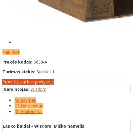
Naujiena
Prekės kodas:
S638-A
Turimas kiekis:
Susisiekti
Pranešti, kai bus prekyboje
Gamintojas:
Wisdom
Aprašymas
CE ženklinimas
(0) Atsiliepimai
Lauko baldai - Wisdom Miško namelis