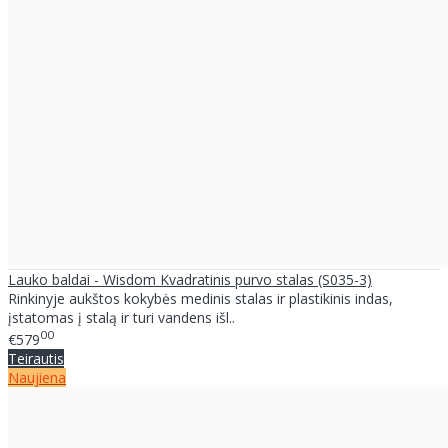
Lauko baldai - Wisdom Kvadratinis purvo stalas (S035-3)
Rinkinyje aukštos kokybės medinis stalas ir plastikinis indas,
įstatomas į stalą ir turi vandens išl..
00
€579
Teirautis
Naujiena