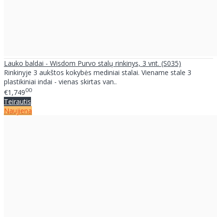
Lauko baldai - Wisdom Purvo stalų rinkinys, 3 vnt. (S035)
Rinkinyje 3 aukštos kokybės mediniai stalai. Viename stale 3
plastikiniai indai - vienas skirtas van..
00
€1,749
Teirautis
Naujiena