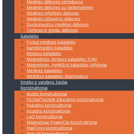
Medinės dėlionės rėmeliuose
Medinės dėlionės su rankenėlėmis
Medinės reljefinės dėlionės
Medinės rūšiavimo dėlionės
Sluoksniuotos medinės dėlionės
Teminės ir grindų dėlionės
Kaladėlės
Frobel medinės kaladėlės
Kamštmedžio kaladėlės
Kitokios kaladėlės
Magnetinės, lengvos kaladėlės TUKI
Magnetinės, minkštos kaladėlės Jollyheap
Medinės kaladėlės
Minkštos kaladėlės Mammutico
Smėlio ir vandens žaislai
Konstruktoriai
Bioblo konstruktoriai
FischerTechnik Education konstruktoriai
Hubelino konstruktoriai
Incastro konstruktoriai
LaQ konstruktoriai
Magnetiniai PowerClix konstruktoriai
PlanToys konstruktoriai
Poly-M konstruktoriai