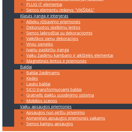
PLUG IT elementai
Sienos elementų rinkinys "VIKŠRAS"
Klasės įranga ir interjeras
Atliekų rūšiavimo priemonės
Dekoruotos skelbimų lentos
Sienos laikrodžiai su dekoracijomis
Vaikiškos sienų dekoracijos
Virvių sienelės
Įvairių paskirčių įranga
Vaikų žaidimų kambario ir aikštelės elementai
Magnetinės lentos ir priemonės
Baldai
Baldai žaidimams
Kėdės
Lauko baldai
SICO transformuojami baldai
Gratnells daiktų susidėjimo sistema
Mobilios scenos
Vaikų apsaugos priemonės
Apsaugos nuo pirštų privėrimo
Asmeninės apsaugos priemonės vaikams
Sienos kampų apsaugos