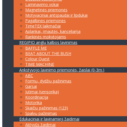
Laminavimo vokai
Magnetinės priemonės
Motyvaciniai antspaudai ir lipdukai
Pagalbinės priemonės
TimeTEX laikmačiai
Aplankai, įmautės, kanceliarija
Rankinės mokytojams
REGIPIO anglų kalbos lavinimas
BAFFLE ME
BEAT ABOUT THE BUSH
Colour Quest
TIME MACHINE
Ankstyvojo lavinimo priemonės, žaislai (0-3m.)
ABC
Formų, dydžių pažinimas
Garsai
Jutimai (sensorika)
Koordinacija
Motorika
Skaičių pažinimas (123)
Spalvų pažinimas
Edukaciniai ir lavinamieji žaidimai
Aktyvūs žaidimai