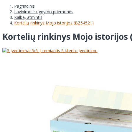
Pagrindinis
Lavinimo ir ugdymo priemonės
Kalba, atmintis
Kortelių rinkinys Mojo istorijos (BZ54521)
Kortelių rinkinys Mojo istorijos
5
/5 | remiantis
5
kliento įvertinimu