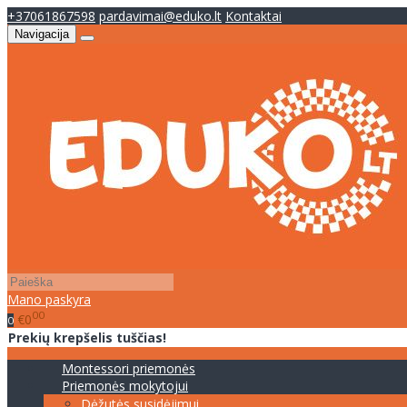
+37061867598
pardavimai@eduko.lt
Kontaktai
Navigacija
Mano paskyra
00
€0
0
Prekių krepšelis tuščias!
Montessori priemonės
Priemonės mokytojui
Dėžutės susidėjimui