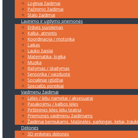
Loginiai žaidimai
Pažinimo žaidimai
Stalo žaidimai
Lavinimo ir ugdymo priemonės
Erdvės suvokimas
Kalba, atmintis
Koordinacija / motorika
Laikas
Lauko žaislai
Matematika, logika
Muzika
Rašymas / skaitymas
Sensorika / vaizduotė
Socialiniai įgūdžiai
Specialūs poreikiai
Vaidmenų žaidimai
Lėlės / lėlių nameliai / aksesuarai
Pasakojimų / kalbos lėlės
Pirštininės lėlės lėlių teatrui
Priemonės vaidmenų žaidimams
Žaidimai berniukams. Mašinėlės, parkingas, keliai, trauk
Dėlionės
3D erdvinės dėlionės