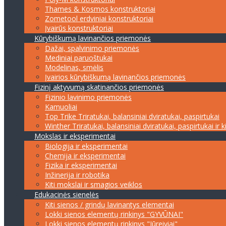
Thames & Kosmos konstruktoriai
Zometool erdviniai konstruktoriai
Įvairūs konstruktoriai
Kūrybiškumą lavinančios priemonės
Dažai, spalvinimo priemonės
Mediniai paruoštukai
Modelinas, smėlis
Įvairios kūrybiškumą lavinančios priemonės
Fizinį aktyvumą skatinančios priemonės
Fizinio lavinimo priemonės
Kamuoliai
Top Trike Triratukai, balansiniai dviratukai, paspirtukai
Winther Triratukai, balansiniai dviratukai, paspirtukai ir k
Mokslas ir eksperimentai
Biologija ir eksperimentai
Chemija ir eksperimentai
Fizika ir eksperimentai
Inžinerija ir robotika
Kiti mokslai ir smagios veiklos
Edukacinės sienelės
Kiti sienos / grindų lavinantys elementai
Lokki sienos elementų rinkinys "GYVŪNAI"
Lokki sienos elementų rinkinys "Jūreiviai"