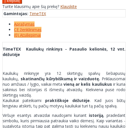
Turite klausimų apie šią prekę?
Klauskite
Gamintojas:
TimeTEX
Aprašymas
CE ženklinimas
(0) Atsiliepimai
TimeTEX Kauliukų rinkinys - Pasaulio kelionės, 12 vnt.
dėžutėje
Kauliukų rinkinyje yra 12 skirtingų spalvų šešiapusių
kauliukų,
skatinančių kūrybiškumą ir vaizduotę.
Priklausomai
nuo amžiaus / lygio, vaikai meta
vieną ar kelis kauliukus
ir kuria
sakinius bei istorijas iš išmestų atvaizdų. Kiekviena pusė rodo
skirtingą vaizdą.
Kauliukai pateikiami
praktiškoje dėžutėje
. Kad juos būtų
lengviau atskirti, tų pačių motyvų kauliukai turi tą pačią spalvą.
Viršuje esantys atvaizdai naudojami kuriant
istoriją
, pradedant
simboliu, kuris pirmiausia patraukia vaiko dėmesį. Kaip variantas -
sugalvotą istoriją taip pat galima tęsti su kiekvienu nauju kauliuko