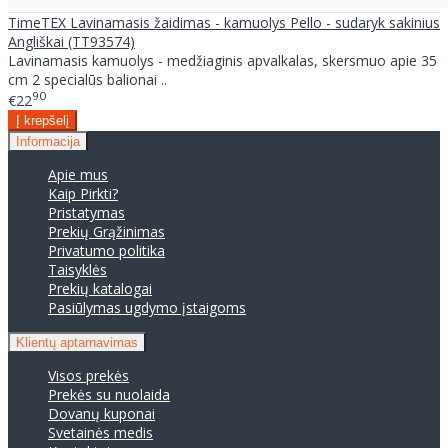
TimeTEX Lavinamasis žaidimas - kamuolys Pello - sudaryk sakinius
Angliškai (TT93574)
Lavinamasis kamuolys - medžiaginis apvalkalas, skersmuo apie 35
cm 2 specialūs balionai ..
90
€22
Informacija
Apie mus
Kaip Pirkti?
Pristatymas
Prekių Grąžinimas
Privatumo politika
Taisyklės
Prekių katalogai
Pasiūlymas ugdymo įstaigoms
Klientų aptarnavimas
Visos prekės
Prekės su nuolaida
Dovanų kuponai
Svetainės medis