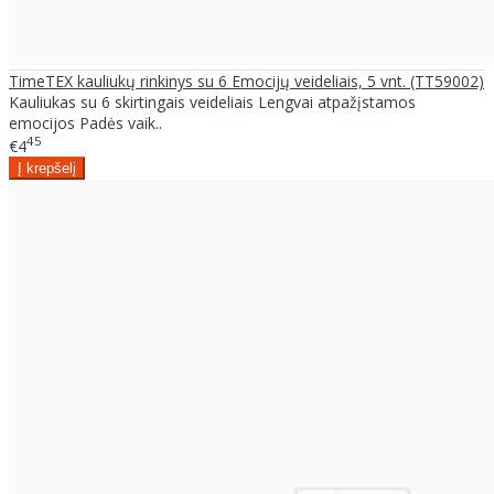
TimeTEX kauliukų rinkinys su 6 Emocijų veideliais, 5 vnt. (TT59002)
Kauliukas su 6 skirtingais veideliais Lengvai atpažįstamos
emocijos Padės vaik..
45
€4