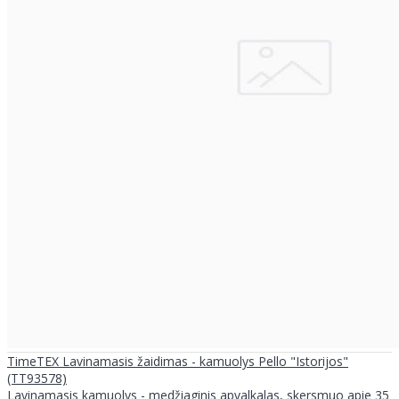
TimeTEX Lavinamasis žaidimas - kamuolys Pello "Istorijos"
(TT93578)
Lavinamasis kamuolys - medžiaginis apvalkalas, skersmuo apie 35