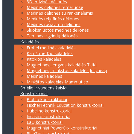
3D erdvinės dėlionės
Medinės dėlionės rėmeliuose
Medinės dėlionės su rankenėlėmis
Medinės reljefinės dėlionės
Medinės rūšiavimo dėlionės
Sluoksniuotos medinės dėlionės
Teminės ir grindų dėlionės
Kaladėlės
Frobel medinės kaladėlės
Kamštmedžio kaladėlės
Kitokios kaladėlės
Magnetinės, lengvos kaladėlės TUKI
Magnetinės, minkštos kaladėlės Jollyheap
Medinės kaladėlės
Minkštos kaladėlės Mammutico
Smėlio ir vandens žaislai
Konstruktoriai
Bioblo konstruktoriai
FischerTechnik Education konstruktoriai
Hubelino konstruktoriai
Incastro konstruktoriai
LaQ konstruktoriai
Magnetiniai PowerClix konstruktoriai
PlanToys konstruktoriai