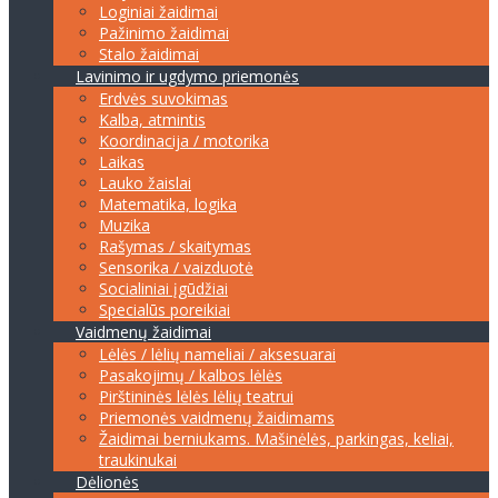
Loginiai žaidimai
Pažinimo žaidimai
Stalo žaidimai
Lavinimo ir ugdymo priemonės
Erdvės suvokimas
Kalba, atmintis
Koordinacija / motorika
Laikas
Lauko žaislai
Matematika, logika
Muzika
Rašymas / skaitymas
Sensorika / vaizduotė
Socialiniai įgūdžiai
Specialūs poreikiai
Vaidmenų žaidimai
Lėlės / lėlių nameliai / aksesuarai
Pasakojimų / kalbos lėlės
Pirštininės lėlės lėlių teatrui
Priemonės vaidmenų žaidimams
Žaidimai berniukams. Mašinėlės, parkingas, keliai,
traukinukai
Dėlionės