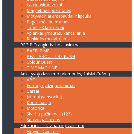
Laminavimo vokai
Magnetinės priemonės
Motyvaciniai antspaudai ir lipdukai
Pagalbinės priemonės
TimeTEX laikmačiai
Aplankai, įmautės, kanceliarija
Rankinės mokytojams
REGIPIO anglų kalbos lavinimas
BAFFLE ME
BEAT ABOUT THE BUSH
Colour Quest
TIME MACHINE
Ankstyvojo lavinimo priemonės, žaislai (0-3m.)
ABC
Formų, dydžių pažinimas
Garsai
Jutimai (sensorika)
Koordinacija
Motorika
Skaičių pažinimas (123)
Spalvų pažinimas
Edukaciniai ir lavinamieji žaidimai
Aktyvūs žaidimai