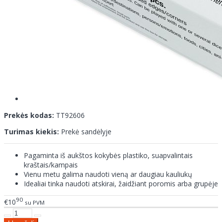
Prekės kodas:
TT92606
Turimas kiekis:
Prekė sandėlyje
Pagaminta iš aukštos kokybės plastiko, suapvalintais
kraštais/kampais
Vienu metu galima naudoti vieną ar daugiau kauliukų
Idealiai tinka naudoti atskirai, žaidžiant poromis arba grupėje
90
€10
su PVM