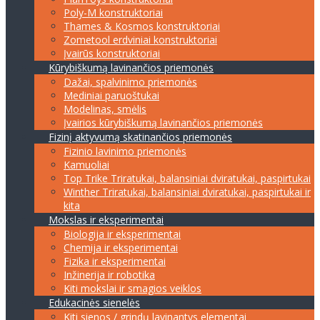
Poly-M konstruktoriai
Thames & Kosmos konstruktoriai
Zometool erdviniai konstruktoriai
Įvairūs konstruktoriai
Kūrybiškumą lavinančios priemonės
Dažai, spalvinimo priemonės
Mediniai paruoštukai
Modelinas, smėlis
Įvairios kūrybiškumą lavinančios priemonės
Fizinį aktyvumą skatinančios priemonės
Fizinio lavinimo priemonės
Kamuoliai
Top Trike Triratukai, balansiniai dviratukai, paspirtukai
Winther Triratukai, balansiniai dviratukai, paspirtukai ir
kita
Mokslas ir eksperimentai
Biologija ir eksperimentai
Chemija ir eksperimentai
Fizika ir eksperimentai
Inžinerija ir robotika
Kiti mokslai ir smagios veiklos
Edukacinės sienelės
Kiti sienos / grindų lavinantys elementai