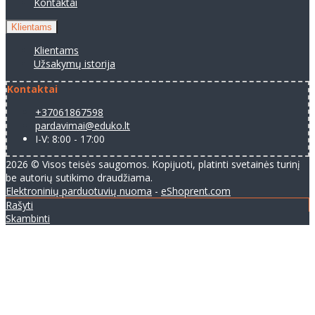
Kontaktai
Klientams
Klientams
Užsakymų istorija
Kontaktai
+37061867598
pardavimai@eduko.lt
I-V: 8:00 - 17:00
2026 © Visos teisės saugomos. Kopijuoti, platinti svetainės turinį
be autorių sutikimo draudžiama.
Elektroninių parduotuvių nuoma
-
eShoprent.com
Rašyti
Skambinti