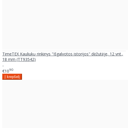
TimeTEX Kauliukų rinkinys "Išgalvotos istorijos" dėžutėje, 12 vnt.,
18 mm (TT93542)
..
90
€10