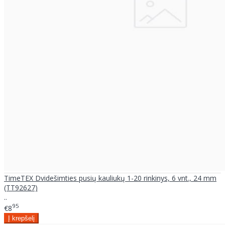
TimeTEX Dvidešimties pusių kauliukų 1-20 rinkinys, 6 vnt., 24 mm
(TT92627)
..
95
€8