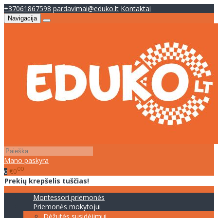
+37061867598
pardavimai@eduko.lt
Kontaktai
Navigacija
Mano paskyra
00
€0
0
Prekių krepšelis tuščias!
Montessori priemonės
Priemonės mokytojui
Dėžutės susidėjimui