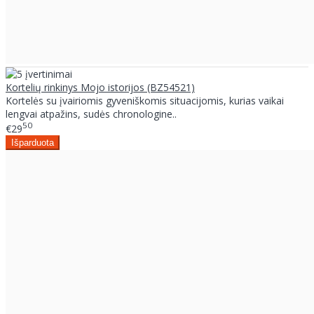
Kortelių rinkinys Mojo istorijos (BZ54521)
Kortelės su įvairiomis gyveniškomis situacijomis, kurias vaikai
lengvai atpažins, sudės chronologine..
50
€29