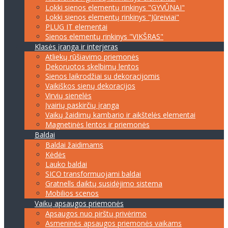
Lokki sienos elementų rinkinys "GYVŪNAI"
Lokki sienos elementų rinkinys "Jūreiviai"
PLUG IT elementai
Sienos elementų rinkinys "VIKŠRAS"
Klasės įranga ir interjeras
Atliekų rūšiavimo priemonės
Dekoruotos skelbimų lentos
Sienos laikrodžiai su dekoracijomis
Vaikiškos sienų dekoracijos
Virvių sienelės
Įvairių paskirčių įranga
Vaikų žaidimų kambario ir aikštelės elementai
Magnetinės lentos ir priemonės
Baldai
Baldai žaidimams
Kėdės
Lauko baldai
SICO transformuojami baldai
Gratnells daiktų susidėjimo sistema
Mobilios scenos
Vaikų apsaugos priemonės
Apsaugos nuo pirštų privėrimo
Asmeninės apsaugos priemonės vaikams