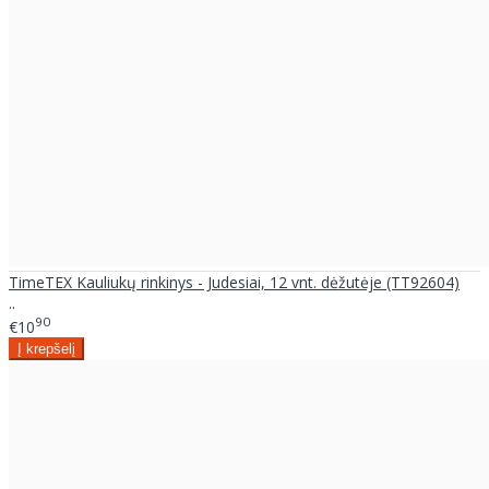
TimeTEX Kauliukų rinkinys - Judesiai, 12 vnt. dėžutėje (TT92604)
..
90
€10