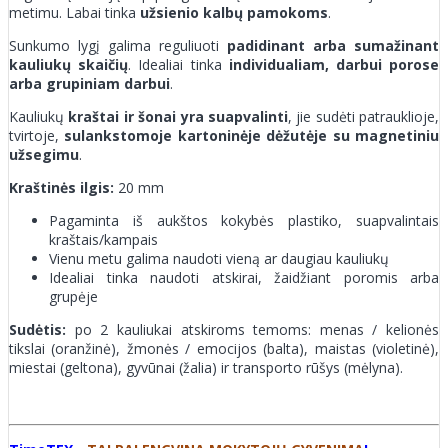
metimu. Labai tinka
užsienio kalbų pamokoms
.
Sunkumo lygį galima reguliuoti
padidinant arba sumažinant
kauliukų skaičių
. Idealiai tinka
individualiam, darbui porose
arba grupiniam darbui
.
Kauliukų
kraštai ir šonai yra suapvalinti
, jie sudėti patrauklioje,
tvirtoje,
sulankstomoje kartoninėje dėžutėje su
magnetiniu
užsegimu
.
Kraštinės ilgis:
20 mm
Pagaminta iš aukštos kokybės plastiko, suapvalintais
kraštais/kampais
Vienu metu galima naudoti vieną ar daugiau kauliukų
Idealiai tinka naudoti atskirai, žaidžiant poromis arba
grupėje
Sudėtis:
po
2 kauliukai atskiroms temoms: menas / kelionės
tikslai (oranžinė), žmonės / emocijos (balta), maistas (violetinė),
miestai (geltona), gyvūnai (žalia) ir transporto rūšys (mėlyna).