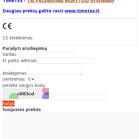
TimeTEX -
TAI PALENGVINA MOKYTOJŲ GYVENIMĄ
!
Daugiau prekių galite rasti
www.timetex.lt
CE ženklinimas
Parašyti atsiliepimą
Vardas:
El. pašto adresas:
Atsiliepimas:
Įvertinimas:
Įveskite saugos kodą:
Rašyti
Susijusios prekės