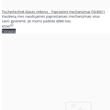
Fischertechnik klasės rinkinys - Paprastieji mechanizmai (564061)
Kasdieną mes naudojamės paprastaisiais mechanizmais visur
savo gyvenime. Jie mums padeda atlikti kas..
00
€599
Teirautis