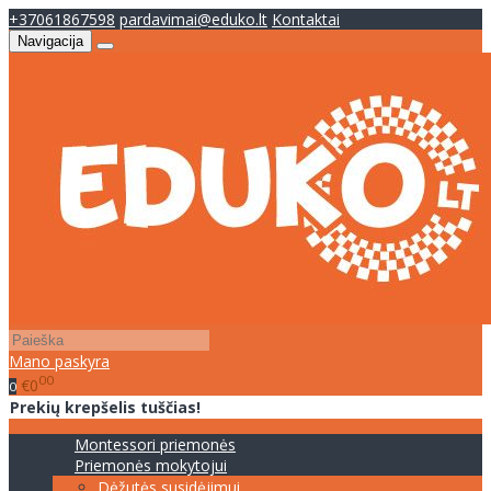
+37061867598
pardavimai@eduko.lt
Kontaktai
Navigacija
Mano paskyra
00
€0
0
Prekių krepšelis tuščias!
Montessori priemonės
Priemonės mokytojui
Dėžutės susidėjimui