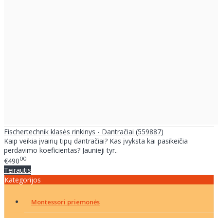
Fischertechnik klasės rinkinys - Dantračiai (559887)
Kaip veikia įvairių tipų dantračiai? Kas įvyksta kai pasikeičia
perdavimo koeficientas? Jaunieji tyr..
00
€490
Teirautis
Kategorijos
Montessori priemonės