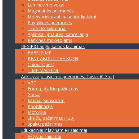
Laminavimo vokai
Magnetinės priemonės
Motyvaciniai antspaudai ir lipdukai
Pagalbinės priemonės
TimeTEX laikmačiai
Aplankai, įmautės, kanceliarija
Rankinės mokytojams
REGIPIO anglų kalbos lavinimas
BAFFLE ME
BEAT ABOUT THE BUSH
Colour Quest
TIME MACHINE
Ankstyvojo lavinimo priemonės, žaislai (0-3m.)
ABC
Formų, dydžių pažinimas
Garsai
Jutimai (sensorika)
Koordinacija
Motorika
Skaičių pažinimas (123)
Spalvų pažinimas
Edukaciniai ir lavinamieji žaidimai
Aktyvūs žaidimai