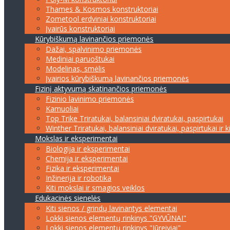
Thames & Kosmos konstruktoriai
Zometool erdviniai konstruktoriai
Įvairūs konstruktoriai
Kūrybiškumą lavinančios priemonės
Dažai, spalvinimo priemonės
Mediniai paruoštukai
Modelinas, smėlis
Įvairios kūrybiškumą lavinančios priemonės
Fizinį aktyvumą skatinančios priemonės
Fizinio lavinimo priemonės
Kamuoliai
Top Trike Triratukai, balansiniai dviratukai, paspirtukai
Winther Triratukai, balansiniai dviratukai, paspirtukai ir k
Mokslas ir eksperimentai
Biologija ir eksperimentai
Chemija ir eksperimentai
Fizika ir eksperimentai
Inžinerija ir robotika
Kiti mokslai ir smagios veiklos
Edukacinės sienelės
Kiti sienos / grindų lavinantys elementai
Lokki sienos elementų rinkinys "GYVŪNAI"
Lokki sienos elementų rinkinys "Jūreiviai"