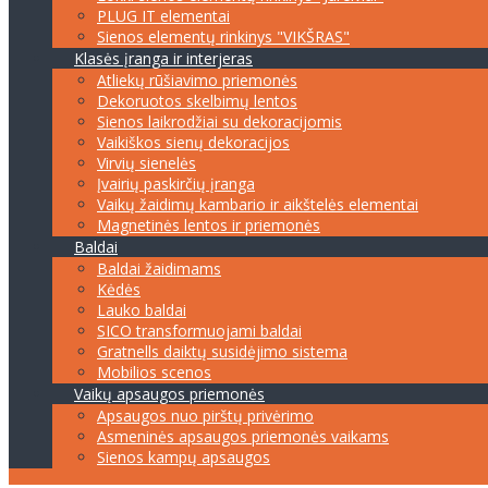
PLUG IT elementai
Sienos elementų rinkinys "VIKŠRAS"
Klasės įranga ir interjeras
Atliekų rūšiavimo priemonės
Dekoruotos skelbimų lentos
Sienos laikrodžiai su dekoracijomis
Vaikiškos sienų dekoracijos
Virvių sienelės
Įvairių paskirčių įranga
Vaikų žaidimų kambario ir aikštelės elementai
Magnetinės lentos ir priemonės
Baldai
Baldai žaidimams
Kėdės
Lauko baldai
SICO transformuojami baldai
Gratnells daiktų susidėjimo sistema
Mobilios scenos
Vaikų apsaugos priemonės
Apsaugos nuo pirštų privėrimo
Asmeninės apsaugos priemonės vaikams
Sienos kampų apsaugos