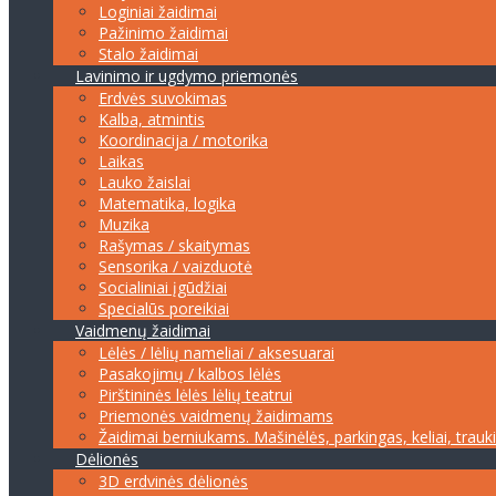
Loginiai žaidimai
Pažinimo žaidimai
Stalo žaidimai
Lavinimo ir ugdymo priemonės
Erdvės suvokimas
Kalba, atmintis
Koordinacija / motorika
Laikas
Lauko žaislai
Matematika, logika
Muzika
Rašymas / skaitymas
Sensorika / vaizduotė
Socialiniai įgūdžiai
Specialūs poreikiai
Vaidmenų žaidimai
Lėlės / lėlių nameliai / aksesuarai
Pasakojimų / kalbos lėlės
Pirštininės lėlės lėlių teatrui
Priemonės vaidmenų žaidimams
Žaidimai berniukams. Mašinėlės, parkingas, keliai, trauk
Dėlionės
3D erdvinės dėlionės