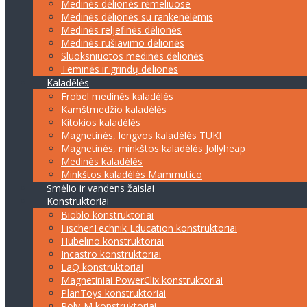
Medinės dėlionės rėmeliuose
Medinės dėlionės su rankenėlėmis
Medinės reljefinės dėlionės
Medinės rūšiavimo dėlionės
Sluoksniuotos medinės dėlionės
Teminės ir grindų dėlionės
Kaladėlės
Frobel medinės kaladėlės
Kamštmedžio kaladėlės
Kitokios kaladėlės
Magnetinės, lengvos kaladėlės TUKI
Magnetinės, minkštos kaladėlės Jollyheap
Medinės kaladėlės
Minkštos kaladėlės Mammutico
Smėlio ir vandens žaislai
Konstruktoriai
Bioblo konstruktoriai
FischerTechnik Education konstruktoriai
Hubelino konstruktoriai
Incastro konstruktoriai
LaQ konstruktoriai
Magnetiniai PowerClix konstruktoriai
PlanToys konstruktoriai
Poly-M konstruktoriai