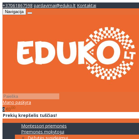
+37061867598
pardavimai@eduko.lt
Kontaktai
Navigacija
Mano paskyra
00
€0
0
Prekių krepšelis tuščias!
Montessori priemonės
Priemonės mokytojui
Dėžutės susidėjimui