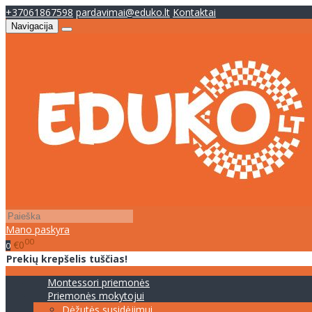
+37061867598
pardavimai@eduko.lt
Kontaktai
Navigacija
Mano paskyra
00
€0
0
Prekių krepšelis tuščias!
Montessori priemonės
Priemonės mokytojui
Dėžutės susidėjimui