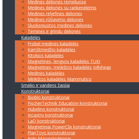
Medinės dėlionės rėmeliuose
Medinės dėlionės su rankenėlėmis
Medinės reljefinės dėlionės
Medinės rūšiavimo dėlionės
Sluoksniuotos medinės dėlionės
Teminės ir grindų dėlionės
Kaladėlės
Frobel medinės kaladėlės
Kamštmedžio kaladėlės
Kitokios kaladėlės
Magnetinės, lengvos kaladėlės TUKI
Magnetinės, minkštos kaladėlės Jollyheap
Medinės kaladėlės
Minkštos kaladėlės Mammutico
Smėlio ir vandens žaislai
Konstruktoriai
Bioblo konstruktoriai
FischerTechnik Education konstruktoriai
Hubelino konstruktoriai
Incastro konstruktoriai
LaQ konstruktoriai
Magnetiniai PowerClix konstruktoriai
PlanToys konstruktoriai
Poly-M konstruktoriai