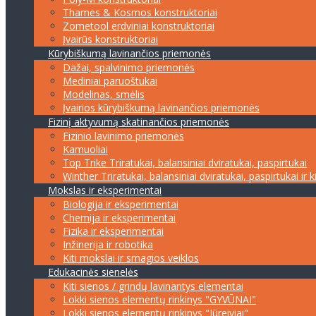
Thames & Kosmos konstruktoriai
Zometool erdviniai konstruktoriai
Įvairūs konstruktoriai
Kūrybiškumą lavinančios priemonės
Dažai, spalvinimo priemonės
Mediniai paruoštukai
Modelinas, smėlis
Įvairios kūrybiškumą lavinančios priemonės
Fizinį aktyvumą skatinančios priemonės
Fizinio lavinimo priemonės
Kamuoliai
Top Trike Triratukai, balansiniai dviratukai, paspirtukai
Winther Triratukai, balansiniai dviratukai, paspirtukai ir k
Mokslas ir eksperimentai
Biologija ir eksperimentai
Chemija ir eksperimentai
Fizika ir eksperimentai
Inžinerija ir robotika
Kiti mokslai ir smagios veiklos
Edukacinės sienelės
Kiti sienos / grindų lavinantys elementai
Lokki sienos elementų rinkinys "GYVŪNAI"
Lokki sienos elementų rinkinys "Jūreiviai"