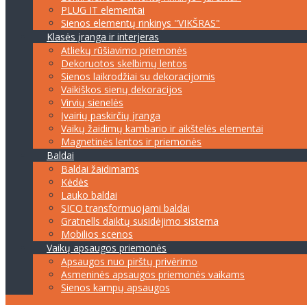
PLUG IT elementai
Sienos elementų rinkinys "VIKŠRAS"
Klasės įranga ir interjeras
Atliekų rūšiavimo priemonės
Dekoruotos skelbimų lentos
Sienos laikrodžiai su dekoracijomis
Vaikiškos sienų dekoracijos
Virvių sienelės
Įvairių paskirčių įranga
Vaikų žaidimų kambario ir aikštelės elementai
Magnetinės lentos ir priemonės
Baldai
Baldai žaidimams
Kėdės
Lauko baldai
SICO transformuojami baldai
Gratnells daiktų susidėjimo sistema
Mobilios scenos
Vaikų apsaugos priemonės
Apsaugos nuo pirštų privėrimo
Asmeninės apsaugos priemonės vaikams
Sienos kampų apsaugos