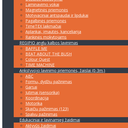
Laminavimo vokai
Magnetinės priemonės
Motyvaciniai antspaudai ir lipdukai
Pagalbinės priemonės
TimeTEX laikmačiai
Aplankai, įmautės, kanceliarija
Rankinės mokytojams
REGIPIO anglų kalbos lavinimas
BAFFLE ME
BEAT ABOUT THE BUSH
Colour Quest
TIME MACHINE
Ankstyvojo lavinimo priemonės, žaislai (0-3m.)
ABC
Formų, dydžių pažinimas
Garsai
Jutimai (sensorika)
Koordinacija
Motorika
Skaičių pažinimas (123)
Spalvų pažinimas
Edukaciniai ir lavinamieji žaidimai
Aktyvūs žaidimai