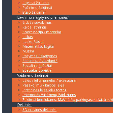
Loginiai žaidimai
Pažinimo žaidimai
Stalo žaidimai
Lavinimo ir ugdymo priemonės
Erdvės suvokimas
Kalba, atmintis
Koordinacija / motorika
Laikas
Lauko žaislai
Matematika, logika
Muzika
Rašymas / skaitymas
Sensorika / vaizduotė
Socialiniai įgūdžiai
Specialūs poreikiai
Vaidmenų žaidimai
Lėlės / lėlių nameliai / aksesuarai
Pasakojimų / kalbos lėlės
Pirštininės lėlės lėlių teatrui
Priemonės vaidmenų žaidimams
Žaidimai berniukams. Mašinėlės, parkingas, keliai, trauk
Dėlionės
3D erdvinės dėlionės