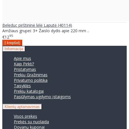
Beleduc pirštininė lėlė Laputė (40114)
Amžiaus grupei: 3+ Žaislo dydis apie 220 mm ..
95
€12
Informacija
Apie mus
Kaip Pirkti?
Pristatymas
Prekių Grąžinimas
Privatumo politika
Taisyklės
Prekių katalogai
Pasiūlymas ugdymo įstaigoms
Klientų aptarnavimas
Visos prekės
Prekės su nuolaida
Dovanų kuponai