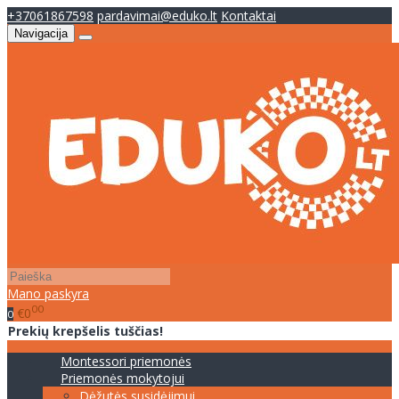
+37061867598
pardavimai@eduko.lt
Kontaktai
Navigacija
Mano paskyra
00
€0
0
Prekių krepšelis tuščias!
Montessori priemonės
Priemonės mokytojui
Dėžutės susidėjimui