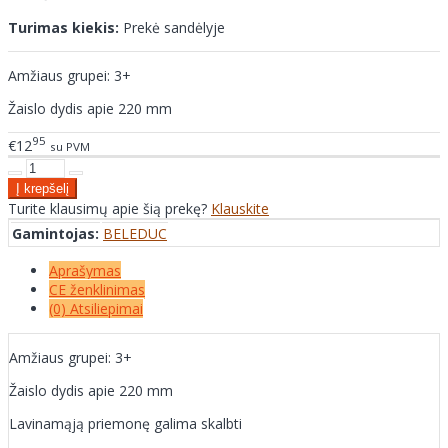
Turimas kiekis:
Prekė sandėlyje
Amžiaus grupei: 3+
Žaislo dydis apie 220 mm
95
€12
su PVM
Turite klausimų apie šią prekę?
Klauskite
Gamintojas:
BELEDUC
Aprašymas
CE ženklinimas
(0) Atsiliepimai
Amžiaus grupei: 3+
Žaislo dydis apie 220 mm
Lavinamąją priemonę galima skalbti