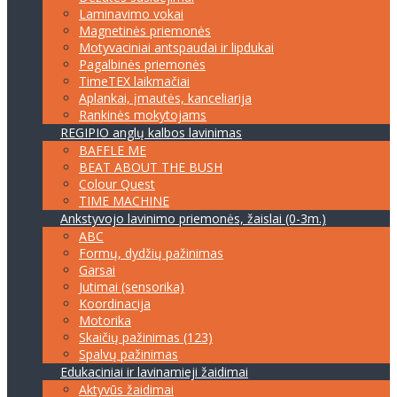
Laminavimo vokai
Magnetinės priemonės
Motyvaciniai antspaudai ir lipdukai
Pagalbinės priemonės
TimeTEX laikmačiai
Aplankai, įmautės, kanceliarija
Rankinės mokytojams
REGIPIO anglų kalbos lavinimas
BAFFLE ME
BEAT ABOUT THE BUSH
Colour Quest
TIME MACHINE
Ankstyvojo lavinimo priemonės, žaislai (0-3m.)
ABC
Formų, dydžių pažinimas
Garsai
Jutimai (sensorika)
Koordinacija
Motorika
Skaičių pažinimas (123)
Spalvų pažinimas
Edukaciniai ir lavinamieji žaidimai
Aktyvūs žaidimai