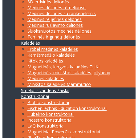
3D erdvinės dėlionės
Medinės dėlionės rėmeliuose
Medinės dėlionės su rankenėlėmis
Medinės reljefinės dėlionės
Medinės rūšiavimo dėlionės
Sluoksniuotos medinės dėlionės
Teminės ir grindų dėlionės
Kaladėlės
Frobel medinės kaladėlės
Kamštmedžio kaladėlės
Kitokios kaladėlės
Magnetinės, lengvos kaladėlės TUKI
Magnetinės, minkštos kaladėlės Jollyheap
Medinės kaladėlės
Minkštos kaladėlės Mammutico
Smėlio ir vandens žaislai
Konstruktoriai
Bioblo konstruktoriai
FischerTechnik Education konstruktoriai
Hubelino konstruktoriai
Incastro konstruktoriai
LaQ konstruktoriai
Magnetiniai PowerClix konstruktoriai
PlanToys konstruktoriai