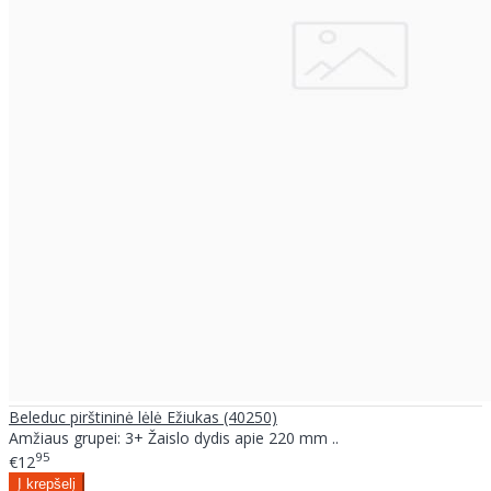
Beleduc pirštininė lėlė Ežiukas (40250)
Amžiaus grupei: 3+ Žaislo dydis apie 220 mm ..
95
€12