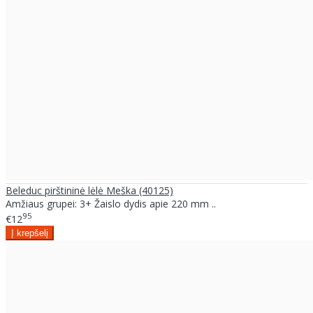
Beleduc pirštininė lėlė Meška (40125)
Amžiaus grupei: 3+ Žaislo dydis apie 220 mm ..
95
€12