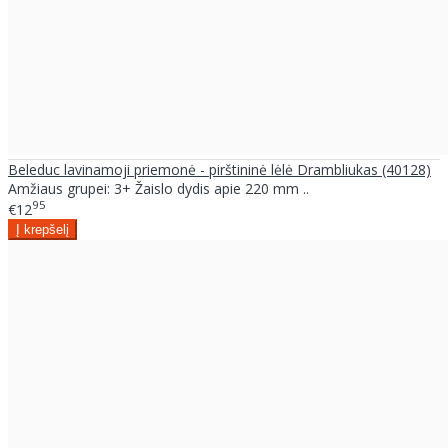
Beleduc lavinamoji priemonė - pirštininė lėlė Drambliukas (40128)
Amžiaus grupei: 3+ Žaislo dydis apie 220 mm ..
95
€12