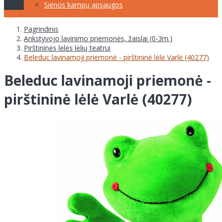
Sienos kampų apsaugos
Pagrindinis
Ankstyvojo lavinimo priemonės, žaislai (0-3m.)
Pirštininės lėlės lėlių teatrui
Beleduc lavinamoji priemonė - pirštininė lėlė Varlė (40277)
Beleduc lavinamoji priemonė -
pirštininė lėlė Varlė (40277)