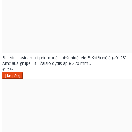
Beleduc lavinamoji priemonė - pirštininė lėlė Beždžionėlė (40123)
Amžiaus grupei: 3+ Žaislo dydis apie 220 mm ..
95
€12