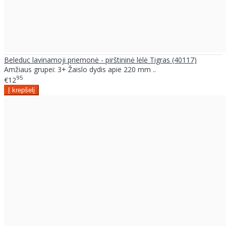
Beleduc lavinamoji priemonė - pirštininė lėlė Tigras (40117)
Amžiaus grupei: 3+ Žaislo dydis apie 220 mm ..
95
€12