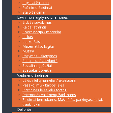
Loginiai žaidimai
Pažinimo žaidimai
Stalo žaidimai
Lavinimo ir ugdymo priemonės
Erdvės suvokimas
Kalba, atmintis
Koordinacija / motorika
Laikas
Lauko žaislai
Matematika, logika
Muzika
Rašymas / skaitymas
Sensorika / vaizduotė
Socialiniai įgūdžiai
Specialūs poreikiai
Vaidmenų žaidimai
Lėlės / lėlių nameliai / aksesuarai
Pasakojimų / kalbos lėlės
Pirštininės lėlės lėlių teatrui
Priemonės vaidmenų žaidimams
Žaidimai berniukams. Mašinėlės, parkingas, keliai,
traukinukai
Dėlionės