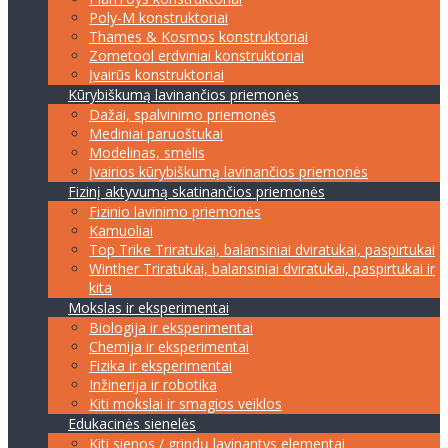
Poly-M konstruktoriai
Thames & Kosmos konstruktoriai
Zometool erdviniai konstruktoriai
Įvairūs konstruktoriai
Kūrybiškumą lavinančios priemonės
Dažai, spalvinimo priemonės
Mediniai paruoštukai
Modelinas, smėlis
Įvairios kūrybiškumą lavinančios priemonės
Fizinį aktyvumą skatinančios priemonės
Fizinio lavinimo priemonės
Kamuoliai
Top Trike Triratukai, balansiniai dviratukai, paspirtukai
Winther Triratukai, balansiniai dviratukai, paspirtukai ir
kita
Mokslas ir eksperimentai
Biologija ir eksperimentai
Chemija ir eksperimentai
Fizika ir eksperimentai
Inžinerija ir robotika
Kiti mokslai ir smagios veiklos
Edukacinės sienelės
Kiti sienos / grindų lavinantys elementai