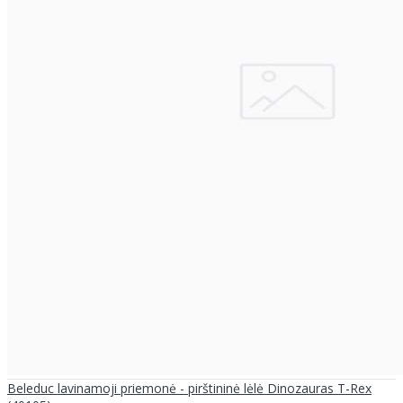
Beleduc lavinamoji priemonė - pirštininė lėlė Dinozauras T-Rex