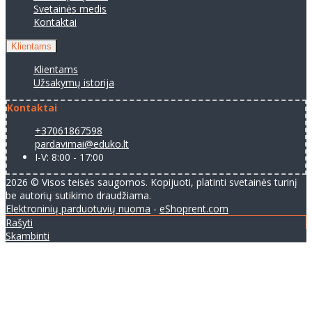
Svetainės medis
Kontaktai
Klientams
Klientams
Užsakymų istorija
Kontaktai
+37061867598
pardavimai@eduko.lt
I-V: 8:00 - 17:00
2026 © Visos teisės saugomos. Kopijuoti, platinti svetainės turinį
be autorių sutikimo draudžiama.
Elektroninių parduotuvių nuoma
-
eShoprent.com
Rašyti
Skambinti