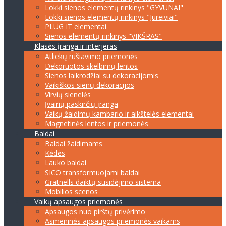
Lokki sienos elementų rinkinys "GYVŪNAI"
Lokki sienos elementų rinkinys "Jūreiviai"
PLUG IT elementai
Sienos elementų rinkinys "VIKŠRAS"
Klasės įranga ir interjeras
Atliekų rūšiavimo priemonės
Dekoruotos skelbimų lentos
Sienos laikrodžiai su dekoracijomis
Vaikiškos sienų dekoracijos
Virvių sienelės
Įvairių paskirčių įranga
Vaikų žaidimų kambario ir aikštelės elementai
Magnetinės lentos ir priemonės
Baldai
Baldai žaidimams
Kėdės
Lauko baldai
SICO transformuojami baldai
Gratnells daiktų susidėjimo sistema
Mobilios scenos
Vaikų apsaugos priemonės
Apsaugos nuo pirštų privėrimo
Asmeninės apsaugos priemonės vaikams