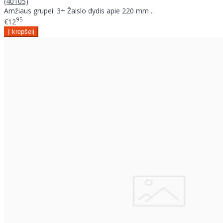
(40105)
Amžiaus grupei: 3+ Žaislo dydis apie 220 mm ..
95
€12