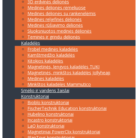
3D erdvinės dėlionės
Medinės dėlionės rėmeliuose
Medinės dėlionės su rankenėlėmis
Medinės reljefinės dėlionės
Medinės rūšiavimo dėlionės
Sluoksniuotos medinės dėlionės
Teminės ir grindų dėlionės
Kaladėlės
Frobel medinės kaladėlės
Kamštmedžio kaladėlės
Kitokios kaladėlės
Magnetinės, lengvos kaladėlės TUKI
Magnetinės, minkštos kaladėlės Jollyheap
Medinės kaladėlės
Minkštos kaladėlės Mammutico
Smėlio ir vandens žaislai
Konstruktoriai
Bioblo konstruktoriai
FischerTechnik Education konstruktoriai
Hubelino konstruktoriai
Incastro konstruktoriai
LaQ konstruktoriai
Magnetiniai PowerClix konstruktoriai
PlanToys konstruktoriai