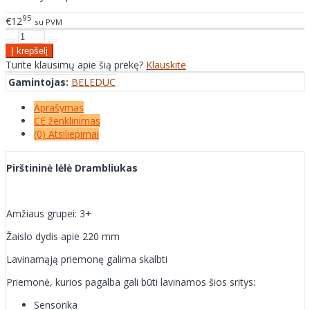
95
€12
su PVM
Turite klausimų apie šią prekę?
Klauskite
Gamintojas:
BELEDUC
Aprašymas
CE ženklinimas
(0) Atsiliepimai
Pirštininė lėlė Drambliukas
Amžiaus grupei: 3+
Žaislo dydis apie 220 mm
Lavinamąją priemonę galima skalbti
Priemonė, kurios pagalba gali būti lavinamos šios sritys:
Sensorika