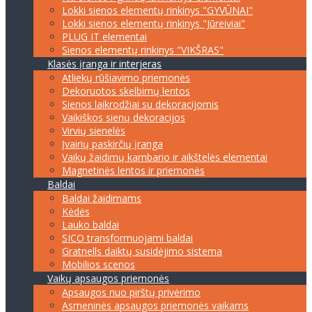
Lokki sienos elementų rinkinys "GYVŪNAI"
Lokki sienos elementų rinkinys "Jūreiviai"
PLUG IT elementai
Sienos elementų rinkinys "VIKŠRAS"
Klasės įranga ir interjeras
Atliekų rūšiavimo priemonės
Dekoruotos skelbimų lentos
Sienos laikrodžiai su dekoracijomis
Vaikiškos sienų dekoracijos
Virvių sienelės
Įvairių paskirčių įranga
Vaikų žaidimų kambario ir aikštelės elementai
Magnetinės lentos ir priemonės
Baldai
Baldai žaidimams
Kėdės
Lauko baldai
SICO transformuojami baldai
Gratnells daiktų susidėjimo sistema
Mobilios scenos
Vaikų apsaugos priemonės
Apsaugos nuo pirštų privėrimo
Asmeninės apsaugos priemonės vaikams