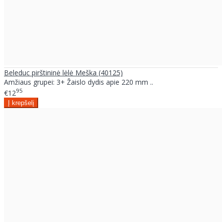
Beleduc pirštininė lėlė Meška (40125)
Amžiaus grupei: 3+ Žaislo dydis apie 220 mm ..
95
€12