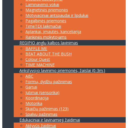
Laminavimo vokai
Magnetinės priemonės
Motyvaciniai antspaudai ir lipdukai
Pagalbinės priemonės
TimeTEX laikmačiai
Aplankai, įmautės, kanceliarija
Rankinės mokytojams
REGIPIO anglų kalbos lavinimas
BAFFLE ME
BEAT ABOUT THE BUSH
Colour Quest
TIME MACHINE
Ankstyvojo lavinimo priemonės, žaislai (0-3m.)
ABC
Formų, dydžių pažinimas
Garsai
Jutimai (sensorika)
Koordinacija
Motorika
Skaičių pažinimas (123)
Spalvų pažinimas
Edukaciniai ir lavinamieji žaidimai
Aktyvūs žaidimai