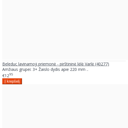
Beleduc lavinamoji priemonė - pirštininė lėlė Varlė (40277)
Amžiaus grupei: 3+ Žaislo dydis apie 220 mm ..
95
€12