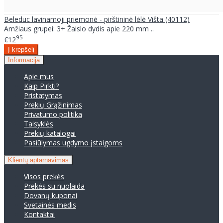
Beleduc lavinamoji priemonė - pirštininė lėlė Višta (40112)
Amžiaus grupei: 3+ Žaislo dydis apie 220 mm ..
95
€12
Informacija
Apie mus
Kaip Pirkti?
Pristatymas
Prekių Grąžinimas
Privatumo politika
Taisyklės
Prekių katalogai
Pasiūlymas ugdymo įstaigoms
Klientų aptarnavimas
Visos prekės
Prekės su nuolaida
Dovanų kuponai
Svetainės medis
Kontaktai