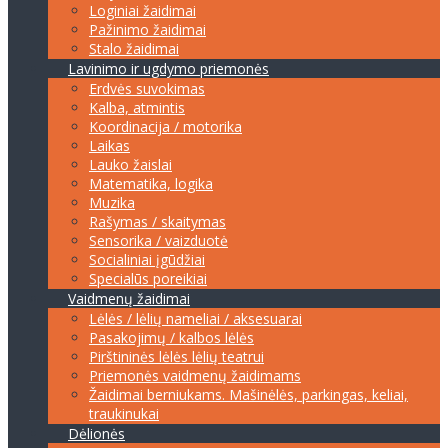
Loginiai žaidimai
Pažinimo žaidimai
Stalo žaidimai
Lavinimo ir ugdymo priemonės
Erdvės suvokimas
Kalba, atmintis
Koordinacija / motorika
Laikas
Lauko žaislai
Matematika, logika
Muzika
Rašymas / skaitymas
Sensorika / vaizduotė
Socialiniai įgūdžiai
Specialūs poreikiai
Vaidmenų žaidimai
Lėlės / lėlių nameliai / aksesuarai
Pasakojimų / kalbos lėlės
Pirštininės lėlės lėlių teatrui
Priemonės vaidmenų žaidimams
Žaidimai berniukams. Mašinėlės, parkingas, keliai,
traukinukai
Dėlionės