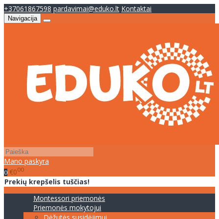
+37061867598
pardavimai@eduko.lt
Kontaktai
Navigacija
Mano paskyra
00
€0
0
Prekių krepšelis tuščias!
Montessori priemonės
Priemonės mokytojui
Dėžutės susidėjimui