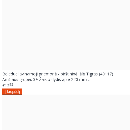
Beleduc lavinamoji priemonė - pirštininė lėlė Tigras (40117)
Amžiaus grupei: 3+ Žaislo dydis apie 220 mm ..
95
€12