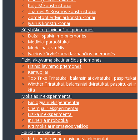
Poly-M konstruktoriai
Thames & Kosmos konstruktoriai
Zometool erdviniai konstruktoriai
Įvairūs konstruktoriai
Kūrybiškumą lavinančios priemonės
Dažai, spalvinimo priemonės
Mediniai paruoštukai
Modelinas, smėlis
Įvairios kūrybiškumą lavinančios priemonės
Fizinį aktyvumą skatinančios priemonės
Fizinio lavinimo priemonės
Kamuoliai
Top Trike Triratukai, balansiniai dviratukai, paspirtukai
Winther Triratukai, balansiniai dviratukai, paspirtukai ir
kita
Mokslas ir eksperimentai
Biologija ir eksperimentai
Chemija ir eksperimentai
Fizika ir eksperimentai
Inžinerija ir robotika
Kiti mokslai ir smagios veiklos
Edukacinės sienelės
Kiti sienos / grindų lavinantys elementai