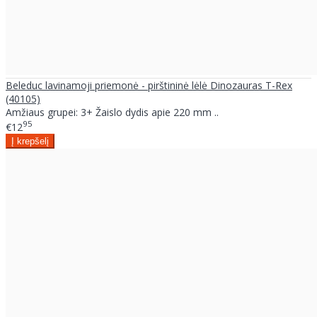
Beleduc lavinamoji priemonė - pirštininė lėlė Dinozauras T-Rex
(40105)
Amžiaus grupei: 3+ Žaislo dydis apie 220 mm ..
95
€12