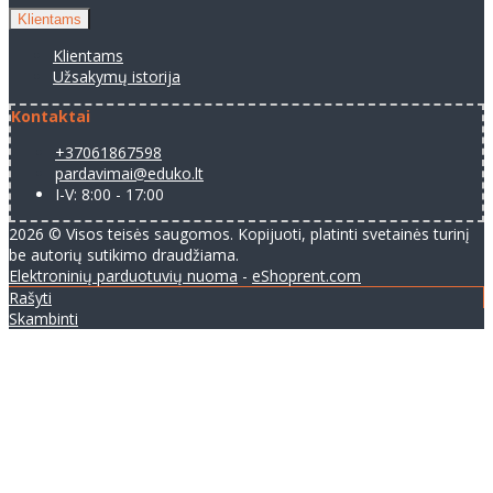
Klientams
Klientams
Užsakymų istorija
Kontaktai
+37061867598
pardavimai@eduko.lt
I-V: 8:00 - 17:00
2026 © Visos teisės saugomos. Kopijuoti, platinti svetainės turinį
be autorių sutikimo draudžiama.
Elektroninių parduotuvių nuoma
-
eShoprent.com
Rašyti
Skambinti