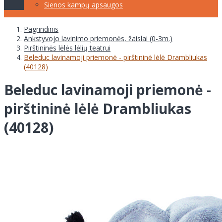
Sienos kampų apsaugos
Pagrindinis
Ankstyvojo lavinimo priemonės, žaislai (0-3m.)
Pirštininės lėlės lėlių teatrui
Beleduc lavinamoji priemonė - pirštininė lėlė Drambliukas
(40128)
Beleduc lavinamoji priemonė -
pirštininė lėlė Drambliukas
(40128)