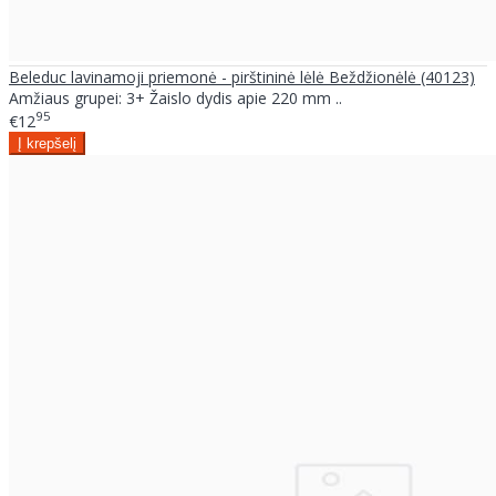
Beleduc lavinamoji priemonė - pirštininė lėlė Beždžionėlė (40123)
Amžiaus grupei: 3+ Žaislo dydis apie 220 mm ..
95
€12