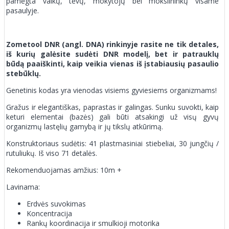
pamėgta vaikų, tėvų, mokytojų bei mokslininkų visame
pasaulyje.
Zometool DNR (angl. DNA) rinkinyje rasite ne tik detales,
iš kurių galėsite sudėti DNR modelį, bet ir patrauklų
būdą paaiškinti, kaip veikia vienas iš įstabiausių pasaulio
stebūklų.
Genetinis kodas yra vienodas visiems gyviesiems organizmams!
Gražus ir elegantiškas, paprastas ir galingas. Sunku suvokti, kaip
keturi elementai (bazės) gali būti atsakingi už visų gyvų
organizmų lastęlių gamybą ir jų tikslų atkūrimą.
Konstruktoriaus sudėtis: 41 plastmasiniai stiebeliai, 30 jungčių /
rutuliukų. Iš viso 71 detalės.
Rekomenduojamas amžius: 10m +
Lavinama:
Erdvės suvokimas
Koncentracija
Rankų koordinacija ir smulkioji motorika