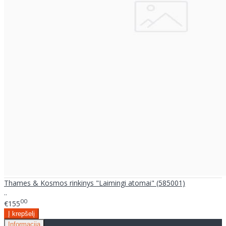
Thames & Kosmos rinkinys "Laimingi atomai" (585001)
..
00
€155
Informacija