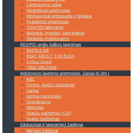
Laminavimo vokai
Magnetinės priemonės
Motyvaciniai antspaudai ir lipdukai
Pagalbinės priemonės
TimeTEX laikmačiai
Aplankai, įmautės, kanceliarija
Rankinės mokytojams
REGIPIO anglų kalbos lavinimas
BAFFLE ME
BEAT ABOUT THE BUSH
Colour Quest
TIME MACHINE
Ankstyvojo lavinimo priemonės, žaislai (0-3m.)
ABC
Formų, dydžių pažinimas
Garsai
Jutimai (sensorika)
Koordinacija
Motorika
Skaičių pažinimas (123)
Spalvų pažinimas
Edukaciniai ir lavinamieji žaidimai
Aktyvūs žaidimai