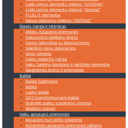
Lokki sienos elementų rinkinys "GYVŪNAI"
Lokki sienos elementų rinkinys "Jūreiviai"
PLUG IT elementai
Sienos elementų rinkinys "VIKŠRAS"
Klasės įranga ir interjeras
Atliekų rūšiavimo priemonės
Dekoruotos skelbimų lentos
Sienos laikrodžiai su dekoracijomis
Vaikiškos sienų dekoracijos
Virvių sienelės
Įvairių paskirčių įranga
Vaikų žaidimų kambario ir aikštelės elementai
Magnetinės lentos ir priemonės
Baldai
Baldai žaidimams
Kėdės
Lauko baldai
SICO transformuojami baldai
Gratnells daiktų susidėjimo sistema
Mobilios scenos
Vaikų apsaugos priemonės
Apsaugos nuo pirštų privėrimo
Asmeninės apsaugos priemonės vaikams