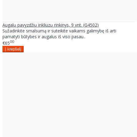
Augalų pavyzdžių inkliuzų rinkinys, 9 vnt. (G4502)
Sužadinkite smalsumą ir suteikite vaikams galimybę iš arti
pamatyti būtybes ir augalus iš viso pasau..
00
€65