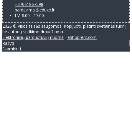
+37061867598
pardavimai@eduko.lt
I-V: 8:00 - 17:00
2026 © Visos teisės saugomos. Kopijuoti, platinti svetainės turinį
be autorių sutikimo draudžiama.
Elektroninių parduotuvių nuoma
-
eShoprent.com
Rašyti
Skambinti