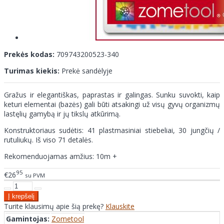
Prekės kodas:
709743200523-340
Turimas kiekis:
Prekė sandėlyje
Gražus ir elegantiškas, paprastas ir galingas. Sunku suvokti, kaip
keturi elementai (bazės) gali būti atsakingi už visų gyvų organizmų
lastęlių gamybą ir jų tikslų atkūrimą.
Konstruktoriaus sudėtis: 41 plastmasiniai stiebeliai, 30 jungčių /
rutuliukų. Iš viso 71 detalės.
Rekomenduojamas amžius: 10m +
95
€26
su PVM
Turite klausimų apie šią prekę?
Klauskite
Gamintojas:
Zometool