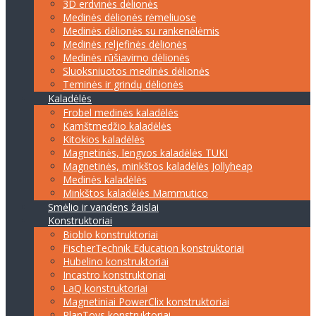
3D erdvinės dėlionės
Medinės dėlionės rėmeliuose
Medinės dėlionės su rankenėlėmis
Medinės reljefinės dėlionės
Medinės rūšiavimo dėlionės
Sluoksniuotos medinės dėlionės
Teminės ir grindų dėlionės
Kaladėlės
Frobel medinės kaladėlės
Kamštmedžio kaladėlės
Kitokios kaladėlės
Magnetinės, lengvos kaladėlės TUKI
Magnetinės, minkštos kaladėlės Jollyheap
Medinės kaladėlės
Minkštos kaladėlės Mammutico
Smėlio ir vandens žaislai
Konstruktoriai
Bioblo konstruktoriai
FischerTechnik Education konstruktoriai
Hubelino konstruktoriai
Incastro konstruktoriai
LaQ konstruktoriai
Magnetiniai PowerClix konstruktoriai
PlanToys konstruktoriai