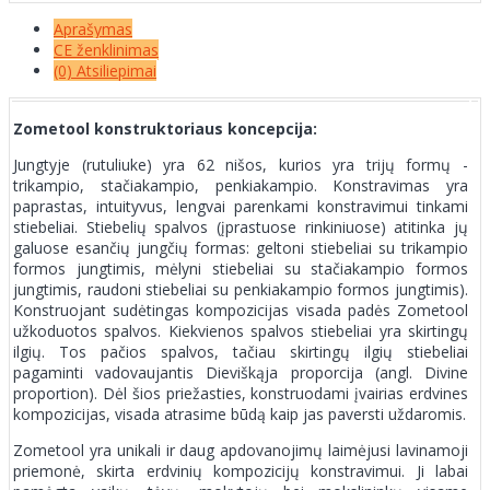
Aprašymas
CE ženklinimas
(0) Atsiliepimai
Zometool konstruktoriaus koncepcija:
Jungtyje (rutuliuke) yra 62 nišos, kurios yra trijų formų -
trikampio, stačiakampio, penkiakampio. Konstravimas yra
paprastas, intuityvus, lengvai parenkami konstravimui tinkami
stiebeliai. Stiebelių spalvos (įprastuose rinkiniuose) atitinka jų
galuose esančių jungčių formas: geltoni stiebeliai su trikampio
formos jungtimis, mėlyni stiebeliai su stačiakampio formos
jungtimis, raudoni stiebeliai su penkiakampio formos jungtimis).
Konstruojant sudėtingas kompozicijas visada padės Zometool
užkoduotos spalvos. Kiekvienos spalvos stiebeliai yra skirtingų
ilgių. Tos pačios spalvos, tačiau skirtingų ilgių stiebeliai
pagaminti vadovaujantis Dieviškąja proporcija (angl. Divine
proportion). Dėl šios priežasties, konstruodami įvairias erdvines
kompozicijas, visada atrasime būdą kaip jas paversti uždaromis.
Zometool yra unikali ir daug apdovanojimų laimėjusi lavinamoji
priemonė, skirta erdvinių kompozicijų konstravimui. Ji labai