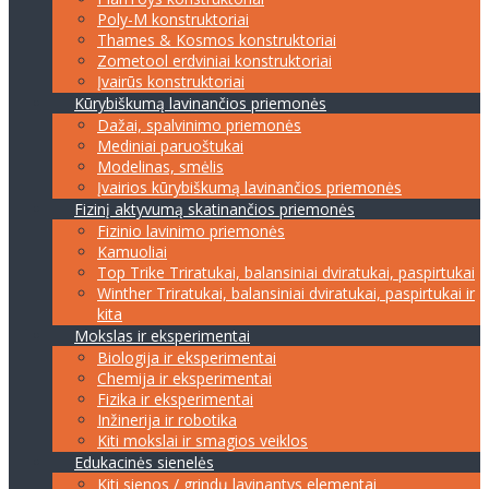
Poly-M konstruktoriai
Thames & Kosmos konstruktoriai
Zometool erdviniai konstruktoriai
Įvairūs konstruktoriai
Kūrybiškumą lavinančios priemonės
Dažai, spalvinimo priemonės
Mediniai paruoštukai
Modelinas, smėlis
Įvairios kūrybiškumą lavinančios priemonės
Fizinį aktyvumą skatinančios priemonės
Fizinio lavinimo priemonės
Kamuoliai
Top Trike Triratukai, balansiniai dviratukai, paspirtukai
Winther Triratukai, balansiniai dviratukai, paspirtukai ir
kita
Mokslas ir eksperimentai
Biologija ir eksperimentai
Chemija ir eksperimentai
Fizika ir eksperimentai
Inžinerija ir robotika
Kiti mokslai ir smagios veiklos
Edukacinės sienelės
Kiti sienos / grindų lavinantys elementai