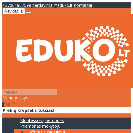
+37061867598
pardavimai@eduko.lt
Kontaktai
Navigacija
Mano paskyra
00
€0
0
Prekių krepšelis tuščias!
Montessori priemonės
Priemonės mokytojui
Dėžutės susidėjimui