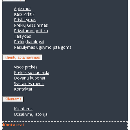
Apie mus
Kaip Pirkti?
Pristatymas
Prekių Grąžinimas
Privatumo politika
Taisyklės
Prekių katalogai
Pasiūlymas ugdymo įstaigoms
Klientų aptarnavimas
Visos prekės
Prekės su nuolaida
Dovanų kuponai
Svetainės medis
Kontaktai
Klientams
Klientams
Užsakymų istorija
Kontaktai