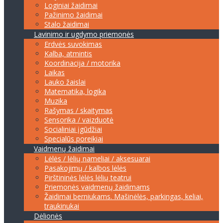
Loginiai žaidimai
Pažinimo žaidimai
Stalo žaidimai
Lavinimo ir ugdymo priemonės
Erdvės suvokimas
Kalba, atmintis
Koordinacija / motorika
Laikas
Lauko žaislai
Matematika, logika
Muzika
Rašymas / skaitymas
Sensorika / vaizduotė
Socialiniai įgūdžiai
Specialūs poreikiai
Vaidmenų žaidimai
Lėlės / lėlių nameliai / aksesuarai
Pasakojimų / kalbos lėlės
Pirštininės lėlės lėlių teatrui
Priemonės vaidmenų žaidimams
Žaidimai berniukams. Mašinėlės, parkingas, keliai,
traukinukai
Dėlionės