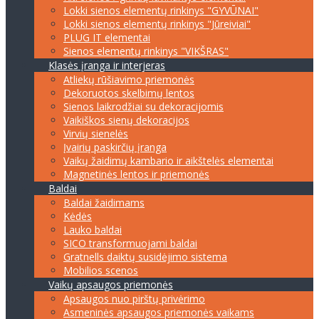
Lokki sienos elementų rinkinys "GYVŪNAI"
Lokki sienos elementų rinkinys "Jūreiviai"
PLUG IT elementai
Sienos elementų rinkinys "VIKŠRAS"
Klasės įranga ir interjeras
Atliekų rūšiavimo priemonės
Dekoruotos skelbimų lentos
Sienos laikrodžiai su dekoracijomis
Vaikiškos sienų dekoracijos
Virvių sienelės
Įvairių paskirčių įranga
Vaikų žaidimų kambario ir aikštelės elementai
Magnetinės lentos ir priemonės
Baldai
Baldai žaidimams
Kėdės
Lauko baldai
SICO transformuojami baldai
Gratnells daiktų susidėjimo sistema
Mobilios scenos
Vaikų apsaugos priemonės
Apsaugos nuo pirštų privėrimo
Asmeninės apsaugos priemonės vaikams