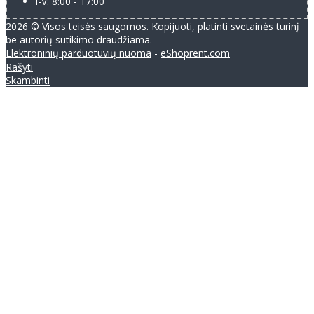
I-V: 8:00 - 17:00
2026 © Visos teisės saugomos. Kopijuoti, platinti svetainės turinį
be autorių sutikimo draudžiama.
Elektroninių parduotuvių nuoma
-
eShoprent.com
Rašyti
Skambinti