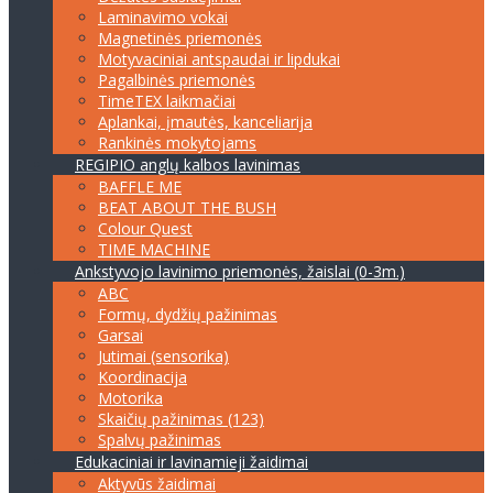
Laminavimo vokai
Magnetinės priemonės
Motyvaciniai antspaudai ir lipdukai
Pagalbinės priemonės
TimeTEX laikmačiai
Aplankai, įmautės, kanceliarija
Rankinės mokytojams
REGIPIO anglų kalbos lavinimas
BAFFLE ME
BEAT ABOUT THE BUSH
Colour Quest
TIME MACHINE
Ankstyvojo lavinimo priemonės, žaislai (0-3m.)
ABC
Formų, dydžių pažinimas
Garsai
Jutimai (sensorika)
Koordinacija
Motorika
Skaičių pažinimas (123)
Spalvų pažinimas
Edukaciniai ir lavinamieji žaidimai
Aktyvūs žaidimai