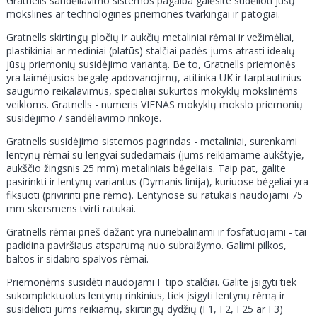
Gratnells sandėliavimo sistemos pagalba galėsite sudėlioti jūsų
mokslines ar technologines priemones tvarkingai ir patogiai.
Gratnells skirtingų pločių ir aukčių metaliniai rėmai ir vežimėliai,
plastikiniai ar mediniai (platūs) stalčiai padės jums atrasti idealų
jūsų priemonių susidėjimo variantą. Be to, Gratnells priemonės
yra laimėjusios begalę apdovanojimų, atitinka UK ir tarptautinius
saugumo reikalavimus, specialiai sukurtos mokyklų mokslinėms
veikloms. Gratnells - numeris VIENAS mokyklų mokslo priemonių
susidėjimo / sandėliavimo rinkoje.
Gratnells susidėjimo sistemos pagrindas - metaliniai, surenkami
lentynų rėmai su lengvai sudedamais (jums reikiamame aukštyje,
aukščio žingsnis 25 mm) metaliniais bėgeliais. Taip pat, galite
pasirinkti ir lentynų variantus (Dymanis linija), kuriuose bėgeliai yra
fiksuoti (privirinti prie rėmo). Lentynose su ratukais naudojami 75
mm skersmens tvirti ratukai.
Gratnells rėmai prieš dažant yra nuriebalinami ir fosfatuojami - tai
padidina paviršiaus atsparumą nuo subraižymo. Galimi pilkos,
baltos ir sidabro spalvos rėmai.
Priemonėms susidėti naudojami F tipo stalčiai. Galite įsigyti tiek
sukomplektuotus lentynų rinkinius, tiek įsigyti lentynų rėmą ir
susidėlioti jums reikiamų, skirtingų dydžių (F1, F2, F25 ar F3)