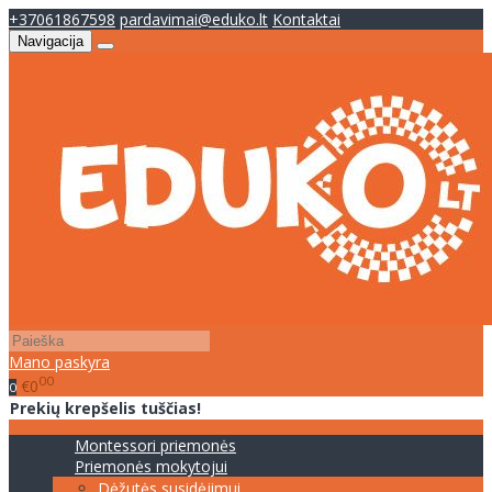
+37061867598
pardavimai@eduko.lt
Kontaktai
Navigacija
Mano paskyra
00
€0
0
Prekių krepšelis tuščias!
Montessori priemonės
Priemonės mokytojui
Dėžutės susidėjimui