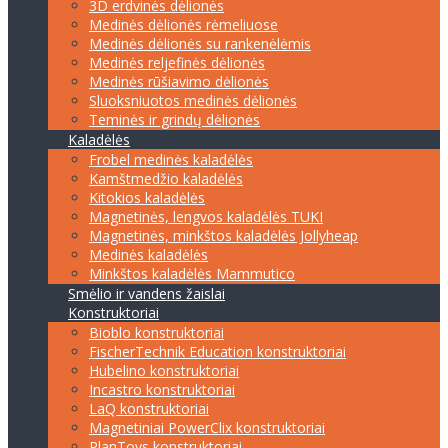
3D erdvinės dėlionės
Medinės dėlionės rėmeliuose
Medinės dėlionės su rankenėlėmis
Medinės reljefinės dėlionės
Medinės rūšiavimo dėlionės
Sluoksniuotos medinės dėlionės
Teminės ir grindų dėlionės
Kaladėlės
Frobel medinės kaladėlės
Kamštmedžio kaladėlės
Kitokios kaladėlės
Magnetinės, lengvos kaladėlės TUKI
Magnetinės, minkštos kaladėlės Jollyheap
Medinės kaladėlės
Minkštos kaladėlės Mammutico
Smėlio ir vandens žaislai
Konstruktoriai
Bioblo konstruktoriai
FischerTechnik Education konstruktoriai
Hubelino konstruktoriai
Incastro konstruktoriai
LaQ konstruktoriai
Magnetiniai PowerClix konstruktoriai
PlanToys konstruktoriai