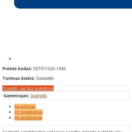
Prekės kodas:
SET011325-1442
Turimas kiekis:
Susisiekti
Pranešti, kai bus prekyboje
Gamintojas:
Gratnells
Aprašymas
CE ženklinimas
(0) Atsiliepimai