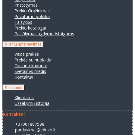
Pristatymas
Prekių Grąžinimas
Privatumo politika
Taisyklės
Prekių katalogai
Pasiūlymas ugdymo įstaigoms
Klientų aptarnavimas
Visos prekės
Prekės su nuolaida
Dovanų kuponai
Svetainės medis
Kontaktai
Klientams
Klientams
Užsakymų istorija
Kontaktai
+37061867598
pardavimai@eduko.lt