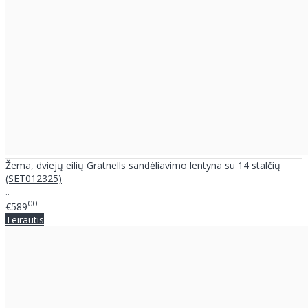
Žema, dviejų eilių Gratnells sandėliavimo lentyna su 14 stalčių
(SET012325)
..
00
€589
Teirautis