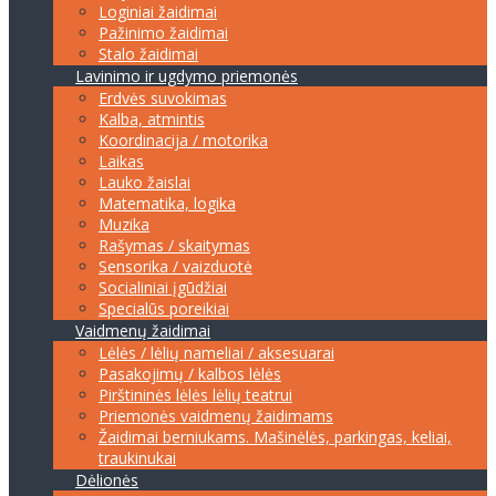
Loginiai žaidimai
Pažinimo žaidimai
Stalo žaidimai
Lavinimo ir ugdymo priemonės
Erdvės suvokimas
Kalba, atmintis
Koordinacija / motorika
Laikas
Lauko žaislai
Matematika, logika
Muzika
Rašymas / skaitymas
Sensorika / vaizduotė
Socialiniai įgūdžiai
Specialūs poreikiai
Vaidmenų žaidimai
Lėlės / lėlių nameliai / aksesuarai
Pasakojimų / kalbos lėlės
Pirštininės lėlės lėlių teatrui
Priemonės vaidmenų žaidimams
Žaidimai berniukams. Mašinėlės, parkingas, keliai,
traukinukai
Dėlionės