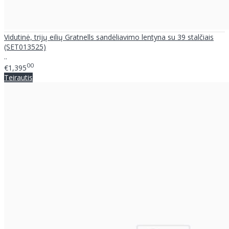
Vidutinė, trijų eilių Gratnells sandėliavimo lentyna su 39 stalčiais
(SET013525)
..
00
€1,395
Teirautis