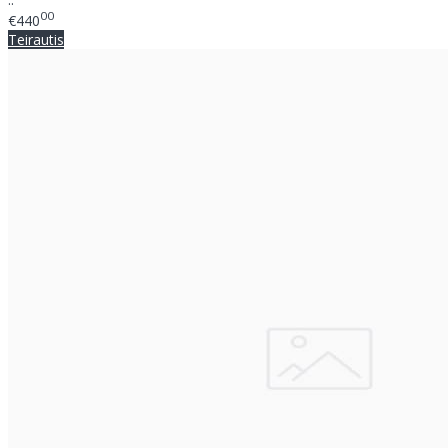
00
€440
Teirautis