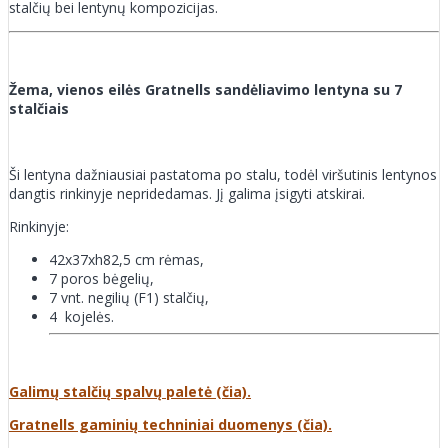
stalčių bei lentynų kompozicijas.
Žema, vienos eilės Gratnells sandėliavimo lentyna su 7
stalčiais
Ši lentyna dažniausiai pastatoma po stalu, todėl viršutinis lentynos
dangtis rinkinyje nepridedamas. Jį galima įsigyti atskirai.
Rinkinyje:
42x37xh82,5 cm rėmas,
7 poros bėgelių,
7 vnt. negilių (F1) stalčių,
4 kojelės.
Galimų stalčių spalvų paletė (čia).
Gratnells gaminių techniniai duomenys (čia).