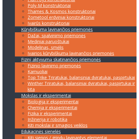
Poly-M konstruktoriai
Thames & Kosmos konstruktoriai
Zometool erdviniai konstruktoriai
Įvairūs konstruktoriai
Kūrybiškumą lavinančios priemonės
Dažai, spalvinimo priemonės
Mediniai paruoštukai
Modelinas, smėlis
Įvairios kūrybiškumą lavinančios priemonės
Fizinį aktyvumą skatinančios priemonės
Fizinio lavinimo priemonės
Kamuoliai
Top Trike Triratukai, balansiniai dviratukai, paspirtukai
Winther Triratukai, balansiniai dviratukai, paspirtukai ir
kita
Mokslas ir eksperimentai
Biologija ir eksperimentai
Chemija ir eksperimentai
Fizika ir eksperimentai
Inžinerija ir robotika
Kiti mokslai ir smagios veiklos
Edukacinės sienelės
Kiti sienos / grindų lavinantys elementai