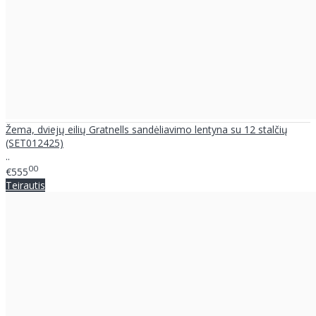
Žema, dviejų eilių Gratnells sandėliavimo lentyna su 12 stalčių
(SET012425)
..
00
€555
Teirautis