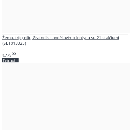
Žema, trijų eilių Gratnells sandėliavimo lentyna su 21 stalčiumi
(SET013325)
..
00
€779
Teirautis