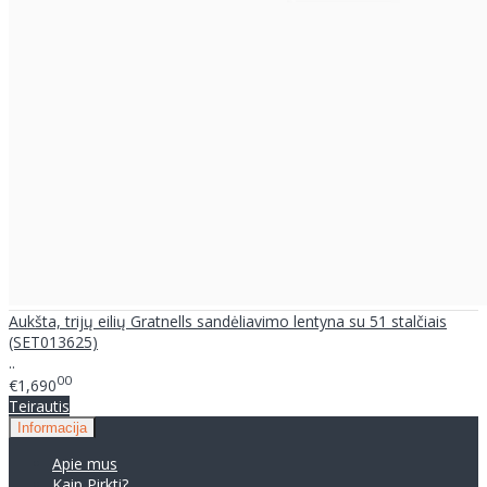
Aukšta, trijų eilių Gratnells sandėliavimo lentyna su 51 stalčiais
(SET013625)
..
00
€1,690
Teirautis
Informacija
Apie mus
Kaip Pirkti?