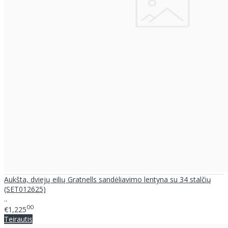
Aukšta, dviejų eilių Gratnells sandėliavimo lentyna su 34 stalčių
(SET012625)
..
00
€1,225
Teirautis