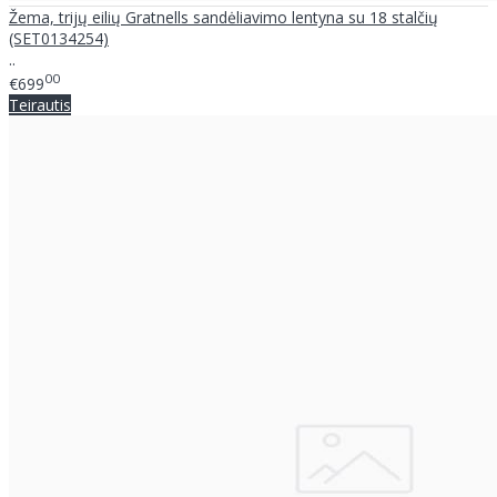
Žema, trijų eilių Gratnells sandėliavimo lentyna su 18 stalčių
(SET0134254)
..
00
€699
Teirautis