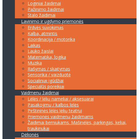
Loginiai žaidimai
Pažinimo žaidimai
Stalo žaidimai
Lavinimo ir ugdymo priemonės
Erdvės suvokimas
Kalba, atmintis
Koordinacija / motorika
Laikas
Lauko žaislai
Matematika, logika
Muzika
Rašymas / skaitymas
Sensorika / vaizduotė
Socialiniai įgūdžiai
Specialūs poreikiai
Vaidmenų žaidimai
Lėlės / lėlių nameliai / aksesuarai
Pasakojimų / kalbos lėlės
Pirštininės lėlės lėlių teatrui
Priemonės vaidmenų žaidimams
Žaidimai berniukams. Mašinėlės, parkingas, keliai,
traukinukai
Dėlionės