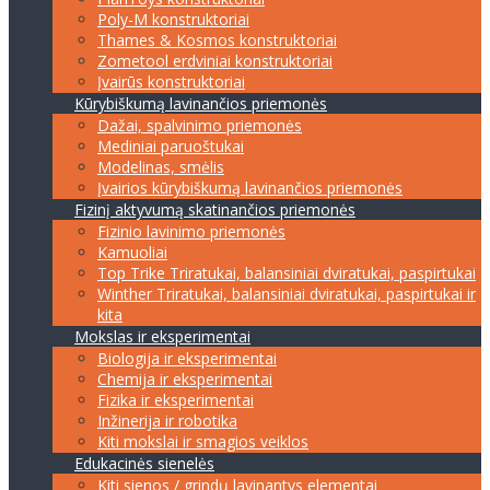
Poly-M konstruktoriai
Thames & Kosmos konstruktoriai
Zometool erdviniai konstruktoriai
Įvairūs konstruktoriai
Kūrybiškumą lavinančios priemonės
Dažai, spalvinimo priemonės
Mediniai paruoštukai
Modelinas, smėlis
Įvairios kūrybiškumą lavinančios priemonės
Fizinį aktyvumą skatinančios priemonės
Fizinio lavinimo priemonės
Kamuoliai
Top Trike Triratukai, balansiniai dviratukai, paspirtukai
Winther Triratukai, balansiniai dviratukai, paspirtukai ir
kita
Mokslas ir eksperimentai
Biologija ir eksperimentai
Chemija ir eksperimentai
Fizika ir eksperimentai
Inžinerija ir robotika
Kiti mokslai ir smagios veiklos
Edukacinės sienelės
Kiti sienos / grindų lavinantys elementai