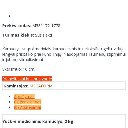
Prekės kodas:
M581172-1778
Turimas kiekis:
Susisiekti
Kamuolys su polimeriniais kamuoliukais ir netoksišku geliu viduje,
lengvai prisitaiko prie kūno linijų. Naudojamas raumenų stiprinimui
ir jutimų stimuliavimui.
Skersmuo: 16 cm.
Pranešti, kai bus prekyboje
Gamintojas:
MEGAFORM
Aprašymas
CE ženklinimas
(0) Atsiliepimai
Yuck-e medicininis kamuolys, 2 kg