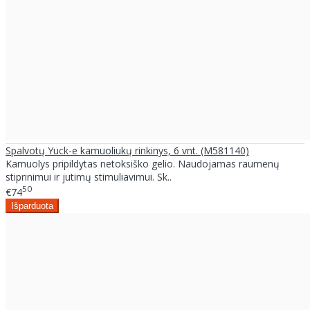
Spalvotų Yuck-e kamuoliukų rinkinys, 6 vnt. (M581140)
Kamuolys pripildytas netoksiško gelio. Naudojamas raumenų
stiprinimui ir jutimų stimuliavimui. Sk..
50
€74