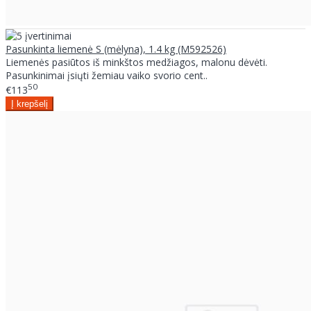
Pasunkinta liemenė S (mėlyna), 1.4 kg (M592526)
Liemenės pasiūtos iš minkštos medžiagos, malonu dėvėti.
Pasunkinimai įsiųti žemiau vaiko svorio cent..
50
€113