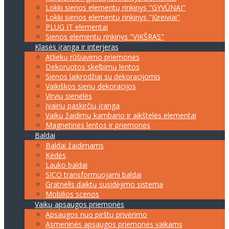
Lokki sienos elementų rinkinys "GYVŪNAI"
Lokki sienos elementų rinkinys "Jūreiviai"
PLUG IT elementai
Sienos elementų rinkinys "VIKŠRAS"
Klasės įranga ir interjeras
Atliekų rūšiavimo priemonės
Dekoruotos skelbimų lentos
Sienos laikrodžiai su dekoracijomis
Vaikiškos sienų dekoracijos
Virvių sienelės
Įvairių paskirčių įranga
Vaikų žaidimų kambario ir aikštelės elementai
Magnetinės lentos ir priemonės
Baldai
Baldai žaidimams
Kėdės
Lauko baldai
SICO transformuojami baldai
Gratnells daiktų susidėjimo sistema
Mobilios scenos
Vaikų apsaugos priemonės
Apsaugos nuo pirštų privėrimo
Asmeninės apsaugos priemonės vaikams