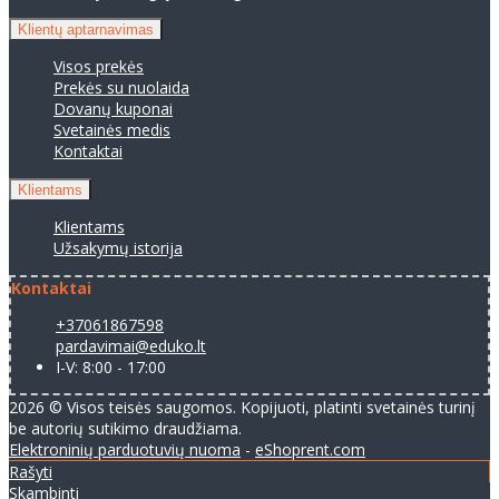
Klientų aptarnavimas
Visos prekės
Prekės su nuolaida
Dovanų kuponai
Svetainės medis
Kontaktai
Klientams
Klientams
Užsakymų istorija
Kontaktai
+37061867598
pardavimai@eduko.lt
I-V: 8:00 - 17:00
2026 © Visos teisės saugomos. Kopijuoti, platinti svetainės turinį
be autorių sutikimo draudžiama.
Elektroninių parduotuvių nuoma
-
eShoprent.com
Rašyti
Skambinti