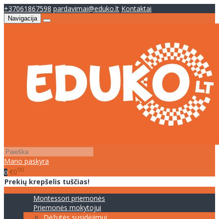
+37061867598
pardavimai@eduko.lt
Kontaktai
Navigacija
Mano paskyra
00
€0
0
Prekių krepšelis tuščias!
Montessori priemonės
Priemonės mokytojui
Dėžutės susidėjimui