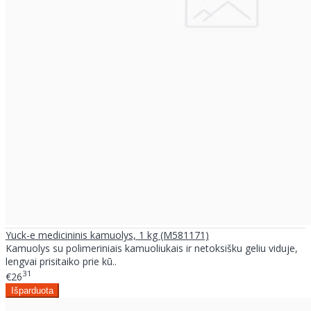
Yuck-e medicininis kamuolys, 1 kg (M581171)
Kamuolys su polimeriniais kamuoliukais ir netoksišku geliu viduje,
lengvai prisitaiko prie kū..
31
€26