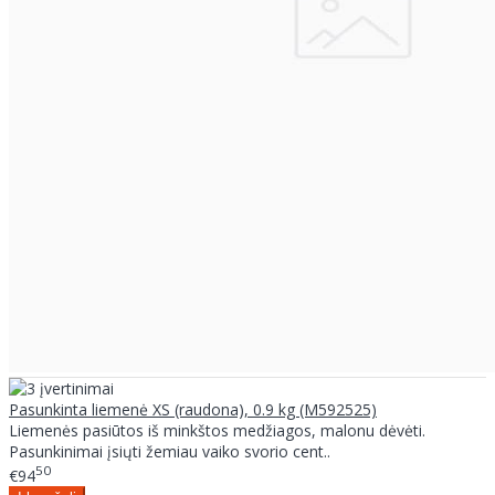
Pasunkinta liemenė XS (raudona), 0.9 kg (M592525)
Liemenės pasiūtos iš minkštos medžiagos, malonu dėvėti.
Pasunkinimai įsiųti žemiau vaiko svorio cent..
50
€94