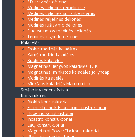
3D erdvinės dėlionės
Medinės dėlionės rėmeliuose
Medinės dėlionės su rankenėlėmis
Medinės reljefinės dėlionės
Medinės rūšiavimo dėlionės
Sluoksniuotos medinės dėlionės
Teminės ir grindų dėlionės
Kaladėlės
Frobel medinės kaladėlės
Kamštmedžio kaladėlės
Kitokios kaladėlės
Magnetinės, lengvos kaladėlės TUKI
Magnetinės, minkštos kaladėlės Jollyheap
Medinės kaladėlės
Minkštos kaladėlės Mammutico
Smėlio ir vandens žaislai
Konstruktoriai
Bioblo konstruktoriai
FischerTechnik Education konstruktoriai
Hubelino konstruktoriai
Incastro konstruktoriai
LaQ konstruktoriai
Magnetiniai PowerClix konstruktoriai
PlanToys konstruktoriai