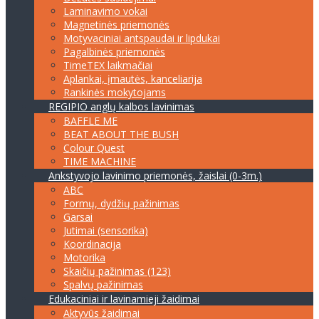
Laminavimo vokai
Magnetinės priemonės
Motyvaciniai antspaudai ir lipdukai
Pagalbinės priemonės
TimeTEX laikmačiai
Aplankai, įmautės, kanceliarija
Rankinės mokytojams
REGIPIO anglų kalbos lavinimas
BAFFLE ME
BEAT ABOUT THE BUSH
Colour Quest
TIME MACHINE
Ankstyvojo lavinimo priemonės, žaislai (0-3m.)
ABC
Formų, dydžių pažinimas
Garsai
Jutimai (sensorika)
Koordinacija
Motorika
Skaičių pažinimas (123)
Spalvų pažinimas
Edukaciniai ir lavinamieji žaidimai
Aktyvūs žaidimai