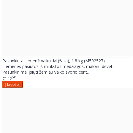
Pasunkinta liemenė vaikui M (žalia), 1.8 kg (M592527)
Liemenės pasiūtos iš minkštos medžiagos, malonu dėvėti.
Pasunkinimai įsiųti žemiau vaiko svorio cent..
50
€142