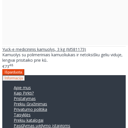
Yuck-e medicininis kamuolys, 3 kg (M581173)
Kamuolys su polimeriniais kamuoliukais ir netoksišku geliu viduje,
lengvai prisitaiko prie kū..
48
€73
Informacija
Apie mus
Kaip Pirkti?
Pristatymas
Prekių Grąžinimas
Privatumo politika
Taisyklės
Prekių katalogai
Pasiūlymas ugdymo įstaigoms