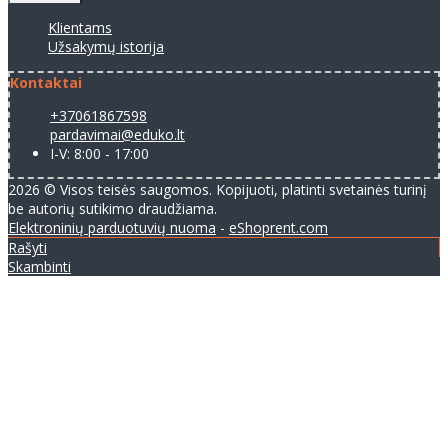
Klientams
Užsakymų istorija
Kontaktai
+37061867598
pardavimai@eduko.lt
I-V: 8:00 - 17:00
2026 © Visos teisės saugomos. Kopijuoti, platinti svetainės turinį
be autorių sutikimo draudžiama.
Elektroninių parduotuvių nuoma
-
eShoprent.com
Rašyti
Skambinti