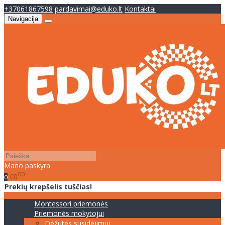
+37061867598
pardavimai@eduko.lt
Kontaktai
Navigacija
Mano paskyra
00
€0
0
Prekių krepšelis tuščias!
Montessori priemonės
Priemonės mokytojui
Dėžutės susidėjimui