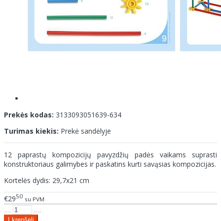
Prekės kodas:
3133093051639-634
Turimas kiekis:
Prekė sandėlyje
12 paprastų kompozicijų pavyzdžių padės vaikams suprasti
konstruktoriaus galimybes ir paskatins kurti savąsias kompozicijas.
Kortelės dydis: 29,7x21 cm
50
€29
su PVM