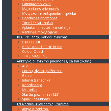
Laminavimo vokai
Magnetinės priemonės
Motyvaciniai antspaudai ir lipdukai
Pagalbinės priemonės
TimeTEX laikmačiai
Aplankai, įmautės, kanceliarija
Rankinės mokytojams
REGIPIO anglų kalbos lavinimas
BAFFLE ME
BEAT ABOUT THE BUSH
Colour Quest
TIME MACHINE
Ankstyvojo lavinimo priemonės, žaislai (0-3m.)
ABC
Formų, dydžių pažinimas
Garsai
Jutimai (sensorika)
Koordinacija
Motorika
Skaičių pažinimas (123)
Spalvų pažinimas
Edukaciniai ir lavinamieji žaidimai
Aktyvūs žaidimai