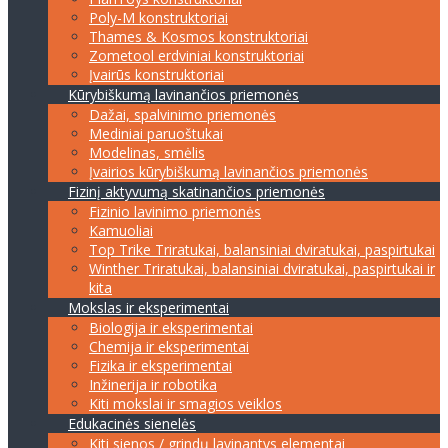
Poly-M konstruktoriai
Thames & Kosmos konstruktoriai
Zometool erdviniai konstruktoriai
Įvairūs konstruktoriai
Kūrybiškumą lavinančios priemonės
Dažai, spalvinimo priemonės
Mediniai paruoštukai
Modelinas, smėlis
Įvairios kūrybiškumą lavinančios priemonės
Fizinį aktyvumą skatinančios priemonės
Fizinio lavinimo priemonės
Kamuoliai
Top Trike Triratukai, balansiniai dviratukai, paspirtukai
Winther Triratukai, balansiniai dviratukai, paspirtukai ir
kita
Mokslas ir eksperimentai
Biologija ir eksperimentai
Chemija ir eksperimentai
Fizika ir eksperimentai
Inžinerija ir robotika
Kiti mokslai ir smagios veiklos
Edukacinės sienelės
Kiti sienos / grindų lavinantys elementai