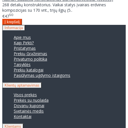
268 detalių konstruktorius. Vaikai statys įvairais erdvines
kompozicijas su 170 vnt., trijų ilgių (5..
50
€47
Informacija
Apie mus
Kaip Pirkti?
Pristatymas
Prekių Grąžinimas
Privatumo politika
Taisyklės
Prekių katalogai
Pasiūlymas ugdymo įstaigoms
Klientų aptarnavimas
Visos prekės
Prekės su nuolaida
Dovanų kuponai
Svetainės medis
Kontaktai
Klientams