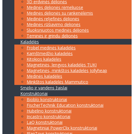
3D erdvinės dėlionės
Medinės dėlionės rėmeliuose
Medinės dėlionės su rankenėlėmis
Medinės reljefinės dėlionės
Medinės rūšiavimo dėlionės
Sluoksniuotos medinės dėlionės
Teminės ir grindų dėlionės
Kaladėlės
Frobel medinės kaladėlės
Kamštmedžio kaladėlės
Kitokios kaladėlės
Magnetinės, lengvos kaladėlės TUKI
Magnetinės, minkštos kaladėlės Jollyheap
Medinės kaladėlės
Minkštos kaladėlės Mammutico
Smėlio ir vandens žaislai
Konstruktoriai
Bioblo konstruktoriai
FischerTechnik Education konstruktoriai
Hubelino konstruktoriai
Incastro konstruktoriai
LaQ konstruktoriai
Magnetiniai PowerClix konstruktoriai
PlanToys konstruktoriai