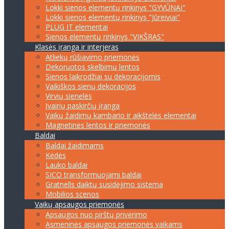
Lokki sienos elementų rinkinys "GYVŪNAI"
Lokki sienos elementų rinkinys "Jūreiviai"
PLUG IT elementai
Sienos elementų rinkinys "VIKŠRAS"
Klasės įranga ir interjeras
Atliekų rūšiavimo priemonės
Dekoruotos skelbimų lentos
Sienos laikrodžiai su dekoracijomis
Vaikiškos sienų dekoracijos
Virvių sienelės
Įvairių paskirčių įranga
Vaikų žaidimų kambario ir aikštelės elementai
Magnetinės lentos ir priemonės
Baldai
Baldai žaidimams
Kėdės
Lauko baldai
SICO transformuojami baldai
Gratnells daiktų susidėjimo sistema
Mobilios scenos
Vaikų apsaugos priemonės
Apsaugos nuo pirštų privėrimo
Asmeninės apsaugos priemonės vaikams