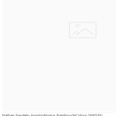
Nathan šiaudelių konstruktorius BambouchiColour (306535)