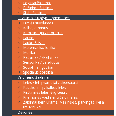
Loginiai žaidimai
Pažinimo žaidimai
Stalo žaidimai
Lavinimo ir ugdymo priemonės
Erdvės suvokimas
Kalba, atmintis
Koordinacija / motorika
Laikas
Lauko žaislai
Matematika, logika
Muzika
Rašymas / skaitymas
Sensorika / vaizduotė
Socialiniai įgūdžiai
Specialūs poreikiai
Vaidmenų žaidimai
Lėlės / lėlių nameliai / aksesuarai
Pasakojimų / kalbos lėlės
Pirštininės lėlės lėlių teatrui
Priemonės vaidmenų žaidimams
Žaidimai berniukams. Mašinėlės, parkingas, keliai,
traukinukai
Dėlionės