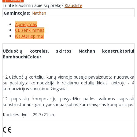
Turite klausimų apie šią prekę?
Klauskite
Gamintojas:
Nathan
Aprašymas
CE ženklinimas
(0) Atsiliepimai
Užduočių kotrelės, skirtos Nathan konstruktoriui
BambouchiColour
12 užduočių kortelių, kurių vienoje pusėje pavaizduota nuotrauka
su pastatyta kompozicija ir reikiamų detalių kiekis, antroje - 4
kompozicijos surinkimo žingsniai.
12 paprastų kompozicijų pavyzdžių padės vaikams suprasti
konstruktoriaus galimybes ir paskatins kurti savąsias kompozicijas.
Kortelės dydis: 29,7x21 cm