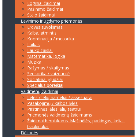
Loginiai žaidimai
Pažinimo žaidimai
Stalo žaidimai
Lavinimo ir ugdymo priemonės
Erdvės suvokimas
Kalba, atmintis
Koordinacija / motorika
Laikas
Lauko žaislai
Matematika, logika
Muzika
Rašymas / skaitymas
Sensorika / vaizduotė
Socialiniai įgūdžiai
Specialūs poreikiai
Vaidmenų žaidimai
Lėlės / lėlių nameliai / aksesuarai
Pasakojimų / kalbos lėlės
Pirštininės lėlės lėlių teatrui
Priemonės vaidmenų žaidimams
Žaidimai berniukams. Mašinėlės, parkingas, keliai,
traukinukai
Dėlionės