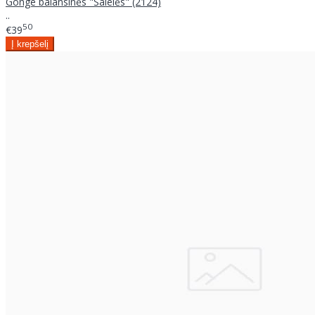
Gonge balansinės "Salelės" (2124)
..
50
€39