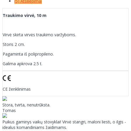
(5) Atsiliepimai
Traukimo virvė, 10 m
Virvė skirta virvės traukimo varžyboms.
Storis 2 cm.
Pagaminta iš polipropileno.
Galima apkrova 2.5 t.
CE ženklinimas
Stora, tvirta, nenutrūksta.
Tomas
Puikus gaminys vaikų stovyklai! Virvė stangri, maloni liesti, o ilgis -
idealus komandiniams žaidimams.