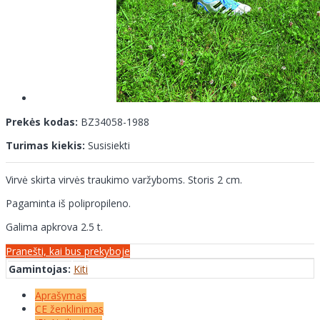
Prekės kodas:
BZ34058-1988
Turimas kiekis:
Susisiekti
Virvė skirta virvės traukimo varžyboms. Storis 2 cm.
Pagaminta iš polipropileno.
Galima apkrova 2.5 t.
Pranešti, kai bus prekyboje
Gamintojas:
Kiti
Aprašymas
CE ženklinimas