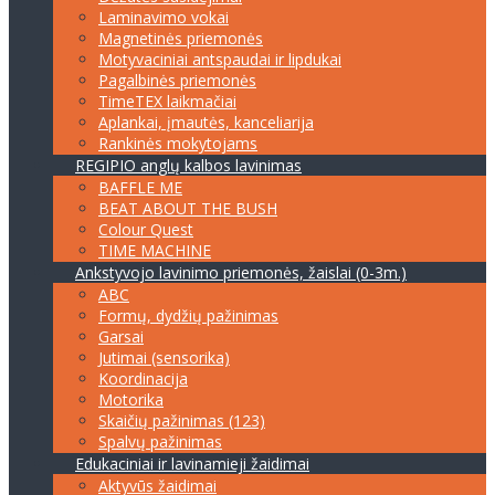
Laminavimo vokai
Magnetinės priemonės
Motyvaciniai antspaudai ir lipdukai
Pagalbinės priemonės
TimeTEX laikmačiai
Aplankai, įmautės, kanceliarija
Rankinės mokytojams
REGIPIO anglų kalbos lavinimas
BAFFLE ME
BEAT ABOUT THE BUSH
Colour Quest
TIME MACHINE
Ankstyvojo lavinimo priemonės, žaislai (0-3m.)
ABC
Formų, dydžių pažinimas
Garsai
Jutimai (sensorika)
Koordinacija
Motorika
Skaičių pažinimas (123)
Spalvų pažinimas
Edukaciniai ir lavinamieji žaidimai
Aktyvūs žaidimai