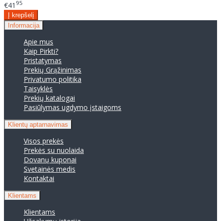
95
€41
Informacija
Apie mus
Kaip Pirkti?
Pristatymas
Prekių Grąžinimas
Privatumo politika
Taisyklės
Prekių katalogai
Pasiūlymas ugdymo įstaigoms
Klientų aptarnavimas
Visos prekės
Prekės su nuolaida
Dovanų kuponai
Svetainės medis
Kontaktai
Klientams
Klientams