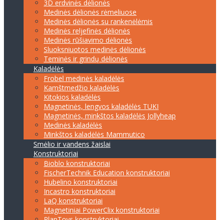
3D erdvinės dėlionės
Medinės dėlionės rėmeliuose
Medinės dėlionės su rankenėlėmis
Medinės reljefinės dėlionės
Medinės rūšiavimo dėlionės
Sluoksniuotos medinės dėlionės
Teminės ir grindų dėlionės
Kaladėlės
Frobel medinės kaladėlės
Kamštmedžio kaladėlės
Kitokios kaladėlės
Magnetinės, lengvos kaladėlės TUKI
Magnetinės, minkštos kaladėlės Jollyheap
Medinės kaladėlės
Minkštos kaladėlės Mammutico
Smėlio ir vandens žaislai
Konstruktoriai
Bioblo konstruktoriai
FischerTechnik Education konstruktoriai
Hubelino konstruktoriai
Incastro konstruktoriai
LaQ konstruktoriai
Magnetiniai PowerClix konstruktoriai
PlanToys konstruktoriai