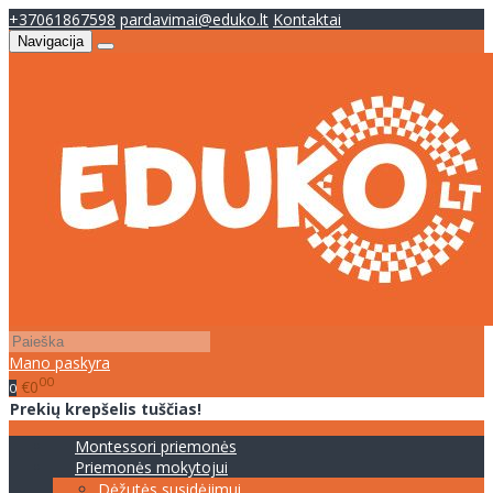
+37061867598
pardavimai@eduko.lt
Kontaktai
Navigacija
Mano paskyra
00
€0
0
Prekių krepšelis tuščias!
Montessori priemonės
Priemonės mokytojui
Dėžutės susidėjimui