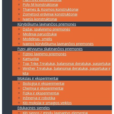
Poly-M konstruktoriai
Thames & Kosmos konstruktoriai
Zometool erdviniai konstruktoriai
Įvairūs konstruktoriai
Kūrybiškumą lavinančios priemonės
Dažai, spalvinimo priemonės
Mediniai paruoštukai
Modelinas, smėlis
Įvairios kūrybiškumą lavinančios priemonės
Fizinį aktyvumą skatinančios priemonės
Fizinio lavinimo priemonės
Kamuoliai
Top Trike Triratukai, balansiniai dviratukai, paspirtukai
Winther Triratukai, balansiniai dviratukai, paspirtukai ir
kita
Mokslas ir eksperimentai
Biologija ir eksperimentai
Chemija ir eksperimentai
Fizika ir eksperimentai
Inžinerija ir robotika
Kiti mokslai ir smagios veiklos
Edukacinės sienelės
Kiti sienos / grindų lavinantys elementai