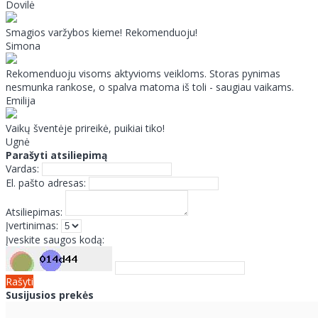
Dovilė
Smagios varžybos kieme! Rekomenduoju!
Simona
Rekomenduoju visoms aktyvioms veikloms. Storas pynimas
nesmunka rankose, o spalva matoma iš toli - saugiau vaikams.
Emilija
Vaikų šventėje prireikė, puikiai tiko!
Ugnė
Parašyti atsiliepimą
Vardas:
El. pašto adresas:
Atsiliepimas:
Įvertinimas:
Įveskite saugos kodą:
Rašyti
Susijusios prekės