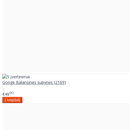
Gonge Balansinės supynės (2169)
..
00
€49