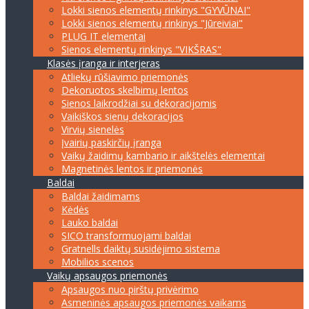
Lokki sienos elementų rinkinys "GYVŪNAI"
Lokki sienos elementų rinkinys "Jūreiviai"
PLUG IT elementai
Sienos elementų rinkinys "VIKŠRAS"
Klasės įranga ir interjeras
Atliekų rūšiavimo priemonės
Dekoruotos skelbimų lentos
Sienos laikrodžiai su dekoracijomis
Vaikiškos sienų dekoracijos
Virvių sienelės
Įvairių paskirčių įranga
Vaikų žaidimų kambario ir aikštelės elementai
Magnetinės lentos ir priemonės
Baldai
Baldai žaidimams
Kėdės
Lauko baldai
SICO transformuojami baldai
Gratnells daiktų susidėjimo sistema
Mobilios scenos
Vaikų apsaugos priemonės
Apsaugos nuo pirštų privėrimo
Asmeninės apsaugos priemonės vaikams