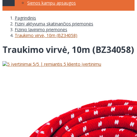
Sienos kampų apsaugos
Pagrindinis
Fizinį aktyvumą skatinančios priemonės
Fizinio lavinimo priemonės
Traukimo virvė, 10m (BZ34058)
Traukimo virvė, 10m (BZ34058)
5
/5 | remiantis
5
kliento įvertinimu