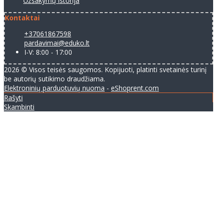
Užsakymų istorija
Kontaktai
+37061867598
pardavimai@eduko.lt
I-V: 8:00 - 17:00
2026 © Visos teisės saugomos. Kopijuoti, platinti svetainės turinį
be autorių sutikimo draudžiama.
Elektroninių parduotuvių nuoma
-
eShoprent.com
Rašyti
Skambinti