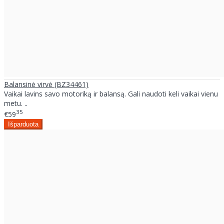
Balansinė virvė (BZ34461)
Vaikai lavins savo motoriką ir balansą. Gali naudoti keli vaikai vienu
metu. ..
35
€59