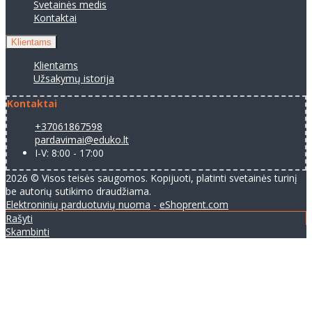
Svetainės medis
Kontaktai
Klientams
Klientams
Užsakymų istorija
Kontaktai
+37061867598
pardavimai@eduko.lt
I-V: 8:00 - 17:00
2026 © Visos teisės saugomos. Kopijuoti, platinti svetainės turinį
be autorių sutikimo draudžiama.
Elektroninių parduotuvių nuoma
-
eShoprent.com
Rašyti
Skambinti