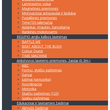
Laminavimo vokai
Magnetinės priemonės
Motyvaciniai antspaudai ir lipdukai
Pagalbinės priemonės
TimeTEX laikmačiai
Aplankai, įmautės, kanceliarija
Rankinės mokytojams
REGIPIO anglų kalbos lavinimas
BAFFLE ME
BEAT ABOUT THE BUSH
Colour Quest
TIME MACHINE
Ankstyvojo lavinimo priemonės, žaislai (0-3m.)
ABC
Formų, dydžių pažinimas
Garsai
Jutimai (sensorika)
Koordinacija
Motorika
Skaičių pažinimas (123)
Spalvų pažinimas
Edukaciniai ir lavinamieji žaidimai
Aktyvūs žaidimai