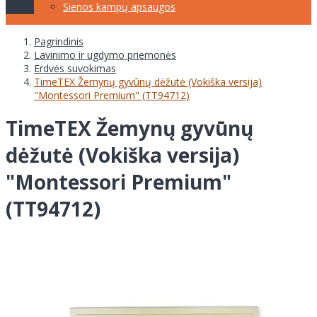
Sienos kampų apsaugos
Pagrindinis
Lavinimo ir ugdymo priemonės
Erdvės suvokimas
TimeTEX Žemynų gyvūnų dėžutė (Vokiška versija)
"Montessori Premium" (TT94712)
TimeTEX Žemynų gyvūnų
dėžutė (Vokiška versija)
"Montessori Premium"
(TT94712)