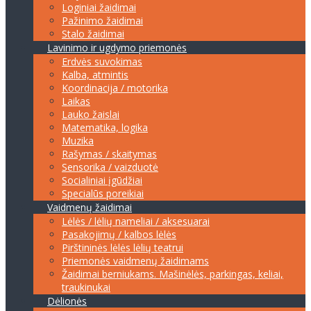
Loginiai žaidimai
Pažinimo žaidimai
Stalo žaidimai
Lavinimo ir ugdymo priemonės
Erdvės suvokimas
Kalba, atmintis
Koordinacija / motorika
Laikas
Lauko žaislai
Matematika, logika
Muzika
Rašymas / skaitymas
Sensorika / vaizduotė
Socialiniai įgūdžiai
Specialūs poreikiai
Vaidmenų žaidimai
Lėlės / lėlių nameliai / aksesuarai
Pasakojimų / kalbos lėlės
Pirštininės lėlės lėlių teatrui
Priemonės vaidmenų žaidimams
Žaidimai berniukams. Mašinėlės, parkingas, keliai,
traukinukai
Dėlionės