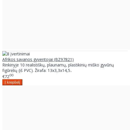
Afrikos savanos gyventojai (BZ97821)
Rinkinyje 10 realistiškų, plaunamų, plastikinių miško gyvūnų
figūrėlių (iš PVC). Žirafa: 13x3,3x14,5..
00
€72