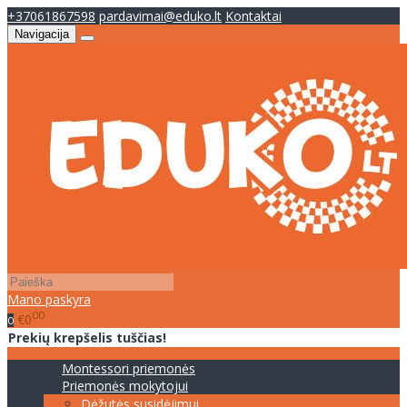
+37061867598
pardavimai@eduko.lt
Kontaktai
Navigacija
Mano paskyra
00
€0
0
Prekių krepšelis tuščias!
Montessori priemonės
Priemonės mokytojui
Dėžutės susidėjimui