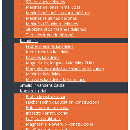
3D erdvinės dėlionės
Medinės dėlionės rėmeliuose
Medinės dėlionės su rankenėlėmis
Medinės reljefinės dėlionės
Medinės rūšiavimo dėlionės
Sluoksniuotos medinės dėlionės
Teminės ir grindų dėlionės
Kaladėlės
Frobel medinės kaladėlės
Kamštmedžio kaladėlės
Kitokios kaladėlės
Magnetinės, lengvos kaladėlės TUKI
Magnetinės, minkštos kaladėlės Jollyheap
Medinės kaladėlės
Minkštos kaladėlės Mammutico
Smėlio ir vandens žaislai
Konstruktoriai
Bioblo konstruktoriai
FischerTechnik Education konstruktoriai
Hubelino konstruktoriai
Incastro konstruktoriai
LaQ konstruktoriai
Magnetiniai PowerClix konstruktoriai
PlanToys konstruktoriai