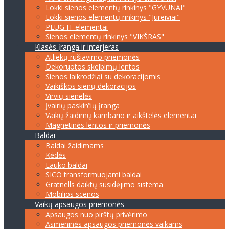
Lokki sienos elementų rinkinys "GYVŪNAI"
Lokki sienos elementų rinkinys "Jūreiviai"
PLUG IT elementai
Sienos elementų rinkinys "VIKŠRAS"
Klasės įranga ir interjeras
Atliekų rūšiavimo priemonės
Dekoruotos skelbimų lentos
Sienos laikrodžiai su dekoracijomis
Vaikiškos sienų dekoracijos
Virvių sienelės
Įvairių paskirčių įranga
Vaikų žaidimų kambario ir aikštelės elementai
Magnetinės lentos ir priemonės
Baldai
Baldai žaidimams
Kėdės
Lauko baldai
SICO transformuojami baldai
Gratnells daiktų susidėjimo sistema
Mobilios scenos
Vaikų apsaugos priemonės
Apsaugos nuo pirštų privėrimo
Asmeninės apsaugos priemonės vaikams