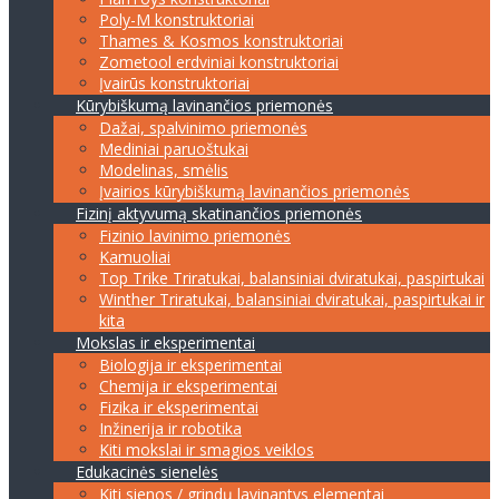
Poly-M konstruktoriai
Thames & Kosmos konstruktoriai
Zometool erdviniai konstruktoriai
Įvairūs konstruktoriai
Kūrybiškumą lavinančios priemonės
Dažai, spalvinimo priemonės
Mediniai paruoštukai
Modelinas, smėlis
Įvairios kūrybiškumą lavinančios priemonės
Fizinį aktyvumą skatinančios priemonės
Fizinio lavinimo priemonės
Kamuoliai
Top Trike Triratukai, balansiniai dviratukai, paspirtukai
Winther Triratukai, balansiniai dviratukai, paspirtukai ir
kita
Mokslas ir eksperimentai
Biologija ir eksperimentai
Chemija ir eksperimentai
Fizika ir eksperimentai
Inžinerija ir robotika
Kiti mokslai ir smagios veiklos
Edukacinės sienelės
Kiti sienos / grindų lavinantys elementai