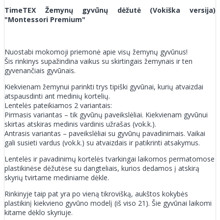
TimeTEX Žemynų gyvūnų dėžutė (Vokiška versija)
"Montessori Premium"
Nuostabi mokomoji priemonė apie visų žemynų gyvūnus!
Šis rinkinys supažindina vaikus su skirtingais žemynais ir ten
gyvenančiais gyvūnais.
Kiekvienam žemynui parinkti trys tipiški gyvūnai, kurių atvaizdai
atspausdinti ant medinių kortelių.
Lentelės pateikiamos 2 variantais:
Pirmasis variantas – tik gyvūnų paveikslėliai. Kiekvienam gyvūnui
skirtas atskiras medinis vardinis užrašas (vok.k.).
Antrasis variantas – paveikslėliai su gyvūnų pavadinimais. Vaikai
gali susieti vardus (vok.k.) su atvaizdais ir patikrinti atsakymus.
Lentelės ir pavadinimų kortelės tvarkingai laikomos permatomose
plastikinėse dėžutėse su dangteliais, kurios dedamos į atskirą
skyrių tvirtame mediniame dėkle.
Rinkinyje taip pat yra po vieną tikrovišką, aukštos kokybės
plastikinį kiekvieno gyvūno modelį (iš viso 21). Šie gyvūnai laikomi
kitame dėklo skyriuje.