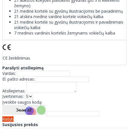
21 aukštos kokybės plastikinis gyvūnas (po 3 iš kiekvieno
žemyno)
21 medinė kortelė su gyvūnų iliustracijomis be pavadinimų
21 atskira medinė vardinė kortelė vokiečių kalba
21 medinė kortelė su gyvūnų iliustracijomis ir pavadinimais
vokiečių kalba
7 medinės vardinės kortelės žemynams vokiečių kalba
CE ženklinimas
Parašyti atsiliepimą
Vardas:
El. pašto adresas:
Atsiliepimas:
Įvertinimas:
Įveskite saugos kodą:
Rašyti
Susijusios prekės