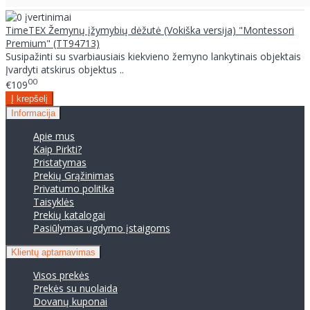
TimeTEX Žemynų įžymybių dėžutė (Vokiška versija) "Montessori
Premium" (TT94713)
Susipažinti su svarbiausiais kiekvieno žemyno lankytinais objektais
Įvardyti atskirus objektus ..
00
€109
Informacija
Apie mus
Kaip Pirkti?
Pristatymas
Prekių Grąžinimas
Privatumo politika
Taisyklės
Prekių katalogai
Pasiūlymas ugdymo įstaigoms
Klientų aptarnavimas
Visos prekės
Prekės su nuolaida
Dovanų kuponai