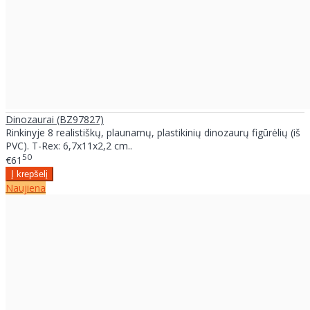
Dinozaurai (BZ97827)
Rinkinyje 8 realistiškų, plaunamų, plastikinių dinozaurų figūrėlių (iš
PVC). T-Rex: 6,7x11x2,2 cm..
50
€61
Naujiena