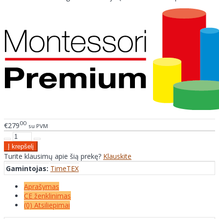
00
€279
su PVM
Turite klausimų apie šią prekę?
Klauskite
Gamintojas:
TimeTEX
Aprašymas
CE ženklinimas
(0) Atsiliepimai