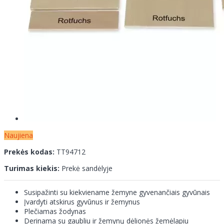
Naujiena
Prekės kodas:
TT94712
Turimas kiekis:
Prekė sandėlyje
Susipažinti su kiekviename žemyne gyvenančiais gyvūnais
Įvardyti atskirus gyvūnus ir žemynus
Plečiamas žodynas
Derinama su gaubliu ir žemynų dėlionės žemėlapiu