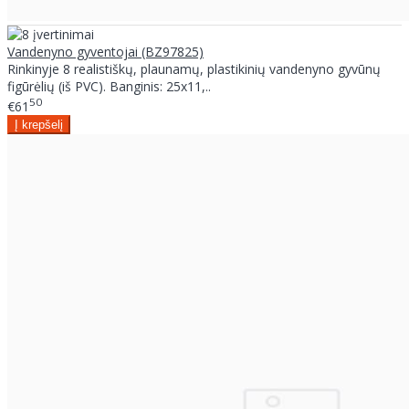
Vandenyno gyventojai (BZ97825)
Rinkinyje 8 realistiškų, plaunamų, plastikinių vandenyno gyvūnų
figūrėlių (iš PVC). Banginis: 25x11,..
50
€61