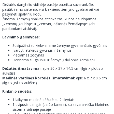
Dėžutės dangtelio vidinėje pusėje pateikta savarankiško
pasitikrinimo sistema: visi kiekvieno žemyno gyvūnai aiškiai
pažymėti spalviniu kodu.
Žinoma, žemynų spalvos atitinka tas, kurios naudojamos
„Žemynų gaublyje“ ir „Žemynų dėlionės žemėlapyje“ (abu
parduodami atskirai).
Lavinimo galimybės:
Susipažinti su kiekviename žemyne gyvenančiais gyvūnais
Įvardyti atskirus gyvūnus ir žemynus
Plečiamas žodynas
Derinama su gaubliu ir Žemynų dėlionės žemėlapiu
Dėžutės išmatavimai:
apie 30 x 27 x 14,5 cm (ilgis x plotis x
aukštis)
Medinės vardinės kortelės išmatavimai:
apie 6 x 7 x 0,6 cm
(ilgis x gylis x aukštis)
Rinkinio sudėtis:
1 laikymo medinė dėžutė su 2 skyriais
1 dvipusis dangtis (beržo fanera), su savarankiško tikrinimo
sistema vidinėje pusėje