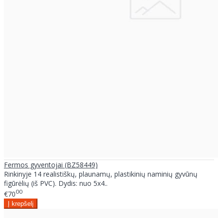
Fermos gyventojai (BZ58449)
Rinkinyje 14 realistiškų, plaunamų, plastikinių naminių gyvūnų
figūrėlių (iš PVC). Dydis: nuo 5x4..
00
€70