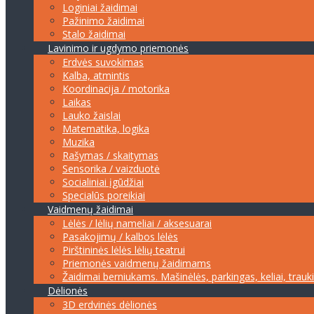
Loginiai žaidimai
Pažinimo žaidimai
Stalo žaidimai
Lavinimo ir ugdymo priemonės
Erdvės suvokimas
Kalba, atmintis
Koordinacija / motorika
Laikas
Lauko žaislai
Matematika, logika
Muzika
Rašymas / skaitymas
Sensorika / vaizduotė
Socialiniai įgūdžiai
Specialūs poreikiai
Vaidmenų žaidimai
Lėlės / lėlių nameliai / aksesuarai
Pasakojimų / kalbos lėlės
Pirštininės lėlės lėlių teatrui
Priemonės vaidmenų žaidimams
Žaidimai berniukams. Mašinėlės, parkingas, keliai, trauk
Dėlionės
3D erdvinės dėlionės