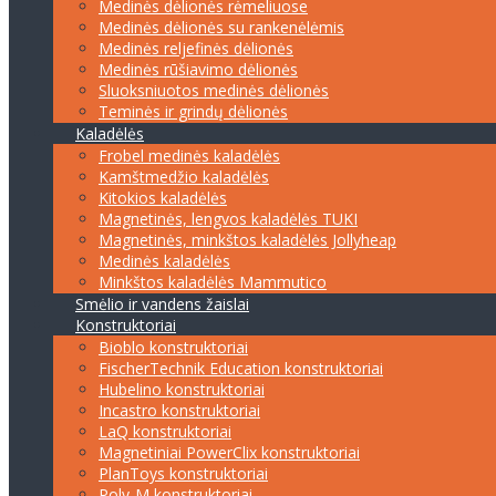
Medinės dėlionės rėmeliuose
Medinės dėlionės su rankenėlėmis
Medinės reljefinės dėlionės
Medinės rūšiavimo dėlionės
Sluoksniuotos medinės dėlionės
Teminės ir grindų dėlionės
Kaladėlės
Frobel medinės kaladėlės
Kamštmedžio kaladėlės
Kitokios kaladėlės
Magnetinės, lengvos kaladėlės TUKI
Magnetinės, minkštos kaladėlės Jollyheap
Medinės kaladėlės
Minkštos kaladėlės Mammutico
Smėlio ir vandens žaislai
Konstruktoriai
Bioblo konstruktoriai
FischerTechnik Education konstruktoriai
Hubelino konstruktoriai
Incastro konstruktoriai
LaQ konstruktoriai
Magnetiniai PowerClix konstruktoriai
PlanToys konstruktoriai
Poly-M konstruktoriai