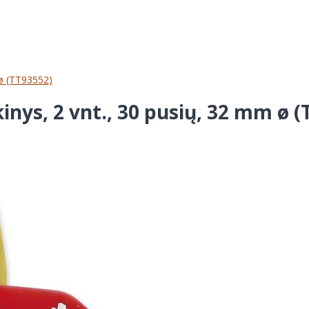
 ø (TT93552)
nys, 2 vnt., 30 pusių, 32 mm ø (