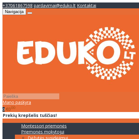
+37061867598
pardavimai@eduko.lt
Kontaktai
Navigacija
Mano paskyra
00
€0
0
Prekių krepšelis tuščias!
Montessori priemonės
Priemonės mokytojui
Dėžutės susidėjimui