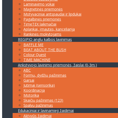
Laminavimo vokai
Magnetinės priemonės
Motyvaciniai antspaudai ir lipdukai
Pagalbinės priemonės
TimeTEX laikmačiai
Aplankai, įmautės, kanceliarija
Rankinės mokytojams
REGIPIO anglų kalbos lavinimas
BAFFLE ME
BEAT ABOUT THE BUSH
Colour Quest
TIME MACHINE
Ankstyvojo lavinimo priemonės, žaislai (0-3m.)
ABC
Formų, dydžių pažinimas
Garsai
Jutimai (sensorika)
Koordinacija
Motorika
Skaičių pažinimas (123)
Spalvų pažinimas
Edukaciniai ir lavinamieji žaidimai
Aktyvūs žaidimai