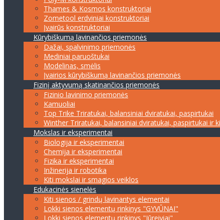
Thames & Kosmos konstruktoriai
Zometool erdviniai konstruktoriai
Įvairūs konstruktoriai
Kūrybiškumą lavinančios priemonės
Dažai, spalvinimo priemonės
Mediniai paruoštukai
Modelinas, smėlis
Įvairios kūrybiškumą lavinančios priemonės
Fizinį aktyvumą skatinančios priemonės
Fizinio lavinimo priemonės
Kamuoliai
Top Trike Triratukai, balansiniai dviratukai, paspirtukai
Winther Triratukai, balansiniai dviratukai, paspirtukai ir k
Mokslas ir eksperimentai
Biologija ir eksperimentai
Chemija ir eksperimentai
Fizika ir eksperimentai
Inžinerija ir robotika
Kiti mokslai ir smagios veiklos
Edukacinės sienelės
Kiti sienos / grindų lavinantys elementai
Lokki sienos elementų rinkinys "GYVŪNAI"
Lokki sienos elementų rinkinys "Jūreiviai"