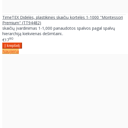
TimeTEX Didelės, plastikinės skaičių kortelės 1-1000 "Montessori
Premium" (TT94482)
skaičių įvardinimas 1-1,000 panaudotos spalvos pagal spalvų
hierarchiją kiekvienas dešimtaini..
90
€17
Naujiena