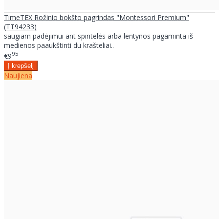
TimeTEX Rožinio bokšto pagrindas "Montessori Premium"
(TT94233)
saugiam padėjimui ant spintelės arba lentynos pagaminta iš
medienos paaukštinti du krašteliai..
95
€9
Naujiena