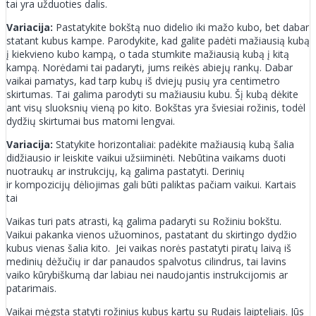
tai yra užduoties dalis.
Variacija:
Pastatykite bokštą nuo didelio iki mažo kubo, bet dabar
statant kubus kampe. Parodykite, kad galite padėti mažiausią kubą
į kiekvieno kubo kampą, o tada stumkite mažiausią kubą į kitą
kampą. Norėdami tai padaryti, jums reikės abiejų rankų. Dabar
vaikai pamatys, kad tarp kubų iš dviejų pusių yra centimetro
skirtumas. Tai galima parodyti su mažiausiu kubu. Šį kubą dėkite
ant visų sluoksnių vieną po kito. Bokštas yra šviesiai rožinis, todėl
dydžių skirtumai bus matomi lengvai.
Variacija:
Statykite horizontaliai: padėkite mažiausią kubą šalia
didžiausio ir leiskite vaikui užsiiminėti. Nebūtina vaikams duoti
nuotraukų ar instrukcijų, ką galima pastatyti. Derinių
ir kompozicijų dėliojimas gali būti paliktas pačiam vaikui. Kartais
tai
Vaikas turi pats atrasti, ką galima padaryti su Rožiniu bokštu.
Vaikui pakanka vienos užuominos, pastatant du skirtingo dydžio
kubus vienas šalia kito. Jei vaikas norės pastatyti piratų laivą iš
medinių dėžučių ir dar panaudos spalvotus cilindrus, tai lavins
vaiko kūrybiškumą dar labiau nei naudojantis instrukcijomis ar
patarimais.
Vaikai mėgsta statyti rožinius kubus kartu su Rudais laipteliais. Jūs