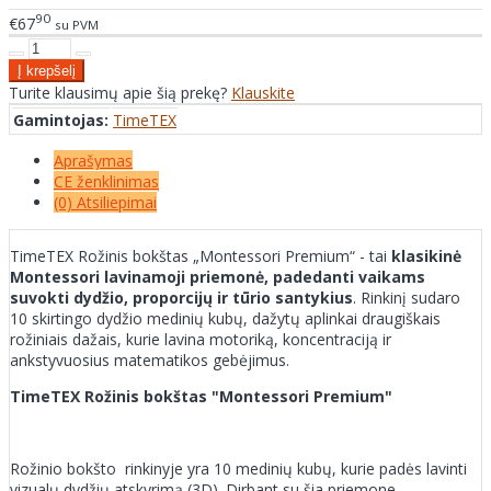
90
€67
su PVM
Turite klausimų apie šią prekę?
Klauskite
Gamintojas:
TimeTEX
Aprašymas
CE ženklinimas
(0) Atsiliepimai
TimeTEX Rožinis bokštas „Montessori Premium“ - tai
klasikinė
Montessori lavinamoji priemonė, padedanti vaikams
suvokti dydžio, proporcijų ir tūrio santykius
. Rinkinį sudaro
10 skirtingo dydžio medinių kubų, dažytų aplinkai draugiškais
rožiniais dažais, kurie lavina motoriką, koncentraciją ir
ankstyvuosius matematikos gebėjimus.
TimeTEX Rožinis bokštas "Montessori Premium"
Rožinio bokšto rinkinyje yra 10 medinių kubų, kurie padės lavinti
vizualų dydžių atskyrimą (3D). Dirbant su šia priemone