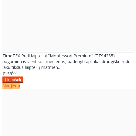
TimeTEX Rudi laipteliai "Montessori Premium" (TT94235)
pagaminti iš vientisos medienos, padengti aplinkai draugišku rudu
laku tikslūs laiptelių matmen..
00
€159
Naujiena