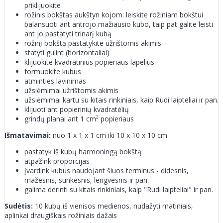
priklijuokite
rožinis bokštas aukštyn kojom: leiskite rožiniam bokštui
balansuoti ant antrojo mažiausio kubo, taip pat galite leisti
ant jo pastatyti trinarį kubą
rožinį bokštą pastatykite užrištomis akimis
statyti gulint (horizontaliai)
klijuokite kvadratinius popieriaus lapelius
formuokite kubus
atminties lavinimas
užsiėmimai užrištomis akimis
užsiėmimai kartu su kitais rinkiniais, kaip Rudi laipteliai ir pan.
klijuoti ant popierinių kvadratėlių
grindų planai ant 1 cm² popieriaus
Išmatavimai:
nuo 1 x 1 x 1 cm iki 10 x 10 x 10 cm
pastatyk iš kubų harmoningą bokštą
atpažink proporcijas
įvardink kubus naudojant šiuos terminus - didesnis,
mažesnis, sunkesnis, lengvesnis ir pan.
galima derinti su kitais rinkiniais, kaip "Rudi laipteliai" ir pan.
Sudėtis:
10 kubų iš vienisos medienos, nudažyti matiniais,
aplinkai draugiškais rožiniais dažais