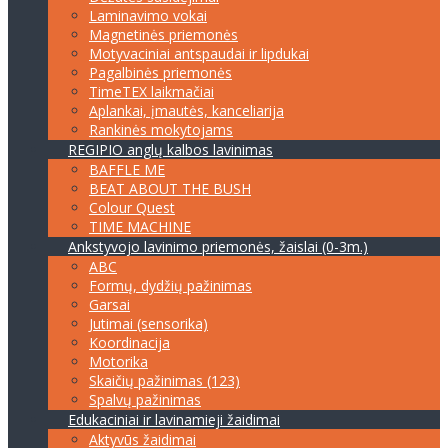
Laminavimo vokai
Magnetinės priemonės
Motyvaciniai antspaudai ir lipdukai
Pagalbinės priemonės
TimeTEX laikmačiai
Aplankai, įmautės, kanceliarija
Rankinės mokytojams
REGIPIO anglų kalbos lavinimas
BAFFLE ME
BEAT ABOUT THE BUSH
Colour Quest
TIME MACHINE
Ankstyvojo lavinimo priemonės, žaislai (0-3m.)
ABC
Formų, dydžių pažinimas
Garsai
Jutimai (sensorika)
Koordinacija
Motorika
Skaičių pažinimas (123)
Spalvų pažinimas
Edukaciniai ir lavinamieji žaidimai
Aktyvūs žaidimai