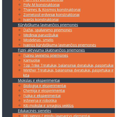
Poly-M konstruktoriai
Thames & Kosmos konstruktoriai
Zometool erdviniai konstruktoriai
Įvairūs konstruktoriai
Kūrybiškumą lavinančios priemonės
Dažai, spalvinimo priemonės
Mediniai paruoštukai
Modelinas, smėlis
Įvairios kūrybiškumą lavinančios priemonės
Fizinį aktyvumą skatinančios priemonės
Fizinio lavinimo priemonės
Kamuoliai
Top Trike Triratukai, balansiniai dviratukai, paspirtukai
Winther Triratukai, balansiniai dviratukai, paspirtukai ir
kita
Mokslas ir eksperimentai
Biologija ir eksperimentai
Chemija ir eksperimentai
Fizika ir eksperimentai
Inžinerija ir robotika
Kiti mokslai ir smagios veiklos
Edukacinės sienelės
Kiti sienos / grindų lavinantys elementai