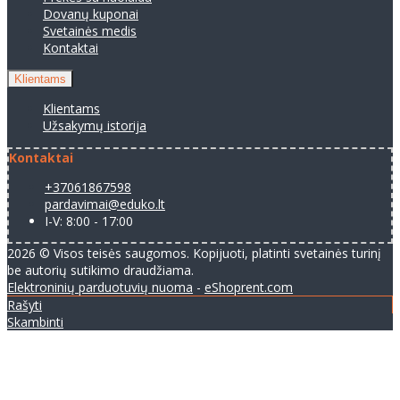
Dovanų kuponai
Svetainės medis
Kontaktai
Klientams
Klientams
Užsakymų istorija
Kontaktai
+37061867598
pardavimai@eduko.lt
I-V: 8:00 - 17:00
2026 © Visos teisės saugomos. Kopijuoti, platinti svetainės turinį
be autorių sutikimo draudžiama.
Elektroninių parduotuvių nuoma
-
eShoprent.com
Rašyti
Skambinti