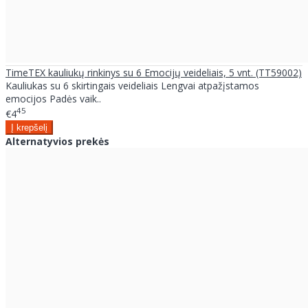
TimeTEX kauliukų rinkinys su 6 Emocijų veideliais, 5 vnt. (TT59002)
Kauliukas su 6 skirtingais veideliais Lengvai atpažįstamos
emocijos Padės vaik..
45
€4
Alternatyvios prekės