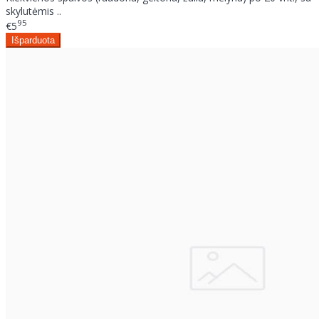
skylutėmis ..
95
€5