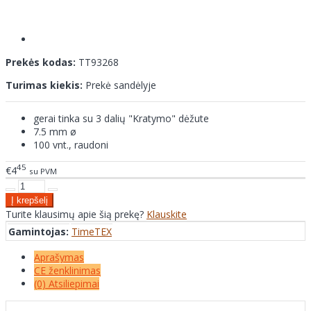
Prekės kodas:
TT93268
Turimas kiekis:
Prekė sandėlyje
gerai tinka su 3 dalių "Kratymo" dėžute
7.5 mm ø
100 vnt., raudoni
45
€4
su PVM
Turite klausimų apie šią prekę?
Klauskite
Gamintojas:
TimeTEX
Aprašymas
CE ženklinimas
(0) Atsiliepimai