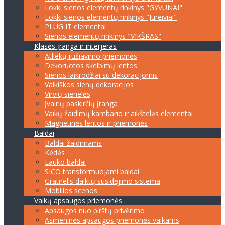
Lokki sienos elementų rinkinys "GYVŪNAI"
Lokki sienos elementų rinkinys "Jūreiviai"
PLUG IT elementai
Sienos elementų rinkinys "VIKŠRAS"
Klasės įranga ir interjeras
Atliekų rūšiavimo priemonės
Dekoruotos skelbimų lentos
Sienos laikrodžiai su dekoracijomis
Vaikiškos sienų dekoracijos
Virvių sienelės
Įvairių paskirčių įranga
Vaikų žaidimų kambario ir aikštelės elementai
Magnetinės lentos ir priemonės
Baldai
Baldai žaidimams
Kėdės
Lauko baldai
SICO transformuojami baldai
Gratnells daiktų susidėjimo sistema
Mobilios scenos
Vaikų apsaugos priemonės
Apsaugos nuo pirštų privėrimo
Asmeninės apsaugos priemonės vaikams