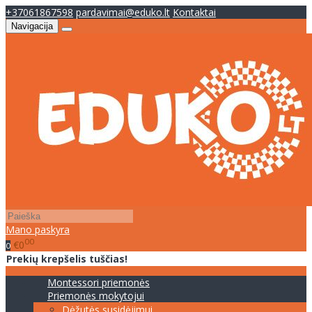
+37061867598
pardavimai@eduko.lt
Kontaktai
Navigacija
Mano paskyra
00
€0
0
Prekių krepšelis tuščias!
Montessori priemonės
Priemonės mokytojui
Dėžutės susidėjimui