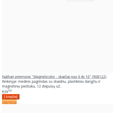
Nathan priemonė "Magneticolor - skaičiai nuo 0 iki 10" (908122)
Rinkinyje: medinis pagrindas su skaidriu, plastikiniu dangčiu ir
magnetiniu pieštuku, 12 dvipusių už..
50
€39
Naujiena