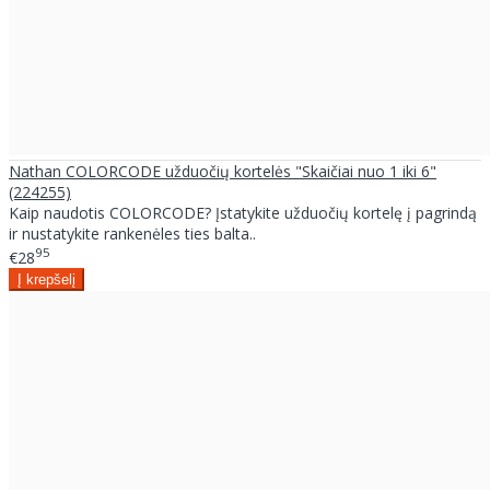
Nathan COLORCODE užduočių kortelės "Skaičiai nuo 1 iki 6"
(224255)
Kaip naudotis COLORCODE? Įstatykite užduočių kortelę į pagrindą
ir nustatykite rankenėles ties balta..
95
€28