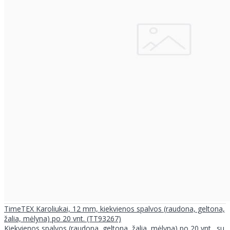
TimeTEX Karoliukai, 12 mm, kiekvienos spalvos (raudona, geltona,
žalia, mėlyna) po 20 vnt. (TT93267)
Kiekvienos spalvos (raudona, geltona, žalia, mėlyna) po 20 vnt., su