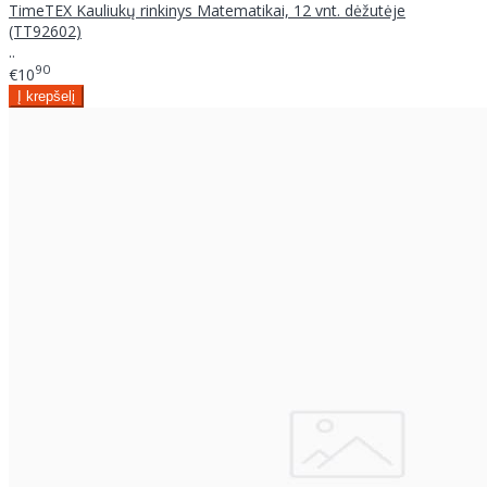
TimeTEX Kauliukų rinkinys Matematikai, 12 vnt. dėžutėje
(TT92602)
..
90
€10