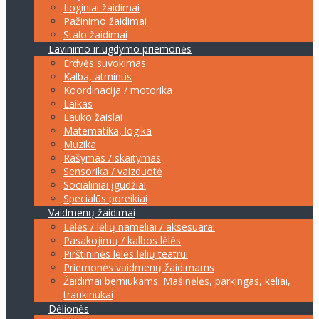
Loginiai žaidimai
Pažinimo žaidimai
Stalo žaidimai
Lavinimo ir ugdymo priemonės
Erdvės suvokimas
Kalba, atmintis
Koordinacija / motorika
Laikas
Lauko žaislai
Matematika, logika
Muzika
Rašymas / skaitymas
Sensorika / vaizduotė
Socialiniai įgūdžiai
Specialūs poreikiai
Vaidmenų žaidimai
Lėlės / lėlių nameliai / aksesuarai
Pasakojimų / kalbos lėlės
Pirštininės lėlės lėlių teatrui
Priemonės vaidmenų žaidimams
Žaidimai berniukams. Mašinėlės, parkingas, keliai,
traukinukai
Dėlionės