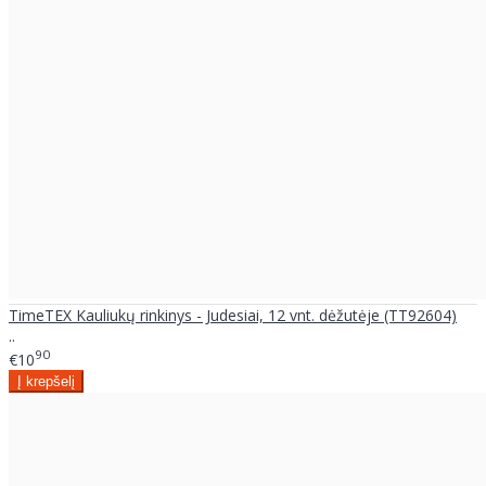
TimeTEX Kauliukų rinkinys - Judesiai, 12 vnt. dėžutėje (TT92604)
..
90
€10