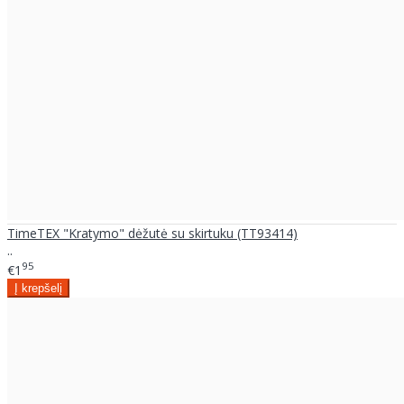
TimeTEX "Kratymo" dėžutė su skirtuku (TT93414)
..
95
€1