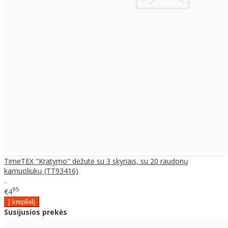
TimeTEX "Kratymo" dėžutė su 3 skyriais, su 20 raudonų
kamuoliukų (TT93416)
..
95
€4
Susijusios prekės