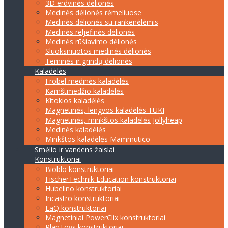
3D erdvinės dėlionės
Medinės dėlionės rėmeliuose
Medinės dėlionės su rankenėlėmis
Medinės reljefinės dėlionės
Medinės rūšiavimo dėlionės
Sluoksniuotos medinės dėlionės
Teminės ir grindų dėlionės
Kaladėlės
Frobel medinės kaladėlės
Kamštmedžio kaladėlės
Kitokios kaladėlės
Magnetinės, lengvos kaladėlės TUKI
Magnetinės, minkštos kaladėlės Jollyheap
Medinės kaladėlės
Minkštos kaladėlės Mammutico
Smėlio ir vandens žaislai
Konstruktoriai
Bioblo konstruktoriai
FischerTechnik Education konstruktoriai
Hubelino konstruktoriai
Incastro konstruktoriai
LaQ konstruktoriai
Magnetiniai PowerClix konstruktoriai
PlanToys konstruktoriai