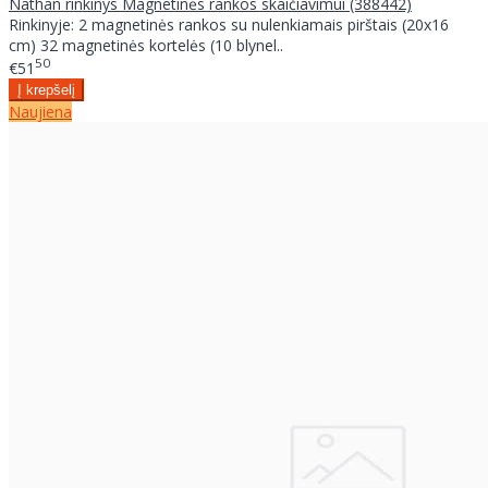
Nathan rinkinys Magnetinės rankos skaičiavimui (388442)
Rinkinyje: 2 magnetinės rankos su nulenkiamais pirštais (20x16
cm) 32 magnetinės kortelės (10 blynel..
50
€51
Naujiena