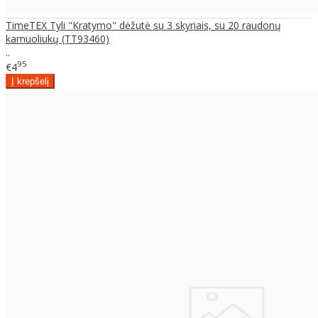
TimeTEX Tyli "Kratymo" dėžutė su 3 skyriais, su 20 raudonų
kamuoliukų (TT93460)
..
95
€4