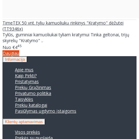
TimeTEX 50 vnt. tylių kamuoliukų rinkinys "Kratymo" dėžutei
(TT9346x)
Tylūs, guminiai kamuoliukai tyliam kratymui Tinka geltonai, trijų
skyrelių "Kratymo" ..
45
Nuo
€4
Daugiau
Informacija
Apie mus
Kaip Pirkti?
Pristatymas
Prekių Grąžinimas
Privatumo politika
Taisyklės
Prekių katalogai
Pasiūlymas ugdymo įstaigoms
Klientų aptarnavimas
Visos prekės
Prekės su nuolaida