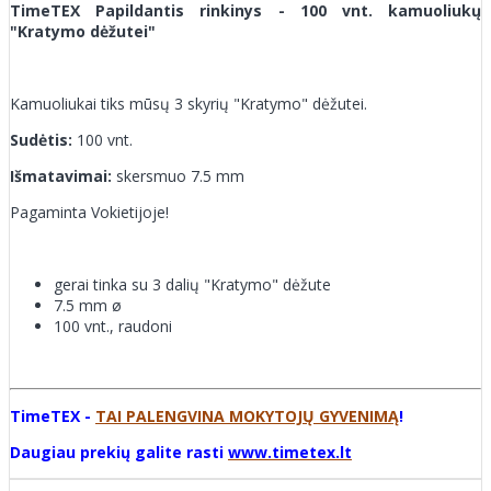
TimeTEX Papildantis rinkinys - 100 vnt. kamuoliukų
"Kratymo dėžutei"
Kamuoliukai tiks mūsų 3 skyrių "Kratymo" dėžutei.
Sudėtis:
100 vnt.
Išmatavimai:
skersmuo 7.5 mm
Pagaminta Vokietijoje!
gerai tinka su 3 dalių "Kratymo" dėžute
7.5 mm ø
100 vnt., raudoni
TimeTEX -
TAI PALENGVINA MOKYTOJŲ GYVENIMĄ
!
Daugiau prekių galite rasti
www.timetex.lt