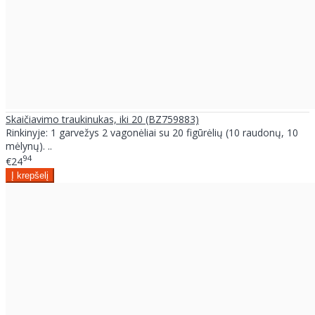
Skaičiavimo traukinukas, iki 20 (BZ759883)
Rinkinyje: 1 garvežys 2 vagonėliai su 20 figūrėlių (10 raudonų, 10
mėlynų). ..
94
€24