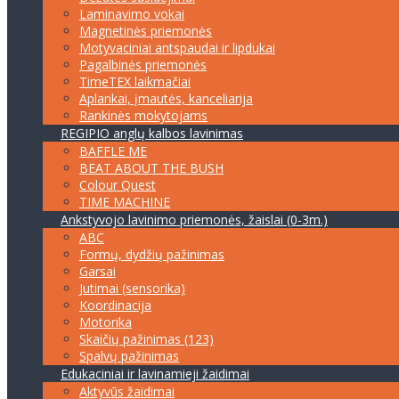
Laminavimo vokai
Magnetinės priemonės
Motyvaciniai antspaudai ir lipdukai
Pagalbinės priemonės
TimeTEX laikmačiai
Aplankai, įmautės, kanceliarija
Rankinės mokytojams
REGIPIO anglų kalbos lavinimas
BAFFLE ME
BEAT ABOUT THE BUSH
Colour Quest
TIME MACHINE
Ankstyvojo lavinimo priemonės, žaislai (0-3m.)
ABC
Formų, dydžių pažinimas
Garsai
Jutimai (sensorika)
Koordinacija
Motorika
Skaičių pažinimas (123)
Spalvų pažinimas
Edukaciniai ir lavinamieji žaidimai
Aktyvūs žaidimai