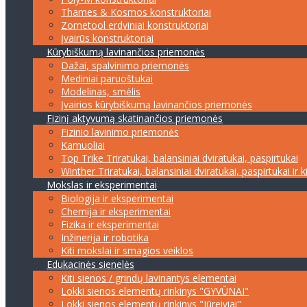
Thames & Kosmos konstruktoriai
Zometool erdviniai konstruktoriai
Įvairūs konstruktoriai
Kūrybiškumą lavinančios priemonės
Dažai, spalvinimo priemonės
Mediniai paruoštukai
Modelinas, smėlis
Įvairios kūrybiškumą lavinančios priemonės
Fizinį aktyvumą skatinančios priemonės
Fizinio lavinimo priemonės
Kamuoliai
Top Trike Triratukai, balansiniai dviratukai, paspirtukai
Winther Triratukai, balansiniai dviratukai, paspirtukai ir k
Mokslas ir eksperimentai
Biologija ir eksperimentai
Chemija ir eksperimentai
Fizika ir eksperimentai
Inžinerija ir robotika
Kiti mokslai ir smagios veiklos
Edukacinės sienelės
Kiti sienos / grindų lavinantys elementai
Lokki sienos elementų rinkinys "GYVŪNAI"
Lokki sienos elementų rinkinys "Jūreiviai"