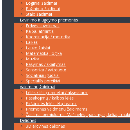
Loginiai žaidimai
Pažinimo žaidimai
Stalo žaidimai
Lavinimo ir ugdymo priemonės
Erdvės suvokimas
Kalba, atmintis
Koordinacija / motorika
Laikas
Lauko žaislai
Matematika, logika
Muzika
Rašymas / skaitymas
Sensorika / vaizduotė
Socialiniai įgūdžiai
Specialūs poreikiai
Vaidmenų žaidimai
Lėlės / lėlių nameliai / aksesuarai
Pasakojimų / kalbos lėlės
Pirštininės lėlės lėlių teatrui
Priemonės vaidmenų žaidimams
Žaidimai berniukams. Mašinėlės, parkingas, keliai, trauk
Dėlionės
3D erdvinės dėlionės