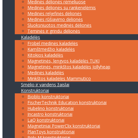
Medinės dėlionės rėmeliuose
Medinės dėlionės su rankenėlėmis
Medinės reljefinės dėlionės
Medinės rūšiavimo dėlionės
Sluoksniuotos medinės dėlionės
Teminės ir grindų dėlionės
Kaladėlės
Frobel medinės kaladėlės
Kamštmedžio kaladėlės
Kitokios kaladėlės
Magnetinės, lengvos kaladėlės TUKI
Magnetinės, minkštos kaladėlės Jollyheap
Medinės kaladėlės
Minkštos kaladėlės Mammutico
Smėlio ir vandens žaislai
Konstruktoriai
Bioblo konstruktoriai
FischerTechnik Education konstruktoriai
Hubelino konstruktoriai
Incastro konstruktoriai
LaQ konstruktoriai
Magnetiniai PowerClix konstruktoriai
PlanToys konstruktoriai
Poly-M konstruktoriai