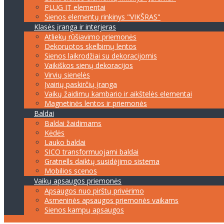
PLUG IT elementai
Sienos elementų rinkinys "VIKŠRAS"
Klasės įranga ir interjeras
Atliekų rūšiavimo priemonės
Dekoruotos skelbimų lentos
Sienos laikrodžiai su dekoracijomis
Vaikiškos sienų dekoracijos
Virvių sienelės
Įvairių paskirčių įranga
Vaikų žaidimų kambario ir aikštelės elementai
Magnetinės lentos ir priemonės
Baldai
Baldai žaidimams
Kėdės
Lauko baldai
SICO transformuojami baldai
Gratnells daiktų susidėjimo sistema
Mobilios scenos
Vaikų apsaugos priemonės
Apsaugos nuo pirštų privėrimo
Asmeninės apsaugos priemonės vaikams
Sienos kampų apsaugos