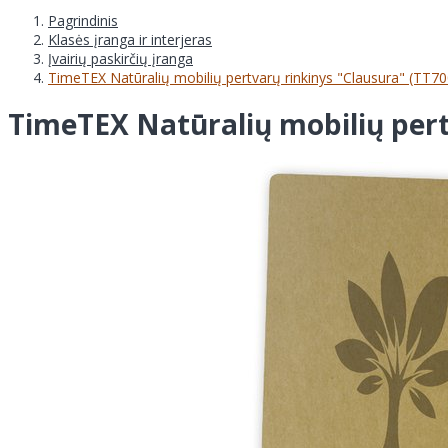
Pagrindinis
Klasės įranga ir interjeras
Įvairių paskirčių įranga
TimeTEX Natūralių mobilių pertvarų rinkinys "Clausura" (TT7
TimeTEX Natūralių mobilių pert