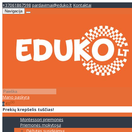
+37061867598
pardavimai@eduko.lt
Kontaktai
Navigacija
Mano paskyra
00
€0
0
Prekių krepšelis tuščias!
Montessori priemonės
Priemonės mokytojui
Dėžutės susidėjimui