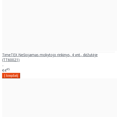
TimeTEX Nešiojamas mokytojo rinkinys, 4 vnt., dėžutėje
(TT60021)
..
45
€4