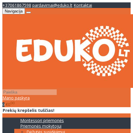
+37061867598
pardavimai@eduko.lt
Kontaktai
Navigacija
Mano paskyra
00
€0
0
Prekių krepšelis tuščias!
Montessori priemonės
Priemonės mokytojui
Dėžutės susidėjimui