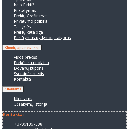
Kaip Pirkti?
Pristatymas
Prekių Grąžinimas
Privatumo politika
Taisyklės
Prekių katalogai
Pasiūlymas ugdymo įstaigoms
Klientų aptarnavimas
Visos prekės
Prekės su nuolaida
Dovanų kuponai
Svetainės medis
Kontaktai
Klientams
Klientams
Užsakymų istorija
Kontaktai
+37061867598