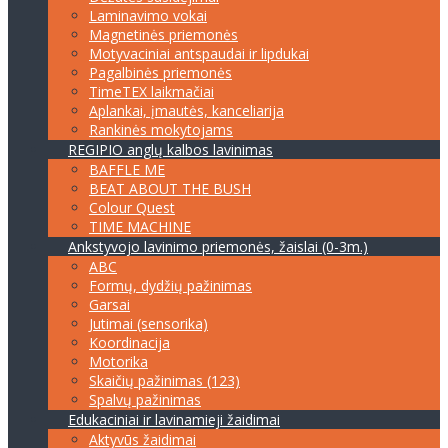
Laminavimo vokai
Magnetinės priemonės
Motyvaciniai antspaudai ir lipdukai
Pagalbinės priemonės
TimeTEX laikmačiai
Aplankai, įmautės, kanceliarija
Rankinės mokytojams
REGIPIO anglų kalbos lavinimas
BAFFLE ME
BEAT ABOUT THE BUSH
Colour Quest
TIME MACHINE
Ankstyvojo lavinimo priemonės, žaislai (0-3m.)
ABC
Formų, dydžių pažinimas
Garsai
Jutimai (sensorika)
Koordinacija
Motorika
Skaičių pažinimas (123)
Spalvų pažinimas
Edukaciniai ir lavinamieji žaidimai
Aktyvūs žaidimai