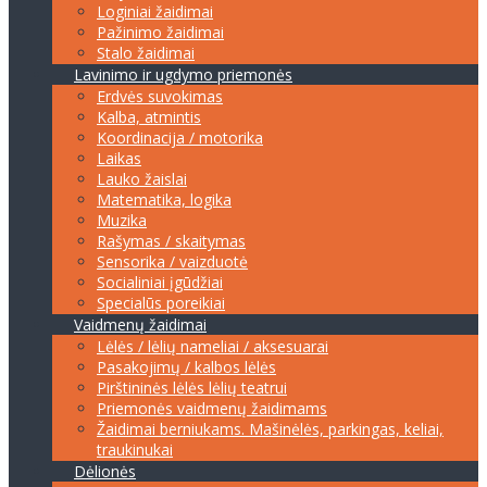
Loginiai žaidimai
Pažinimo žaidimai
Stalo žaidimai
Lavinimo ir ugdymo priemonės
Erdvės suvokimas
Kalba, atmintis
Koordinacija / motorika
Laikas
Lauko žaislai
Matematika, logika
Muzika
Rašymas / skaitymas
Sensorika / vaizduotė
Socialiniai įgūdžiai
Specialūs poreikiai
Vaidmenų žaidimai
Lėlės / lėlių nameliai / aksesuarai
Pasakojimų / kalbos lėlės
Pirštininės lėlės lėlių teatrui
Priemonės vaidmenų žaidimams
Žaidimai berniukams. Mašinėlės, parkingas, keliai,
traukinukai
Dėlionės