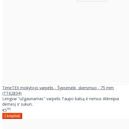
TimeTEX mokytojo varpelis - Šypsenėlė, skersmuo - 75 mm
(TT62834)
Lengvai "užgaunamas" varpelis Taupo balsą ir nervus Atkreipia
dėmesį ir sukuri..
95
€5