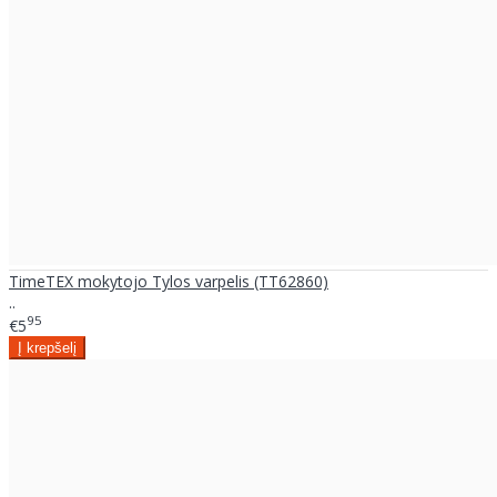
TimeTEX mokytojo Tylos varpelis (TT62860)
..
95
€5