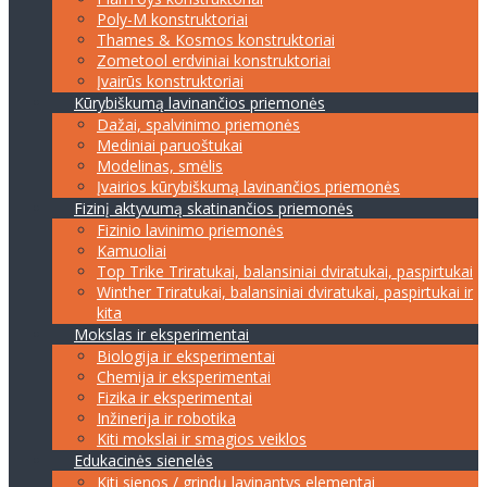
Poly-M konstruktoriai
Thames & Kosmos konstruktoriai
Zometool erdviniai konstruktoriai
Įvairūs konstruktoriai
Kūrybiškumą lavinančios priemonės
Dažai, spalvinimo priemonės
Mediniai paruoštukai
Modelinas, smėlis
Įvairios kūrybiškumą lavinančios priemonės
Fizinį aktyvumą skatinančios priemonės
Fizinio lavinimo priemonės
Kamuoliai
Top Trike Triratukai, balansiniai dviratukai, paspirtukai
Winther Triratukai, balansiniai dviratukai, paspirtukai ir
kita
Mokslas ir eksperimentai
Biologija ir eksperimentai
Chemija ir eksperimentai
Fizika ir eksperimentai
Inžinerija ir robotika
Kiti mokslai ir smagios veiklos
Edukacinės sienelės
Kiti sienos / grindų lavinantys elementai