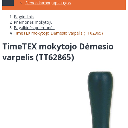
Sienos kampų apsaugos
Pagrindinis
Priemonės mokytojui
Pagalbinės priemonės
TimeTEX mokytojo Dėmesio varpelis (TT62865)
TimeTEX mokytojo Dėmesio
varpelis (TT62865)