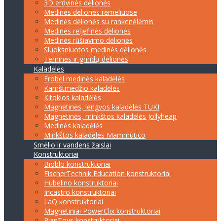
3D erdvinės dėlionės
Medinės dėlionės rėmeliuose
Medinės dėlionės su rankenėlėmis
Medinės reljefinės dėlionės
Medinės rūšiavimo dėlionės
Sluoksniuotos medinės dėlionės
Teminės ir grindų dėlionės
Kaladėlės
Frobel medinės kaladėlės
Kamštmedžio kaladėlės
Kitokios kaladėlės
Magnetinės, lengvos kaladėlės TUKI
Magnetinės, minkštos kaladėlės Jollyheap
Medinės kaladėlės
Minkštos kaladėlės Mammutico
Smėlio ir vandens žaislai
Konstruktoriai
Bioblo konstruktoriai
FischerTechnik Education konstruktoriai
Hubelino konstruktoriai
Incastro konstruktoriai
LaQ konstruktoriai
Magnetiniai PowerClix konstruktoriai
PlanToys konstruktoriai