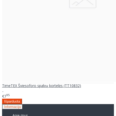
TimeTEX Šviesoforo spalvų kortelės (TT10832)
..
95
€7
Informacija
Apie mus