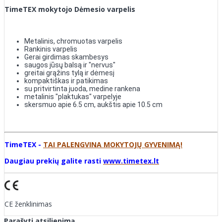
TimeTEX mokytojo Dėmesio varpelis​
Metalinis, chromuotas varpelis
Rankinis varpelis
Gerai girdimas skambesys
saugos jūsų balsą ir "nervus"
greitai grąžins tylą ir dėmesį
kompaktiškas ir patikimas
su pritvirtinta juoda, medine rankena
metalinis "plaktukas" varpelyje
skersmuo apie 6.5 cm, aukštis apie 10.5 cm
TimeTEX -
TAI PALENGVINA MOKYTOJŲ GYVENIMĄ!
Daugiau prekių galite rasti
www.timetex.lt
CE ženklinimas
Parašyti atsiliepimą