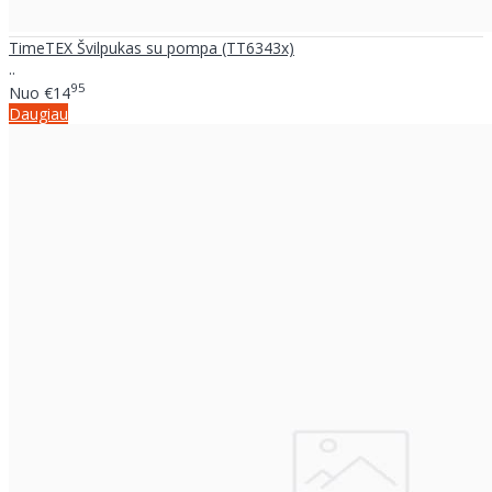
TimeTEX Švilpukas su pompa (TT6343x)
..
95
Nuo
€14
Daugiau