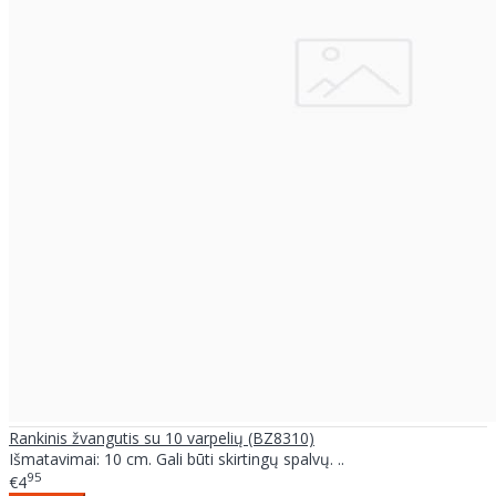
Rankinis žvangutis su 10 varpelių (BZ8310)
Išmatavimai: 10 cm. Gali būti skirtingų spalvų. ..
95
€4