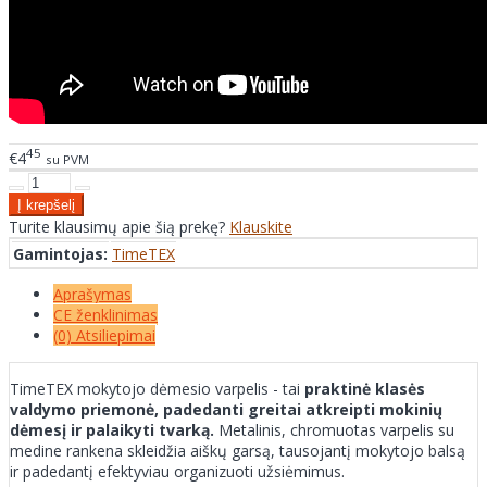
45
€4
su PVM
Turite klausimų apie šią prekę?
Klauskite
Gamintojas:
TimeTEX
Aprašymas
CE ženklinimas
(0) Atsiliepimai
TimeTEX mokytojo dėmesio varpelis - tai
praktinė klasės
valdymo priemonė, padedanti greitai atkreipti mokinių
dėmesį ir palaikyti tvarką.
Metalinis, chromuotas varpelis su
medine rankena skleidžia aiškų garsą, tausojantį mokytojo balsą
ir padedantį efektyviau organizuoti užsiėmimus.