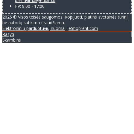
pardavimai@eduko.lt
I-V: 8:00 - 17:00
2026 © Visos teisės saugomos. Kopijuoti, platinti svetainės turinį
be autorių sutikimo draudžiama.
Elektroninių parduotuvių nuoma
-
eShoprent.com
Rašyti
Skambinti