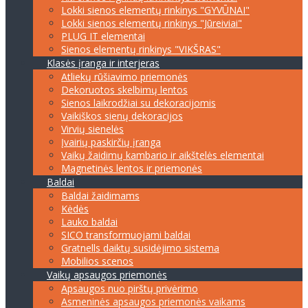
Lokki sienos elementų rinkinys "GYVŪNAI"
Lokki sienos elementų rinkinys "Jūreiviai"
PLUG IT elementai
Sienos elementų rinkinys "VIKŠRAS"
Klasės įranga ir interjeras
Atliekų rūšiavimo priemonės
Dekoruotos skelbimų lentos
Sienos laikrodžiai su dekoracijomis
Vaikiškos sienų dekoracijos
Virvių sienelės
Įvairių paskirčių įranga
Vaikų žaidimų kambario ir aikštelės elementai
Magnetinės lentos ir priemonės
Baldai
Baldai žaidimams
Kėdės
Lauko baldai
SICO transformuojami baldai
Gratnells daiktų susidėjimo sistema
Mobilios scenos
Vaikų apsaugos priemonės
Apsaugos nuo pirštų privėrimo
Asmeninės apsaugos priemonės vaikams