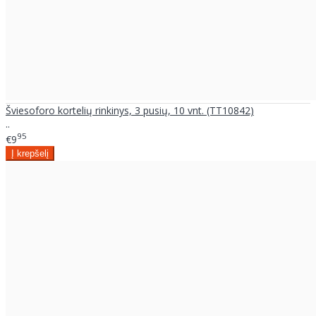
Šviesoforo kortelių rinkinys, 3 pusių, 10 vnt. (TT10842)
..
95
€9