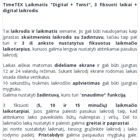
TimeTEX Laikmatis "Digital + Twist", 3 fiksuoti laikai +
digital laikrodis
Tai
laikrodis ir laikmatis
viename. Jis gali būti naudojamas kaip
įprastas
skaitmeninis laikrodis su žadintuvu
, tačiau taip pat
turi ir
3 iš anksto nustatytus fiksuotus laikmačio
laikotarpius
, kuriuos galima lengvai nustatyti atitinkamai pasukus
laikrodį.
Laikas aiškiai matomas
dideliame ekrane
ir gali būti įjungtas
12 ar 24 valandų režimas. Sukant laikrodį ekrane rodomas laikas
visada išlieka vertikalus.
10 sekundžių trukmės laikrodžio
apšvietimas
gali būti įjungtas
mygtuku.
Galima nustatyti
žadintuvą
, kuris turi "
snaudimo" funkciją
.
3 fiksuoti (
5, 10 ir 15 minučių) laikmačio
laikotarpiai.
Juos
galima paleisti pasukus laikrodį taip, kad
atitinkamo laiko paveikslėlis būtų nukreiptas į viršų. Dėl to
laikmačio laiką nustatyti ir paleisti galima
greitai ir paprastai
.
Jei norite sustabdyti laikmatį, tiesiog grąžinkite laikrodį į laiko
rodymo padėtį.
Pristabdyti
galima paspaudus mygtuką gale.