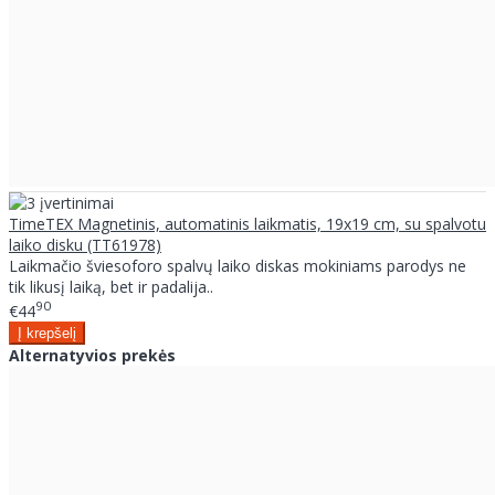
TimeTEX Magnetinis, automatinis laikmatis, 19x19 cm, su spalvotu
laiko disku (TT61978)
Laikmačio šviesoforo spalvų laiko diskas mokiniams parodys ne
tik likusį laiką, bet ir padalija..
90
€44
Alternatyvios prekės