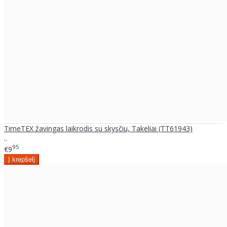
TimeTEX žavingas laikrodis su skysčiu, Takeliai (TT61943)
..
95
€9