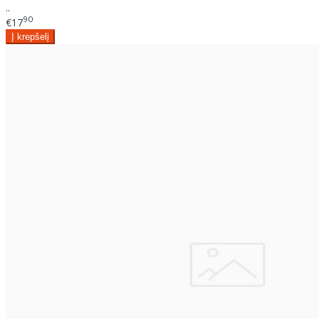
..
90
€17