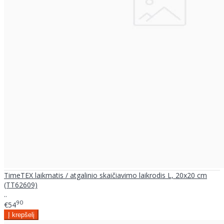
TimeTEX laikmatis / atgalinio skaičiavimo laikrodis L, 20x20 cm
(TT62609)
..
90
€54