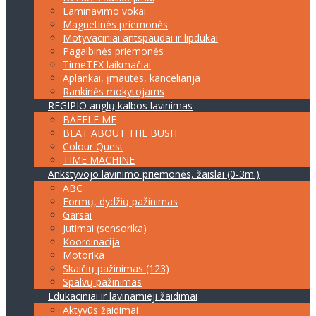
Laminavimo vokai
Magnetinės priemonės
Motyvaciniai antspaudai ir lipdukai
Pagalbinės priemonės
TimeTEX laikmačiai
Aplankai, įmautės, kanceliarija
Rankinės mokytojams
REGIPIO anglų kalbos lavinimas
BAFFLE ME
BEAT ABOUT THE BUSH
Colour Quest
TIME MACHINE
Ankstyvojo lavinimo priemonės, žaislai (0-3m.)
ABC
Formų, dydžių pažinimas
Garsai
Jutimai (sensorika)
Koordinacija
Motorika
Skaičių pažinimas (123)
Spalvų pažinimas
Edukaciniai ir lavinamieji žaidimai
Aktyvūs žaidimai