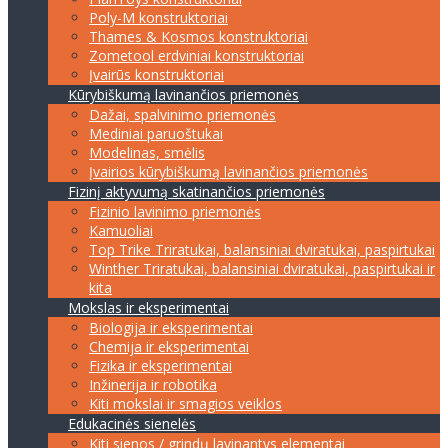
Poly-M konstruktoriai
Thames & Kosmos konstruktoriai
Zometool erdviniai konstruktoriai
Įvairūs konstruktoriai
Kūrybiškumą lavinančios priemonės
Dažai, spalvinimo priemonės
Mediniai paruoštukai
Modelinas, smėlis
Įvairios kūrybiškumą lavinančios priemonės
Fizinį aktyvumą skatinančios priemonės
Fizinio lavinimo priemonės
Kamuoliai
Top Trike Triratukai, balansiniai dviratukai, paspirtukai
Winther Triratukai, balansiniai dviratukai, paspirtukai ir
kita
Mokslas ir eksperimentai
Biologija ir eksperimentai
Chemija ir eksperimentai
Fizika ir eksperimentai
Inžinerija ir robotika
Kiti mokslai ir smagios veiklos
Edukacinės sienelės
Kiti sienos / grindų lavinantys elementai