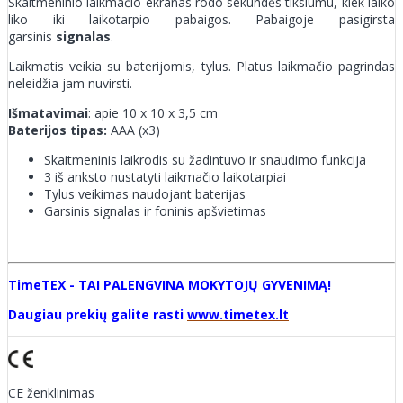
Skaitmeninio laikmačio ekranas rodo sekundės tikslumu, kiek laiko
liko iki laikotarpio pabaigos. Pabaigoje pasigirsta
garsinis
signalas
.
Laikmatis veikia su baterijomis, tylus. Platus laikmačio pagrindas
neleidžia jam nuvirsti.
Išmatavimai
: apie 10 x 10 x 3,5 cm
Baterijos tipas:
AAA (x3)
Skaitmeninis laikrodis su žadintuvo ir snaudimo funkcija
3 iš anksto nustatyti laikmačio laikotarpiai
Tylus veikimas naudojant baterijas
Garsinis signalas ir foninis apšvietimas
TimeTEX - TAI PALENGVINA MOKYTOJŲ GYVENIMĄ!
Daugiau prekių galite rasti
www.timetex.lt
CE ženklinimas