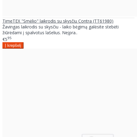
TimeTEX "Smėlio" laikrodis su skysčiu Contra (TT61980)
Žavingas laikrodis su skysčiu - laiko bėgimą galėsite stebėti
žiūrėdami į spalvotus lašelius. Neįpra..
95
€5