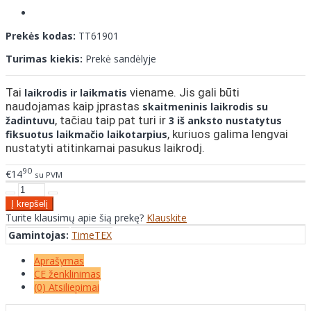
Prekės kodas:
TT61901
Turimas kiekis:
Prekė sandėlyje
Tai
viename. Jis gali būti
laikrodis ir laikmatis
naudojamas kaip įprastas
skaitmeninis laikrodis su
, tačiau taip pat turi ir
žadintuvu
3 iš anksto nustatytus
, kuriuos galima lengvai
fiksuotus laikmačio laikotarpius
nustatyti atitinkamai pasukus laikrodį.
90
€14
su PVM
Turite klausimų apie šią prekę?
Klauskite
Gamintojas:
TimeTEX
Aprašymas
CE ženklinimas
(0) Atsiliepimai