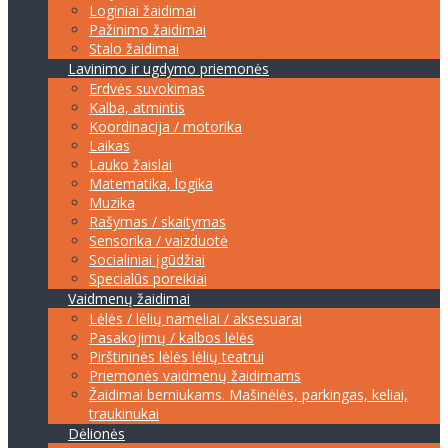
Loginiai žaidimai
Pažinimo žaidimai
Stalo žaidimai
Lavinimo ir ugdymo priemonės
Erdvės suvokimas
Kalba, atmintis
Koordinacija / motorika
Laikas
Lauko žaislai
Matematika, logika
Muzika
Rašymas / skaitymas
Sensorika / vaizduotė
Socialiniai įgūdžiai
Specialūs poreikiai
Vaidmenų žaidimai
Lėlės / lėlių nameliai / aksesuarai
Pasakojimų / kalbos lėlės
Pirštininės lėlės lėlių teatrui
Priemonės vaidmenų žaidimams
Žaidimai berniukams. Mašinėlės, parkingas, keliai,
traukinukai
Dėlionės