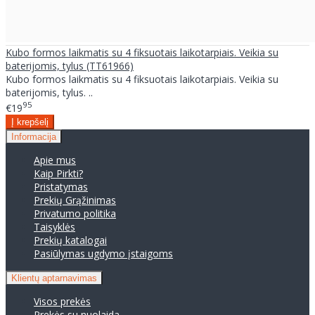
Kubo formos laikmatis su 4 fiksuotais laikotarpiais. Veikia su
baterijomis, tylus (TT61966)
Kubo formos laikmatis su 4 fiksuotais laikotarpiais. Veikia su
baterijomis, tylus. ..
95
€19
Informacija
Apie mus
Kaip Pirkti?
Pristatymas
Prekių Grąžinimas
Privatumo politika
Taisyklės
Prekių katalogai
Pasiūlymas ugdymo įstaigoms
Klientų aptarnavimas
Visos prekės
Prekės su nuolaida