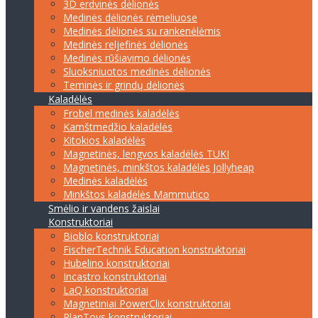
3D erdvinės dėlionės
Medinės dėlionės rėmeliuose
Medinės dėlionės su rankenėlėmis
Medinės reljefinės dėlionės
Medinės rūšiavimo dėlionės
Sluoksniuotos medinės dėlionės
Teminės ir grindų dėlionės
Kaladėlės
Frobel medinės kaladėlės
Kamštmedžio kaladėlės
Kitokios kaladėlės
Magnetinės, lengvos kaladėlės TUKI
Magnetinės, minkštos kaladėlės Jollyheap
Medinės kaladėlės
Minkštos kaladėlės Mammutico
Smėlio ir vandens žaislai
Konstruktoriai
Bioblo konstruktoriai
FischerTechnik Education konstruktoriai
Hubelino konstruktoriai
Incastro konstruktoriai
LaQ konstruktoriai
Magnetiniai PowerClix konstruktoriai
PlanToys konstruktoriai