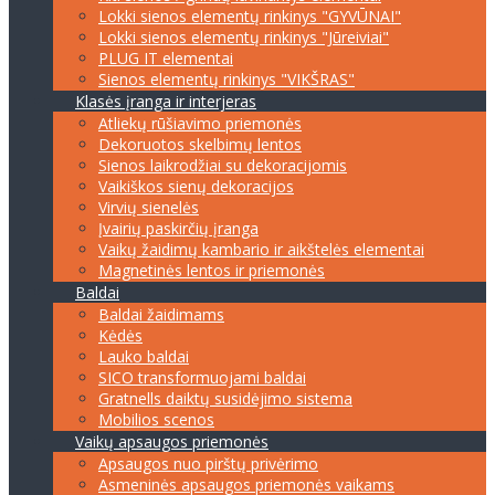
Lokki sienos elementų rinkinys "GYVŪNAI"
Lokki sienos elementų rinkinys "Jūreiviai"
PLUG IT elementai
Sienos elementų rinkinys "VIKŠRAS"
Klasės įranga ir interjeras
Atliekų rūšiavimo priemonės
Dekoruotos skelbimų lentos
Sienos laikrodžiai su dekoracijomis
Vaikiškos sienų dekoracijos
Virvių sienelės
Įvairių paskirčių įranga
Vaikų žaidimų kambario ir aikštelės elementai
Magnetinės lentos ir priemonės
Baldai
Baldai žaidimams
Kėdės
Lauko baldai
SICO transformuojami baldai
Gratnells daiktų susidėjimo sistema
Mobilios scenos
Vaikų apsaugos priemonės
Apsaugos nuo pirštų privėrimo
Asmeninės apsaugos priemonės vaikams