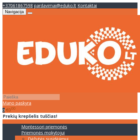
+37061867598
pardavimai@eduko.lt
Kontaktai
Navigacija
Mano paskyra
00
€0
0
Prekių krepšelis tuščias!
Montessori priemonės
Priemonės mokytojui
Dėžutės susidėjimui