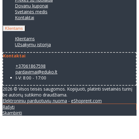
Dovanų kuponai
Svetainės medis
Kontaktai
Klientams
Klientams
Užsakymų istorija
Kontaktai
+37061867598
pardavimai@eduko.lt
I-V: 8:00 - 17:00
2026 © Visos teisės saugomos. Kopijuoti, platinti svetainės turinį
be autorių sutikimo draudžiama.
Elektroninių parduotuvių nuoma
-
eShoprent.com
Rašyti
Skambinti