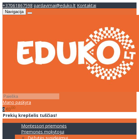
+37061867598
pardavimai@eduko.lt
Kontaktai
Navigacija
Mano paskyra
00
€0
0
Prekių krepšelis tuščias!
Montessori priemonės
Priemonės mokytojui
Dėžutės susidėjimui