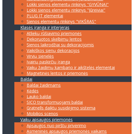
Lokki sienos elementų rinkinys "GYVŪNAI"
Lokki sienos elementų rinkinys "Jūreiviai"
PLUG IT elementai
Sienos elementų rinkinys "VIKŠRAS"
Klasės įranga ir interjeras
Atliekų rūšiavimo priemonės
Dekoruotos skelbimų lentos
Sienos laikrodžiai su dekoracijomis
Vaikiškos sienų dekoracijos
Virvių sienelės
Įvairių paskirčių įranga
Vaikų žaidimų kambario ir aikštelės elementai
Magnetinės lentos ir priemonės
Baldai
Baldai žaidimams
Kėdės
Lauko baldai
SICO transformuojami baldai
Gratnells daiktų susidėjimo sistema
Mobilios scenos
Vaikų apsaugos priemonės
Apsaugos nuo pirštų privėrimo
Asmeninės apsaugos priemonės vaikams