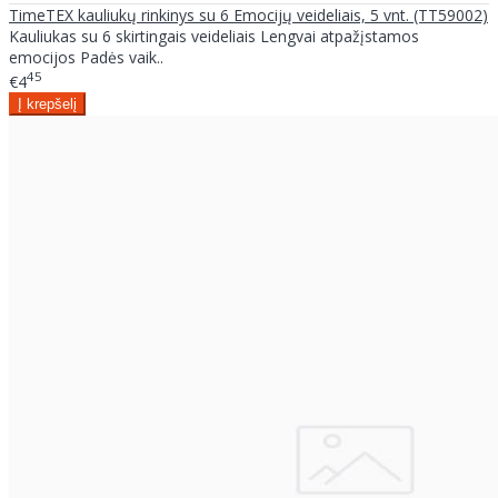
TimeTEX kauliukų rinkinys su 6 Emocijų veideliais, 5 vnt. (TT59002)
Kauliukas su 6 skirtingais veideliais Lengvai atpažįstamos
emocijos Padės vaik..
45
€4