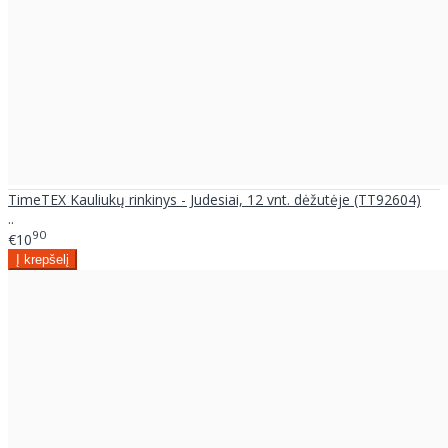
TimeTEX Kauliukų rinkinys - Judesiai, 12 vnt. dėžutėje (TT92604)
..
90
€10