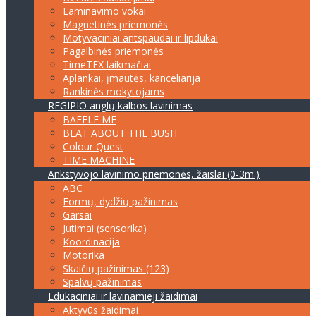
Laminavimo vokai
Magnetinės priemonės
Motyvaciniai antspaudai ir lipdukai
Pagalbinės priemonės
TimeTEX laikmačiai
Aplankai, įmautės, kanceliarija
Rankinės mokytojams
REGIPIO anglų kalbos lavinimas
BAFFLE ME
BEAT ABOUT THE BUSH
Colour Quest
TIME MACHINE
Ankstyvojo lavinimo priemonės, žaislai (0-3m.)
ABC
Formų, dydžių pažinimas
Garsai
Jutimai (sensorika)
Koordinacija
Motorika
Skaičių pažinimas (123)
Spalvų pažinimas
Edukaciniai ir lavinamieji žaidimai
Aktyvūs žaidimai