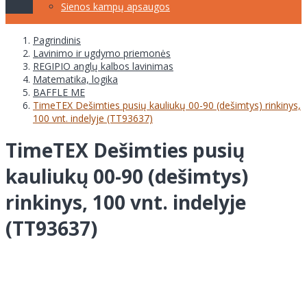
Sienos kampų apsaugos
Pagrindinis
Lavinimo ir ugdymo priemonės
REGIPIO anglų kalbos lavinimas
Matematika, logika
BAFFLE ME
TimeTEX Dešimties pusių kauliukų 00-90 (dešimtys) rinkinys,
100 vnt. indelyje (TT93637)
TimeTEX Dešimties pusių
kauliukų 00-90 (dešimtys)
rinkinys, 100 vnt. indelyje
(TT93637)