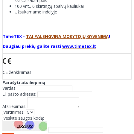
kraštais/kampais
100 vnt., 6 skirtingų spalvų kauliukai
Užsukamame indelyje
TimeTEX -
TAI PALENGVINA MOKYTOJŲ GYVENIMĄ
!
Daugiau prekių galite rasti
www.timetex.lt
CE ženklinimas
Parašyti atsiliepimą
Vardas:
El. pašto adresas:
Atsiliepimas:
Įvertinimas:
Įveskite saugos kodą: