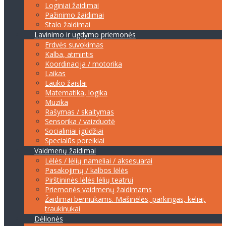
Loginiai žaidimai
Pažinimo žaidimai
Stalo žaidimai
Lavinimo ir ugdymo priemonės
Erdvės suvokimas
Kalba, atmintis
Koordinacija / motorika
Laikas
Lauko žaislai
Matematika, logika
Muzika
Rašymas / skaitymas
Sensorika / vaizduotė
Socialiniai įgūdžiai
Specialūs poreikiai
Vaidmenų žaidimai
Lėlės / lėlių nameliai / aksesuarai
Pasakojimų / kalbos lėlės
Pirštininės lėlės lėlių teatrui
Priemonės vaidmenų žaidimams
Žaidimai berniukams. Mašinėlės, parkingas, keliai,
traukinukai
Dėlionės