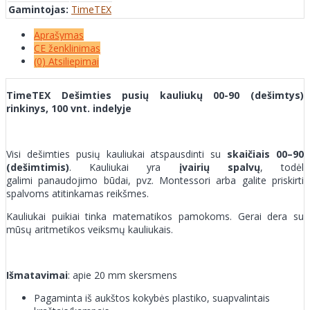
Gamintojas:
TimeTEX
Aprašymas
CE ženklinimas
(0) Atsiliepimai
TimeTEX Dešimties pusių kauliukų 00-90 (dešimtys)
rinkinys, 100 vnt. indelyje
Visi dešimties pusių kauliukai atspausdinti su
skaičiais 00–90
(dešimtimis)
. Kauliukai yra
įvairių spalvų
, todėl
galimi panaudojimo būdai, pvz. Montessori arba galite priskirti
spalvoms atitinkamas reikšmes.
Kauliukai puikiai tinka matematikos pamokoms. Gerai dera su
mūsų aritmetikos veiksmų kauliukais.
Išmatavimai
: apie 20 mm skersmens
Pagaminta iš aukštos kokybės plastiko, suapvalintais