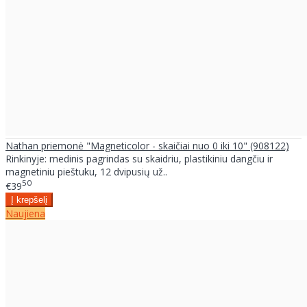
Nathan priemonė "Magneticolor - skaičiai nuo 0 iki 10" (908122)
Rinkinyje: medinis pagrindas su skaidriu, plastikiniu dangčiu ir
magnetiniu pieštuku, 12 dvipusių už..
50
€39
Naujiena