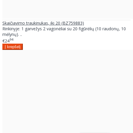
Skaičiavimo traukinukas, iki 20 (BZ759883)
Rinkinyje: 1 garvežys 2 vagonėliai su 20 figūrėlių (10 raudonų, 10
mėlynų). ..
94
€24