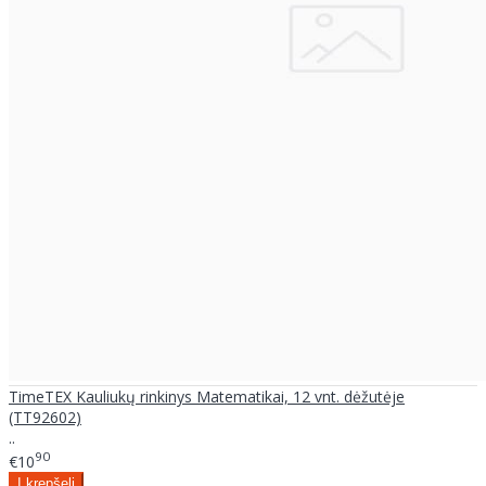
TimeTEX Kauliukų rinkinys Matematikai, 12 vnt. dėžutėje
(TT92602)
..
90
€10