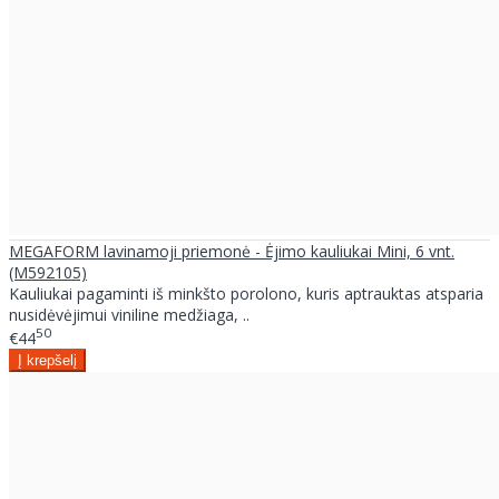
MEGAFORM lavinamoji priemonė - Ėjimo kauliukai Mini, 6 vnt.
(M592105)
Kauliukai pagaminti iš minkšto porolono, kuris aptrauktas atsparia
nusidėvėjimui viniline medžiaga, ..
50
€44