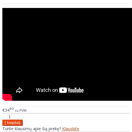
90
€34
su PVM
Turite klausimų apie šią prekę?
Klauskite