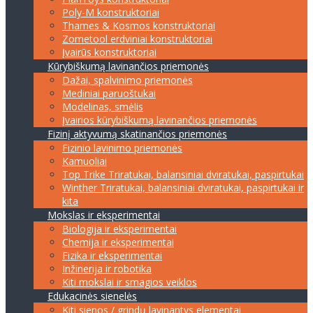
Poly-M konstruktoriai
Thames & Kosmos konstruktoriai
Zometool erdviniai konstruktoriai
Įvairūs konstruktoriai
Kūrybiškumą lavinančios priemonės
Dažai, spalvinimo priemonės
Mediniai paruoštukai
Modelinas, smėlis
Įvairios kūrybiškumą lavinančios priemonės
Fizinį aktyvumą skatinančios priemonės
Fizinio lavinimo priemonės
Kamuoliai
Top Trike Triratukai, balansiniai dviratukai, paspirtukai
Winther Triratukai, balansiniai dviratukai, paspirtukai ir
kita
Mokslas ir eksperimentai
Biologija ir eksperimentai
Chemija ir eksperimentai
Fizika ir eksperimentai
Inžinerija ir robotika
Kiti mokslai ir smagios veiklos
Edukacinės sienelės
Kiti sienos / grindų lavinantys elementai