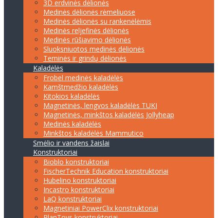
3D erdvinės dėlionės
Medinės dėlionės rėmeliuose
Medinės dėlionės su rankenėlėmis
Medinės reljefinės dėlionės
Medinės rūšiavimo dėlionės
Sluoksniuotos medinės dėlionės
Teminės ir grindų dėlionės
Kaladėlės
Frobel medinės kaladėlės
Kamštmedžio kaladėlės
Kitokios kaladėlės
Magnetinės, lengvos kaladėlės TUKI
Magnetinės, minkštos kaladėlės Jollyheap
Medinės kaladėlės
Minkštos kaladėlės Mammutico
Smėlio ir vandens žaislai
Konstruktoriai
Bioblo konstruktoriai
FischerTechnik Education konstruktoriai
Hubelino konstruktoriai
Incastro konstruktoriai
LaQ konstruktoriai
Magnetiniai PowerClix konstruktoriai
PlanToys konstruktoriai