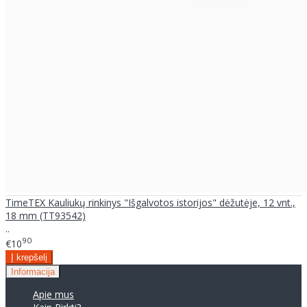
TimeTEX Kauliukų rinkinys "Išgalvotos istorijos" dėžutėje, 12 vnt.,
18 mm (TT93542)
..
90
€10
Informacija
Apie mus