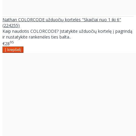
Nathan COLORCODE užduočių kortelės "Skaičiai nuo 1 iki 6"
(224255)
Kaip naudotis COLORCODE? Įstatykite užduočių kortelę į pagrindą
ir nustatykite rankenėles ties balta..
95
€28