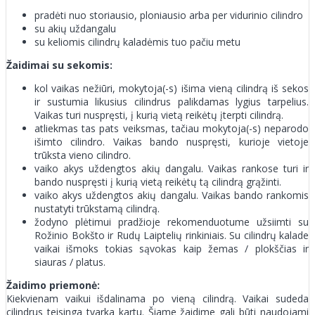
pradėti nuo storiausio, ploniausio arba per vidurinio cilindro
su akių uždangalu
su keliomis cilindrų kaladėmis tuo pačiu metu
Žaidimai su sekomis:
kol vaikas nežiūri, mokytoja(-s) išima vieną cilindrą iš sekos
ir sustumia likusius cilindrus palikdamas lygius tarpelius.
Vaikas turi nuspręsti, į kurią vietą reikėtų įterpti cilindrą.
atliekmas tas pats veiksmas, tačiau mokytoja(-s) neparodo
išimto cilindro. Vaikas bando nuspręsti, kurioje vietoje
trūksta vieno cilindro.
vaiko akys uždengtos akių dangalu. Vaikas rankose turi ir
bando nuspręsti į kurią vietą reikėtų tą cilindrą grąžinti.
vaiko akys uždengtos akių dangalu. Vaikas bando rankomis
nustatyti trūkstamą cilindrą.
žodyno plėtimui pradžioje rekomenduotume užsiimti su
Rožinio Bokšto ir Rudų Laiptelių rinkiniais. Su cilindrų kalade
vaikai išmoks tokias sąvokas kaip žemas / plokščias ir
siauras / platus.
Žaidimo priemonė:
Kiekvienam vaikui išdalinama po vieną cilindrą. Vaikai sudeda
cilindrus teisinga tvarka kartu. Šiame žaidime gali būti naudojami