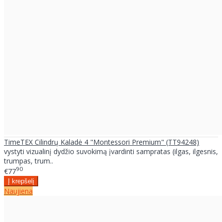
TimeTEX Cilindrų Kaladė 4 "Montessori Premium" (TT94248)
vystyti vizualinį dydžio suvokimą įvardinti sampratas (ilgas, ilgesnis,
trumpas, trum..
90
€77
Naujiena