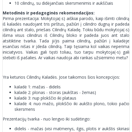
10 cilindrų, su didėjančiais skersmenimis ir aukščiais
Metodinės ir pedagoginės rekomendacijos:
Pirma prezentacija: Mokytoja(-s) aiškiai parodo, kaip išimti cilindrą
iš kaladės naudojant tris pirštus, pažiūri į cilindro dugną ir padeda
cilindrą ant stalo, priešais Cilindrų Kaladę. Tokiu būdu mokytoja(-s)
išima visus cilindrus iš Cilindrų bloko ir padeda juos ant stalo
atsitiktine tvarka. Tada ji/jis paima cilindrą, pažiūri į kaladėje
esančias nišas ir įdeda cilindrą. Taip tęsiama kol vaikas neperima
iniciatyvos. Vaikas gali tęsti toliau, tuo tarpu mokytoja(-s) gali
stebėti iš pašalies. Ar vaikas naudoja abi rankas užsiėmimo metu?
Yra keturios Cilindrų Kaladės. Jose taikomos šios koncepcijos:
kaladė 1: mažas - didelis
kaladė 2: plonas - storas (aukštas - žemas)
kaladė 3: nup plokščio iki plataus
kaladė 4: nuo mažo, plokščio iki aukšto plono, tokio pačio
skersmens
Prezentacijų tvarka - nuo lengvo iki sudėtingo:
didelis - mažas (visi matmenys, ilgis, plotis ir aukštis skiriasi