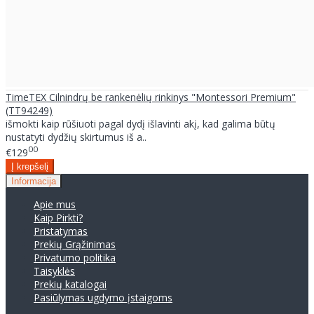
TimeTEX Cilnindrų be rankenėlių rinkinys "Montessori Premium"
(TT94249)
išmokti kaip rūšiuoti pagal dydį išlavinti akį, kad galima būtų
nustatyti dydžių skirtumus iš a..
00
€129
Informacija
Apie mus
Kaip Pirkti?
Pristatymas
Prekių Grąžinimas
Privatumo politika
Taisyklės
Prekių katalogai
Pasiūlymas ugdymo įstaigoms