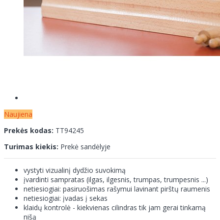
Naujiena
Prekės kodas:
TT94245
Turimas kiekis:
Prekė sandėlyje
vystyti vizualinį dydžio suvokimą
įvardinti sampratas (ilgas, ilgesnis, trumpas, trumpesnis ...)
netiesiogiai: pasiruošimas rašymui lavinant pirštų raumenis
netiesiogiai: įvadas į sekas
klaidų kontrolė - kiekvienas cilindras tik jam gerai tinkamą
nišą