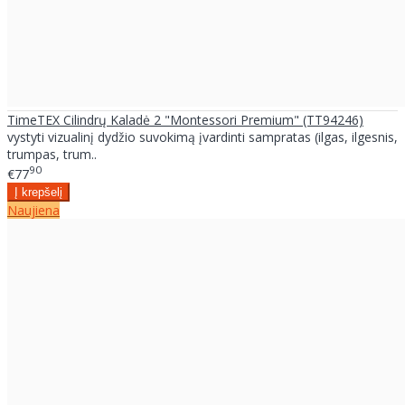
TimeTEX Cilindrų Kaladė 2 "Montessori Premium" (TT94246)
vystyti vizualinį dydžio suvokimą įvardinti sampratas (ilgas, ilgesnis,
trumpas, trum..
90
€77
Naujiena