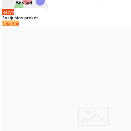
Rašyti
Susijusios prekės
Naujiena