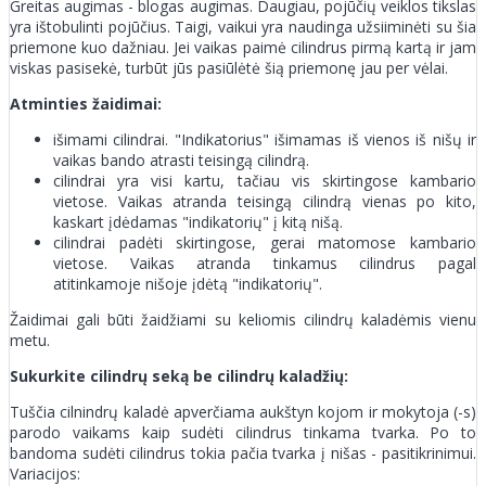
Greitas augimas - blogas augimas. Daugiau, pojūčių veiklos tikslas
yra ištobulinti pojūčius. Taigi, vaikui yra naudinga užsiiminėti su šia
priemone kuo dažniau. Jei vaikas paimė cilindrus pirmą kartą ir jam
viskas pasisekė, turbūt jūs pasiūlėtė šią priemonę jau per vėlai.
Atminties žaidimai:
išimami cilindrai. "Indikatorius" išimamas iš vienos iš nišų ir
vaikas bando atrasti teisingą cilindrą.
cilindrai yra visi kartu, tačiau vis skirtingose kambario
vietose. Vaikas atranda teisingą cilindrą vienas po kito,
kaskart įdėdamas "indikatorių" į kitą nišą.
cilindrai padėti skirtingose, gerai matomose kambario
vietose. Vaikas atranda tinkamus cilindrus pagal
atitinkamoje nišoje įdėtą "indikatorių".
Žaidimai gali būti žaidžiami su keliomis cilindrų kaladėmis vienu
metu.
Sukurkite cilindrų seką be cilindrų kaladžių:
Tuščia cilnindrų kaladė apverčiama aukštyn kojom ir mokytoja (-s)
parodo vaikams kaip sudėti cilindrus tinkama tvarka. Po to
bandoma sudėti cilindrus tokia pačia tvarka į nišas - pasitikrinimui.
Variacijos: