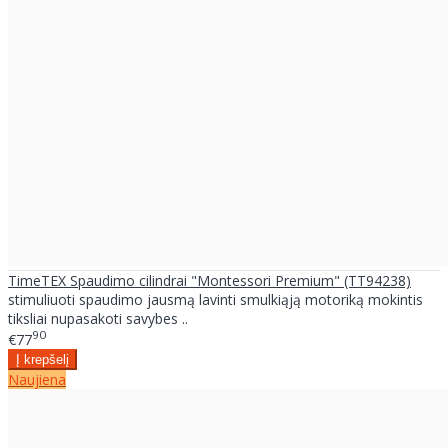
TimeTEX Spaudimo cilindrai "Montessori Premium" (TT94238)
stimuliuoti spaudimo jausmą lavinti smulkiąją motoriką mokintis
tiksliai nupasakoti savybes ..
90
€77
Naujiena