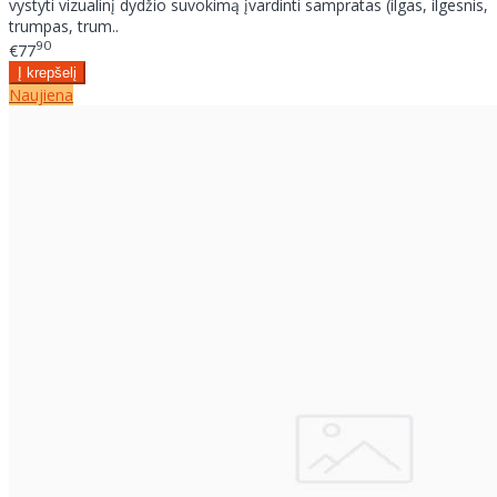
vystyti vizualinį dydžio suvokimą įvardinti sampratas (ilgas, ilgesnis,
trumpas, trum..
90
€77
Naujiena