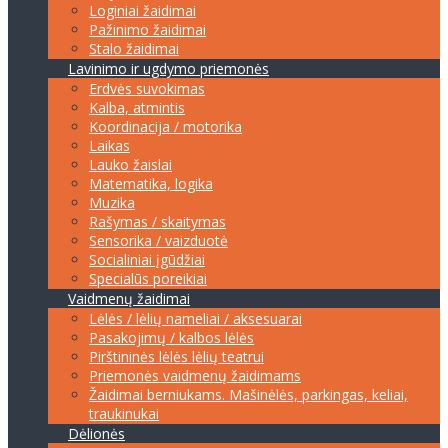
Loginiai žaidimai
Pažinimo žaidimai
Stalo žaidimai
Lavinimo ir ugdymo priemonės
Erdvės suvokimas
Kalba, atmintis
Koordinacija / motorika
Laikas
Lauko žaislai
Matematika, logika
Muzika
Rašymas / skaitymas
Sensorika / vaizduotė
Socialiniai įgūdžiai
Specialūs poreikiai
Vaidmenų žaidimai
Lėlės / lėlių nameliai / aksesuarai
Pasakojimų / kalbos lėlės
Pirštininės lėlės lėlių teatrui
Priemonės vaidmenų žaidimams
Žaidimai berniukams. Mašinėlės, parkingas, keliai,
traukinukai
Dėlionės