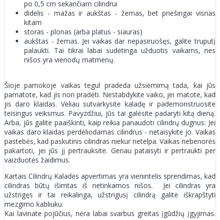
po 0,5 cm sekančiam cilindrui
didelis - mažas ir aukštas - žemas, bet priešingai visnas
kitam
storas - plonas (arba platus - siauras)
aukštas - žemas. Jei vaikas dar nepasiruošęs, galite truputį
palaukti. Tai tikrai labai sudėtinga užduotis vaikams, nes
nišos yra vienodų matmenų.
Šioje pamokoje vaikas tegul pradeda užsiėmimą tada, kai jūs
pamatote, kad jis nori pradėti. Nestabdykite vaiko, jei matote, kad
jis daro klaidas. Vėliau sutvarkysite kaladę ir pademonstruosite
teisingus veiksmus. Pavyzdžiui, jūs tai galėsite padaryti kitą dieną.
Arba, jūs galite paaiškinti, kaip reikia panaudoti cilindrų dugnus. Jei
vaikas daro klaidas perdėliodamas cilindrus - netaisykite jo. Vaikas
pastebės, kad paskutinis cilindras niekur netelpa. Vaikas nebenorės
pakartoti, jei jūs jį pertrauksite. Geriau pataisyti ir pertraukti per
vaizduotės žaidimus.
Kartais Cilindrų Kaladės apvertimas yra vienintelis sprendimas, kad
cilindras būtų išimtas iš netinkamos nišos. Jei cilindras yra
užstrigęs ir tai reikalinga, užstrigusį cilindrą galite iškrapštyti
mezgimo kabliuku.
Kai lavinate pojūčius, nėra labai svarbus greitas įgūdžių įgyjimas.