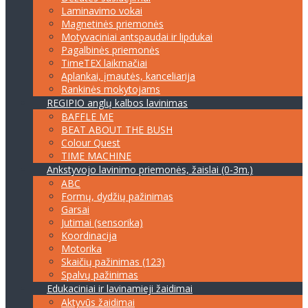
Laminavimo vokai
Magnetinės priemonės
Motyvaciniai antspaudai ir lipdukai
Pagalbinės priemonės
TimeTEX laikmačiai
Aplankai, įmautės, kanceliarija
Rankinės mokytojams
REGIPIO anglų kalbos lavinimas
BAFFLE ME
BEAT ABOUT THE BUSH
Colour Quest
TIME MACHINE
Ankstyvojo lavinimo priemonės, žaislai (0-3m.)
ABC
Formų, dydžių pažinimas
Garsai
Jutimai (sensorika)
Koordinacija
Motorika
Skaičių pažinimas (123)
Spalvų pažinimas
Edukaciniai ir lavinamieji žaidimai
Aktyvūs žaidimai