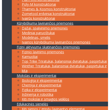
Poly-M konstruktoriai
Thames & Kosmos konstruktoriai
Zometool erdviniai konstruktoriai
Įvairūs konstruktoriai
Kūrybiškumą lavinančios priemonės
Dažai, spalvinimo priemonės
Mediniai paruoštukai
Modelinas, smėlis
Įvairios kūrybiškumą lavinančios priemonės
Fizinį aktyvumą skatinančios priemonės
Fizinio lavinimo priemonės
Kamuoliai
Top Trike Triratukai, balansiniai dviratukai, paspirtukai
Winther Triratukai, balansiniai dviratukai, paspirtukai ir
kita
Mokslas ir eksperimentai
Biologija ir eksperimentai
Chemija ir eksperimentai
Fizika ir eksperimentai
Inžinerija ir robotika
Kiti mokslai ir smagios veiklos
Edukacinės sienelės
Kiti sienos / grindų lavinantys elementai