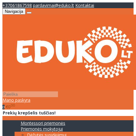
+37061867598
pardavimai@eduko.lt
Kontaktai
Navigacija
Mano paskyra
00
€0
0
Prekių krepšelis tuščias!
Montessori priemonės
Priemonės mokytojui
Dėžutės susidėjimui