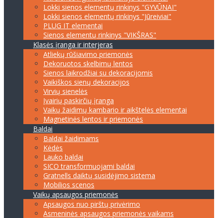
Lokki sienos elementų rinkinys "GYVŪNAI"
Lokki sienos elementų rinkinys "Jūreiviai"
PLUG IT elementai
Sienos elementų rinkinys "VIKŠRAS"
Klasės įranga ir interjeras
Atliekų rūšiavimo priemonės
Dekoruotos skelbimų lentos
Sienos laikrodžiai su dekoracijomis
Vaikiškos sienų dekoracijos
Virvių sienelės
Įvairių paskirčių įranga
Vaikų žaidimų kambario ir aikštelės elementai
Magnetinės lentos ir priemonės
Baldai
Baldai žaidimams
Kėdės
Lauko baldai
SICO transformuojami baldai
Gratnells daiktų susidėjimo sistema
Mobilios scenos
Vaikų apsaugos priemonės
Apsaugos nuo pirštų privėrimo
Asmeninės apsaugos priemonės vaikams