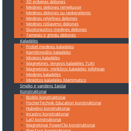
3D erdvinės dėlionės
Medinės dėlionės rėmeliuose
Medinės dėlionės su rankenėlėmis
Medinės reljefinės dėlionės
Medinės rūšiavimo dėlionės
Sluoksniuotos medinės dėlionės
Teminės ir grindų dėlionės
Kaladėlės
Frobel medinės kaladėlės
Kamštmedžio kaladėlės
Kitokios kaladėlės
Magnetinės, lengvos kaladėlės TUKI
Magnetinės, minkštos kaladėlės Jollyheap
Medinės kaladėlės
Minkštos kaladėlės Mammutico
Smėlio ir vandens žaislai
Konstruktoriai
Bioblo konstruktoriai
FischerTechnik Education konstruktoriai
Hubelino konstruktoriai
Incastro konstruktoriai
LaQ konstruktoriai
Magnetiniai PowerClix konstruktoriai
PlanToys konstruktoriai