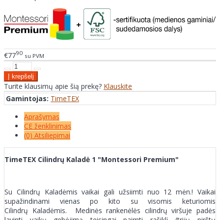
90
€77
su PVM
Turite klausimų apie šią prekę?
Klauskite
Gamintojas:
TimeTEX
Aprašymas
CE ženklinimas
(0) Atsiliepimai
TimeTEX Cilindrų Kaladė 1 "Montessori Premium"
Su Cilindrų Kaladėmis vaikai gali užsiimti nuo 12 mėn.! Vaikai
supažindinami vienas po kito su visomis keturiomis
Cilindrų Kaladėmis. Medinės rankenėlės cilindrų viršuje padės
lavinti vaikų gebėjimą teisingai paimti rašiklį (trijų pirštų