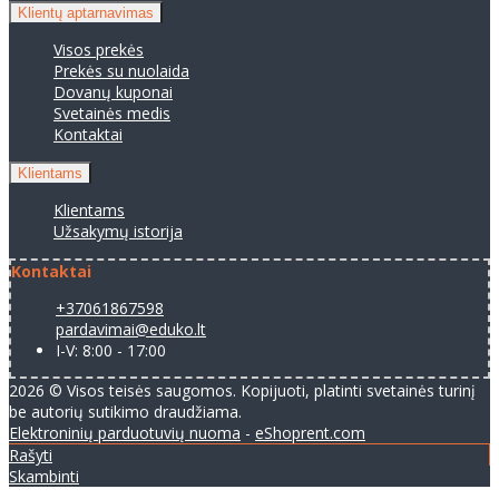
Klientų aptarnavimas
Visos prekės
Prekės su nuolaida
Dovanų kuponai
Svetainės medis
Kontaktai
Klientams
Klientams
Užsakymų istorija
Kontaktai
+37061867598
pardavimai@eduko.lt
I-V: 8:00 - 17:00
2026 © Visos teisės saugomos. Kopijuoti, platinti svetainės turinį
be autorių sutikimo draudžiama.
Elektroninių parduotuvių nuoma
-
eShoprent.com
Rašyti
Skambinti