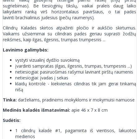
sugriebimas). Be tiesioginių tikslų, vaikai praleis daug laiko
laikydami ranką virš horizontalaus paviršiaus, o tai padės
lavinti brachialinius judesius (pečių raumenys).
Cilindrų Kaladės skirtos atpažinti pločio ir aukščio skirtumus.
Vaikams užsiėmimai su cilindrais padės geriau suprasti žodžių
reikšmes, kaip ilgas, ilgesnis, trumpas trumpesnis ...
Lavinimo galimybės:
vystyti vizualinį dydžio suvokimą
įvardinti sampratas (ilgas, ilgesnis, trumpas, trumpesnis ...)
netiesiogiai: pasiruošimas rašymui lavinant pirštų raumenis
netiesiogiai: įvadas į sekas
klaidų kontrolė - kiekvienas cilindras tik jam gerai tinkamą
nišą
Tinka:
darželiams, pradinėms mokykloms ir mokymuisi namuose
Medinės kaladės išmatavimai:
apie 46 x 7 x 8 cm
Sudėtis:
1 cilindrų kaladė #1, pagaminta iš vientisos, lakuotos
medienos