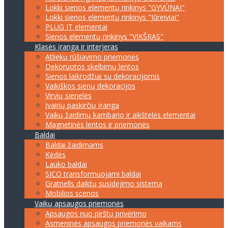
Lokki sienos elementų rinkinys "GYVŪNAI"
Lokki sienos elementų rinkinys "Jūreiviai"
PLUG IT elementai
Sienos elementų rinkinys "VIKŠRAS"
Klasės įranga ir interjeras
Atliekų rūšiavimo priemonės
Dekoruotos skelbimų lentos
Sienos laikrodžiai su dekoracijomis
Vaikiškos sienų dekoracijos
Virvių sienelės
Įvairių paskirčių įranga
Vaikų žaidimų kambario ir aikštelės elementai
Magnetinės lentos ir priemonės
Baldai
Baldai žaidimams
Kėdės
Lauko baldai
SICO transformuojami baldai
Gratnells daiktų susidėjimo sistema
Mobilios scenos
Vaikų apsaugos priemonės
Apsaugos nuo pirštų privėrimo
Asmeninės apsaugos priemonės vaikams