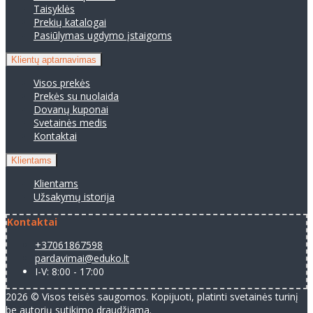
Taisyklės
Prekių katalogai
Pasiūlymas ugdymo įstaigoms
Klientų aptarnavimas
Visos prekės
Prekės su nuolaida
Dovanų kuponai
Svetainės medis
Kontaktai
Klientams
Klientams
Užsakymų istorija
Kontaktai
+37061867598
pardavimai@eduko.lt
I-V: 8:00 - 17:00
2026 © Visos teisės saugomos. Kopijuoti, platinti svetainės turinį
be autorių sutikimo draudžiama.