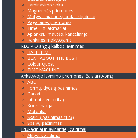
Laminavimo vokai
Magnetinės priemonės
Motyvaciniai antspaudai ir lipdukai
Pagalbinės priemonės
TimeTEX laikmačiai
Aplankai, įmautės, kanceliarija
Rankinės mokytojams
REGIPIO anglų kalbos lavinimas
BAFFLE ME
BEAT ABOUT THE BUSH
Colour Quest
TIME MACHINE
Ankstyvojo lavinimo priemonės, žaislai (0-3m.)
ABC
Formų, dydžių pažinimas
Garsai
Jutimai (sensorika)
Koordinacija
Motorika
Skaičių pažinimas (123)
Spalvų pažinimas
Edukaciniai ir lavinamieji žaidimai
Aktyvūs žaidimai