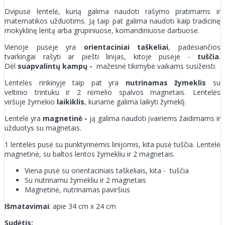
Dvipusė lentelė, kurią galima naudoti rašymo pratimams ir
matematikos užduotims. Ją taip pat galima naudoti kaip tradicinę
mokyklinę lentą arba grupiniuose, komandiniuose darbuose.
Vienoje pusėje yra
orientaciniai taškeliai
, padėsiančios
tvarkingai rašyti ar piešti linijas, kitoje pusėje -
tuščia
.
Dėl
suapvalintų kampų -
mažesnė tikimybė vaikams susižeisti.
Lentelės rinkinyje taip pat yra
nutrinamas žymeklis
su
veltinio trintuku ir 2 rėmelio spalvos magnetais. Lentelės
viršuje žymekio
laikiklis
, kuriame galima laikyti žymeklį.
Lentelė yra
magnetinė -
ją galima naudoti įvairiems žaidimams ir
užduotys su magnetais.
1 lentelės pusė su punktyrinėmis linijomis, kita pusė tuščia. Lentelė
magnetinė, su baltos lentos žymekliu ir 2 magnetais.
Viena pusė su orientaciniais taškeliais, kita - tuščia
Su nutrinamu žymekliu ir 2 magnetais
Magnetinė, nutrinamas paviršius
Išmatavimai
: apie 34 cm x 24 cm
Sudėtis: