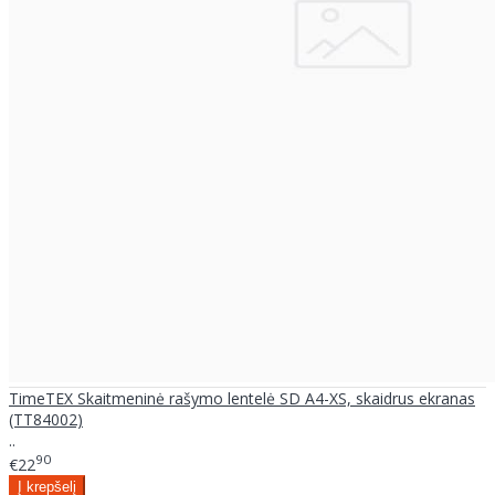
TimeTEX Skaitmeninė rašymo lentelė SD A4-XS, skaidrus ekranas
(TT84002)
..
90
€22