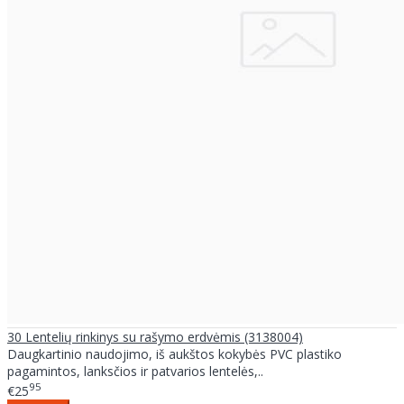
30 Lentelių rinkinys su rašymo erdvėmis (3138004)
Daugkartinio naudojimo, iš aukštos kokybės PVC plastiko
pagamintos, lanksčios ir patvarios lentelės,..
95
€25