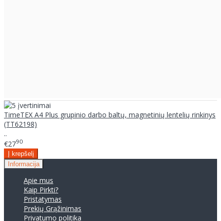
TimeTEX A4 Plus grupinio darbo baltų, magnetinių lentelių rinkinys
(TT62198)
..
90
€27
Informacija
Apie mus
Kaip Pirkti?
Pristatymas
Prekių Grąžinimas
Privatumo politika