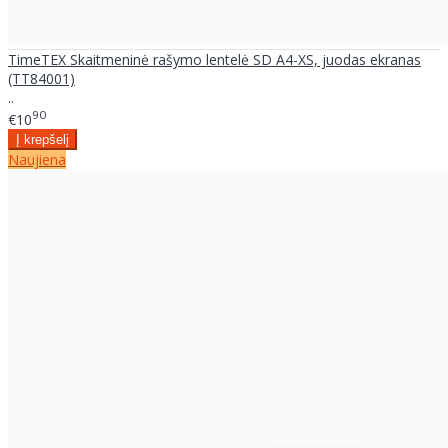
TimeTEX Skaitmeninė rašymo lentelė SD A4-XS, juodas ekranas
(TT84001)
..
90
€10
Naujiena