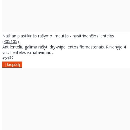
Nathan plastikinės rašymo įmautės - nusitrinančios lentelės
(305105)
Ant lentelių galima rašyti dry-wipe lentos flomasteriais. Rinkinyje 4
vnt. Lentelės išmatavimai: ..
50
€23