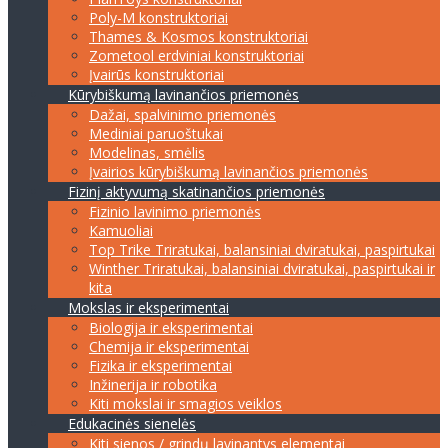
Poly-M konstruktoriai
Thames & Kosmos konstruktoriai
Zometool erdviniai konstruktoriai
Įvairūs konstruktoriai
Kūrybiškumą lavinančios priemonės
Dažai, spalvinimo priemonės
Mediniai paruoštukai
Modelinas, smėlis
Įvairios kūrybiškumą lavinančios priemonės
Fizinį aktyvumą skatinančios priemonės
Fizinio lavinimo priemonės
Kamuoliai
Top Trike Triratukai, balansiniai dviratukai, paspirtukai
Winther Triratukai, balansiniai dviratukai, paspirtukai ir
kita
Mokslas ir eksperimentai
Biologija ir eksperimentai
Chemija ir eksperimentai
Fizika ir eksperimentai
Inžinerija ir robotika
Kiti mokslai ir smagios veiklos
Edukacinės sienelės
Kiti sienos / grindų lavinantys elementai