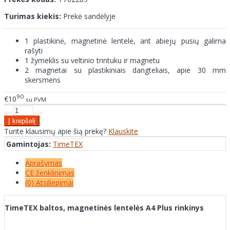
Turimas kiekis:
Prekė sandėlyje
1 plastikinė, magnetinė lentelė, ant abiejų pusių galima
rašyti
1 žymeklis su veltinio trintuku ir magnetu
2 magnetai su plastikiniais dangteliais, apie 30 mm
skersmens
90
€10
su PVM
Turite klausimų apie šią prekę?
Klauskite
Gamintojas:
TimeTEX
Aprašymas
CE ženklinimas
(0) Atsiliepimai
TimeTEX baltos, magnetinės lentelės A4 Plus rinkinys