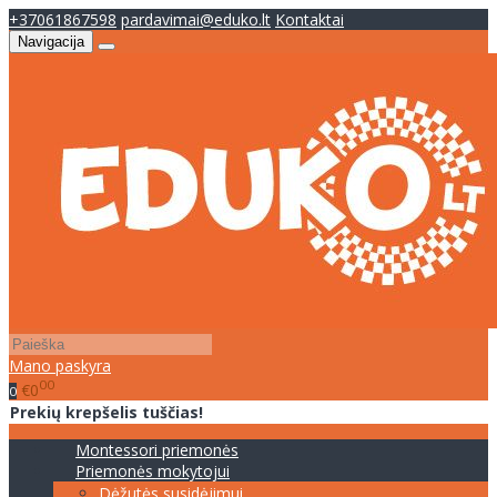
+37061867598
pardavimai@eduko.lt
Kontaktai
Navigacija
Mano paskyra
00
€0
0
Prekių krepšelis tuščias!
Montessori priemonės
Priemonės mokytojui
Dėžutės susidėjimui