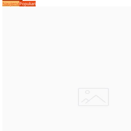
Naujiena
Populiari