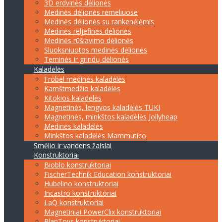
3D erdvinės dėlionės
Medinės dėlionės rėmeliuose
Medinės dėlionės su rankenėlėmis
Medinės reljefinės dėlionės
Medinės rūšiavimo dėlionės
Sluoksniuotos medinės dėlionės
Teminės ir grindų dėlionės
Kaladėlės
Frobel medinės kaladėlės
Kamštmedžio kaladėlės
Kitokios kaladėlės
Magnetinės, lengvos kaladėlės TUKI
Magnetinės, minkštos kaladėlės Jollyheap
Medinės kaladėlės
Minkštos kaladėlės Mammutico
Smėlio ir vandens žaislai
Konstruktoriai
Bioblo konstruktoriai
FischerTechnik Education konstruktoriai
Hubelino konstruktoriai
Incastro konstruktoriai
LaQ konstruktoriai
Magnetiniai PowerClix konstruktoriai
PlanToys konstruktoriai