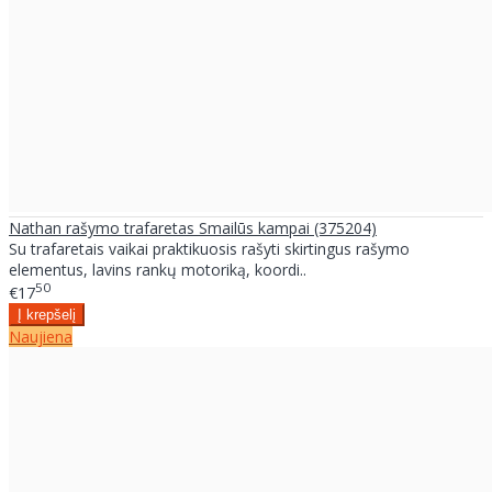
Nathan rašymo trafaretas Smailūs kampai (375204)
Su trafaretais vaikai praktikuosis rašyti skirtingus rašymo
elementus, lavins rankų motoriką, koordi..
50
€17
Naujiena