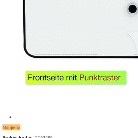
Naujiena
Prekės kodas:
TT62289