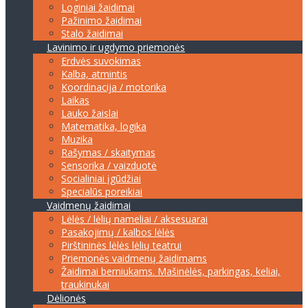
Loginiai žaidimai
Pažinimo žaidimai
Stalo žaidimai
Lavinimo ir ugdymo priemonės
Erdvės suvokimas
Kalba, atmintis
Koordinacija / motorika
Laikas
Lauko žaislai
Matematika, logika
Muzika
Rašymas / skaitymas
Sensorika / vaizduotė
Socialiniai įgūdžiai
Specialūs poreikiai
Vaidmenų žaidimai
Lėlės / lėlių nameliai / aksesuarai
Pasakojimų / kalbos lėlės
Pirštininės lėlės lėlių teatrui
Priemonės vaidmenų žaidimams
Žaidimai berniukams. Mašinėlės, parkingas, keliai,
traukinukai
Dėlionės