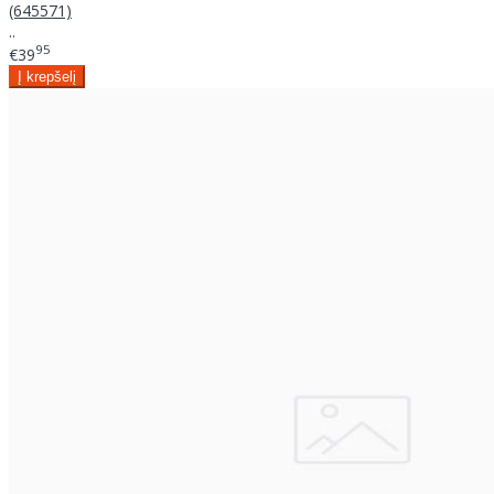
(645571)
..
95
€39