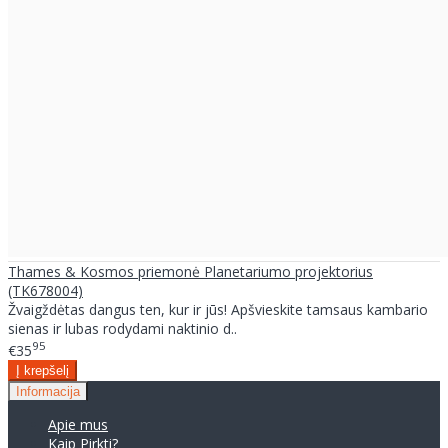
Thames & Kosmos priemonė Planetariumo projektorius
(TK678004)
Žvaigždėtas dangus ten, kur ir jūs! Apšvieskite tamsaus kambario
sienas ir lubas rodydami naktinio d..
95
€35
Informacija
Apie mus
Kaip Pirkti?