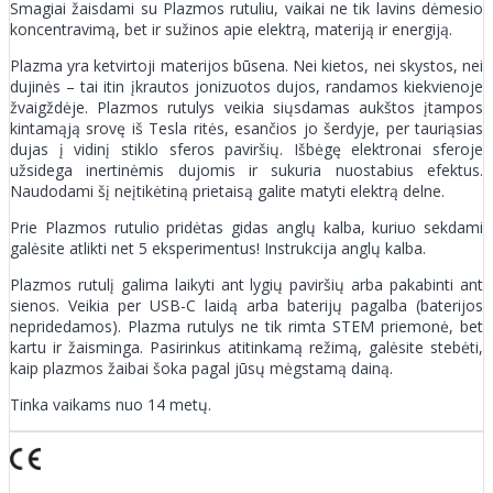
Smagiai žaisdami su Plazmos rutuliu, vaikai ne tik lavins dėmesio
koncentravimą, bet ir sužinos apie elektrą, materiją ir energiją.
Plazma yra ketvirtoji materijos būsena. Nei kietos, nei skystos, nei
dujinės – tai itin įkrautos jonizuotos dujos, randamos kiekvienoje
žvaigždėje. Plazmos rutulys veikia siųsdamas aukštos įtampos
kintamąją srovę iš Tesla ritės, esančios jo šerdyje, per tauriąsias
dujas į vidinį stiklo sferos paviršių. Išbėgę elektronai sferoje
užsidega inertinėmis dujomis ir sukuria nuostabius efektus.
Naudodami šį neįtikėtiną prietaisą galite matyti elektrą delne.
Prie Plazmos rutulio pridėtas gidas anglų kalba, kuriuo sekdami
galėsite atlikti net 5 eksperimentus! Instrukcija anglų kalba.
Plazmos rutulį galima laikyti ant lygių paviršių arba pakabinti ant
sienos. Veikia per USB-C laidą arba baterijų pagalba (baterijos
nepridedamos). Plazma rutulys ne tik rimta STEM priemonė, bet
kartu ir žaisminga. Pasirinkus atitinkamą režimą, galėsite stebėti,
kaip plazmos žaibai šoka pagal jūsų mėgstamą dainą.
Tinka vaikams nuo 14 metų.