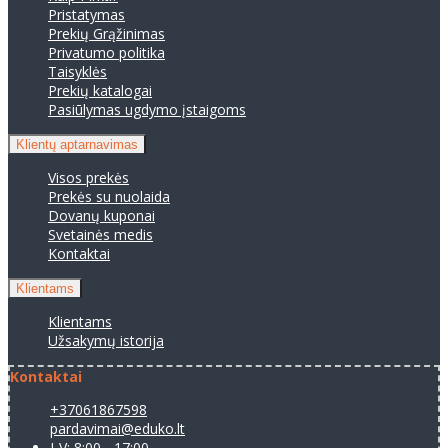
Pristatymas
Prekių Grąžinimas
Privatumo politika
Taisyklės
Prekių katalogai
Pasiūlymas ugdymo įstaigoms
Klientų aptarnavimas
Visos prekės
Prekės su nuolaida
Dovanų kuponai
Svetainės medis
Kontaktai
Klientams
Klientams
Užsakymų istorija
Kontaktai
+37061867598
pardavimai@eduko.lt
I-V: 8:00 - 17:00