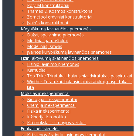
Poly-M konstruktoriai
Thames & Kosmos konstruktoriai
Zometool erdviniai konstruktoriai
Įvairūs konstruktoriai
Kūrybiškumą lavinančios priemonės
Dažai, spalvinimo priemonės
Mediniai paruoštukai
Modelinas, smėlis
Įvairios kūrybiškumą lavinančios priemonės
Fizinį aktyvumą skatinančios priemonės
Fizinio lavinimo priemonės
Kamuoliai
Top Trike Triratukai, balansiniai dviratukai, paspirtukai
Winther Triratukai, balansiniai dviratukai, paspirtukai ir
kita
Mokslas ir eksperimentai
Biologija ir eksperimentai
Chemija ir eksperimentai
Fizika ir eksperimentai
Inžinerija ir robotika
Kiti mokslai ir smagios veiklos
Edukacinės sienelės
Kiti sienos / grindų lavinantys elementai