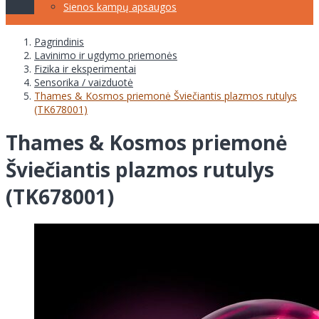
Sienos kampų apsaugos
Pagrindinis
Lavinimo ir ugdymo priemonės
Fizika ir eksperimentai
Sensorika / vaizduotė
Thames & Kosmos priemonė Šviečiantis plazmos rutulys
(TK678001)
Thames & Kosmos priemonė
Šviečiantis plazmos rutulys
(TK678001)