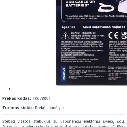
Prekės kodas:
TK678001
Turimas kiekis:
Prekė sandėlyje
Stebėti visatos stebuklus su užburiančiu elektriniu šviesų šou.
Plazminis rutulys sukuria nepakartojamą vaizdą - rodos iš jūsų