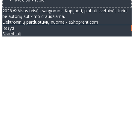
2026 © Visos teisės saugomos. Kopijuoti, platinti svetainės turinį
be autorių sutikimo draudžiama.
Elektroninių parduotuvių nuoma
-
eShoprent.com
Rašyti
Skambinti