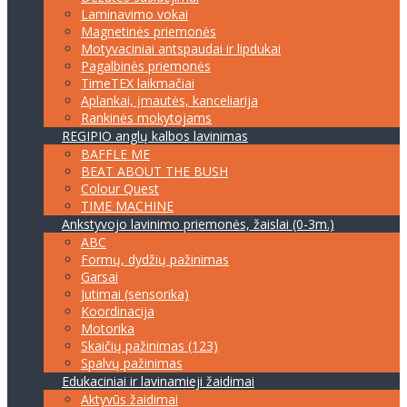
Laminavimo vokai
Magnetinės priemonės
Motyvaciniai antspaudai ir lipdukai
Pagalbinės priemonės
TimeTEX laikmačiai
Aplankai, įmautės, kanceliarija
Rankinės mokytojams
REGIPIO anglų kalbos lavinimas
BAFFLE ME
BEAT ABOUT THE BUSH
Colour Quest
TIME MACHINE
Ankstyvojo lavinimo priemonės, žaislai (0-3m.)
ABC
Formų, dydžių pažinimas
Garsai
Jutimai (sensorika)
Koordinacija
Motorika
Skaičių pažinimas (123)
Spalvų pažinimas
Edukaciniai ir lavinamieji žaidimai
Aktyvūs žaidimai