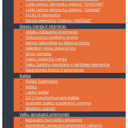
Lokki sienos elementų rinkinys "GYVŪNAI"
Lokki sienos elementų rinkinys "Jūreiviai"
PLUG IT elementai
Sienos elementų rinkinys "VIKŠRAS"
Klasės įranga ir interjeras
Atliekų rūšiavimo priemonės
Dekoruotos skelbimų lentos
Sienos laikrodžiai su dekoracijomis
Vaikiškos sienų dekoracijos
Virvių sienelės
Įvairių paskirčių įranga
Vaikų žaidimų kambario ir aikštelės elementai
Magnetinės lentos ir priemonės
Baldai
Baldai žaidimams
Kėdės
Lauko baldai
SICO transformuojami baldai
Gratnells daiktų susidėjimo sistema
Mobilios scenos
Vaikų apsaugos priemonės
Apsaugos nuo pirštų privėrimo
Asmeninės apsaugos priemonės vaikams