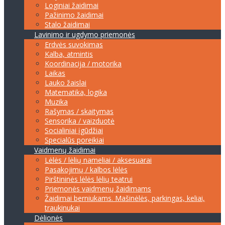
Loginiai žaidimai
Pažinimo žaidimai
Stalo žaidimai
Lavinimo ir ugdymo priemonės
Erdvės suvokimas
Kalba, atmintis
Koordinacija / motorika
Laikas
Lauko žaislai
Matematika, logika
Muzika
Rašymas / skaitymas
Sensorika / vaizduotė
Socialiniai įgūdžiai
Specialūs poreikiai
Vaidmenų žaidimai
Lėlės / lėlių nameliai / aksesuarai
Pasakojimų / kalbos lėlės
Pirštininės lėlės lėlių teatrui
Priemonės vaidmenų žaidimams
Žaidimai berniukams. Mašinėlės, parkingas, keliai,
traukinukai
Dėlionės