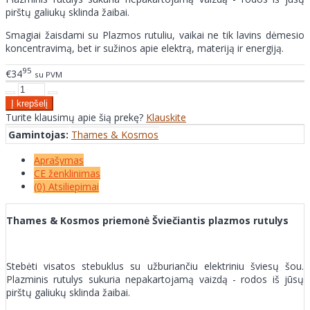
pirštų galiukų sklinda žaibai.
Smagiai žaisdami su Plazmos rutuliu, vaikai ne tik lavins dėmesio
koncentravimą, bet ir sužinos apie elektrą, materiją ir energiją.
95
€34
su PVM
Turite klausimų apie šią prekę?
Klauskite
Gamintojas:
Thames & Kosmos
Aprašymas
CE ženklinimas
(0) Atsiliepimai
Thames & Kosmos priemonė Šviečiantis plazmos rutulys
Stebėti visatos stebuklus su užburiančiu elektriniu šviesų šou.
Plazminis rutulys sukuria nepakartojamą vaizdą - rodos iš jūsų
pirštų galiukų sklinda žaibai.