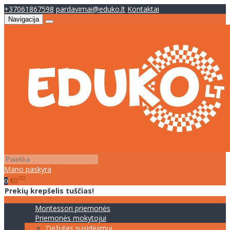
+37061867598
pardavimai@eduko.lt
Kontaktai
Navigacija
Mano paskyra
00
€0
0
Prekių krepšelis tuščias!
Montessori priemonės
Priemonės mokytojui
Dėžutės susidėjimui