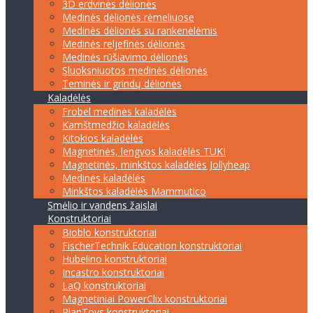
3D erdvinės dėlionės
Medinės dėlionės rėmeliuose
Medinės dėlionės su rankenėlėmis
Medinės reljefinės dėlionės
Medinės rūšiavimo dėlionės
Sluoksniuotos medinės dėlionės
Teminės ir grindų dėlionės
Kaladėlės
Frobel medinės kaladėlės
Kamštmedžio kaladėlės
Kitokios kaladėlės
Magnetinės, lengvos kaladėlės TUKI
Magnetinės, minkštos kaladėlės Jollyheap
Medinės kaladėlės
Minkštos kaladėlės Mammutico
Smėlio ir vandens žaislai
Konstruktoriai
Bioblo konstruktoriai
FischerTechnik Education konstruktoriai
Hubelino konstruktoriai
Incastro konstruktoriai
LaQ konstruktoriai
Magnetiniai PowerClix konstruktoriai
PlanToys konstruktoriai