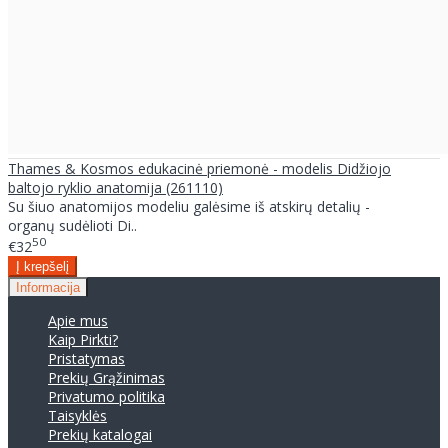
Thames & Kosmos edukacinė priemonė - modelis Didžiojo
baltojo ryklio anatomija (261110)
Su šiuo anatomijos modeliu galėsime iš atskirų detalių -
organų sudėlioti Di..
50
€32
Informacija
Apie mus
Kaip Pirkti?
Pristatymas
Prekių Grąžinimas
Privatumo politika
Taisyklės
Prekių katalogai