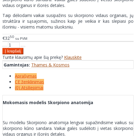
vidaus organus ir išorės detales.
Taip dėliodami vaikai susipažins su skorpiono vidaus organais, jų
struktūra ir sąsajomis, sužinos kaip jie veikia ir kas slepiasi po
išoriniu - visiems matomu sluoksniu.
50
€32
su PVM
Turite klausimų apie šią prekę?
Klauskite
Gamintojas:
Thames & Kosmos
Aprašymas
CE ženklinimas
(0) Atsiliepimai
Mokomasis modelis Skorpiono anatomija
Su modeliu Skorpiono anatomija lengvai supažindisime vaikus su
skorpiono kūno sandara. Vaikai galės sudėlioti į vietas skorpiono
vidaus organus ir išorės detales.