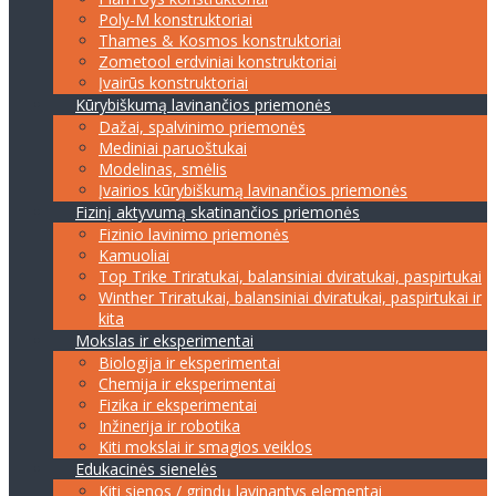
Poly-M konstruktoriai
Thames & Kosmos konstruktoriai
Zometool erdviniai konstruktoriai
Įvairūs konstruktoriai
Kūrybiškumą lavinančios priemonės
Dažai, spalvinimo priemonės
Mediniai paruoštukai
Modelinas, smėlis
Įvairios kūrybiškumą lavinančios priemonės
Fizinį aktyvumą skatinančios priemonės
Fizinio lavinimo priemonės
Kamuoliai
Top Trike Triratukai, balansiniai dviratukai, paspirtukai
Winther Triratukai, balansiniai dviratukai, paspirtukai ir
kita
Mokslas ir eksperimentai
Biologija ir eksperimentai
Chemija ir eksperimentai
Fizika ir eksperimentai
Inžinerija ir robotika
Kiti mokslai ir smagios veiklos
Edukacinės sienelės
Kiti sienos / grindų lavinantys elementai