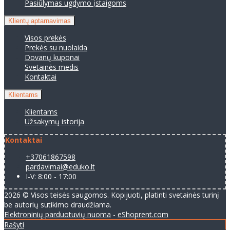
Pasiūlymas ugdymo įstaigoms
Klientų aptarnavimas
Visos prekės
Prekės su nuolaida
Dovanų kuponai
Svetainės medis
Kontaktai
Klientams
Klientams
Užsakymų istorija
Kontaktai
+37061867598
pardavimai@eduko.lt
I-V: 8:00 - 17:00
2026 © Visos teisės saugomos. Kopijuoti, platinti svetainės turinį
be autorių sutikimo draudžiama.
Elektroninių parduotuvių nuoma
-
eShoprent.com
Rašyti