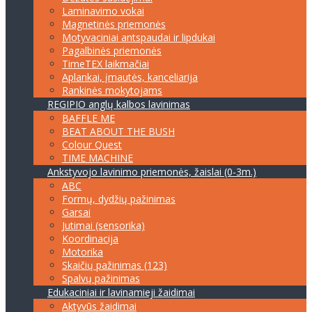
Laminavimo vokai
Magnetinės priemonės
Motyvaciniai antspaudai ir lipdukai
Pagalbinės priemonės
TimeTEX laikmačiai
Aplankai, įmautės, kanceliarija
Rankinės mokytojams
REGIPIO anglų kalbos lavinimas
BAFFLE ME
BEAT ABOUT THE BUSH
Colour Quest
TIME MACHINE
Ankstyvojo lavinimo priemonės, žaislai (0-3m.)
ABC
Formų, dydžių pažinimas
Garsai
Jutimai (sensorika)
Koordinacija
Motorika
Skaičių pažinimas (123)
Spalvų pažinimas
Edukaciniai ir lavinamieji žaidimai
Aktyvūs žaidimai