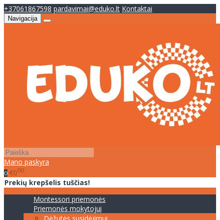
+37061867598
pardavimai@eduko.lt
Kontaktai
Navigacija
Mano paskyra
00
€0
0
Prekių krepšelis tuščias!
Montessori priemonės
Priemonės mokytojui
Dėžutės susidėjimui