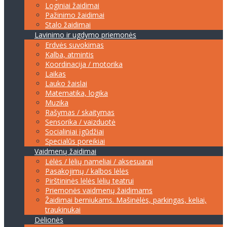
Loginiai žaidimai
Pažinimo žaidimai
Stalo žaidimai
Lavinimo ir ugdymo priemonės
Erdvės suvokimas
Kalba, atmintis
Koordinacija / motorika
Laikas
Lauko žaislai
Matematika, logika
Muzika
Rašymas / skaitymas
Sensorika / vaizduotė
Socialiniai įgūdžiai
Specialūs poreikiai
Vaidmenų žaidimai
Lėlės / lėlių nameliai / aksesuarai
Pasakojimų / kalbos lėlės
Pirštininės lėlės lėlių teatrui
Priemonės vaidmenų žaidimams
Žaidimai berniukams. Mašinėlės, parkingas, keliai,
traukinukai
Dėlionės