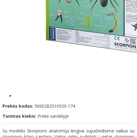
Prekės kodas:
5060282510920-174
Turimas kiekis:
Prekė sandėlyje
Su modeliu Skorpiono anatomija lengvai supažindisime vaikus su
skorpiono kūno sandara. Vaikai galės sudėlioti į vietas skorpiono