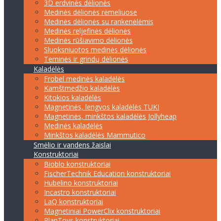
3D erdvinės dėlionės
Medinės dėlionės rėmeliuose
Medinės dėlionės su rankenėlėmis
Medinės reljefinės dėlionės
Medinės rūšiavimo dėlionės
Sluoksniuotos medinės dėlionės
Teminės ir grindų dėlionės
Kaladėlės
Frobel medinės kaladėlės
Kamštmedžio kaladėlės
Kitokios kaladėlės
Magnetinės, lengvos kaladėlės TUKI
Magnetinės, minkštos kaladėlės Jollyheap
Medinės kaladėlės
Minkštos kaladėlės Mammutico
Smėlio ir vandens žaislai
Konstruktoriai
Bioblo konstruktoriai
FischerTechnik Education konstruktoriai
Hubelino konstruktoriai
Incastro konstruktoriai
LaQ konstruktoriai
Magnetiniai PowerClix konstruktoriai
PlanToys konstruktoriai