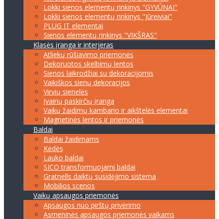
Lokki sienos elementų rinkinys "GYVŪNAI"
Lokki sienos elementų rinkinys "Jūreiviai"
PLUG IT elementai
Sienos elementų rinkinys "VIKŠRAS"
Klasės įranga ir interjeras
Atliekų rūšiavimo priemonės
Dekoruotos skelbimų lentos
Sienos laikrodžiai su dekoracijomis
Vaikiškos sienų dekoracijos
Virvių sienelės
Įvairių paskirčių įranga
Vaikų žaidimų kambario ir aikštelės elementai
Magnetinės lentos ir priemonės
Baldai
Baldai žaidimams
Kėdės
Lauko baldai
SICO transformuojami baldai
Gratnells daiktų susidėjimo sistema
Mobilios scenos
Vaikų apsaugos priemonės
Apsaugos nuo pirštų privėrimo
Asmeninės apsaugos priemonės vaikams