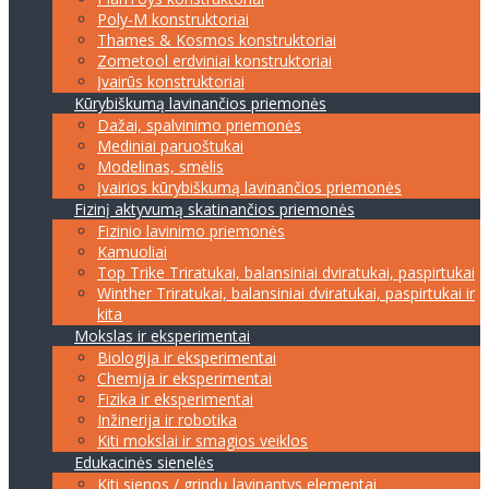
Poly-M konstruktoriai
Thames & Kosmos konstruktoriai
Zometool erdviniai konstruktoriai
Įvairūs konstruktoriai
Kūrybiškumą lavinančios priemonės
Dažai, spalvinimo priemonės
Mediniai paruoštukai
Modelinas, smėlis
Įvairios kūrybiškumą lavinančios priemonės
Fizinį aktyvumą skatinančios priemonės
Fizinio lavinimo priemonės
Kamuoliai
Top Trike Triratukai, balansiniai dviratukai, paspirtukai
Winther Triratukai, balansiniai dviratukai, paspirtukai ir
kita
Mokslas ir eksperimentai
Biologija ir eksperimentai
Chemija ir eksperimentai
Fizika ir eksperimentai
Inžinerija ir robotika
Kiti mokslai ir smagios veiklos
Edukacinės sienelės
Kiti sienos / grindų lavinantys elementai