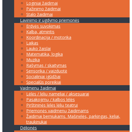
Loginiai žaidimai
Pažinimo žaidimai
Stalo žaidimai
Lavinimo ir ugdymo priemonės
Erdvės suvokimas
Kalba, atmintis
Koordinacija / motorika
Laikas
Lauko žaislai
Matematika, logika
Muzika
Rašymas / skaitymas
Sensorika / vaizduotė
Socialiniai įgūdžiai
Specialūs poreikiai
Vaidmenų žaidimai
Lėlės / lėlių nameliai / aksesuarai
Pasakojimų / kalbos lėlės
Pirštininės lėlės lėlių teatrui
Priemonės vaidmenų žaidimams
Žaidimai berniukams. Mašinėlės, parkingas, keliai,
traukinukai
Dėlionės