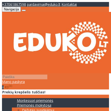
+37061867598
pardavimai@eduko.lt
Kontaktai
Navigacija
Mano paskyra
00
€0
0
Prekių krepšelis tuščias!
Montessori priemonės
Priemonės mokytojui
Dėžutės susidėjimui