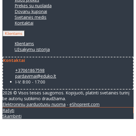
Prekės su nuolaida
Dovanų kuponai
Svetainės medis
Kontaktai
Klientams
Klientams
Užsakymų istorija
Kontaktai
+37061867598
pardavimai@eduko.lt
I-V: 8:00 - 17:00
2026 © Visos teisės saugomos. Kopijuoti, platinti svetainės turinį
be autorių sutikimo draudžiama.
Elektroninių parduotuvių nuoma
-
eShoprent.com
Rašyti
Skambinti