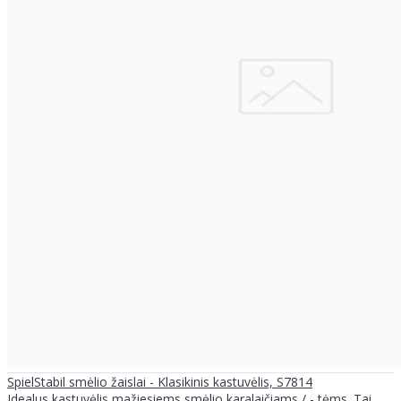
SpielStabil smėlio žaislai - Klasikinis kastuvėlis, S7814
Idealus kastuvėlis mažiesiems smėlio karalaičiams / - tėms. Tai