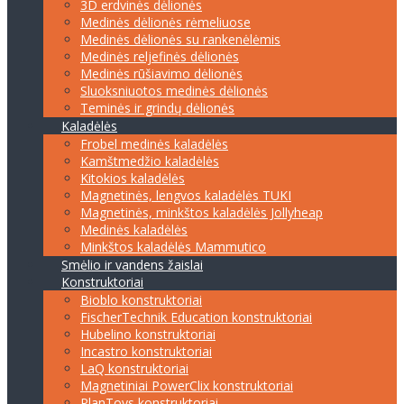
3D erdvinės dėlionės
Medinės dėlionės rėmeliuose
Medinės dėlionės su rankenėlėmis
Medinės reljefinės dėlionės
Medinės rūšiavimo dėlionės
Sluoksniuotos medinės dėlionės
Teminės ir grindų dėlionės
Kaladėlės
Frobel medinės kaladėlės
Kamštmedžio kaladėlės
Kitokios kaladėlės
Magnetinės, lengvos kaladėlės TUKI
Magnetinės, minkštos kaladėlės Jollyheap
Medinės kaladėlės
Minkštos kaladėlės Mammutico
Smėlio ir vandens žaislai
Konstruktoriai
Bioblo konstruktoriai
FischerTechnik Education konstruktoriai
Hubelino konstruktoriai
Incastro konstruktoriai
LaQ konstruktoriai
Magnetiniai PowerClix konstruktoriai
PlanToys konstruktoriai