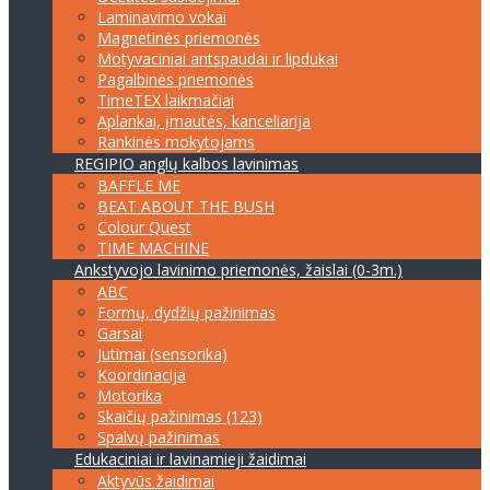
Laminavimo vokai
Magnetinės priemonės
Motyvaciniai antspaudai ir lipdukai
Pagalbinės priemonės
TimeTEX laikmačiai
Aplankai, įmautės, kanceliarija
Rankinės mokytojams
REGIPIO anglų kalbos lavinimas
BAFFLE ME
BEAT ABOUT THE BUSH
Colour Quest
TIME MACHINE
Ankstyvojo lavinimo priemonės, žaislai (0-3m.)
ABC
Formų, dydžių pažinimas
Garsai
Jutimai (sensorika)
Koordinacija
Motorika
Skaičių pažinimas (123)
Spalvų pažinimas
Edukaciniai ir lavinamieji žaidimai
Aktyvūs žaidimai