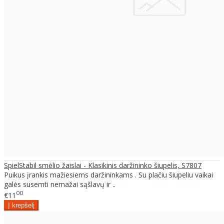
SpielStabil smėlio žaislai - Klasikinis daržininko šiupelis, S7807
Puikus įrankis mažiesiems daržininkams . Su plačiu šiupeliu vaikai
galės susemti nemažai sąšlavų ir ..
00
€11