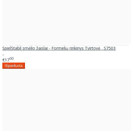
SpielStabil smėlio žaislai - Formelių rinkinys Tvirtovė , S7503
..
00
€17