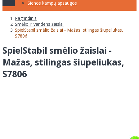
Sienos kampų apsaugos
Pagrindinis
Smėlio ir vandens žaislai
SpielStabil smėlio žaislai - Mažas, stilingas šiupeliukas,
S7806
SpielStabil smėlio žaislai -
Mažas, stilingas šiupeliukas,
S7806