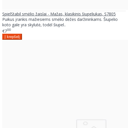
SpielStabil smėlio žaislai - Mažas, klasikinis šiupeliukas, S7805
Puikus įrankis mažiesiems smėlio dėžės daržininkams. Šiupelio
koto gale yra skylutė, todėl šiupel..
00
€7