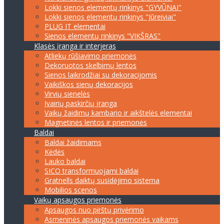
Lokki sienos elementų rinkinys "GYVŪNAI"
Lokki sienos elementų rinkinys "Jūreiviai"
PLUG IT elementai
Sienos elementų rinkinys "VIKŠRAS"
Klasės įranga ir interjeras
Atliekų rūšiavimo priemonės
Dekoruotos skelbimų lentos
Sienos laikrodžiai su dekoracijomis
Vaikiškos sienų dekoracijos
Virvių sienelės
Įvairių paskirčių įranga
Vaikų žaidimų kambario ir aikštelės elementai
Magnetinės lentos ir priemonės
Baldai
Baldai žaidimams
Kėdės
Lauko baldai
SICO transformuojami baldai
Gratnells daiktų susidėjimo sistema
Mobilios scenos
Vaikų apsaugos priemonės
Apsaugos nuo pirštų privėrimo
Asmeninės apsaugos priemonės vaikams