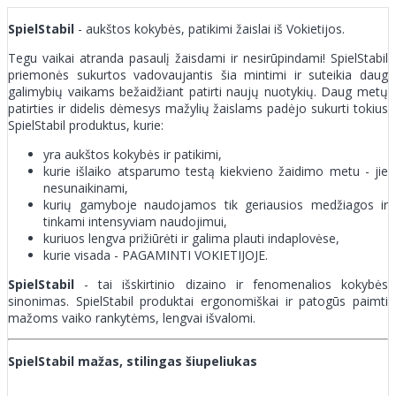
SpielStabil
- aukštos kokybės, patikimi žaislai iš Vokietijos.
Tegu vaikai atranda pasaulį žaisdami ir nesirūpindami! SpielStabil
priemonės sukurtos vadovaujantis šia mintimi ir suteikia daug
galimybių vaikams bežaidžiant patirti naujų nuotykių. Daug metų
patirties ir didelis dėmesys mažylių žaislams padėjo sukurti tokius
SpielStabil produktus, kurie:
yra aukštos kokybės ir patikimi,
kurie išlaiko atsparumo testą kiekvieno žaidimo metu - jie
nesunaikinami,
kurių gamyboje naudojamos tik geriausios medžiagos ir
tinkami intensyviam naudojimui,
kuriuos lengva prižiūrėti ir galima plauti indaplovėse,
kurie visada - PAGAMINTI VOKIETIJOJE.
SpielStabil
- tai išskirtinio dizaino ir fenomenalios kokybės
sinonimas. SpielStabil produktai ergonomiškai ir patogūs paimti
mažoms vaiko rankytėms, lengvai išvalomi.
SpielStabil mažas, stilingas šiupeliukas