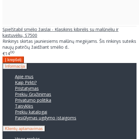
SpielStabil smėlio žaislai - Klasikinis kibirėlis su malūnėliu ir
kastuvėliu, S7500
Rinkinys skirtas jauniesiems malūnų megėjams. Šis rinkinys suteiks
naujų patirčių žaidžiant smėlio d..
00
€14
Informacija
Apie mus
Kaip Pirkti?
Pristatymas
Prekių Grąžinimas
Privatumo politika
Taisyklės
Prekių katalogai
Pasiūlymas ugdymo įstaigoms
Klientų aptarnavimas
Visos prekės