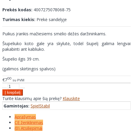
Prekės kodas:
4007275078068-75
Turimas kiekis:
Prekė sandėlyje
Puikus įrankis mažiesiems smėlio dėžės daržininkams.
Šiupeliuko koto gale yra skylutė, todėl šiupelį galima lengvai
pakabinti ant kabliuko.
Šiupelio ilgis 39 cm.
(galimos skirtingos spalvos)
00
€7
su PVM
Turite klausimų apie šią prekę?
Klauskite
Gamintojas:
SpielStabil
Aprašymas
CE ženklinimas
(0) Atsiliepimai