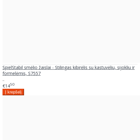
SpielStabil smėlio žaislai - Stilingas kibirėlis su kastuvėliu, sijokliu ir
formelėmis, S7557
..
50
€14