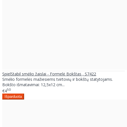
SpielStabil smėlio žaislai - Formelė Bokštas , S7422
Smėlio formelės mažiesiems tvirtovių ir bokštų statytojams.
Bokšto išmatavimai: 12,5x12 cm...
50
€4