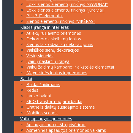
Lokki sienos elementų rinkinys "GYVŪNAI"
Lokki sienos elementų rinkinys "Jūreiviai"
PLUG IT elementai
Sienos elementų rinkinys "VIKŠRAS"
Klasės įranga ir interjeras
Atliekų rūšiavimo priemonės
Dekoruotos skelbimų lentos
Sienos laikrodžiai su dekoracijomis
Vaikiškos sienų dekoracijos
Virvių sienelės
Įvairių paskirčių įranga
Vaikų žaidimų kambario ir aikštelės elementai
Magnetinės lentos ir priemonės
Baldai
Baldai žaidimams
Kėdės
Lauko baldai
SICO transformuojami baldai
Gratnells daiktų susidėjimo sistema
Mobilios scenos
Vaikų apsaugos priemonės
Apsaugos nuo pirštų privėrimo
Asmeninės apsaugos priemonės vaikams