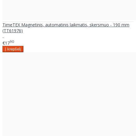
TimeTEX Magnetinis, automatinis laikmatis, skersmuo - 190 mm
(TT61976)
..
90
€17