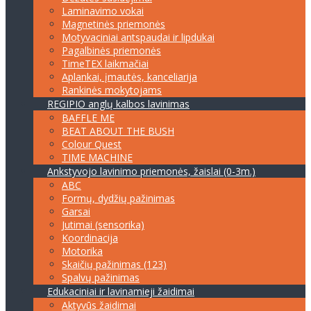
Laminavimo vokai
Magnetinės priemonės
Motyvaciniai antspaudai ir lipdukai
Pagalbinės priemonės
TimeTEX laikmačiai
Aplankai, įmautės, kanceliarija
Rankinės mokytojams
REGIPIO anglų kalbos lavinimas
BAFFLE ME
BEAT ABOUT THE BUSH
Colour Quest
TIME MACHINE
Ankstyvojo lavinimo priemonės, žaislai (0-3m.)
ABC
Formų, dydžių pažinimas
Garsai
Jutimai (sensorika)
Koordinacija
Motorika
Skaičių pažinimas (123)
Spalvų pažinimas
Edukaciniai ir lavinamieji žaidimai
Aktyvūs žaidimai