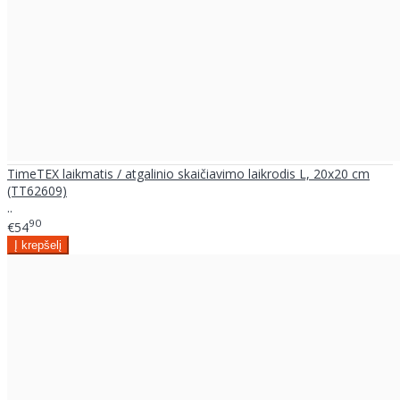
TimeTEX laikmatis / atgalinio skaičiavimo laikrodis L, 20x20 cm
(TT62609)
..
90
€54