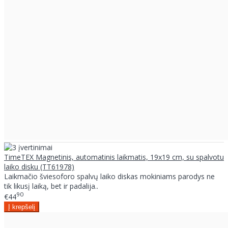
TimeTEX Magnetinis, automatinis laikmatis, 19x19 cm, su spalvotu
laiko disku (TT61978)
Laikmačio šviesoforo spalvų laiko diskas mokiniams parodys ne
tik likusį laiką, bet ir padalija..
90
€44