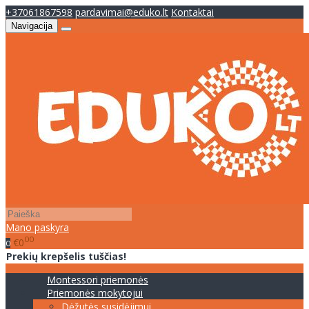
+37061867598
pardavimai@eduko.lt
Kontaktai
Navigacija
Mano paskyra
00
€0
0
Prekių krepšelis tuščias!
Montessori priemonės
Priemonės mokytojui
Dėžutės susidėjimui