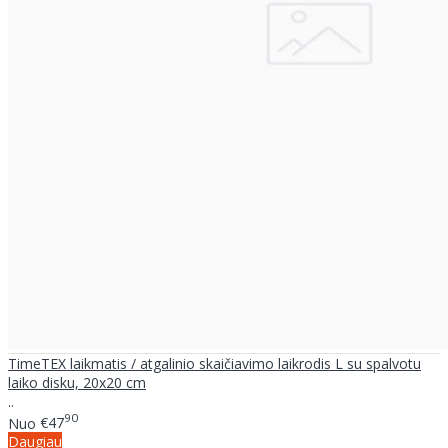
TimeTEX laikmatis / atgalinio skaičiavimo laikrodis L su spalvotu
laiko disku, 20x20 cm
..
90
Nuo
€47
Daugiau