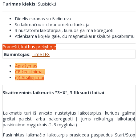
Turimas kiekis:
Susisiekti
Didelis ekranas su žadintuvu
Su laikmačou ir chronometro funkcija
3 nustatomi laikotarpiai, kuriuos galima koreguoti
Atlenkiama kojelė gale, du magnetukai ir skylutė pakabinimui
Pranešti, kai bus prekyboje
Gamintojas:
TimeTEX
Aprašymas
CE ženklinimas
(0) Atsiliepimai
Skaitmeninis laikmatis "3+X", 3 fiksuoti laikai
Laikmatis turi iš anksto nustatytus laikotarpius, kuriuos galima
greitai paleisti arba pakoreguoti į jums reikalingą laikotarpį
pasirinkimo mygtukais (1-3 mygtukai).
Pasirinktas laikmačio laikotarpis prasideda paspaudus Start/Stop