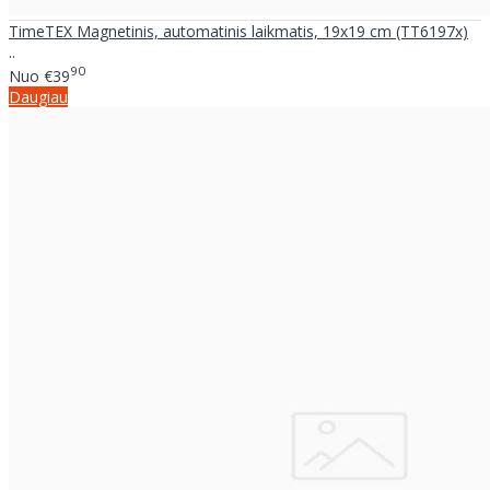
TimeTEX Magnetinis, automatinis laikmatis, 19x19 cm (TT6197x)
..
90
Nuo
€39
Daugiau