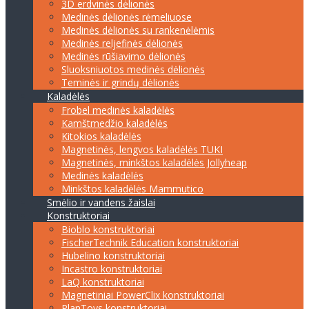
3D erdvinės dėlionės
Medinės dėlionės rėmeliuose
Medinės dėlionės su rankenėlėmis
Medinės reljefinės dėlionės
Medinės rūšiavimo dėlionės
Sluoksniuotos medinės dėlionės
Teminės ir grindų dėlionės
Kaladėlės
Frobel medinės kaladėlės
Kamštmedžio kaladėlės
Kitokios kaladėlės
Magnetinės, lengvos kaladėlės TUKI
Magnetinės, minkštos kaladėlės Jollyheap
Medinės kaladėlės
Minkštos kaladėlės Mammutico
Smėlio ir vandens žaislai
Konstruktoriai
Bioblo konstruktoriai
FischerTechnik Education konstruktoriai
Hubelino konstruktoriai
Incastro konstruktoriai
LaQ konstruktoriai
Magnetiniai PowerClix konstruktoriai
PlanToys konstruktoriai