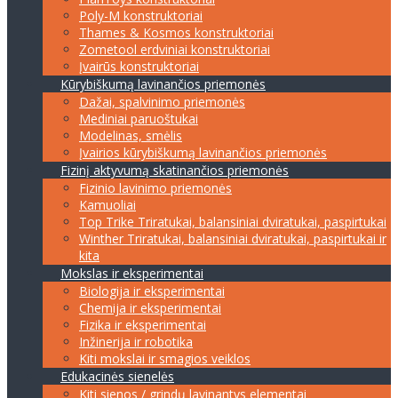
Poly-M konstruktoriai
Thames & Kosmos konstruktoriai
Zometool erdviniai konstruktoriai
Įvairūs konstruktoriai
Kūrybiškumą lavinančios priemonės
Dažai, spalvinimo priemonės
Mediniai paruoštukai
Modelinas, smėlis
Įvairios kūrybiškumą lavinančios priemonės
Fizinį aktyvumą skatinančios priemonės
Fizinio lavinimo priemonės
Kamuoliai
Top Trike Triratukai, balansiniai dviratukai, paspirtukai
Winther Triratukai, balansiniai dviratukai, paspirtukai ir
kita
Mokslas ir eksperimentai
Biologija ir eksperimentai
Chemija ir eksperimentai
Fizika ir eksperimentai
Inžinerija ir robotika
Kiti mokslai ir smagios veiklos
Edukacinės sienelės
Kiti sienos / grindų lavinantys elementai