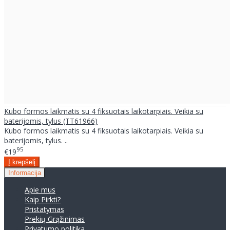
Kubo formos laikmatis su 4 fiksuotais laikotarpiais. Veikia su
baterijomis, tylus (TT61966)
Kubo formos laikmatis su 4 fiksuotais laikotarpiais. Veikia su
baterijomis, tylus. ..
95
€19
Informacija
Apie mus
Kaip Pirkti?
Pristatymas
Prekių Grąžinimas
Privatumo politika