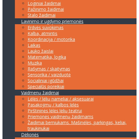
Loginiai žaidimai
Pažinimo žaidimai
Stalo žaidimai
Lavinimo ir ugdymo priemonės
Erdvės suvokimas
Kalba, atmintis
Koordinacija / motorika
Laikas
Lauko žaislai
Matematika, logika
Muzika
Rašymas / skaitymas
Sensorika / vaizduotė
Socialiniai įgūdžiai
Specialūs poreikiai
Vaidmenų žaidimai
Lėlės / lėlių nameliai / aksesuarai
Pasakojimų / kalbos lėlės
Pirštininės lėlės lėlių teatrui
Priemonės vaidmenų žaidimams
Žaidimai berniukams. Mašinėlės, parkingas, keliai,
traukinukai
Dėlionės