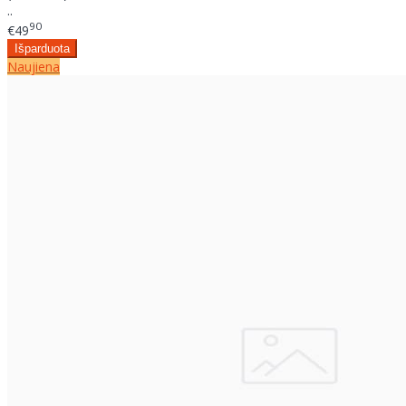
..
90
€49
Naujiena