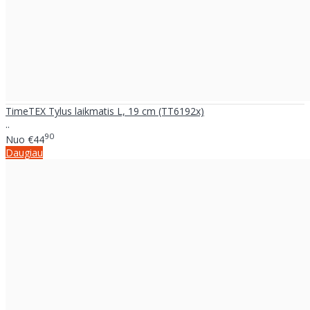
TimeTEX Tylus laikmatis L, 19 cm (TT6192x)
..
90
Nuo
€44
Daugiau