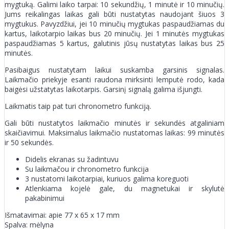
mygtuką. Galimi laiko tarpai: 10 sekundžių, 1 minutė ir 10 minučių.
Jums reikalingas laikas gali būti nustatytas naudojant šiuos 3
mygtukus. Pavyzdžiui, jei 10 minučių mygtukas paspaudžiamas du
kartus, laikotarpio laikas bus 20 minučių. Jei 1 minutės mygtukas
paspaudžiamas 5 kartus, galutinis jūsų nustatytas laikas bus 25
minutės.
Pasibaigus nustatytam laikui suskamba garsinis signalas.
Laikmačio priekyje esanti raudona mirksinti lemputė rodo, kada
baigėsi užstatytas laikotarpis. Garsinį signalą galima išjungti.
Laikmatis taip pat turi chronometro funkciją.
Gali būti nustatytos laikmačio minutės ir sekundės atgaliniam
skaičiavimui. Maksimalus laikmačio nustatomas laikas: 99 minutės
ir 50 sekundės.
Didelis ekranas su žadintuvu
Su laikmačou ir chronometro funkcija
3 nustatomi laikotarpiai, kuriuos galima koreguoti
Atlenkiama kojelė gale, du magnetukai ir skylutė
pakabinimui
Išmatavimai: apie 77 x 65 x 17 mm
Spalva: mėlyna