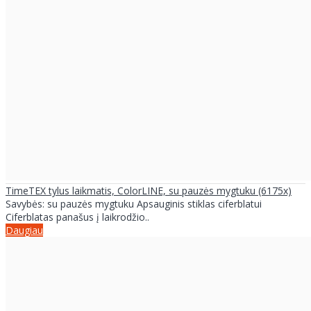
TimeTEX tylus laikmatis, ColorLINE, su pauzės mygtuku (6175x)
Savybės: su pauzės mygtuku Apsauginis stiklas ciferblatui
Ciferblatas panašus į laikrodžio..
Daugiau