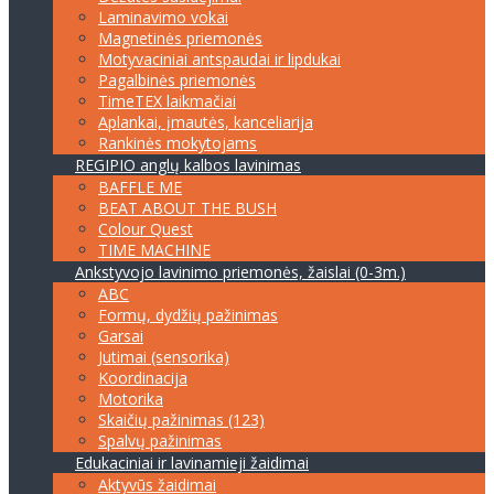
Laminavimo vokai
Magnetinės priemonės
Motyvaciniai antspaudai ir lipdukai
Pagalbinės priemonės
TimeTEX laikmačiai
Aplankai, įmautės, kanceliarija
Rankinės mokytojams
REGIPIO anglų kalbos lavinimas
BAFFLE ME
BEAT ABOUT THE BUSH
Colour Quest
TIME MACHINE
Ankstyvojo lavinimo priemonės, žaislai (0-3m.)
ABC
Formų, dydžių pažinimas
Garsai
Jutimai (sensorika)
Koordinacija
Motorika
Skaičių pažinimas (123)
Spalvų pažinimas
Edukaciniai ir lavinamieji žaidimai
Aktyvūs žaidimai