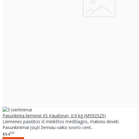
Pasunkinta liemenė XS (raudona), 0.9 kg (M592525)
Liemenės pasiūtos iš minkštos medžiagos, malonu dėvėti.
Pasunkinimai įsiųti žemiau vaiko svorio cent..
50
€94