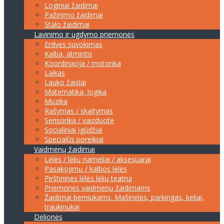
Loginiai žaidimai
Pažinimo žaidimai
Stalo žaidimai
Lavinimo ir ugdymo priemonės
Erdvės suvokimas
Kalba, atmintis
Koordinacija / motorika
Laikas
Lauko žaislai
Matematika, logika
Muzika
Rašymas / skaitymas
Sensorika / vaizduotė
Socialiniai įgūdžiai
Specialūs poreikiai
Vaidmenų žaidimai
Lėlės / lėlių nameliai / aksesuarai
Pasakojimų / kalbos lėlės
Pirštininės lėlės lėlių teatrui
Priemonės vaidmenų žaidimams
Žaidimai berniukams. Mašinėlės, parkingas, keliai,
traukinukai
Dėlionės