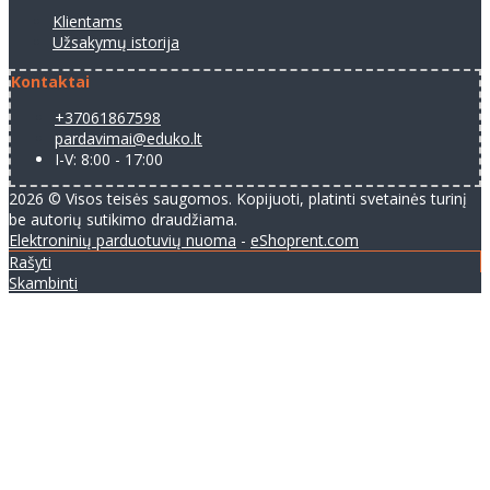
Klientams
Užsakymų istorija
Kontaktai
+37061867598
pardavimai@eduko.lt
I-V: 8:00 - 17:00
2026 © Visos teisės saugomos. Kopijuoti, platinti svetainės turinį
be autorių sutikimo draudžiama.
Elektroninių parduotuvių nuoma
-
eShoprent.com
Rašyti
Skambinti