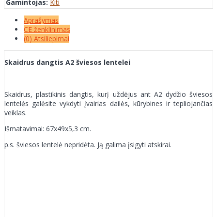
Gamintojas:
Kiti
Aprašymas
CE ženklinimas
(0) Atsiliepimai
Skaidrus dangtis A2 šviesos lentelei
Skaidrus, plastikinis dangtis, kurį uždėjus ant A2 dydžio šviesos
lentelės galėsite vykdyti įvairias dailės, kūrybines ir tepliojančias
veiklas.
Išmatavimai: 67x49x5,3 cm.
p.s. šviesos lentelė nepridėta. Ją galima įsigyti atskirai.