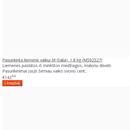
Pasunkinta liemenė vaikui M (žalia), 1.8 kg (M592527)
Liemenės pasiūtos iš minkštos medžiagos, malonu dėvėti.
Pasunkinimai įsiųti žemiau vaiko svorio cent..
50
€142