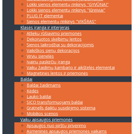
Lokki sienos elementų rinkinys "GYVŪNAI"
Lokki sienos elementų rinkinys "Jūreiviai"
PLUG IT elementai
Sienos elementų rinkinys "VIKŠRAS"
Klasės įranga ir interjeras
Atliekų rūšiavimo priemonės
Dekoruotos skelbimų lentos
Sienos laikrodžiai su dekoracijomis
Vaikiškos sienų dekoracijos
Virvių sienelės
Įvairių paskirčių įranga
Vaikų žaidimų kambario ir aikštelės elementai
Magnetinės lentos ir priemonės
Baldai
Baldai žaidimams
Kėdės
Lauko baldai
SICO transformuojami baldai
Gratnells daiktų susidėjimo sistema
Mobilios scenos
Vaikų apsaugos priemonės
Apsaugos nuo pirštų privėrimo
Asmeninės apsaugos priemonės vaikams