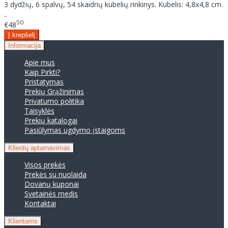
3 dydžių, 6 spalvų, 54 skaidrių kubelių rinkinys. Kubelis: 4,8x4,8 cm.
..
50
€48
Informacija
Apie mus
Kaip Pirkti?
Pristatymas
Prekių Grąžinimas
Privatumo politika
Taisyklės
Prekių katalogai
Pasiūlymas ugdymo įstaigoms
Klientų aptarnavimas
Visos prekės
Prekės su nuolaida
Dovanų kuponai
Svetainės medis
Kontaktai
Klientams