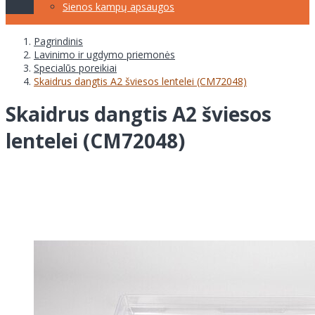
Sienos kampų apsaugos
Pagrindinis
Lavinimo ir ugdymo priemonės
Specialūs poreikiai
Skaidrus dangtis A2 šviesos lentelei (CM72048)
Skaidrus dangtis A2 šviesos
lentelei (CM72048)