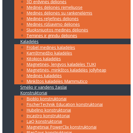
3D erdvinės dėlionės
Medinės dėlionės rėmeliuose
Medinės dėlionės su rankenėlėmis
Medinės reljefinės dėlionės
Medinės rūšiavimo dėlionės
Sluoksniuotos medinės dėlionės
Teminės ir grindų dėlionės
Kaladėlės
Frobel medinės kaladėlės
Kamštmedžio kaladėlės
Kitokios kaladėlės
Magnetinės, lengvos kaladėlės TUKI
Magnetinės, minkštos kaladėlės Jollyheap
Medinės kaladėlės
Minkštos kaladėlės Mammutico
Smėlio ir vandens žaislai
Konstruktoriai
Bioblo konstruktoriai
FischerTechnik Education konstruktoriai
Hubelino konstruktoriai
Incastro konstruktoriai
LaQ konstruktoriai
Magnetiniai PowerClix konstruktoriai
PlanToys konstruktoriai