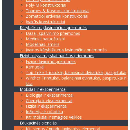
Poly-M konstruktoriai
Thames & Kosmos konstruktoriai
Zometool erdviniai konstruktoriai
Įvairūs konstruktoriai
Kūrybiškumą lavinančios priemonės
Dažai, spalvinimo priemonės
Mediniai paruoštukai
Modelinas, smėlis
Įvairios kūrybiškumą lavinančios priemonės
Fizinį aktyvumą skatinančios priemonės
Fizinio lavinimo priemonės
Kamuoliai
Top Trike Triratukai, balansiniai dviratukai, paspirtukai
Winther Triratukai, balansiniai dviratukai, paspirtukai ir
kita
Mokslas ir eksperimentai
Biologija ir eksperimentai
Chemija ir eksperimentai
Fizika ir eksperimentai
Inžinerija ir robotika
Kiti mokslai ir smagios veiklos
Edukacinės sienelės
Kiti sienos / grindų lavinantys elementai