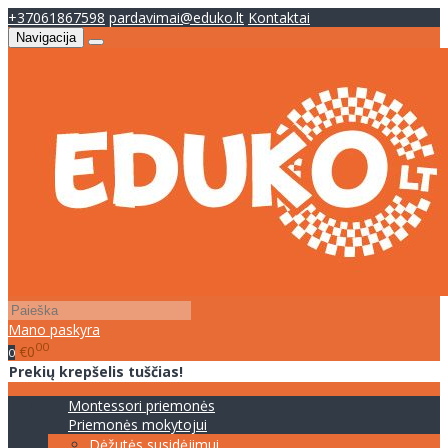
+37061867598
pardavimai@eduko.lt
Kontaktai
Navigacija
Mano paskyra
00
€0
0
Prekių krepšelis tuščias!
Montessori priemonės
Priemonės mokytojui
Dėžutės susidėjimui