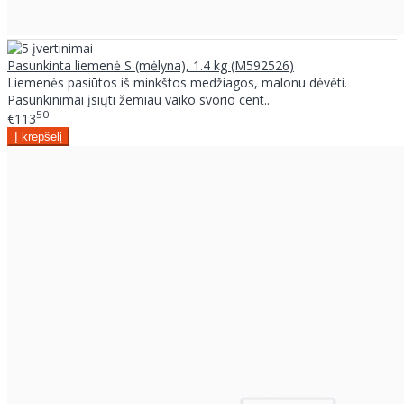
Pasunkinta liemenė S (mėlyna), 1.4 kg (M592526)
Liemenės pasiūtos iš minkštos medžiagos, malonu dėvėti.
Pasunkinimai įsiųti žemiau vaiko svorio cent..
50
€113