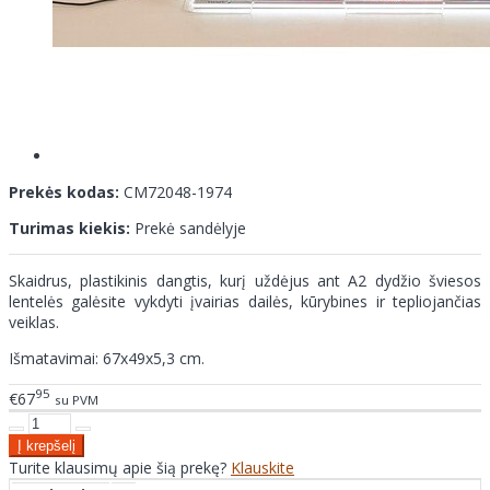
Prekės kodas:
CM72048-1974
Turimas kiekis:
Prekė sandėlyje
Skaidrus, plastikinis dangtis, kurį uždėjus ant A2 dydžio šviesos
lentelės galėsite vykdyti įvairias dailės, kūrybines ir tepliojančias
veiklas.
Išmatavimai: 67x49x5,3 cm.
95
€67
su PVM
Turite klausimų apie šią prekę?
Klauskite