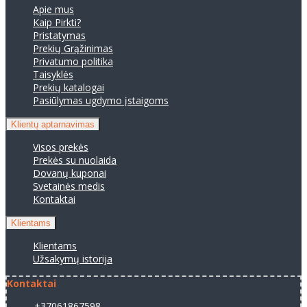
Apie mus
Kaip Pirkti?
Pristatymas
Prekių Grąžinimas
Privatumo politika
Taisyklės
Prekių katalogai
Pasiūlymas ugdymo įstaigoms
Klientų aptarnavimas
Visos prekės
Prekės su nuolaida
Dovanų kuponai
Svetainės medis
Kontaktai
Klientams
Klientams
Užsakymų istorija
Kontaktai
+37061867598