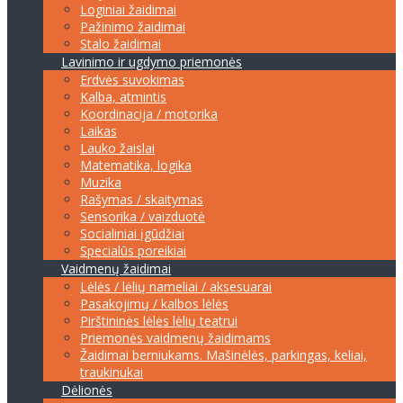
Loginiai žaidimai
Pažinimo žaidimai
Stalo žaidimai
Lavinimo ir ugdymo priemonės
Erdvės suvokimas
Kalba, atmintis
Koordinacija / motorika
Laikas
Lauko žaislai
Matematika, logika
Muzika
Rašymas / skaitymas
Sensorika / vaizduotė
Socialiniai įgūdžiai
Specialūs poreikiai
Vaidmenų žaidimai
Lėlės / lėlių nameliai / aksesuarai
Pasakojimų / kalbos lėlės
Pirštininės lėlės lėlių teatrui
Priemonės vaidmenų žaidimams
Žaidimai berniukams. Mašinėlės, parkingas, keliai,
traukinukai
Dėlionės