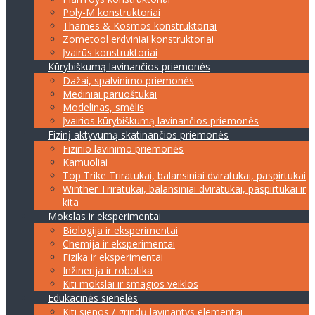
Poly-M konstruktoriai
Thames & Kosmos konstruktoriai
Zometool erdviniai konstruktoriai
Įvairūs konstruktoriai
Kūrybiškumą lavinančios priemonės
Dažai, spalvinimo priemonės
Mediniai paruoštukai
Modelinas, smėlis
Įvairios kūrybiškumą lavinančios priemonės
Fizinį aktyvumą skatinančios priemonės
Fizinio lavinimo priemonės
Kamuoliai
Top Trike Triratukai, balansiniai dviratukai, paspirtukai
Winther Triratukai, balansiniai dviratukai, paspirtukai ir
kita
Mokslas ir eksperimentai
Biologija ir eksperimentai
Chemija ir eksperimentai
Fizika ir eksperimentai
Inžinerija ir robotika
Kiti mokslai ir smagios veiklos
Edukacinės sienelės
Kiti sienos / grindų lavinantys elementai