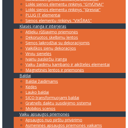
Lokki sienos elementų rinkinys "GYVŪNAI"
Lokki sienos elementų rinkinys "Jūreiviai"
PLUG IT elementai
Sienos elementų rinkinys "VIKŠRAS"
Klasės įranga ir interjeras
Atliekų rūšiavimo priemonės
Dekoruotos skelbimų lentos
Sienos laikrodžiai su dekoracijomis
Vaikiškos sienų dekoracijos
Virvių sienelės
Įvairių paskirčių įranga
Vaikų žaidimų kambario ir aikštelės elementai
Magnetinės lentos ir priemonės
Baldai
Baldai žaidimams
Kėdės
Lauko baldai
SICO transformuojami baldai
Gratnells daiktų susidėjimo sistema
Mobilios scenos
Vaikų apsaugos priemonės
Apsaugos nuo pirštų privėrimo
Asmeninės apsaugos priemonės vaikams