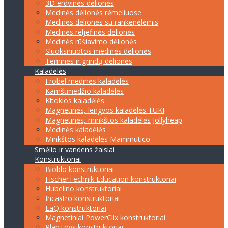
3D erdvinės dėlionės
Medinės dėlionės rėmeliuose
Medinės dėlionės su rankenėlėmis
Medinės reljefinės dėlionės
Medinės rūšiavimo dėlionės
Sluoksniuotos medinės dėlionės
Teminės ir grindų dėlionės
Kaladėlės
Frobel medinės kaladėlės
Kamštmedžio kaladėlės
Kitokios kaladėlės
Magnetinės, lengvos kaladėlės TUKI
Magnetinės, minkštos kaladėlės Jollyheap
Medinės kaladėlės
Minkštos kaladėlės Mammutico
Smėlio ir vandens žaislai
Konstruktoriai
Bioblo konstruktoriai
FischerTechnik Education konstruktoriai
Hubelino konstruktoriai
Incastro konstruktoriai
LaQ konstruktoriai
Magnetiniai PowerClix konstruktoriai
PlanToys konstruktoriai