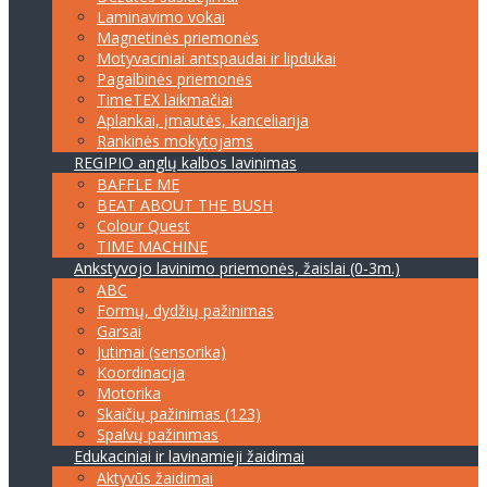
Laminavimo vokai
Magnetinės priemonės
Motyvaciniai antspaudai ir lipdukai
Pagalbinės priemonės
TimeTEX laikmačiai
Aplankai, įmautės, kanceliarija
Rankinės mokytojams
REGIPIO anglų kalbos lavinimas
BAFFLE ME
BEAT ABOUT THE BUSH
Colour Quest
TIME MACHINE
Ankstyvojo lavinimo priemonės, žaislai (0-3m.)
ABC
Formų, dydžių pažinimas
Garsai
Jutimai (sensorika)
Koordinacija
Motorika
Skaičių pažinimas (123)
Spalvų pažinimas
Edukaciniai ir lavinamieji žaidimai
Aktyvūs žaidimai