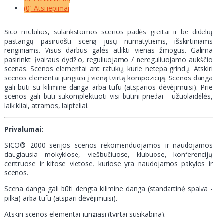
(0) Atsiliepimai
Sico mobilios, sulankstomos scenos padės greitai ir be didelių
pastangų pasiruošti sceną jūsų numatytiems, išskirtiniams
renginiams. Visus darbus galės atlikti vienas žmogus. Galima
pasirinkti įvairaus dydžio, reguliuojamo / nereguliuojamo aukščio
scenas. Scenos elementai ant ratukų, kurie netepa grindų. Atskiri
scenos elementai jungiasi į vieną tvirtą kompoziciją. Scenos danga
gali būti su kilimine danga arba tufu (atsparios dėvėjimuisi). Prie
scenos gali būti sukomplektuoti visi būtini priedai - užuolaidėlės,
laikikliai, atramos, laipteliai.
Privalumai:
SICO® 2000 serijos scenos rekomenduojamos ir naudojamos
daugiausia mokyklose, viešbučiuose, klubuose, konferencijų
centruose ir kitose vietose, kuriose yra naudojamos pakylos ir
scenos.
Scena danga gali būti dengta kilimine danga (standartinė spalva -
pilka) arba tufu (atspari dėvėjimuisi).
Atskiri scenos elementai jungiasi (tvirtai susikabina).