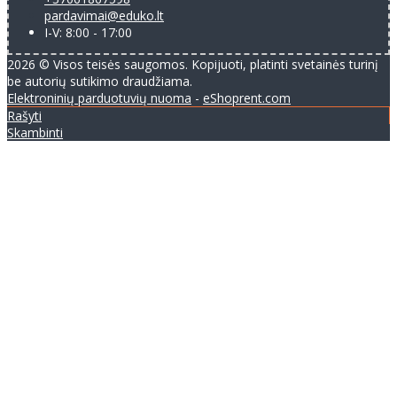
pardavimai@eduko.lt
I-V: 8:00 - 17:00
2026 © Visos teisės saugomos. Kopijuoti, platinti svetainės turinį
be autorių sutikimo draudžiama.
Elektroninių parduotuvių nuoma
-
eShoprent.com
Rašyti
Skambinti