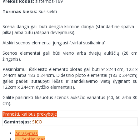
Prekės kodas:
sistemos-169
Turimas kiekis:
Susisiekti
Scena danga gali būti dengta kilimine danga (standartinė spalva -
pilka) arba tufu (atspari dėvėjimuisi).
Atskiri scenos elementai jungiasi (tvirtai susikabina).
Scenos elementai gali būti vieno arba dviejų aukščių (20 cm
žingsnis).
Pasirinkimui: išskleisto elemento plotas gali būti 91x244 cm, 122 x
244cm arba 183 x 244cm. Didesnio ploto elementai (183 x 244cm)
galės padėti sutaupyti lėšas ir sandėliavimo vietą (lyginant su
122cm x 244cm dydžio elementais).
Galite pasirinkti fiksuotus scenos aukščio variantus (40, 60 arba 80
cm).
Pranešti, kai bus prekyboje
Gamintojas:
SICO
Aprašymas
CE ženklinimas