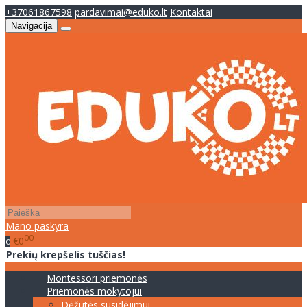
+37061867598
pardavimai@eduko.lt
Kontaktai
Navigacija
Mano paskyra
00
€0
0
Prekių krepšelis tuščias!
Montessori priemonės
Priemonės mokytojui
Dėžutės susidėjimui