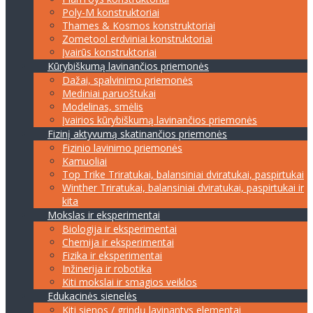
Poly-M konstruktoriai
Thames & Kosmos konstruktoriai
Zometool erdviniai konstruktoriai
Įvairūs konstruktoriai
Kūrybiškumą lavinančios priemonės
Dažai, spalvinimo priemonės
Mediniai paruoštukai
Modelinas, smėlis
Įvairios kūrybiškumą lavinančios priemonės
Fizinį aktyvumą skatinančios priemonės
Fizinio lavinimo priemonės
Kamuoliai
Top Trike Triratukai, balansiniai dviratukai, paspirtukai
Winther Triratukai, balansiniai dviratukai, paspirtukai ir
kita
Mokslas ir eksperimentai
Biologija ir eksperimentai
Chemija ir eksperimentai
Fizika ir eksperimentai
Inžinerija ir robotika
Kiti mokslai ir smagios veiklos
Edukacinės sienelės
Kiti sienos / grindų lavinantys elementai