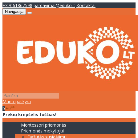
+37061867598
pardavimai@eduko.lt
Kontaktai
Navigacija
Mano paskyra
00
€0
0
Prekių krepšelis tuščias!
Montessori priemonės
Priemonės mokytojui
Dėžutės susidėjimui