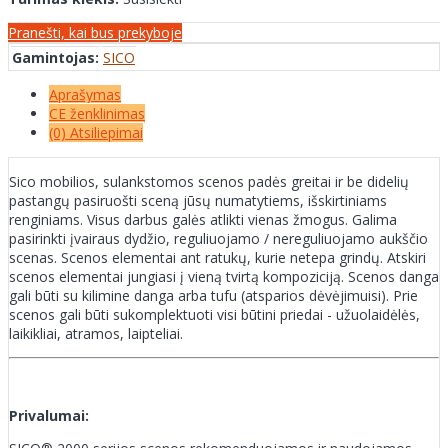
Pranešti, kai bus prekyboje
Gamintojas:
SICO
Aprašymas
CE ženklinimas
(0) Atsiliepimai
Sico mobilios, sulankstomos scenos padės greitai ir be didelių
pastangų pasiruošti sceną jūsų numatytiems, išskirtiniams
renginiams. Visus darbus galės atlikti vienas žmogus. Galima
pasirinkti įvairaus dydžio, reguliuojamo / nereguliuojamo aukščio
scenas. Scenos elementai ant ratukų, kurie netepa grindų. Atskiri
scenos elementai jungiasi į vieną tvirtą kompoziciją. Scenos danga
gali būti su kilimine danga arba tufu (atsparios dėvėjimuisi). Prie
scenos gali būti sukomplektuoti visi būtini priedai - užuolaidėlės,
laikikliai, atramos, laipteliai.
Privalumai: