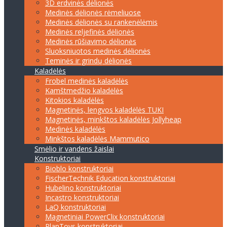
3D erdvinės dėlionės
Medinės dėlionės rėmeliuose
Medinės dėlionės su rankenėlėmis
Medinės reljefinės dėlionės
Medinės rūšiavimo dėlionės
Sluoksniuotos medinės dėlionės
Teminės ir grindų dėlionės
Kaladėlės
Frobel medinės kaladėlės
Kamštmedžio kaladėlės
Kitokios kaladėlės
Magnetinės, lengvos kaladėlės TUKI
Magnetinės, minkštos kaladėlės Jollyheap
Medinės kaladėlės
Minkštos kaladėlės Mammutico
Smėlio ir vandens žaislai
Konstruktoriai
Bioblo konstruktoriai
FischerTechnik Education konstruktoriai
Hubelino konstruktoriai
Incastro konstruktoriai
LaQ konstruktoriai
Magnetiniai PowerClix konstruktoriai
PlanToys konstruktoriai