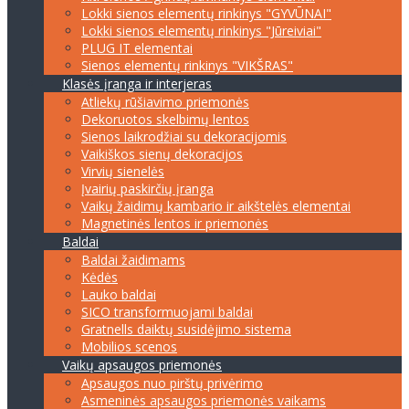
Lokki sienos elementų rinkinys "GYVŪNAI"
Lokki sienos elementų rinkinys "Jūreiviai"
PLUG IT elementai
Sienos elementų rinkinys "VIKŠRAS"
Klasės įranga ir interjeras
Atliekų rūšiavimo priemonės
Dekoruotos skelbimų lentos
Sienos laikrodžiai su dekoracijomis
Vaikiškos sienų dekoracijos
Virvių sienelės
Įvairių paskirčių įranga
Vaikų žaidimų kambario ir aikštelės elementai
Magnetinės lentos ir priemonės
Baldai
Baldai žaidimams
Kėdės
Lauko baldai
SICO transformuojami baldai
Gratnells daiktų susidėjimo sistema
Mobilios scenos
Vaikų apsaugos priemonės
Apsaugos nuo pirštų privėrimo
Asmeninės apsaugos priemonės vaikams