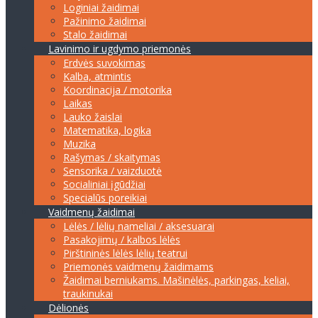
Loginiai žaidimai
Pažinimo žaidimai
Stalo žaidimai
Lavinimo ir ugdymo priemonės
Erdvės suvokimas
Kalba, atmintis
Koordinacija / motorika
Laikas
Lauko žaislai
Matematika, logika
Muzika
Rašymas / skaitymas
Sensorika / vaizduotė
Socialiniai įgūdžiai
Specialūs poreikiai
Vaidmenų žaidimai
Lėlės / lėlių nameliai / aksesuarai
Pasakojimų / kalbos lėlės
Pirštininės lėlės lėlių teatrui
Priemonės vaidmenų žaidimams
Žaidimai berniukams. Mašinėlės, parkingas, keliai,
traukinukai
Dėlionės