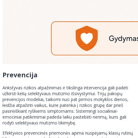
Prevencija
Ankstyvas rizikos atpažinimas ir tikslinga intervencija gali padėti
užkirsti kelią selektyvaus mutizmo išsivystymui. Trijų pakopų
prevencijos modeliai, taikomi nuo pat pirmos mokyklos dienos,
leidžia atpažinti vaikus, kurie patenka į rizikos grupę dar prieš
pasireiškiant ryškiems simptomams. Sistemingi socialiniai-
emociniai patikrinimai padeda laiku pastebėti nerimą, kuris gali
rodyti selektyvaus mutizmo tikimybę.
Efektyvios prevencinės priemonės apima nuspėjamų klasių rutinų