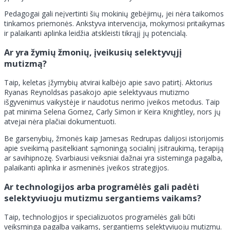
Pedagogai gali neįvertinti šių mokinių gebėjimų, jei nėra taikomos
tinkamos priemonės. Ankstyva intervencija, mokymosi pritaikymas
ir palaikanti aplinka leidžia atskleisti tikrąjį jų potencialą.
Ar yra žymių žmonių, įveikusių selektyvųjį
mutizmą?
Taip, keletas įžymybių atvirai kalbėjo apie savo patirtį. Aktorius
Ryanas Reynoldsas pasakojo apie selektyvaus mutizmo
išgyvenimus vaikystėje ir naudotus nerimo įveikos metodus. Taip
pat minima Selena Gomez, Carly Simon ir Keira Knightley, nors jų
atvejai nėra plačiai dokumentuoti.
Be garsenybių, žmonės kaip Jamesas Redrupas dalijosi istorijomis
apie sveikimą pasitelkiant sąmoningą socialinį įsitraukimą, terapiją
ar savihipnozę. Svarbiausi veiksniai dažnai yra sisteminga pagalba,
palaikanti aplinka ir asmeninės įveikos strategijos.
Ar technologijos arba programėlės gali padėti
selektyviuoju mutizmu sergantiems vaikams?
Taip, technologijos ir specializuotos programėlės gali būti
veiksminga pagalba vaikams, sergantiems selektyviuoju mutizmu.