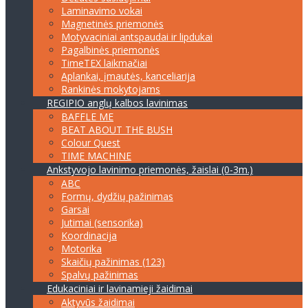
Laminavimo vokai
Magnetinės priemonės
Motyvaciniai antspaudai ir lipdukai
Pagalbinės priemonės
TimeTEX laikmačiai
Aplankai, įmautės, kanceliarija
Rankinės mokytojams
REGIPIO anglų kalbos lavinimas
BAFFLE ME
BEAT ABOUT THE BUSH
Colour Quest
TIME MACHINE
Ankstyvojo lavinimo priemonės, žaislai (0-3m.)
ABC
Formų, dydžių pažinimas
Garsai
Jutimai (sensorika)
Koordinacija
Motorika
Skaičių pažinimas (123)
Spalvų pažinimas
Edukaciniai ir lavinamieji žaidimai
Aktyvūs žaidimai