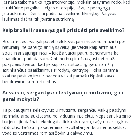
jei nėra taikoma tikslinga intervencija. Moksliniai tyrimai rodo, kad
struktūrinė pagalba – elgesio terapija, tėvų ir pedagogų
įsitraukimas – ženkliai padidina sveikimo tikimybę. Pasyvus
laukimas dažnai tik įtvirtina sutrikimą.
Kaip broliai ir seserys gali prisidėti prie sveikimo?
Broliai ir seserys gali padėti selektyviajam mutizmui mažinti per
natūralią, neįpareigojančią sąveiką. Jie veikia kaip artimiausi
socialiniai sąjungininkai – leidžia vaikui patirti bendravimą be
spaudimo, padeda sumažinti nerimą ir džiaugiasi net mažais
pokyčiais. Svarbu, kad jie suprastų situaciją, gautų amžių
atitinkančius paaiškinimus ir rodytų kantrybę. Tokia parama
skatina pasitikėjimą ir padeda vaikui pamažu išplėsti savo
bendravimo komforto ribas.
Ar vaikai, sergantys selektyviuoju mutizmu, gali
gerai mokytis?
Taip, dauguma selektyviuoju mutizmu sergančių vaikų pasižymi
normaliu arba aukštesniu nei vidutinis intelektu. Nepaisant kalbinio
barjero, jie dažnai sėkmingai atlieka skaitymo, rašymo ar logikos
užduotis. Tačiau jų akademiniai rezultatai gali būti nenuoseklūs,
ypač jei vertinimas remiasi žodiniu dalyvavimu.