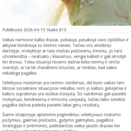
Publikuota 2026-04-15
Skaitė 813
Vaikas namuose kalba drąsiai, juokauja, pasakoja savo įspūdžius ir
aktyviai bendrauja su šeimos nariais. Tačiau vos atsidūręs
darželyje, mokykloje ar tarp mažiau pažįstamų žmonių, jis tarsi
užsisklendžia – neatsako į klausimus, vengia kalbėti ir gali atrodyti
itin drovus. Tokia situacija tėvams dažnai kelia nerimą ir verčia
svarstyti, ar tai tik charakterio bruožas, ar ženklas, kad vaikui
reikalinga pagalba.
Selektyvus mutizmas yra nerimo sutrikimas, dėl kurio vaikas tam
tikrose socialinėse situacijose nekalba, nors jo kalbos gebėjimai ir
kalbos supratimas yra visiškai išsivystę. Šis sutrikimas gali paveikti
mokymąsi, bendravimą ir emocinę savijautą, tačiau laiku suteikta
pagalba dažnai padeda pasiekti labai gerų rezultatų.
Šiame straipsnyje aptarsime pagrindinius selektyvaus mutizmo
požymius, galimas priežastis, gydymo galimybes, pagalbos
strategijas ir priemones, padedančias vaikui jaustis drąsiau bei