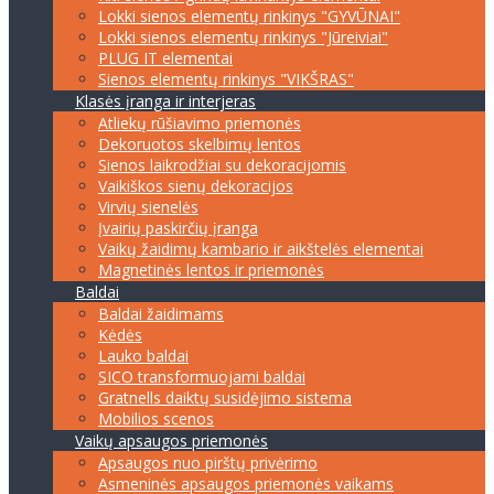
Lokki sienos elementų rinkinys "GYVŪNAI"
Lokki sienos elementų rinkinys "Jūreiviai"
PLUG IT elementai
Sienos elementų rinkinys "VIKŠRAS"
Klasės įranga ir interjeras
Atliekų rūšiavimo priemonės
Dekoruotos skelbimų lentos
Sienos laikrodžiai su dekoracijomis
Vaikiškos sienų dekoracijos
Virvių sienelės
Įvairių paskirčių įranga
Vaikų žaidimų kambario ir aikštelės elementai
Magnetinės lentos ir priemonės
Baldai
Baldai žaidimams
Kėdės
Lauko baldai
SICO transformuojami baldai
Gratnells daiktų susidėjimo sistema
Mobilios scenos
Vaikų apsaugos priemonės
Apsaugos nuo pirštų privėrimo
Asmeninės apsaugos priemonės vaikams