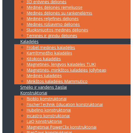
3D erdvinės dėlionės
Medinės dėlionės rėmeliuose
Medinės dėlionės su rankenėlėmis
Medinės reljefinės dėlionės
Medinės rūšiavimo dėlionės
Sluoksniuotos medinės dėlionės
Teminės ir grindų dėlionės
Kaladėlės
Frobel medinės kaladėlės
Kamštmedžio kaladėlės
Kitokios kaladėlės
Magnetinės, lengvos kaladėlės TUKI
Magnetinės, minkštos kaladėlės Jollyheap
Medinės kaladėlės
Minkštos kaladėlės Mammutico
Smėlio ir vandens žaislai
Konstruktoriai
Bioblo konstruktoriai
FischerTechnik Education konstruktoriai
Hubelino konstruktoriai
Incastro konstruktoriai
LaQ konstruktoriai
Magnetiniai PowerClix konstruktoriai
PlanToys konstruktoriai