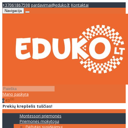
+37061867598
pardavimai@eduko.lt
Kontaktai
Navigacija
Mano paskyra
00
€0
0
Prekių krepšelis tuščias!
Montessori priemonės
Priemonės mokytojui
Dėžutės susidėjimui