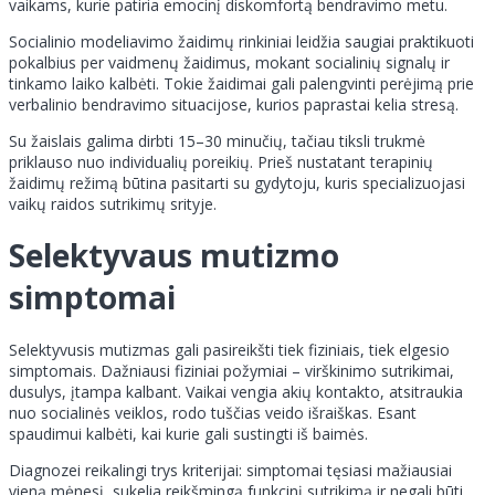
vaikams, kurie patiria emocinį diskomfortą bendravimo metu.
Socialinio modeliavimo žaidimų rinkiniai leidžia saugiai praktikuoti
pokalbius per vaidmenų žaidimus, mokant socialinių signalų ir
tinkamo laiko kalbėti. Tokie žaidimai gali palengvinti perėjimą prie
verbalinio bendravimo situacijose, kurios paprastai kelia stresą.
Su žaislais galima dirbti 15–30 minučių, tačiau tiksli trukmė
priklauso nuo individualių poreikių. Prieš nustatant terapinių
žaidimų režimą būtina pasitarti su gydytoju, kuris specializuojasi
vaikų raidos sutrikimų srityje.
Selektyvaus mutizmo
simptomai
Selektyvusis mutizmas gali pasireikšti tiek fiziniais, tiek elgesio
simptomais. Dažniausi fiziniai požymiai – virškinimo sutrikimai,
dusulys, įtampa kalbant. Vaikai vengia akių kontakto, atsitraukia
nuo socialinės veiklos, rodo tuščias veido išraiškas. Esant
spaudimui kalbėti, kai kurie gali sustingti iš baimės.
Diagnozei reikalingi trys kriterijai: simptomai tęsiasi mažiausiai
vieną mėnesį, sukelia reikšmingą funkcinį sutrikimą ir negali būti