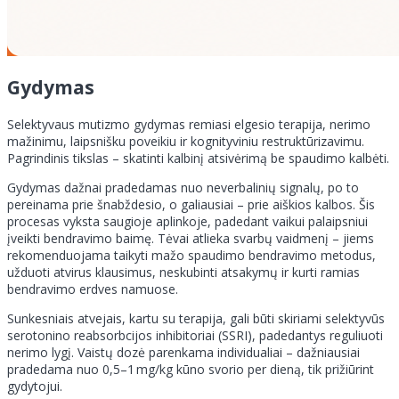
Gydymas
Selektyvaus mutizmo gydymas remiasi elgesio terapija, nerimo
mažinimu, laipsnišku poveikiu ir kognityviniu restruktūrizavimu.
Pagrindinis tikslas – skatinti kalbinį atsivėrimą be spaudimo kalbėti.
Gydymas dažnai pradedamas nuo neverbalinių signalų, po to
pereinama prie šnabždesio, o galiausiai – prie aiškios kalbos. Šis
procesas vyksta saugioje aplinkoje, padedant vaikui palaipsniui
įveikti bendravimo baimę. Tėvai atlieka svarbų vaidmenį – jiems
rekomenduojama taikyti mažo spaudimo bendravimo metodus,
užduoti atvirus klausimus, neskubinti atsakymų ir kurti ramias
bendravimo erdves namuose.
Sunkesniais atvejais, kartu su terapija, gali būti skiriami selektyvūs
serotonino reabsorbcijos inhibitoriai (SSRI), padedantys reguliuoti
nerimo lygį. Vaistų dozė parenkama individualiai – dažniausiai
pradedama nuo 0,5–1 mg/kg kūno svorio per dieną, tik prižiūrint
gydytojui.