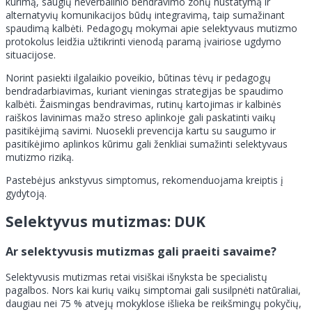
kūrimą, saugių neverbalinio bendravimo zonų nustatymą ir
alternatyvių komunikacijos būdų integravimą, taip sumažinant
spaudimą kalbėti. Pedagogų mokymai apie selektyvaus mutizmo
protokolus leidžia užtikrinti vienodą paramą įvairiose ugdymo
situacijose.
Norint pasiekti ilgalaikio poveikio, būtinas tėvų ir pedagogų
bendradarbiavimas, kuriant vieningas strategijas be spaudimo
kalbėti. Žaismingas bendravimas, rutinų kartojimas ir kalbinės
raiškos lavinimas mažo streso aplinkoje gali paskatinti vaikų
pasitikėjimą savimi. Nuosekli prevencija kartu su saugumo ir
pasitikėjimo aplinkos kūrimu gali ženkliai sumažinti selektyvaus
mutizmo riziką.
Pastebėjus ankstyvus simptomus, rekomenduojama kreiptis į
gydytoją.
Selektyvus mutizmas: DUK
Ar selektyvusis mutizmas gali praeiti savaime?
Selektyvusis mutizmas retai visiškai išnyksta be specialistų
pagalbos. Nors kai kurių vaikų simptomai gali susilpnėti natūraliai,
daugiau nei 75 % atvejų mokyklose išlieka be reikšmingų pokyčių,