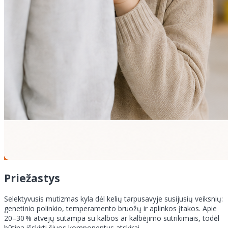
Priežastys
Selektyvusis mutizmas kyla dėl kelių tarpusavyje susijusių veiksnių:
genetinio polinkio, temperamento bruožų ir aplinkos įtakos. Apie
20–30 % atvejų sutampa su kalbos ar kalbėjimo sutrikimais, todėl
būtina išskirti šiuos komponentus atskirai.