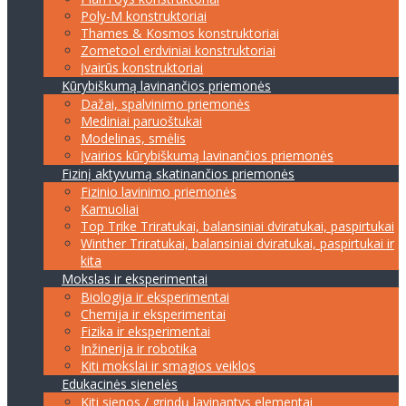
Poly-M konstruktoriai
Thames & Kosmos konstruktoriai
Zometool erdviniai konstruktoriai
Įvairūs konstruktoriai
Kūrybiškumą lavinančios priemonės
Dažai, spalvinimo priemonės
Mediniai paruoštukai
Modelinas, smėlis
Įvairios kūrybiškumą lavinančios priemonės
Fizinį aktyvumą skatinančios priemonės
Fizinio lavinimo priemonės
Kamuoliai
Top Trike Triratukai, balansiniai dviratukai, paspirtukai
Winther Triratukai, balansiniai dviratukai, paspirtukai ir
kita
Mokslas ir eksperimentai
Biologija ir eksperimentai
Chemija ir eksperimentai
Fizika ir eksperimentai
Inžinerija ir robotika
Kiti mokslai ir smagios veiklos
Edukacinės sienelės
Kiti sienos / grindų lavinantys elementai