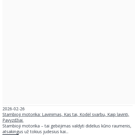
2026-02-26
Stambioji motorika: Lavinimas, Kas tai, Kodėl svarbu, Kaip lavinti,
Pavyzdžiai.
Stambioji motorika – tai gebėjimas valdyti didelius kūno raumenis,
atsakingus už tokius judesius kai...