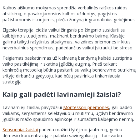
Kalbos aiškumo mokymas sprendžia verbalinės raiškos raidos
atsilikimą, o pasakojamosios kalbos užduotys, pagrįstos
pažįstamomis istorijomis, plečia žodyną ir gramatinius gebėjimus.
Elgesio terapija leidžia vaikui žingsnis po žingsnio susidurti su
kalbėjimo situacijomis, mažinant bendravimo baimę. Klasėje
galima taikyti rašytinius atsakymus, vaizdines priemones ir kitus
neverbalinius sprendimus, padedančius vaikui įsitraukti be streso.
Teigiamas paskatinimas už kiekvieną bandymą kalbėti sustiprina
vaiko pasitikėjimą ir skatina įgūdžių augimą. Prieš taikant
konkrečią metodiką būtina pasitarti su vaikų bendravimo sutrikimų
srityje dirbančiu gydytoju, kad būtų pasirinkta tinkamiausia
strategija.
Kaip gali padėti lavinamieji žaislai?
Lavinamieji žaislai, pavyzdžiui
Montessori priemonės
, gali padėti
vaikams, sergantiems selektyviuoju mutizmu, ugdyti bendravimo
įgūdžius mažo spaudimo aplinkoje ir sumažinti kalbėjimo nerimą.
Sensoriniai žaislai
padeda mažinti lytėjimo jautrumą, gerina
dėmesio koncentraciją ir palaiko savireguliaciją – tai svarbu