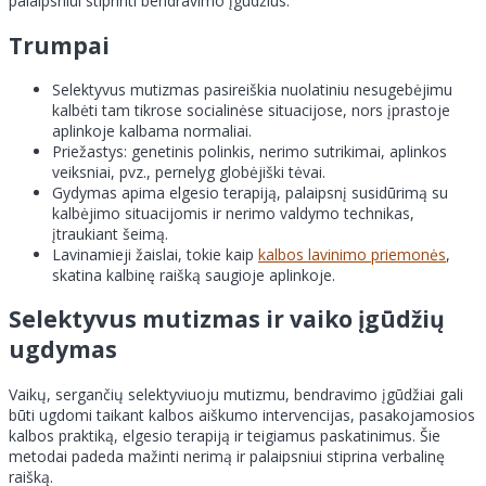
palaipsniui stiprinti bendravimo įgūdžius.
Trumpai
Selektyvus mutizmas pasireiškia nuolatiniu nesugebėjimu
kalbėti tam tikrose socialinėse situacijose, nors įprastoje
aplinkoje kalbama normaliai.
Priežastys: genetinis polinkis, nerimo sutrikimai, aplinkos
veiksniai, pvz., pernelyg globėjiški tėvai.
Gydymas apima elgesio terapiją, palaipsnį susidūrimą su
kalbėjimo situacijomis ir nerimo valdymo technikas,
įtraukiant šeimą.
Lavinamieji žaislai, tokie kaip
kalbos lavinimo priemonės
,
skatina kalbinę raišką saugioje aplinkoje.
Selektyvus mutizmas ir vaiko įgūdžių
ugdymas
Vaikų, sergančių selektyviuoju mutizmu, bendravimo įgūdžiai gali
būti ugdomi taikant kalbos aiškumo intervencijas, pasakojamosios
kalbos praktiką, elgesio terapiją ir teigiamus paskatinimus. Šie
metodai padeda mažinti nerimą ir palaipsniui stiprina verbalinę
raišką.