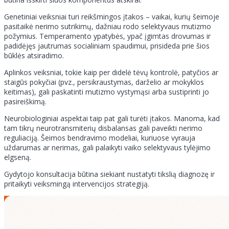
Genetiniai veiksniai turi reikšmingos įtakos – vaikai, kurių šeimoje
pasitaikė nerimo sutrikimų, dažniau rodo selektyvaus mutizmo
požymius. Temperamento ypatybės, ypač įgimtas drovumas ir
padidėjęs jautrumas socialiniam spaudimui, prisideda prie šios
būklės atsiradimo.
Aplinkos veiksniai, tokie kaip per didelė tėvų kontrolė, patyčios ar
staigūs pokyčiai (pvz., persikraustymas, darželio ar mokyklos
keitimas), gali paskatinti mutizmo vystymąsi arba sustiprinti jo
pasireiškimą.
Neurobiologiniai aspektai taip pat gali turėti įtakos. Manoma, kad
tam tikrų neurotransmiterių disbalansas gali paveikti nerimo
reguliaciją. Šeimos bendravimo modeliai, kuriuose vyrauja
uždarumas ar nerimas, gali palaikyti vaiko selektyvaus tylėjimo
elgseną.
Gydytojo konsultacija būtina siekiant nustatyti tikslią diagnozę ir
pritaikyti veiksmingą intervencijos strategiją.