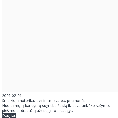
2026-02-26
Smulkioji motorika: lavinimas, svarba, priemonės
Nuo pirmųjų bandymų sugriebti žaislą iki savarankiško rašymo,
piešimo ar drabužių užsisegimo – daugy...
Daugiau