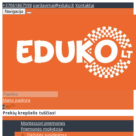
+37061867598
pardavimai@eduko.lt
Kontaktai
Navigacija
Mano paskyra
00
€0
0
Prekių krepšelis tuščias!
Montessori priemonės
Priemonės mokytojui
Dėžutės susidėjimui