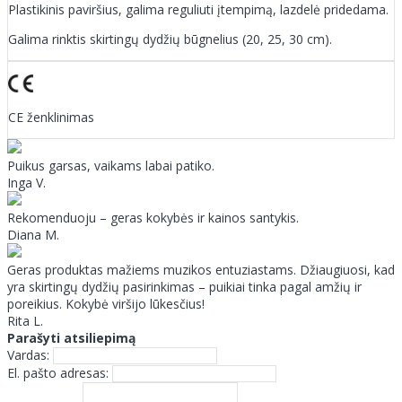
Plastikinis paviršius, galima reguliuti įtempimą, lazdelė pridedama.
Galima rinktis skirtingų dydžių būgnelius (20, 25, 30 cm).
CE ženklinimas
Puikus garsas, vaikams labai patiko.
Inga V.
Rekomenduoju – geras kokybės ir kainos santykis.
Diana M.
Geras produktas mažiems muzikos entuziastams. Džiaugiuosi, kad
yra skirtingų dydžių pasirinkimas – puikiai tinka pagal amžių ir
poreikius. Kokybė viršijo lūkesčius!
Rita L.
Parašyti atsiliepimą
Vardas:
El. pašto adresas: