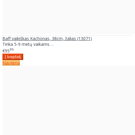
Baff vaikiškas Kachonas, 38cm, žalias (13071)
Tinka 5-9 metų vaikams. ..
95
€95
Naujiena