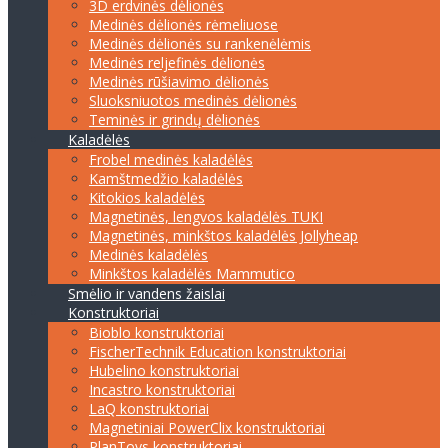
3D erdvinės dėlionės
Medinės dėlionės rėmeliuose
Medinės dėlionės su rankenėlėmis
Medinės reljefinės dėlionės
Medinės rūšiavimo dėlionės
Sluoksniuotos medinės dėlionės
Teminės ir grindų dėlionės
Kaladėlės
Frobel medinės kaladėlės
Kamštmedžio kaladėlės
Kitokios kaladėlės
Magnetinės, lengvos kaladėlės TUKI
Magnetinės, minkštos kaladėlės Jollyheap
Medinės kaladėlės
Minkštos kaladėlės Mammutico
Smėlio ir vandens žaislai
Konstruktoriai
Bioblo konstruktoriai
FischerTechnik Education konstruktoriai
Hubelino konstruktoriai
Incastro konstruktoriai
LaQ konstruktoriai
Magnetiniai PowerClix konstruktoriai
PlanToys konstruktoriai