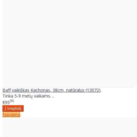
Baff vaikiškas Kachonas, 38cm, natūralus (13072)
Tinka 5-9 metų vaikams. ..
95
€95
Naujiena