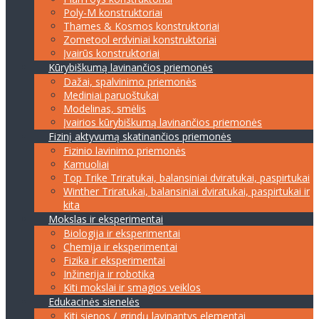
Poly-M konstruktoriai
Thames & Kosmos konstruktoriai
Zometool erdviniai konstruktoriai
Įvairūs konstruktoriai
Kūrybiškumą lavinančios priemonės
Dažai, spalvinimo priemonės
Mediniai paruoštukai
Modelinas, smėlis
Įvairios kūrybiškumą lavinančios priemonės
Fizinį aktyvumą skatinančios priemonės
Fizinio lavinimo priemonės
Kamuoliai
Top Trike Triratukai, balansiniai dviratukai, paspirtukai
Winther Triratukai, balansiniai dviratukai, paspirtukai ir
kita
Mokslas ir eksperimentai
Biologija ir eksperimentai
Chemija ir eksperimentai
Fizika ir eksperimentai
Inžinerija ir robotika
Kiti mokslai ir smagios veiklos
Edukacinės sienelės
Kiti sienos / grindų lavinantys elementai