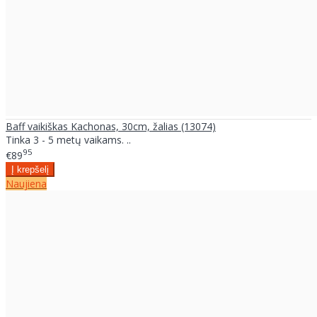
Baff vaikiškas Kachonas, 30cm, žalias (13074)
Tinka 3 - 5 metų vaikams. ..
95
€89
Naujiena