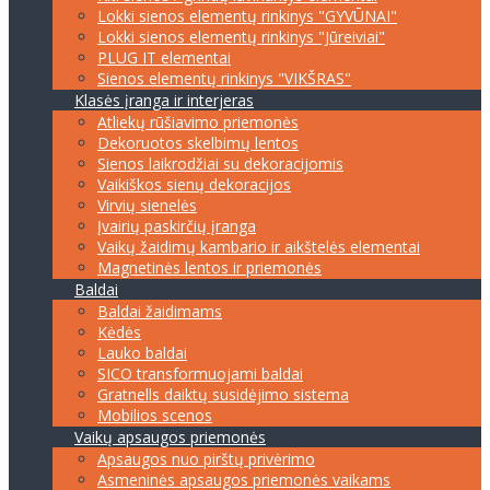
Lokki sienos elementų rinkinys "GYVŪNAI"
Lokki sienos elementų rinkinys "Jūreiviai"
PLUG IT elementai
Sienos elementų rinkinys "VIKŠRAS"
Klasės įranga ir interjeras
Atliekų rūšiavimo priemonės
Dekoruotos skelbimų lentos
Sienos laikrodžiai su dekoracijomis
Vaikiškos sienų dekoracijos
Virvių sienelės
Įvairių paskirčių įranga
Vaikų žaidimų kambario ir aikštelės elementai
Magnetinės lentos ir priemonės
Baldai
Baldai žaidimams
Kėdės
Lauko baldai
SICO transformuojami baldai
Gratnells daiktų susidėjimo sistema
Mobilios scenos
Vaikų apsaugos priemonės
Apsaugos nuo pirštų privėrimo
Asmeninės apsaugos priemonės vaikams