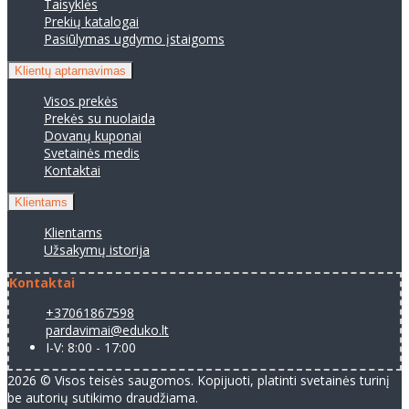
Taisyklės
Prekių katalogai
Pasiūlymas ugdymo įstaigoms
Klientų aptarnavimas
Visos prekės
Prekės su nuolaida
Dovanų kuponai
Svetainės medis
Kontaktai
Klientams
Klientams
Užsakymų istorija
Kontaktai
+37061867598
pardavimai@eduko.lt
I-V: 8:00 - 17:00
2026 © Visos teisės saugomos. Kopijuoti, platinti svetainės turinį
be autorių sutikimo draudžiama.