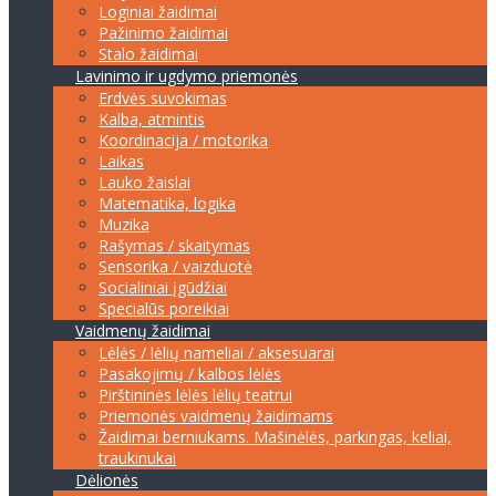
Loginiai žaidimai
Pažinimo žaidimai
Stalo žaidimai
Lavinimo ir ugdymo priemonės
Erdvės suvokimas
Kalba, atmintis
Koordinacija / motorika
Laikas
Lauko žaislai
Matematika, logika
Muzika
Rašymas / skaitymas
Sensorika / vaizduotė
Socialiniai įgūdžiai
Specialūs poreikiai
Vaidmenų žaidimai
Lėlės / lėlių nameliai / aksesuarai
Pasakojimų / kalbos lėlės
Pirštininės lėlės lėlių teatrui
Priemonės vaidmenų žaidimams
Žaidimai berniukams. Mašinėlės, parkingas, keliai,
traukinukai
Dėlionės