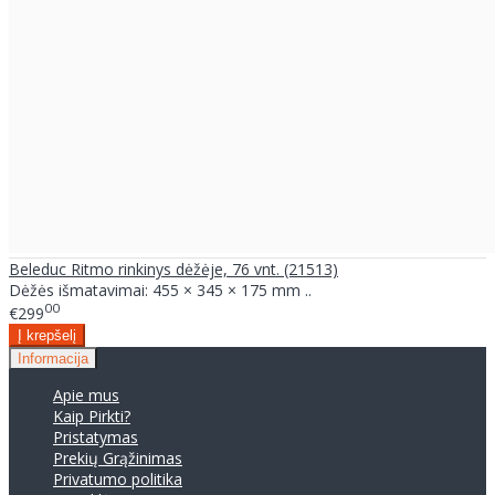
Beleduc Ritmo rinkinys dėžėje, 76 vnt. (21513)
Dėžės išmatavimai: 455 × 345 × 175 mm ..
00
€299
Informacija
Apie mus
Kaip Pirkti?
Pristatymas
Prekių Grąžinimas
Privatumo politika