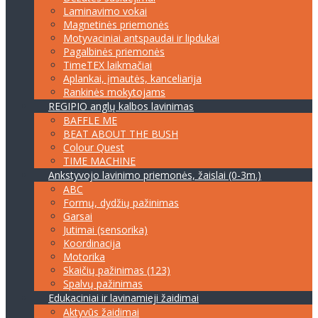
Laminavimo vokai
Magnetinės priemonės
Motyvaciniai antspaudai ir lipdukai
Pagalbinės priemonės
TimeTEX laikmačiai
Aplankai, įmautės, kanceliarija
Rankinės mokytojams
REGIPIO anglų kalbos lavinimas
BAFFLE ME
BEAT ABOUT THE BUSH
Colour Quest
TIME MACHINE
Ankstyvojo lavinimo priemonės, žaislai (0-3m.)
ABC
Formų, dydžių pažinimas
Garsai
Jutimai (sensorika)
Koordinacija
Motorika
Skaičių pažinimas (123)
Spalvų pažinimas
Edukaciniai ir lavinamieji žaidimai
Aktyvūs žaidimai