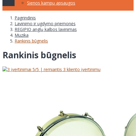
Sienos kampų apsaugos
Pagrindinis
Lavinimo ir ugdymo priemonės
REGIPIO anglų kalbos lavinimas
Muzika
Rankinis būgnelis
Rankinis būgnelis
5
/5 | remiantis
3
kliento įvertinimu