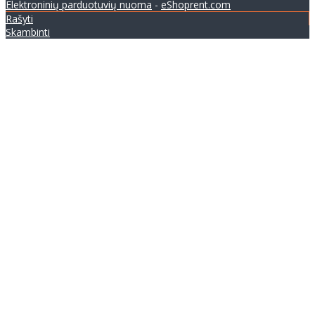
Elektroninių parduotuvių nuoma
-
eShoprent.com
Rašyti
Skambinti