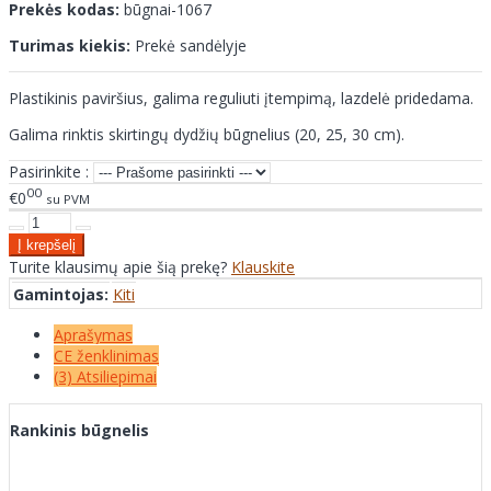
Prekės kodas:
būgnai-1067
Turimas kiekis:
Prekė sandėlyje
Plastikinis paviršius, galima reguliuti įtempimą, lazdelė pridedama.
Galima rinktis skirtingų dydžių būgnelius (20, 25, 30 cm).
Pasirinkite :
00
€0
su PVM
Turite klausimų apie šią prekę?
Klauskite
Gamintojas:
Kiti
Aprašymas
CE ženklinimas
(3) Atsiliepimai
Rankinis būgnelis