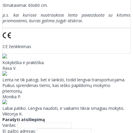
Išmatavimai: 60x60 cm.
p.s. kai kuriose nuotraukose lenta pavaizduota su kitomis
priemonėmis, kurias galima įsigyti atskirai.
CE ženklinimas
Kokybiška ir praktiška.
Rasa V.
Lenta ne tik patogi, bet ir lanksti, todėl lengvai transportuojama.
Puikus sprendimas tiems, kas ieško papildomų mokymo
priemonių.
Monika P.
Labai patiko. Lengva naudoti, ir vaikams tikrai smagiau mokytis.
Viktorija K.
Parašyti atsiliepimą
Vardas:
El. pašto adresas: