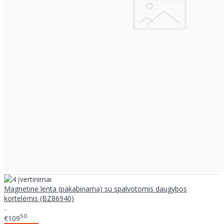
Magnetinė lenta (pakabinama) su spalvotomis daugybos
kortelėmis (BZ86940)
..
50
€109