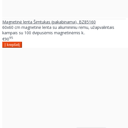
Magnetinė lenta Šimtukas (pakabinama), BZ85160
60x60 cm magnetinė lenta su aliumininiu rėmu, užapvalintais
kampais su 100 dvipusėmis magnetinėmis k..
95
€90