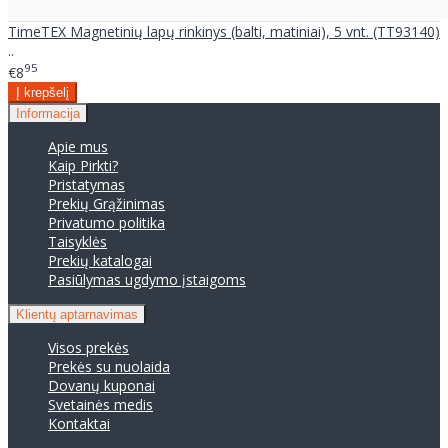
TimeTEX Magnetinių lapų rinkinys (balti, matiniai), 5 vnt. (TT93140)
..
95
€8
Informacija
Apie mus
Kaip Pirkti?
Pristatymas
Prekių Grąžinimas
Privatumo politika
Taisyklės
Prekių katalogai
Pasiūlymas ugdymo įstaigoms
Klientų aptarnavimas
Visos prekės
Prekės su nuolaida
Dovanų kuponai
Svetainės medis
Kontaktai