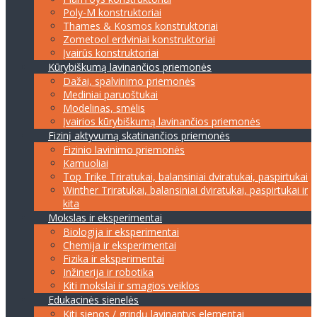
Poly-M konstruktoriai
Thames & Kosmos konstruktoriai
Zometool erdviniai konstruktoriai
Įvairūs konstruktoriai
Kūrybiškumą lavinančios priemonės
Dažai, spalvinimo priemonės
Mediniai paruoštukai
Modelinas, smėlis
Įvairios kūrybiškumą lavinančios priemonės
Fizinį aktyvumą skatinančios priemonės
Fizinio lavinimo priemonės
Kamuoliai
Top Trike Triratukai, balansiniai dviratukai, paspirtukai
Winther Triratukai, balansiniai dviratukai, paspirtukai ir
kita
Mokslas ir eksperimentai
Biologija ir eksperimentai
Chemija ir eksperimentai
Fizika ir eksperimentai
Inžinerija ir robotika
Kiti mokslai ir smagios veiklos
Edukacinės sienelės
Kiti sienos / grindų lavinantys elementai