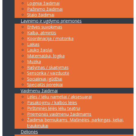
Loginiai žaidimai
Pažinimo žaidimai
Stalo žaidimai
Lavinimo ir ugdymo priemonės
Erdvės suvokimas
Kalba, atmintis
Koordinacija / motorika
Laikas
Lauko žaislai
Matematika, logika
Muzika
Rašymas / skaitymas
Sensorika / vaizduotė
Socialiniai įgūdžiai
Specialūs poreikiai
Vaidmenų žaidimai
Lėlės / lėlių nameliai / aksesuarai
Pasakojimų / kalbos lėlės
Pirštininės lėlės lėlių teatrui
Priemonės vaidmenų žaidimams
Žaidimai berniukams. Mašinėlės, parkingas, keliai,
traukinukai
Dėlionės