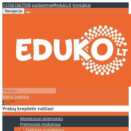
+37061867598
pardavimai@eduko.lt
Kontaktai
Navigacija
Mano paskyra
00
€0
0
Prekių krepšelis tuščias!
Montessori priemonės
Priemonės mokytojui
Dėžutės susidėjimui