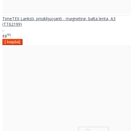
TimeTEX Lanksti, prisiklijuojanti - magnetinė, balta lenta, A3
(TT62199)
..
95
€8