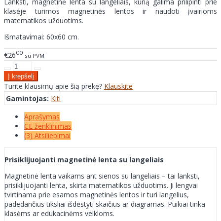
Lanksti, magnetinė lenta su langeliais, kurią galima prilipinti prie
klasėje turimos magnetinės lentos ir naudoti įvairioms
matematikos užduotims.
Išmatavimai: 60x60 cm.
00
€26
su PVM
Turite klausimų apie šią prekę?
Klauskite
Gamintojas:
Kiti
Aprašymas
CE ženklinimas
(3) Atsiliepimai
Prisiklijuojanti magnetinė lenta su langeliais
Magnetinė lenta vaikams ant sienos su langeliais – tai lanksti,
prisiklijuojanti lenta, skirta matematikos užduotims. Ji lengvai
tvirtinama prie esamos magnetinės lentos ir turi langelius,
padedančius tiksliai išdėstyti skaičius ar diagramas. Puikiai tinka
klasėms ar edukacinėms veikloms.