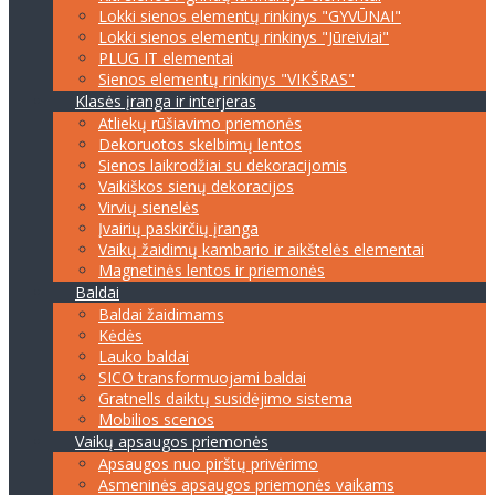
Lokki sienos elementų rinkinys "GYVŪNAI"
Lokki sienos elementų rinkinys "Jūreiviai"
PLUG IT elementai
Sienos elementų rinkinys "VIKŠRAS"
Klasės įranga ir interjeras
Atliekų rūšiavimo priemonės
Dekoruotos skelbimų lentos
Sienos laikrodžiai su dekoracijomis
Vaikiškos sienų dekoracijos
Virvių sienelės
Įvairių paskirčių įranga
Vaikų žaidimų kambario ir aikštelės elementai
Magnetinės lentos ir priemonės
Baldai
Baldai žaidimams
Kėdės
Lauko baldai
SICO transformuojami baldai
Gratnells daiktų susidėjimo sistema
Mobilios scenos
Vaikų apsaugos priemonės
Apsaugos nuo pirštų privėrimo
Asmeninės apsaugos priemonės vaikams