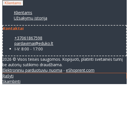
Klientams
Klientams
Užsakymų istorija
Kontaktai
+37061867598
pardavimai@eduko.lt
I-V: 8:00 - 17:00
2026 © Visos teisės saugomos. Kopijuoti, platinti svetainės turinį
be autorių sutikimo draudžiama.
Elektroninių parduotuvių nuoma
-
eShoprent.com
Rašyti
Skambinti