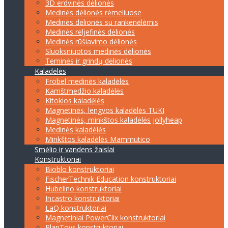
3D erdvinės dėlionės
Medinės dėlionės rėmeliuose
Medinės dėlionės su rankenėlėmis
Medinės reljefinės dėlionės
Medinės rūšiavimo dėlionės
Sluoksniuotos medinės dėlionės
Teminės ir grindų dėlionės
Kaladėlės
Frobel medinės kaladėlės
Kamštmedžio kaladėlės
Kitokios kaladėlės
Magnetinės, lengvos kaladėlės TUKI
Magnetinės, minkštos kaladėlės Jollyheap
Medinės kaladėlės
Minkštos kaladėlės Mammutico
Smėlio ir vandens žaislai
Konstruktoriai
Bioblo konstruktoriai
FischerTechnik Education konstruktoriai
Hubelino konstruktoriai
Incastro konstruktoriai
LaQ konstruktoriai
Magnetiniai PowerClix konstruktoriai
PlanToys konstruktoriai