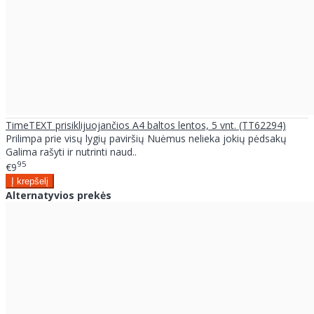
TimeTEXT prisiklijuojančios A4 baltos lentos, 5 vnt. (TT62294)
Prilimpa prie visų lygių paviršių Nuėmus nelieka jokių pėdsakų
Galima rašyti ir nutrinti naud..
95
€9
Alternatyvios prekės