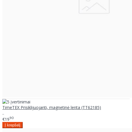
TimeTEX Prisiklijuojanti, magnetinė lenta (TT62185)
..
90
€19