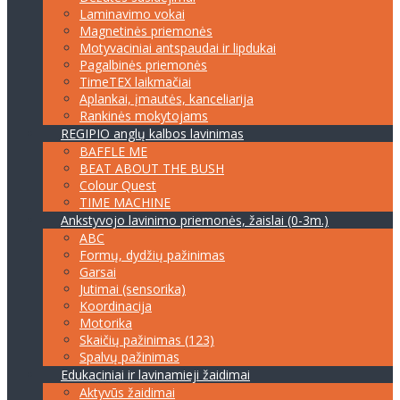
Laminavimo vokai
Magnetinės priemonės
Motyvaciniai antspaudai ir lipdukai
Pagalbinės priemonės
TimeTEX laikmačiai
Aplankai, įmautės, kanceliarija
Rankinės mokytojams
REGIPIO anglų kalbos lavinimas
BAFFLE ME
BEAT ABOUT THE BUSH
Colour Quest
TIME MACHINE
Ankstyvojo lavinimo priemonės, žaislai (0-3m.)
ABC
Formų, dydžių pažinimas
Garsai
Jutimai (sensorika)
Koordinacija
Motorika
Skaičių pažinimas (123)
Spalvų pažinimas
Edukaciniai ir lavinamieji žaidimai
Aktyvūs žaidimai