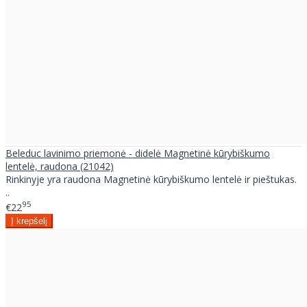
Beleduc lavinimo priemonė - didelė Magnetinė kūrybiškumo
lentelė, raudona (21042)
Rinkinyje yra raudona Magnetinė kūrybiškumo lentelė ir pieštukas.
..
95
€22