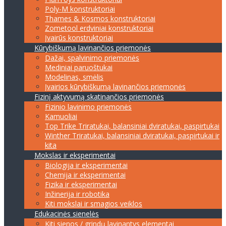
Poly-M konstruktoriai
Thames & Kosmos konstruktoriai
Zometool erdviniai konstruktoriai
Įvairūs konstruktoriai
Kūrybiškumą lavinančios priemonės
Dažai, spalvinimo priemonės
Mediniai paruoštukai
Modelinas, smėlis
Įvairios kūrybiškumą lavinančios priemonės
Fizinį aktyvumą skatinančios priemonės
Fizinio lavinimo priemonės
Kamuoliai
Top Trike Triratukai, balansiniai dviratukai, paspirtukai
Winther Triratukai, balansiniai dviratukai, paspirtukai ir
kita
Mokslas ir eksperimentai
Biologija ir eksperimentai
Chemija ir eksperimentai
Fizika ir eksperimentai
Inžinerija ir robotika
Kiti mokslai ir smagios veiklos
Edukacinės sienelės
Kiti sienos / grindų lavinantys elementai