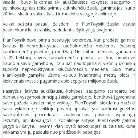
visada buvo laikomas tik aukščiausios kokybės, saugumo ir
aplinkosauginius reikalavimus atitinkančių žaislų gamintojas, kurio
kūriniai skatina vaikus žaisti ir mokintis saugioje aplinkoje.
Vaikai pažįsta pasaulį žaisdami, o PlanToys® žaislai visada
pasirenkami kaip įrankis, padedantis išpildyti jų svajones.
PlanToys® buvo pirma pasaulyje bendrovė, kuri pradėjo gaminti
žaislus iš neproduktyvaus kaučiukmedžio medienos (pasenę
kaučiukmedžių plantacijų medžiai). Neskaitant derliaus, gaunamo
iš 25 hektarų savos kaučiukmedžio plantacijos, kurį bendrovė
naudoja savo gamyboje, taip pat naudojama iš vietinių ūkininkų
supirkta neproduktyvaus kaučiukmedžio mediena. Šiuo metu
PlanToys® gamykla užima 45.000 kvadratinių metrų plotą ir
kiekvienais metais pagamina apie septynis milijonus žaislų.
Pasiryžusi laikytis aukščiausių kokybės, saugumo standartų bei
darnaus vystymosi principų žaislų gamyboje, bendrovė įgyvendina
savo pažadą kasdieninėje veikloje. PlanToys®, siekdama mažinti
savo vykdomoje veikloje poveikį aplinkai, yra sukūrusi griežtas
savikontrolės procedūras, padedančias pasiekti įspūdingų
rezultatų aplinkosaugos ir socialinėje srityse. PlanToys® galima
įsigyti 67 šalyse. Tėvams PlanToys® asocijuojasi su žaislais, kurie
vaikams yra jų pasaulis nuo pradžios iki pabaigos.