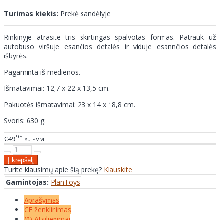
Turimas kiekis:
Prekė sandėlyje
Rinkinyje atrasite tris skirtingas spalvotas formas. Patrauk už
autobuso viršuje esančios detalės ir viduje esannčios detalės
išbyrės.
Pagaminta iš medienos.
Išmatavimai: 12,7 x 22 x 13,5 cm.
Pakuotės išmatavimai: 23 x 14 x 18,8 cm.
Svoris: 630 g.
95
€49
su PVM
Turite klausimų apie šią prekę?
Klauskite
Gamintojas:
PlanToys
Aprašymas
CE ženklinimas
(0) Atsiliepimai