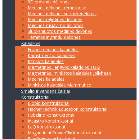
3D erdvinės dėlionės
Medinės dėlionės rėmeliuose
Medinės dėlionės su rankenėlėmis
Medinės reljefinės dėlionės
Medinės rūšiavimo dėlionės
Sluoksniuotos medinės dėlionės
Teminės ir grindų dėlionės
Kaladėlės
Frobel medinės kaladėlės
Kamštmedžio kaladėlės
Kitokios kaladėlės
Magnetinės, lengvos kaladėlės TUKI
Magnetinės, minkštos kaladėlės Jollyheap
Medinės kaladėlės
Minkštos kaladėlės Mammutico
Smėlio ir vandens žaislai
Konstruktoriai
Bioblo konstruktoriai
FischerTechnik Education konstruktoriai
Hubelino konstruktoriai
Incastro konstruktoriai
LaQ konstruktoriai
Magnetiniai PowerClix konstruktoriai
PlanToys konstruktoriai