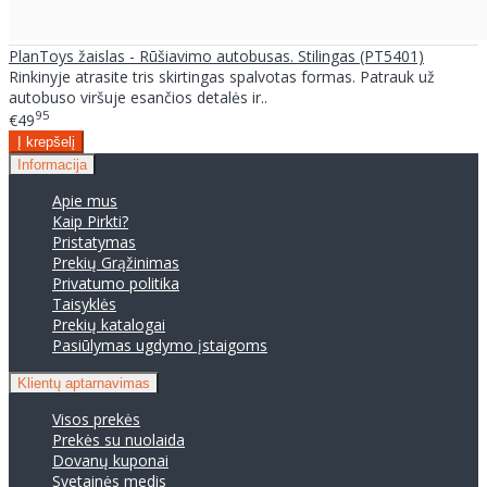
PlanToys žaislas - Rūšiavimo autobusas. Stilingas (PT5401)
Rinkinyje atrasite tris skirtingas spalvotas formas. Patrauk už
autobuso viršuje esančios detalės ir..
95
€49
Informacija
Apie mus
Kaip Pirkti?
Pristatymas
Prekių Grąžinimas
Privatumo politika
Taisyklės
Prekių katalogai
Pasiūlymas ugdymo įstaigoms
Klientų aptarnavimas
Visos prekės
Prekės su nuolaida
Dovanų kuponai
Svetainės medis