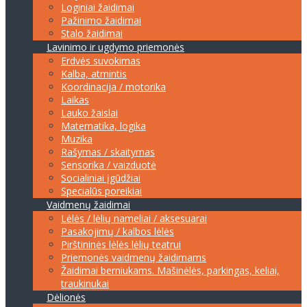
Loginiai žaidimai
Pažinimo žaidimai
Stalo žaidimai
Lavinimo ir ugdymo priemonės
Erdvės suvokimas
Kalba, atmintis
Koordinacija / motorika
Laikas
Lauko žaislai
Matematika, logika
Muzika
Rašymas / skaitymas
Sensorika / vaizduotė
Socialiniai įgūdžiai
Specialūs poreikiai
Vaidmenų žaidimai
Lėlės / lėlių nameliai / aksesuarai
Pasakojimų / kalbos lėlės
Pirštininės lėlės lėlių teatrui
Priemonės vaidmenų žaidimams
Žaidimai berniukams. Mašinėlės, parkingas, keliai,
traukinukai
Dėlionės