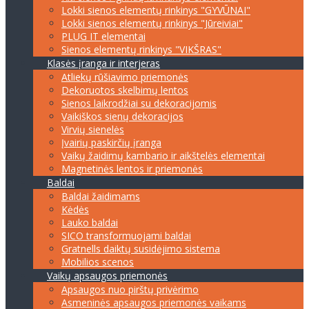
Lokki sienos elementų rinkinys "GYVŪNAI"
Lokki sienos elementų rinkinys "Jūreiviai"
PLUG IT elementai
Sienos elementų rinkinys "VIKŠRAS"
Klasės įranga ir interjeras
Atliekų rūšiavimo priemonės
Dekoruotos skelbimų lentos
Sienos laikrodžiai su dekoracijomis
Vaikiškos sienų dekoracijos
Virvių sienelės
Įvairių paskirčių įranga
Vaikų žaidimų kambario ir aikštelės elementai
Magnetinės lentos ir priemonės
Baldai
Baldai žaidimams
Kėdės
Lauko baldai
SICO transformuojami baldai
Gratnells daiktų susidėjimo sistema
Mobilios scenos
Vaikų apsaugos priemonės
Apsaugos nuo pirštų privėrimo
Asmeninės apsaugos priemonės vaikams