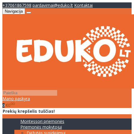
+37061867598
pardavimai@eduko.lt
Kontaktai
Navigacija
Mano paskyra
00
€0
0
Prekių krepšelis tuščias!
Montessori priemonės
Priemonės mokytojui
Dėžutės susidėjimui