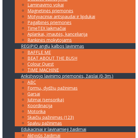
Laminavimo vokai
Magnetinės priemonės
Motyvaciniai antspaudai ir lipdukai
Pagalbinės priemonės
TimeTEX laikmačiai
Aplankai, įmautės, kanceliarija
Rankinės mokytojams
REGIPIO anglų kalbos lavinimas
BAFFLE ME
BEAT ABOUT THE BUSH
Colour Quest
TIME MACHINE
Ankstyvojo lavinimo priemonės, žaislai (0-3m.)
ABC
Formų, dydžių pažinimas
Garsai
Jutimai (sensorika)
Koordinacija
Motorika
Skaičių pažinimas (123)
Spalvų pažinimas
Edukaciniai ir lavinamieji žaidimai
Aktyvūs žaidimai