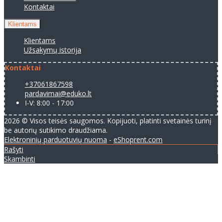
Kontaktai
Klientams
Klientams
Užsakymų istorija
Kontaktai
+37061867598
pardavimai@eduko.lt
I-V: 8:00 - 17:00
2026 © Visos teisės saugomos. Kopijuoti, platinti svetainės turinį
be autorių sutikimo draudžiama.
Elektroninių parduotuvių nuoma
-
eShoprent.com
Rašyti
Skambinti