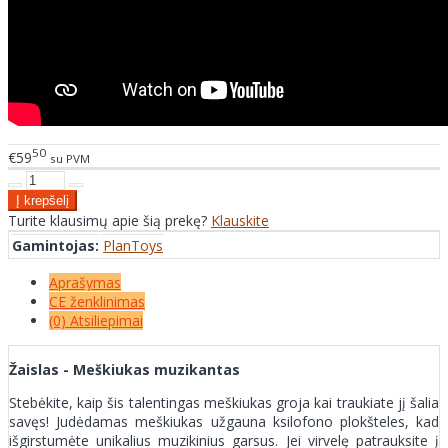
50
€59
su PVM
Turite klausimų apie šią prekę?
Klauskite
Gamintojas:
PlanToys
Aprašymas
CE ženklinimas
(0) Atsiliepimai
Žaislas -
Meškiukas m
uzikantas
Stebėkite, kaip šis talentingas meškiukas groja kai traukiate jį šalia
savęs! Judėdamas meškiukas užgauna ksilofono plokšteles, kad
išgirstumėte unikalius muzikinius garsus. Jei virvelę patrauksite į