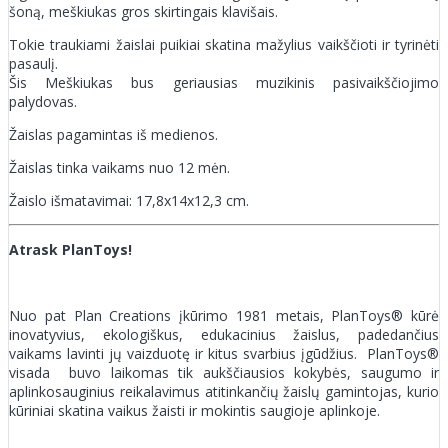
šoną, meškiukas gros skirtingais klavišais.
Tokie traukiami žaislai puikiai skatina mažylius vaikščioti ir tyrinėti
pasaulį.
Šis Meškiukas bus geriausias muzikinis pasivaikščiojimo
palydovas.
Žaislas pagamintas iš medienos.
Žaislas tinka vaikams nuo 12 mėn.
Žaislo išmatavimai: 17,8x14x12,3 cm.
Atrask PlanToys!
Nuo pat Plan Creations įkūrimo 1981 metais, PlanToys® kūrė
inovatyvius, ekologiškus, edukacinius žaislus, padedančius
vaikams lavinti jų vaizduotę ir kitus svarbius įgūdžius. PlanToys®
visada buvo laikomas tik aukščiausios kokybės, saugumo ir
aplinkosauginius reikalavimus atitinkančių žaislų gamintojas, kurio
kūriniai skatina vaikus žaisti ir mokintis saugioje aplinkoje.