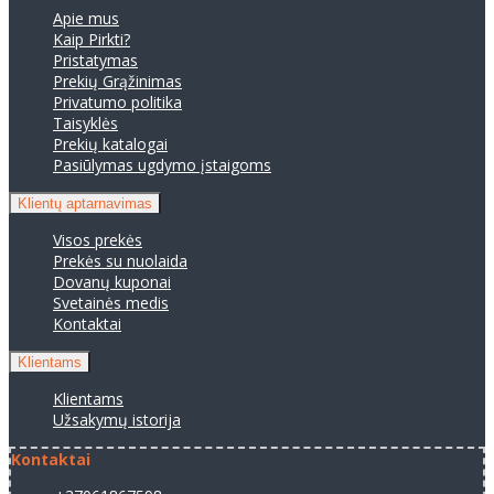
Apie mus
Kaip Pirkti?
Pristatymas
Prekių Grąžinimas
Privatumo politika
Taisyklės
Prekių katalogai
Pasiūlymas ugdymo įstaigoms
Klientų aptarnavimas
Visos prekės
Prekės su nuolaida
Dovanų kuponai
Svetainės medis
Kontaktai
Klientams
Klientams
Užsakymų istorija
Kontaktai