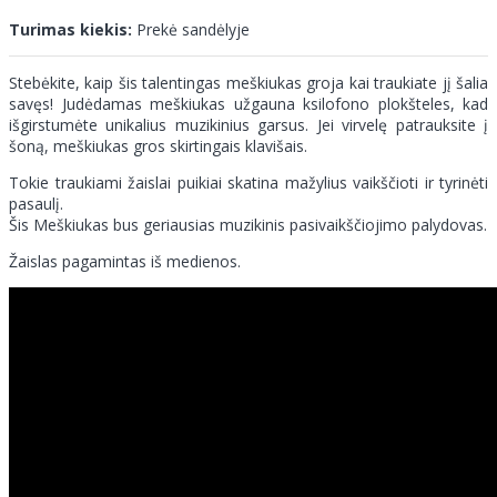
Turimas kiekis:
Prekė sandėlyje
Stebėkite, kaip šis talentingas meškiukas groja kai traukiate jį šalia
savęs! Judėdamas meškiukas užgauna ksilofono plokšteles, kad
išgirstumėte unikalius muzikinius garsus. Jei virvelę patrauksite į
šoną, meškiukas gros skirtingais klavišais.
Tokie traukiami žaislai puikiai skatina mažylius vaikščioti ir tyrinėti
pasaulį.
Šis Meškiukas bus geriausias muzikinis pasivaikščiojimo palydovas.
Žaislas pagamintas iš medienos.