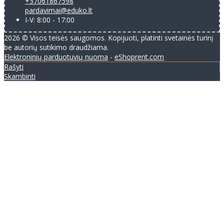
+37061867598
pardavimai@eduko.lt
I-V: 8:00 - 17:00
2026 © Visos teisės saugomos. Kopijuoti, platinti svetainės turinį
be autorių sutikimo draudžiama.
Elektroninių parduotuvių nuoma
-
eShoprent.com
Rašyti
Skambinti