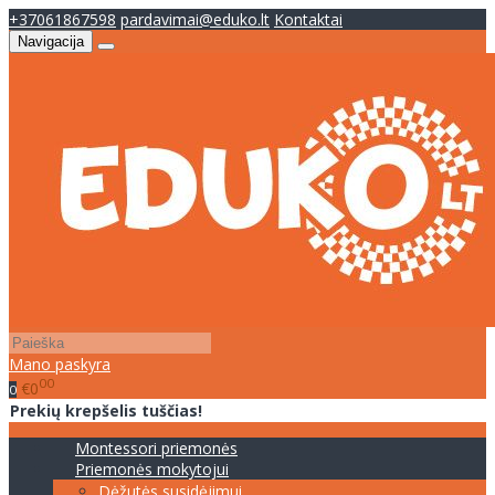
+37061867598
pardavimai@eduko.lt
Kontaktai
Navigacija
Mano paskyra
00
€0
0
Prekių krepšelis tuščias!
Montessori priemonės
Priemonės mokytojui
Dėžutės susidėjimui