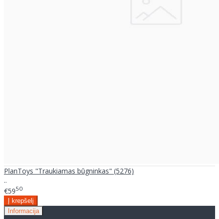
PlanToys "Traukiamas būgninkas" (5276)
..
50
€59
Informacija