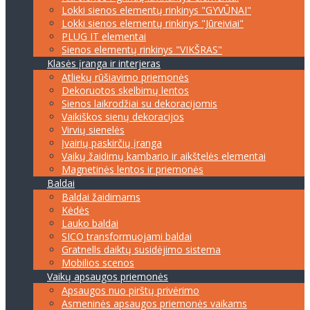
Lokki sienos elementų rinkinys "GYVŪNAI"
Lokki sienos elementų rinkinys "Jūreiviai"
PLUG IT elementai
Sienos elementų rinkinys "VIKŠRAS"
Klasės įranga ir interjeras
Atliekų rūšiavimo priemonės
Dekoruotos skelbimų lentos
Sienos laikrodžiai su dekoracijomis
Vaikiškos sienų dekoracijos
Virvių sienelės
Įvairių paskirčių įranga
Vaikų žaidimų kambario ir aikštelės elementai
Magnetinės lentos ir priemonės
Baldai
Baldai žaidimams
Kėdės
Lauko baldai
SICO transformuojami baldai
Gratnells daiktų susidėjimo sistema
Mobilios scenos
Vaikų apsaugos priemonės
Apsaugos nuo pirštų privėrimo
Asmeninės apsaugos priemonės vaikams