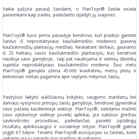
Vaikai pažįsta pasaulį žaisdami, o PlanToys® žaislai visada
pasirenkami kaip įrankis, padedantis išpildyti jų svajones.
PlanToys® buvo pirma pasaulyje bendrovė, kuri pradėjo gaminti
žaislus iš neproduktyvaus kaučiukmedžio medienos (pasenę
kaučiukmedžių plantacijų medžiai). Neskaitant derliaus, gaunamo
iš 25 hektarų savos kaučiukmedžio plantacijos, kurį bendrovė
naudoja savo gamyboje, taip pat naudojama iš vietinių ūkininkų
supirkta neproduktyvaus kaučiukmedžio mediena. Šiuo metu
PlanToys® gamykla užima 45.000 kvadratinių metrų plotą ir
kiekvienais metais pagamina apie septynis milijonus žaislų.
Pasiryžusi laikytis aukščiausių kokybės, saugumo standartų bei
darnaus vystymosi principų žaislų gamyboje, bendrovė įgyvendina
savo pažadą kasdieninėje veikloje. PlanToys®, siekdama mažinti
savo vykdomoje veikloje poveikį aplinkai, yra sukūrusi griežtas
savikontrolės procedūras, padedančias pasiekti įspūdingų
rezultatų aplinkosaugos ir socialinėje srityse. PlanToys® galima
įsigyti 67 šalyse. Tėvams PlanToys® asocijuojasi su žaislais, kurie
vaikams yra jų pasaulis nuo pradžios iki pabaigos.