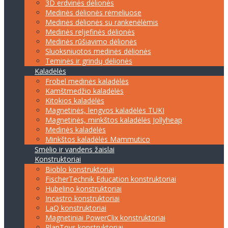
3D erdvinės dėlionės
Medinės dėlionės rėmeliuose
Medinės dėlionės su rankenėlėmis
Medinės reljefinės dėlionės
Medinės rūšiavimo dėlionės
Sluoksniuotos medinės dėlionės
Teminės ir grindų dėlionės
Kaladėlės
Frobel medinės kaladėlės
Kamštmedžio kaladėlės
Kitokios kaladėlės
Magnetinės, lengvos kaladėlės TUKI
Magnetinės, minkštos kaladėlės Jollyheap
Medinės kaladėlės
Minkštos kaladėlės Mammutico
Smėlio ir vandens žaislai
Konstruktoriai
Bioblo konstruktoriai
FischerTechnik Education konstruktoriai
Hubelino konstruktoriai
Incastro konstruktoriai
LaQ konstruktoriai
Magnetiniai PowerClix konstruktoriai
PlanToys konstruktoriai