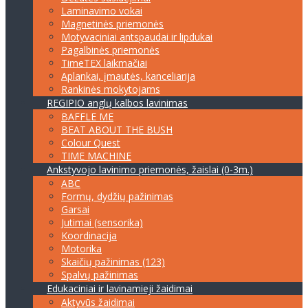
Laminavimo vokai
Magnetinės priemonės
Motyvaciniai antspaudai ir lipdukai
Pagalbinės priemonės
TimeTEX laikmačiai
Aplankai, įmautės, kanceliarija
Rankinės mokytojams
REGIPIO anglų kalbos lavinimas
BAFFLE ME
BEAT ABOUT THE BUSH
Colour Quest
TIME MACHINE
Ankstyvojo lavinimo priemonės, žaislai (0-3m.)
ABC
Formų, dydžių pažinimas
Garsai
Jutimai (sensorika)
Koordinacija
Motorika
Skaičių pažinimas (123)
Spalvų pažinimas
Edukaciniai ir lavinamieji žaidimai
Aktyvūs žaidimai