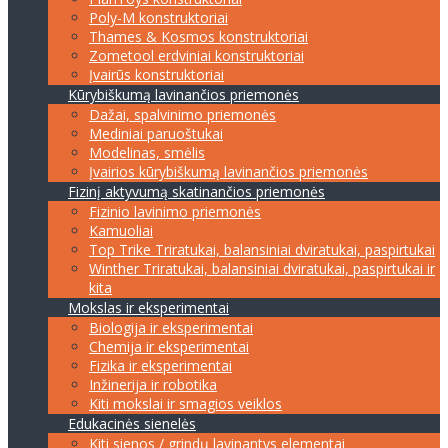
Poly-M konstruktoriai
Thames & Kosmos konstruktoriai
Zometool erdviniai konstruktoriai
Įvairūs konstruktoriai
Kūrybiškumą lavinančios priemonės
Dažai, spalvinimo priemonės
Mediniai paruoštukai
Modelinas, smėlis
Įvairios kūrybiškumą lavinančios priemonės
Fizinį aktyvumą skatinančios priemonės
Fizinio lavinimo priemonės
Kamuoliai
Top Trike Triratukai, balansiniai dviratukai, paspirtukai
Winther Triratukai, balansiniai dviratukai, paspirtukai ir
kita
Mokslas ir eksperimentai
Biologija ir eksperimentai
Chemija ir eksperimentai
Fizika ir eksperimentai
Inžinerija ir robotika
Kiti mokslai ir smagios veiklos
Edukacinės sienelės
Kiti sienos / grindų lavinantys elementai