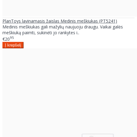
PlanToys lavinamasis žaislas Medinis meškiukas (PT5241)
Medinis meškiukas gali mažylių naujuoju draugu. Vaikai galės
meškiuką paimti, sukinėti jo rankytes i..
95
€20