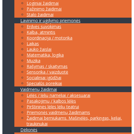
Loginiai žaidimai
Pažinimo žaidimai
Stalo žaidimai
Lavinimo ir ugdymo priemonės
Erdvės suvokimas
Kalba, atmintis
Koordinacija / motorika
Laikas
Lauko žaislai
Matematika, logika
Muzika
Rašymas / skaitymas
Sensorika / vaizduotė
Socialiniai įgūdžiai
Specialūs poreikiai
Vaidmenų žaidimai
Lėlės / lėlių nameliai / aksesuarai
Pasakojimų / kalbos lėlės
Pirštininės lėlės lėlių teatrui
Priemonės vaidmenų žaidimams
Žaidimai berniukams. Mašinėlės, parkingas, keliai,
traukinukai
Dėlionės