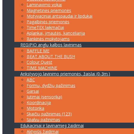
Laminavimo vokai
Magnetinės priemonės
Motyvaciniai antspaudai ir lipdukai
Pagalbinės priemonės
TimeTEX laikmačiai
Aplankai, įmautės, kanceliarija
Rankinės mokytojams
REGIPIO anglų kalbos lavinimas
BAFFLE ME
BEAT ABOUT THE BUSH
Colour Quest
TIME MACHINE
Ankstyvojo lavinimo priemonės, žaislai (0-3m.)
ABC
Formų, dydžių pažinimas
Garsai
Jutimai (sensorika)
Koordinacija
Motorika
Skaičių pažinimas (123)
Spalvų pažinimas
Edukaciniai ir lavinamieji žaidimai
Aktyvūs žaidimai