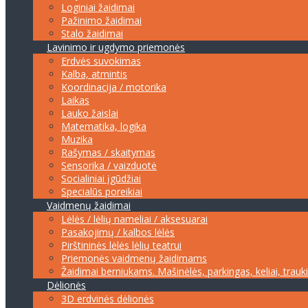
Loginiai žaidimai
Pažinimo žaidimai
Stalo žaidimai
Lavinimo ir ugdymo priemonės
Erdvės suvokimas
Kalba, atmintis
Koordinacija / motorika
Laikas
Lauko žaislai
Matematika, logika
Muzika
Rašymas / skaitymas
Sensorika / vaizduotė
Socialiniai įgūdžiai
Specialūs poreikiai
Vaidmenų žaidimai
Lėlės / lėlių nameliai / aksesuarai
Pasakojimų / kalbos lėlės
Pirštininės lėlės lėlių teatrui
Priemonės vaidmenų žaidimams
Žaidimai berniukams. Mašinėlės, parkingas, keliai, trauk
Dėlionės
3D erdvinės dėlionės