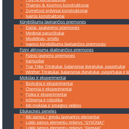
Thames & Kosmos konstruktoriai
Zometool erdviniai konstruktoriai
Įvairūs konstruktoriai
Kūrybiškumą lavinančios priemonės
Dažai, spalvinimo priemonės
Mediniai paruoštukai
Modelinas, smėlis
Įvairios kūrybiškumą lavinančios priemonės
Fizinį aktyvumą skatinančios priemonės
Fizinio lavinimo priemonės
Kamuoliai
Top Trike Triratukai, balansiniai dviratukai, paspirtukai
Winther Triratukai, balansiniai dviratukai, paspirtukai ir k
Mokslas ir eksperimentai
Biologija ir eksperimentai
Chemija ir eksperimentai
Fizika ir eksperimentai
Inžinerija ir robotika
Kiti mokslai ir smagios veiklos
Edukacinės sienelės
Kiti sienos / grindų lavinantys elementai
Lokki sienos elementų rinkinys "GYVŪNAI"
Lokki sienos elementų rinkinys "Jūreiviai"