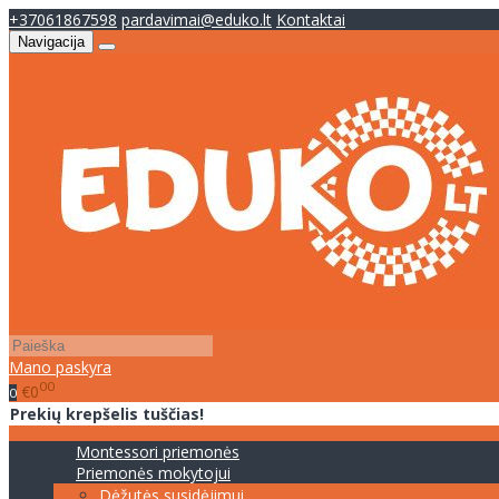
+37061867598
pardavimai@eduko.lt
Kontaktai
Navigacija
Mano paskyra
00
€0
0
Prekių krepšelis tuščias!
Montessori priemonės
Priemonės mokytojui
Dėžutės susidėjimui