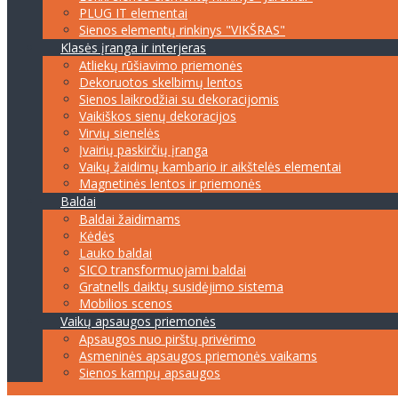
PLUG IT elementai
Sienos elementų rinkinys "VIKŠRAS"
Klasės įranga ir interjeras
Atliekų rūšiavimo priemonės
Dekoruotos skelbimų lentos
Sienos laikrodžiai su dekoracijomis
Vaikiškos sienų dekoracijos
Virvių sienelės
Įvairių paskirčių įranga
Vaikų žaidimų kambario ir aikštelės elementai
Magnetinės lentos ir priemonės
Baldai
Baldai žaidimams
Kėdės
Lauko baldai
SICO transformuojami baldai
Gratnells daiktų susidėjimo sistema
Mobilios scenos
Vaikų apsaugos priemonės
Apsaugos nuo pirštų privėrimo
Asmeninės apsaugos priemonės vaikams
Sienos kampų apsaugos