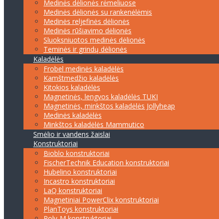
Medinės dėlionės rėmeliuose
Medinės dėlionės su rankenėlėmis
Medinės reljefinės dėlionės
Medinės rūšiavimo dėlionės
Sluoksniuotos medinės dėlionės
Teminės ir grindų dėlionės
Kaladėlės
Frobel medinės kaladėlės
Kamštmedžio kaladėlės
Kitokios kaladėlės
Magnetinės, lengvos kaladėlės TUKI
Magnetinės, minkštos kaladėlės Jollyheap
Medinės kaladėlės
Minkštos kaladėlės Mammutico
Smėlio ir vandens žaislai
Konstruktoriai
Bioblo konstruktoriai
FischerTechnik Education konstruktoriai
Hubelino konstruktoriai
Incastro konstruktoriai
LaQ konstruktoriai
Magnetiniai PowerClix konstruktoriai
PlanToys konstruktoriai
Poly-M konstruktoriai