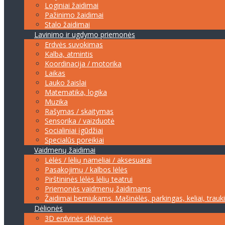
Loginiai žaidimai
Pažinimo žaidimai
Stalo žaidimai
Lavinimo ir ugdymo priemonės
Erdvės suvokimas
Kalba, atmintis
Koordinacija / motorika
Laikas
Lauko žaislai
Matematika, logika
Muzika
Rašymas / skaitymas
Sensorika / vaizduotė
Socialiniai įgūdžiai
Specialūs poreikiai
Vaidmenų žaidimai
Lėlės / lėlių nameliai / aksesuarai
Pasakojimų / kalbos lėlės
Pirštininės lėlės lėlių teatrui
Priemonės vaidmenų žaidimams
Žaidimai berniukams. Mašinėlės, parkingas, keliai, trauk
Dėlionės
3D erdvinės dėlionės