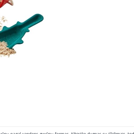
rtgyvūnų pagal vandens gyvūnų formas. Kibirėlio dugnas su iškilimais, t