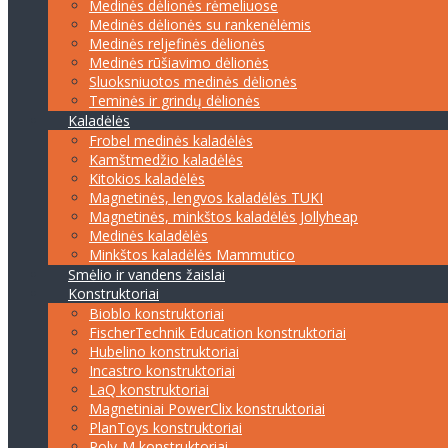
Medinės dėlionės rėmeliuose
Medinės dėlionės su rankenėlėmis
Medinės reljefinės dėlionės
Medinės rūšiavimo dėlionės
Sluoksniuotos medinės dėlionės
Teminės ir grindų dėlionės
Kaladėlės
Frobel medinės kaladėlės
Kamštmedžio kaladėlės
Kitokios kaladėlės
Magnetinės, lengvos kaladėlės TUKI
Magnetinės, minkštos kaladėlės Jollyheap
Medinės kaladėlės
Minkštos kaladėlės Mammutico
Smėlio ir vandens žaislai
Konstruktoriai
Bioblo konstruktoriai
FischerTechnik Education konstruktoriai
Hubelino konstruktoriai
Incastro konstruktoriai
LaQ konstruktoriai
Magnetiniai PowerClix konstruktoriai
PlanToys konstruktoriai
Poly-M konstruktoriai