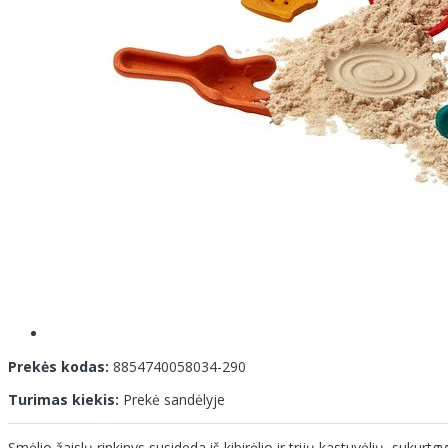
Prekės kodas:
8854740058034-290
Turimas kiekis:
Prekė sandėlyje
Smėlio žaislų rinkinys susideda iš kibirėlio ir trijų kastuvėlių, suku