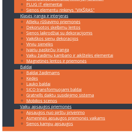
PLUG IT elementai
Sienos elementų rinkinys "VIKŠRAS"
Klasės įranga ir interjeras
Atliekų rūšiavimo priemonės
Dekoruotos skelbimų lentos
Sienos laikrodžiai su dekoracijomis
Vaikiškos sienų dekoracijos
Virvių sienelės
Įvairių paskirčių įranga
Vaikų žaidimų kambario ir aikštelės elementai
Magnetinės lentos ir priemonės
Baldai
Baldai žaidimams
Kėdės
Lauko baldai
SICO transformuojami baldai
Gratnells daiktų susidėjimo sistema
Mobilios scenos
Vaikų apsaugos priemonės
Apsaugos nuo pirštų privėrimo
Asmeninės apsaugos priemonės vaikams
Sienos kampų apsaugos