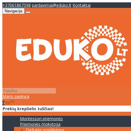
+37061867598
pardavimai@eduko.lt
Kontaktai
Navigacija
Mano paskyra
00
€0
0
Prekių krepšelis tuščias!
Montessori priemonės
Priemonės mokytojui
Dėžutės susidėjimui