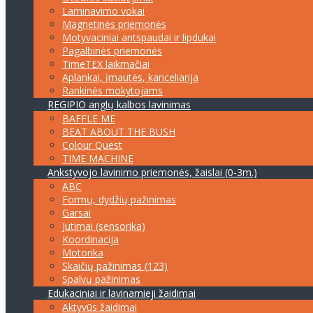
Laminavimo vokai
Magnetinės priemonės
Motyvaciniai antspaudai ir lipdukai
Pagalbinės priemonės
TimeTEX laikmačiai
Aplankai, įmautės, kanceliarija
Rankinės mokytojams
REGIPIO anglų kalbos lavinimas
BAFFLE ME
BEAT ABOUT THE BUSH
Colour Quest
TIME MACHINE
Ankstyvojo lavinimo priemonės, žaislai (0-3m.)
ABC
Formų, dydžių pažinimas
Garsai
Jutimai (sensorika)
Koordinacija
Motorika
Skaičių pažinimas (123)
Spalvų pažinimas
Edukaciniai ir lavinamieji žaidimai
Aktyvūs žaidimai