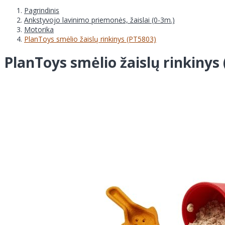
Pagrindinis
Ankstyvojo lavinimo priemonės, žaislai (0-3m.)
Motorika
PlanToys smėlio žaislų rinkinys (PT5803)
PlanToys smėlio žaislų rinkinys