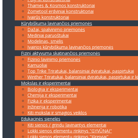
Thames & Kosmos konstruktoriai
Zometool erdviniai konstruktoriai
Įvairūs konstruktoriai
Kūrybiškumą lavinančios priemonės
Dažai, spalvinimo priemonės
Mediniai paruoštukai
Modelinas, smėlis
Įvairios kūrybiškumą lavinančios priemonės
Fizinį aktyvumą skatinančios priemonės
Fizinio lavinimo priemonės
Kamuoliai
Top Trike Triratukai, balansiniai dviratukai, paspirtukai
Winther Triratukai, balansiniai dviratukai, paspirtukai ir k
Mokslas ir eksperimentai
Biologija ir eksperimentai
Chemija ir eksperimentai
Fizika ir eksperimentai
Inžinerija ir robotika
Kiti mokslai ir smagios veiklos
Edukacinės sienelės
Kiti sienos / grindų lavinantys elementai
Lokki sienos elementų rinkinys "GYVŪNAI"
Lokki sienos elementų rinkinys "Jūreiviai"