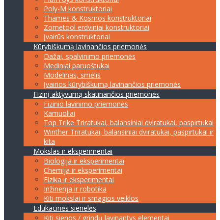
Poly-M konstruktoriai
Thames & Kosmos konstruktoriai
Zometool erdviniai konstruktoriai
Įvairūs konstruktoriai
Kūrybiškumą lavinančios priemonės
Dažai, spalvinimo priemonės
Mediniai paruoštukai
Modelinas, smėlis
Įvairios kūrybiškumą lavinančios priemonės
Fizinį aktyvumą skatinančios priemonės
Fizinio lavinimo priemonės
Kamuoliai
Top Trike Triratukai, balansiniai dviratukai, paspirtukai
Winther Triratukai, balansiniai dviratukai, paspirtukai ir
kita
Mokslas ir eksperimentai
Biologija ir eksperimentai
Chemija ir eksperimentai
Fizika ir eksperimentai
Inžinerija ir robotika
Kiti mokslai ir smagios veiklos
Edukacinės sienelės
Kiti sienos / grindų lavinantys elementai