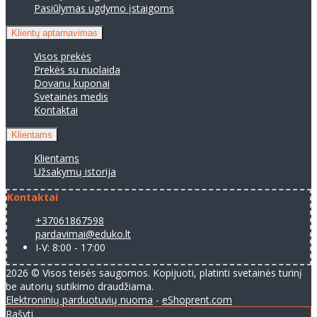
Pasiūlymas ugdymo įstaigoms
Klientų aptarnavimas
Visos prekės
Prekės su nuolaida
Dovanų kuponai
Svetainės medis
Kontaktai
Klientams
Klientams
Užsakymų istorija
Kontaktai
+37061867598
pardavimai@eduko.lt
I-V: 8:00 - 17:00
2026 © Visos teisės saugomos. Kopijuoti, platinti svetainės turinį
be autorių sutikimo draudžiama.
Elektroninių parduotuvių nuoma
-
eShoprent.com
Rašyti