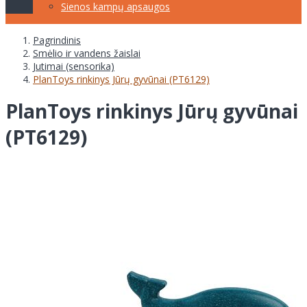
Sienos kampų apsaugos
Pagrindinis
Smėlio ir vandens žaislai
Jutimai (sensorika)
PlanToys rinkinys Jūrų gyvūnai (PT6129)
PlanToys rinkinys Jūrų gyvūnai
(PT6129)