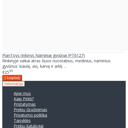
PlanToys rinkinys Naminiai gyvūnai (PT6127)
Rinkinyje vaikai atras šiuos nuostabius, medinius, naminius
gyvūnus: kiaulę, avį, karvę ir arklį. ..
95
€25
Informacija
Apie mus
Kaip Pirkti?
Pristatymas
Prekių Grąžinimas
Privatumo politika
Taisyklės
Prekių katalogai