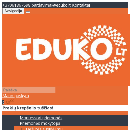
+37061867598
pardavimai@eduko.lt
Kontaktai
Navigacija
Mano paskyra
00
€0
0
Prekių krepšelis tuščias!
Montessori priemonės
Priemonės mokytojui
Dėžutės susidėjimui