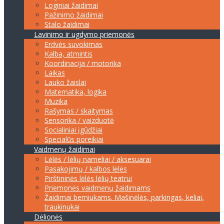
Loginiai žaidimai
Pažinimo žaidimai
Stalo žaidimai
Lavinimo ir ugdymo priemonės
Erdvės suvokimas
Kalba, atmintis
Koordinacija / motorika
Laikas
Lauko žaislai
Matematika, logika
Muzika
Rašymas / skaitymas
Sensorika / vaizduotė
Socialiniai įgūdžiai
Specialūs poreikiai
Vaidmenų žaidimai
Lėlės / lėlių nameliai / aksesuarai
Pasakojimų / kalbos lėlės
Pirštininės lėlės lėlių teatrui
Priemonės vaidmenų žaidimams
Žaidimai berniukams. Mašinėlės, parkingas, keliai,
traukinukai
Dėlionės