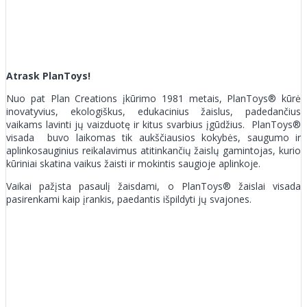
Atrask PlanToys!
Nuo pat Plan Creations įkūrimo 1981 metais, PlanToys® kūrė
inovatyvius, ekologiškus, edukacinius žaislus, padedančius
vaikams lavinti jų vaizduotę ir kitus svarbius įgūdžius. PlanToys®
visada buvo laikomas tik aukščiausios kokybės, saugumo ir
aplinkosauginius reikalavimus atitinkančių žaislų gamintojas, kurio
kūriniai skatina vaikus žaisti ir mokintis saugioje aplinkoje.
Vaikai pažįsta pasaulį žaisdami, o PlanToys® žaislai visada
pasirenkami kaip įrankis, paedantis išpildyti jų svajones.