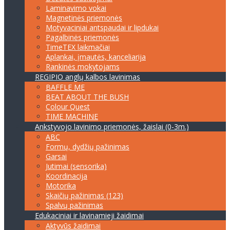
Laminavimo vokai
Magnetinės priemonės
Motyvaciniai antspaudai ir lipdukai
Pagalbinės priemonės
TimeTEX laikmačiai
Aplankai, įmautės, kanceliarija
Rankinės mokytojams
REGIPIO anglų kalbos lavinimas
BAFFLE ME
BEAT ABOUT THE BUSH
Colour Quest
TIME MACHINE
Ankstyvojo lavinimo priemonės, žaislai (0-3m.)
ABC
Formų, dydžių pažinimas
Garsai
Jutimai (sensorika)
Koordinacija
Motorika
Skaičių pažinimas (123)
Spalvų pažinimas
Edukaciniai ir lavinamieji žaidimai
Aktyvūs žaidimai