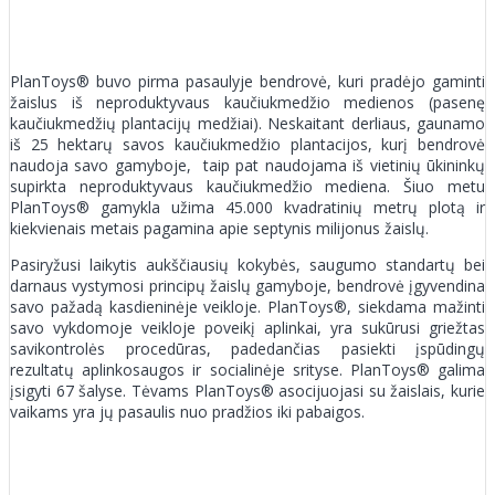
PlanToys® buvo pirma pasaulyje bendrovė, kuri pradėjo gaminti
žaislus iš neproduktyvaus kaučiukmedžio medienos (pasenę
kaučiukmedžių plantacijų medžiai). Neskaitant derliaus, gaunamo
iš 25 hektarų savos kaučiukmedžio plantacijos, kurį bendrovė
naudoja savo gamyboje, taip pat naudojama iš vietinių ūkininkų
supirkta neproduktyvaus kaučiukmedžio mediena. Šiuo metu
PlanToys® gamykla užima 45.000 kvadratinių metrų plotą ir
kiekvienais metais pagamina apie septynis milijonus žaislų.
Pasiryžusi laikytis aukščiausių kokybės, saugumo standartų bei
darnaus vystymosi principų žaislų gamyboje, bendrovė įgyvendina
savo pažadą kasdieninėje veikloje. PlanToys®, siekdama mažinti
savo vykdomoje veikloje poveikį aplinkai, yra sukūrusi griežtas
savikontrolės procedūras, padedančias pasiekti įspūdingų
rezultatų aplinkosaugos ir socialinėje srityse. PlanToys® galima
įsigyti 67 šalyse. Tėvams PlanToys® asocijuojasi su žaislais, kurie
vaikams yra jų pasaulis nuo pradžios iki pabaigos.