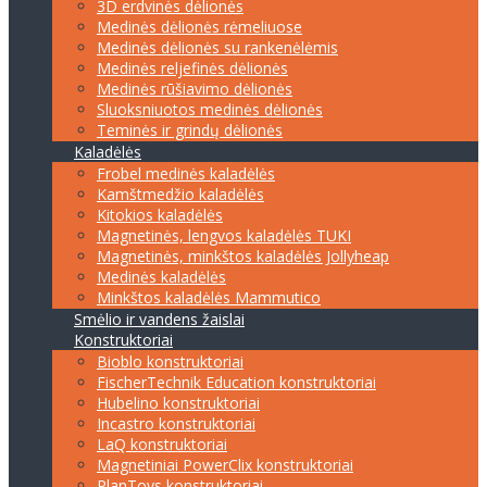
3D erdvinės dėlionės
Medinės dėlionės rėmeliuose
Medinės dėlionės su rankenėlėmis
Medinės reljefinės dėlionės
Medinės rūšiavimo dėlionės
Sluoksniuotos medinės dėlionės
Teminės ir grindų dėlionės
Kaladėlės
Frobel medinės kaladėlės
Kamštmedžio kaladėlės
Kitokios kaladėlės
Magnetinės, lengvos kaladėlės TUKI
Magnetinės, minkštos kaladėlės Jollyheap
Medinės kaladėlės
Minkštos kaladėlės Mammutico
Smėlio ir vandens žaislai
Konstruktoriai
Bioblo konstruktoriai
FischerTechnik Education konstruktoriai
Hubelino konstruktoriai
Incastro konstruktoriai
LaQ konstruktoriai
Magnetiniai PowerClix konstruktoriai
PlanToys konstruktoriai