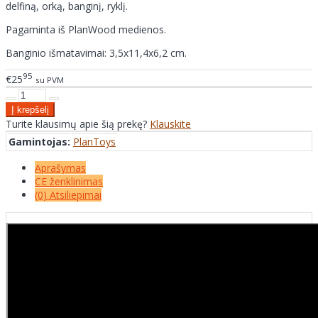
delfiną, orką, banginį, ryklį.
Pagaminta iš PlanWood medienos.
Banginio išmatavimai: 3,5x11,4x6,2 cm.
95
€25
su PVM
Turite klausimų apie šią prekę?
Klauskite
Gamintojas:
PlanToys
Aprašymas
CE ženklinimas
(0) Atsiliepimai