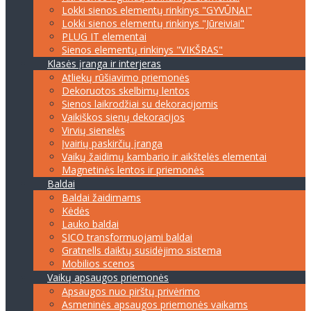
Lokki sienos elementų rinkinys "GYVŪNAI"
Lokki sienos elementų rinkinys "Jūreiviai"
PLUG IT elementai
Sienos elementų rinkinys "VIKŠRAS"
Klasės įranga ir interjeras
Atliekų rūšiavimo priemonės
Dekoruotos skelbimų lentos
Sienos laikrodžiai su dekoracijomis
Vaikiškos sienų dekoracijos
Virvių sienelės
Įvairių paskirčių įranga
Vaikų žaidimų kambario ir aikštelės elementai
Magnetinės lentos ir priemonės
Baldai
Baldai žaidimams
Kėdės
Lauko baldai
SICO transformuojami baldai
Gratnells daiktų susidėjimo sistema
Mobilios scenos
Vaikų apsaugos priemonės
Apsaugos nuo pirštų privėrimo
Asmeninės apsaugos priemonės vaikams