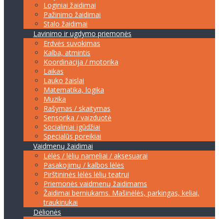
Loginiai žaidimai
Pažinimo žaidimai
Stalo žaidimai
Lavinimo ir ugdymo priemonės
Erdvės suvokimas
Kalba, atmintis
Koordinacija / motorika
Laikas
Lauko žaislai
Matematika, logika
Muzika
Rašymas / skaitymas
Sensorika / vaizduotė
Socialiniai įgūdžiai
Specialūs poreikiai
Vaidmenų žaidimai
Lėlės / lėlių nameliai / aksesuarai
Pasakojimų / kalbos lėlės
Pirštininės lėlės lėlių teatrui
Priemonės vaidmenų žaidimams
Žaidimai berniukams. Mašinėlės, parkingas, keliai,
traukinukai
Dėlionės