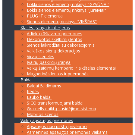
Lokki sienos elementų rinkinys "GYVŪNAI"
Lokki sienos elementų rinkinys "Jūreiviai"
PLUG IT elementai
Sienos elementų rinkinys "VIKŠRAS"
Klasės įranga ir interjeras
Atliekų rūšiavimo priemonės
Dekoruotos skelbimų lentos
Sienos laikrodžiai su dekoracijomis
Vaikiškos sienų dekoracijos
Virvių sienelės
Įvairių paskirčių įranga
Vaikų žaidimų kambario ir aikštelės elementai
Magnetinės lentos ir priemonės
Baldai
Baldai žaidimams
Kėdės
Lauko baldai
SICO transformuojami baldai
Gratnells daiktų susidėjimo sistema
Mobilios scenos
Vaikų apsaugos priemonės
Apsaugos nuo pirštų privėrimo
Asmeninės apsaugos priemonės vaikams