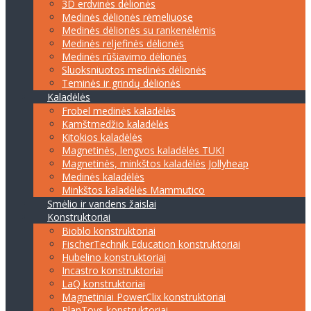
3D erdvinės dėlionės
Medinės dėlionės rėmeliuose
Medinės dėlionės su rankenėlėmis
Medinės reljefinės dėlionės
Medinės rūšiavimo dėlionės
Sluoksniuotos medinės dėlionės
Teminės ir grindų dėlionės
Kaladėlės
Frobel medinės kaladėlės
Kamštmedžio kaladėlės
Kitokios kaladėlės
Magnetinės, lengvos kaladėlės TUKI
Magnetinės, minkštos kaladėlės Jollyheap
Medinės kaladėlės
Minkštos kaladėlės Mammutico
Smėlio ir vandens žaislai
Konstruktoriai
Bioblo konstruktoriai
FischerTechnik Education konstruktoriai
Hubelino konstruktoriai
Incastro konstruktoriai
LaQ konstruktoriai
Magnetiniai PowerClix konstruktoriai
PlanToys konstruktoriai