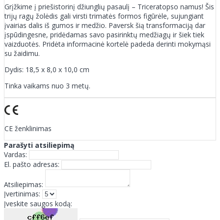
Grįžkime į priešistorinį džiunglių pasaulį – Triceratopso namus! Šis
trijų ragų žolėdis gali virsti trimatės formos figūrėle, sujungiant
įvairias dalis iš gumos ir medžio. Paversk šią transformaciją dar
įspūdingesne, pridėdamas savo pasirinktų medžiagų ir šiek tiek
vaizduotės. Pridėta informacinė kortelė padeda derinti mokymąsi
su žaidimu.
Dydis: 18,5 x 8,0 x 10,0 cm
Tinka vaikams nuo 3 metų.
CE ženklinimas
Parašyti atsiliepimą
Vardas:
El. pašto adresas:
Atsiliepimas:
Įvertinimas:
Įveskite saugos kodą: