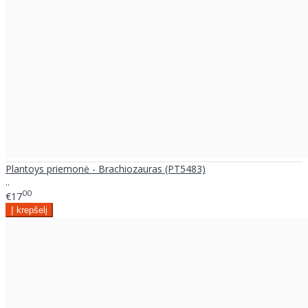
Plantoys priemonė - Brachiozauras (PT5483)
..
00
€17