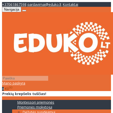
+37061867598
pardavimai@eduko.lt
Kontaktai
Navigacija
Mano paskyra
00
€0
0
Prekių krepšelis tuščias!
Montessori priemonės
Priemonės mokytojui
Dėžutės susidėjimui