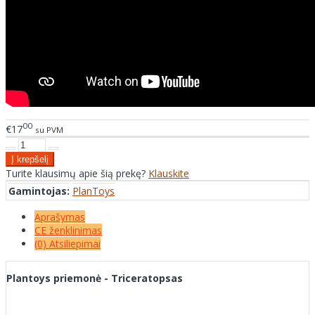
00
€17
su PVM
Turite klausimų apie šią prekę?
Klauskite
Gamintojas:
PlanToys
Aprašymas
CE ženklinimas
(0) Atsiliepimai
Plantoys priemonė - Triceratopsas