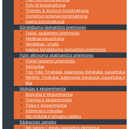
Poly-M konstruktoriai
Thames & Kosmos konstruktoriai
Zometool erdviniai konstruktoriai
Įvairūs konstruktoriai
Kūrybiškumą lavinančios priemonės
Dažai, spalvinimo priemonės
Mediniai paruoštukai
Modelinas, smėlis
Įvairios kūrybiškumą lavinančios priemonės
Fizinį aktyvumą skatinančios priemonės
Fizinio lavinimo priemonės
Kamuoliai
Top Trike Triratukai, balansiniai dviratukai, paspirtukai
Winther Triratukai, balansiniai dviratukai, paspirtukai ir
kita
Mokslas ir eksperimentai
Biologija ir eksperimentai
Chemija ir eksperimentai
Fizika ir eksperimentai
Inžinerija ir robotika
Kiti mokslai ir smagios veiklos
Edukacinės sienelės
Kiti sienos / grindų lavinantys elementai