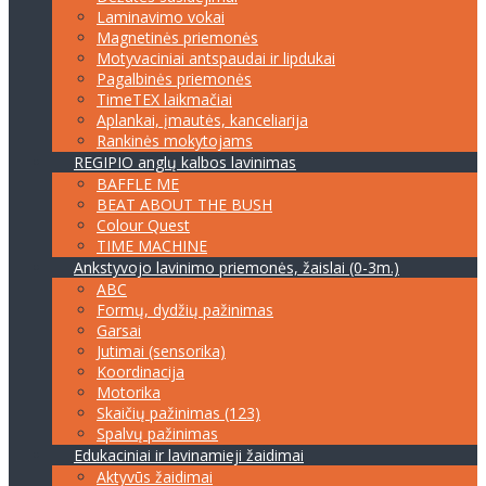
Laminavimo vokai
Magnetinės priemonės
Motyvaciniai antspaudai ir lipdukai
Pagalbinės priemonės
TimeTEX laikmačiai
Aplankai, įmautės, kanceliarija
Rankinės mokytojams
REGIPIO anglų kalbos lavinimas
BAFFLE ME
BEAT ABOUT THE BUSH
Colour Quest
TIME MACHINE
Ankstyvojo lavinimo priemonės, žaislai (0-3m.)
ABC
Formų, dydžių pažinimas
Garsai
Jutimai (sensorika)
Koordinacija
Motorika
Skaičių pažinimas (123)
Spalvų pažinimas
Edukaciniai ir lavinamieji žaidimai
Aktyvūs žaidimai