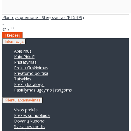
Plantoys priemonė - Stegozauras (PT5479)
..
00
€17
Informacija
Apie mus
Kaip Pirkti?
Pristatymas
Prekių Grąžinimas
Privatumo politika
Taisyklės
Prekių katalogai
Pasiūlymas ugdymo įstaigoms
Klientų aptarnavimas
Visos prekės
Prekės su nuolaida
Dovanų kuponai
Svetainės medis