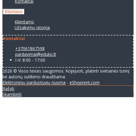
Kontaktai
Klientams
Klientams
Užsakymų istorija
Kontaktai
+37061867598
pardavimai@eduko.lt
I-V: 8:00 - 17:00
2026 © Visos teisės saugomos. Kopijuoti, platinti svetainės turinį
be autorių sutikimo draudžiama.
Elektroninių parduotuvių nuoma
-
eShoprent.com
Rašyti
Skambinti