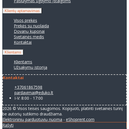
Pasiūlymas ugdymo įstaigoms
Klientų aptarnavimas
Visos prekės
Prekės su nuolaida
Dovanų kuponai
Svetainės medis
Kontaktai
Klientams
Klientams
Užsakymų istorija
Kontaktai
+37061867598
pardavimai@eduko.lt
I-V: 8:00 - 17:00
2026 © Visos teisės saugomos. Kopijuoti, platinti svetainės turinį
be autorių sutikimo draudžiama.
Elektroninių parduotuvių nuoma
-
eShoprent.com
Rašyti