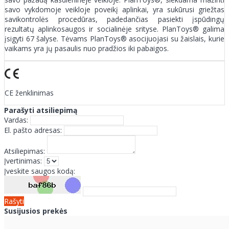
savo vykdomoje veikloje poveikį aplinkai, yra sukūrusi griežtas
savikontrolės procedūras, padedančias pasiekti įspūdingų
rezultatų aplinkosaugos ir socialinėje srityse. PlanToys® galima
įsigyti 67 šalyse. Tėvams PlanToys® asocijuojasi su žaislais, kurie
vaikams yra jų pasaulis nuo pradžios iki pabaigos.
CE ženklinimas
Parašyti atsiliepimą
Vardas:
El. pašto adresas:
Atsiliepimas:
Įvertinimas:
Įveskite saugos kodą:
Rašyti
Susijusios prekės