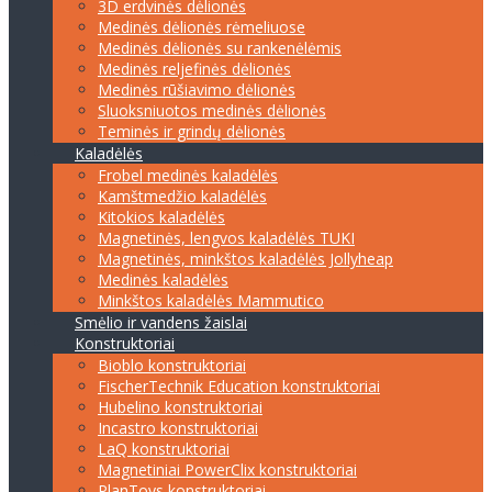
3D erdvinės dėlionės
Medinės dėlionės rėmeliuose
Medinės dėlionės su rankenėlėmis
Medinės reljefinės dėlionės
Medinės rūšiavimo dėlionės
Sluoksniuotos medinės dėlionės
Teminės ir grindų dėlionės
Kaladėlės
Frobel medinės kaladėlės
Kamštmedžio kaladėlės
Kitokios kaladėlės
Magnetinės, lengvos kaladėlės TUKI
Magnetinės, minkštos kaladėlės Jollyheap
Medinės kaladėlės
Minkštos kaladėlės Mammutico
Smėlio ir vandens žaislai
Konstruktoriai
Bioblo konstruktoriai
FischerTechnik Education konstruktoriai
Hubelino konstruktoriai
Incastro konstruktoriai
LaQ konstruktoriai
Magnetiniai PowerClix konstruktoriai
PlanToys konstruktoriai