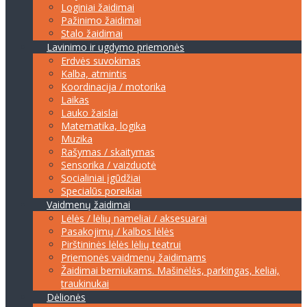
Loginiai žaidimai
Pažinimo žaidimai
Stalo žaidimai
Lavinimo ir ugdymo priemonės
Erdvės suvokimas
Kalba, atmintis
Koordinacija / motorika
Laikas
Lauko žaislai
Matematika, logika
Muzika
Rašymas / skaitymas
Sensorika / vaizduotė
Socialiniai įgūdžiai
Specialūs poreikiai
Vaidmenų žaidimai
Lėlės / lėlių nameliai / aksesuarai
Pasakojimų / kalbos lėlės
Pirštininės lėlės lėlių teatrui
Priemonės vaidmenų žaidimams
Žaidimai berniukams. Mašinėlės, parkingas, keliai,
traukinukai
Dėlionės