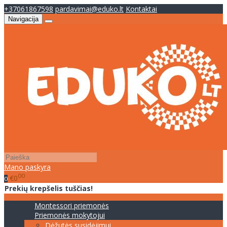
+37061867598
pardavimai@eduko.lt
Kontaktai
Navigacija
Mano paskyra
00
€0
0
Prekių krepšelis tuščias!
Montessori priemonės
Priemonės mokytojui
Dėžutės susidėjimui