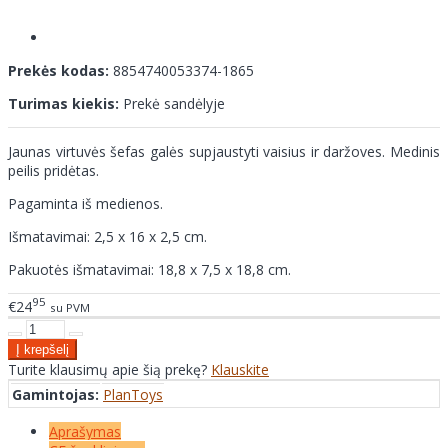
Prekės kodas:
8854740053374-1865
Turimas kiekis:
Prekė sandėlyje
Jaunas virtuvės šefas galės supjaustyti vaisius ir daržoves. Medinis
peilis pridėtas.
Pagaminta iš medienos.
Išmatavimai: 2,5 x 16 x 2,5 cm.
Pakuotės išmatavimai: 18,8 x 7,5 x 18,8 cm.
95
€24
su PVM
Turite klausimų apie šią prekę?
Klauskite
Gamintojas:
PlanToys
Aprašymas