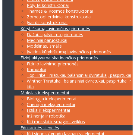
Poly-M konstruktoriai
Thames & Kosmos konstruktoriai
Zometool erdviniai konstruktoriai
Įvairūs konstruktoriai
Kūrybiškumą lavinančios priemonės
Dažai, spalvinimo priemonės
Mediniai paruoštukai
Modelinas, smėlis
Įvairios kūrybiškumą lavinančios priemonės
Fizinį aktyvumą skatinančios priemonės
Fizinio lavinimo priemonės
Kamuoliai
Top Trike Triratukai, balansiniai dviratukai, paspirtukai
Winther Triratukai, balansiniai dviratukai, paspirtukai ir
kita
Mokslas ir eksperimentai
Biologija ir eksperimentai
Chemija ir eksperimentai
Fizika ir eksperimentai
Inžinerija ir robotika
Kiti mokslai ir smagios veiklos
Edukacinės sienelės
Kiti sienos / grindų lavinantys elementai