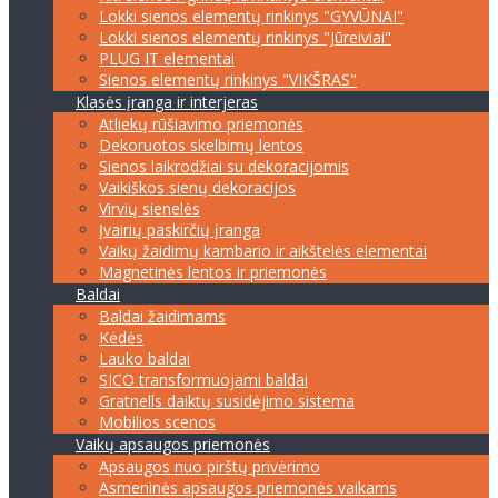
Lokki sienos elementų rinkinys "GYVŪNAI"
Lokki sienos elementų rinkinys "Jūreiviai"
PLUG IT elementai
Sienos elementų rinkinys "VIKŠRAS"
Klasės įranga ir interjeras
Atliekų rūšiavimo priemonės
Dekoruotos skelbimų lentos
Sienos laikrodžiai su dekoracijomis
Vaikiškos sienų dekoracijos
Virvių sienelės
Įvairių paskirčių įranga
Vaikų žaidimų kambario ir aikštelės elementai
Magnetinės lentos ir priemonės
Baldai
Baldai žaidimams
Kėdės
Lauko baldai
SICO transformuojami baldai
Gratnells daiktų susidėjimo sistema
Mobilios scenos
Vaikų apsaugos priemonės
Apsaugos nuo pirštų privėrimo
Asmeninės apsaugos priemonės vaikams