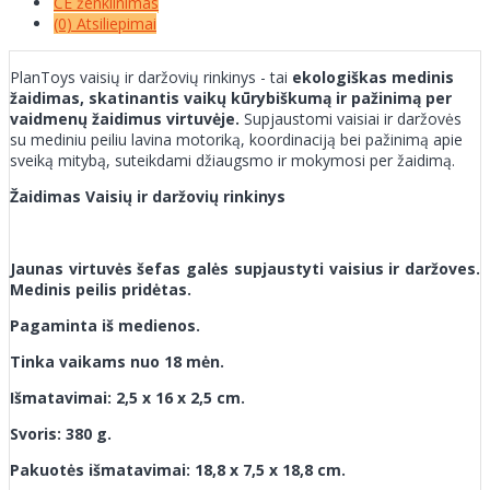
CE ženklinimas
(0) Atsiliepimai
PlanToys vaisių ir daržovių rinkinys - tai
ekologiškas medinis
žaidimas, skatinantis vaikų kūrybiškumą ir pažinimą per
vaidmenų žaidimus virtuvėje.
Supjaustomi vaisiai ir daržovės
su mediniu peiliu lavina motoriką, koordinaciją bei pažinimą apie
sveiką mitybą, suteikdami džiaugsmo ir mokymosi per žaidimą.
Žaidimas Vaisių ir daržovių rinkinys
Jaunas virtuvės šefas galės supjaustyti vaisius ir daržoves.
Medinis peilis pridėtas.
Pagaminta iš medienos.
Tinka vaikams nuo 18 mėn.
Išmatavimai: 2,5 x 16 x 2,5 cm.
Svoris: 380 g.
Pakuotės išmatavimai: 18,8 x 7,5 x 18,8 cm.