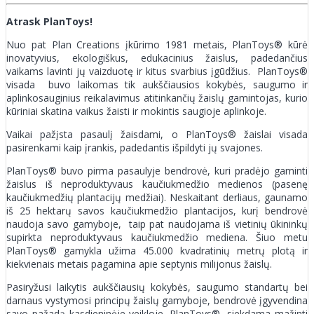
Atrask PlanToys!
Nuo pat Plan Creations įkūrimo 1981 metais, PlanToys® kūrė
inovatyvius, ekologiškus, edukacinius žaislus, padedančius
vaikams lavinti jų vaizduotę ir kitus svarbius įgūdžius. PlanToys®
visada buvo laikomas tik aukščiausios kokybės, saugumo ir
aplinkosauginius reikalavimus atitinkančių žaislų gamintojas, kurio
kūriniai skatina vaikus žaisti ir mokintis saugioje aplinkoje.
Vaikai pažįsta pasaulį žaisdami, o PlanToys® žaislai visada
pasirenkami kaip įrankis, padedantis išpildyti jų svajones.
PlanToys® buvo pirma pasaulyje bendrovė, kuri pradėjo gaminti
žaislus iš neproduktyvaus kaučiukmedžio medienos (pasenę
kaučiukmedžių plantacijų medžiai). Neskaitant derliaus, gaunamo
iš 25 hektarų savos kaučiukmedžio plantacijos, kurį bendrovė
naudoja savo gamyboje, taip pat naudojama iš vietinių ūkininkų
supirkta neproduktyvaus kaučiukmedžio mediena. Šiuo metu
PlanToys® gamykla užima 45.000 kvadratinių metrų plotą ir
kiekvienais metais pagamina apie septynis milijonus žaislų.
Pasiryžusi laikytis aukščiausių kokybės, saugumo standartų bei
darnaus vystymosi principų žaislų gamyboje, bendrovė įgyvendina
savo pažadą kasdieninėje veikloje. PlanToys®, siekdama mažinti