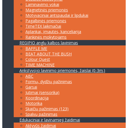
Laminavimo vokai
Magnetinės priemonės
Motyvaciniai antspaudai ir lipdukai
Pagalbinės priemonės
TimeTEX laikmačiai
Aplankai, įmautės, kanceliarija
Rankinės mokytojams
REGIPIO anglų kalbos lavinimas
BAFFLE ME
BEAT ABOUT THE BUSH
Colour Quest
TIME MACHINE
Ankstyvojo lavinimo priemonės, žaislai (0-3m.)
ABC
Formų, dydžių pažinimas
Garsai
Jutimai (sensorika)
Koordinacija
Motorika
Skaičių pažinimas (123)
Spalvų pažinimas
Edukaciniai ir lavinamieji žaidimai
Aktyvūs žaidimai