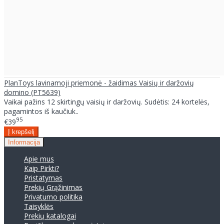
PlanToys lavinamoji priemonė - žaidimas Vaisių ir daržovių
domino (PT5639)
Vaikai pažins 12 skirtingų vaisių ir daržovių. Sudėtis: 24 kortelės,
pagamintos iš kaučiuk..
95
€39
Informacija
Apie mus
Kaip Pirkti?
Pristatymas
Prekių Grąžinimas
Privatumo politika
Taisyklės
Prekių katalogai