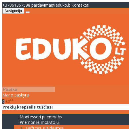
+37061867598
pardavimai@eduko.lt
Kontaktai
Navigacija
Mano paskyra
00
€0
0
Prekių krepšelis tuščias!
Montessori priemonės
Priemonės mokytojui
Dėžutės susidėjimui