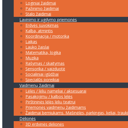
Loginiai žaidimai
Pažinimo žaidimai
Stalo žaidimai
Lavinimo ir ugdymo priemonės
Erdvės suvokimas
Kalba, atmintis
Koordinacija / motorika
Laikas
Lauko žaislai
Matematika, logika
Muzika
Rašymas / skaitymas
Sensorika / vaizduotė
Socialiniai įgūdžiai
Specialūs poreikiai
Vaidmenų žaidimai
Lėlės / lėlių nameliai / aksesuarai
Pasakojimų / kalbos lėlės
Pirštininės lėlės lėlių teatrui
Priemonės vaidmenų žaidimams
Žaidimai berniukams. Mašinėlės, parkingas, keliai, trauk
Dėlionės
3D erdvinės dėlionės