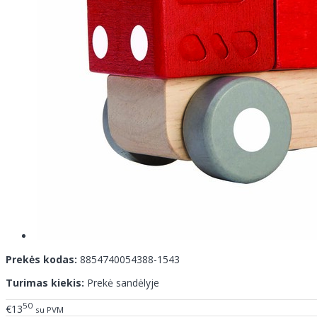
Prekės kodas:
8854740054388-1543
Turimas kiekis:
Prekė sandėlyje
50
€13
su PVM