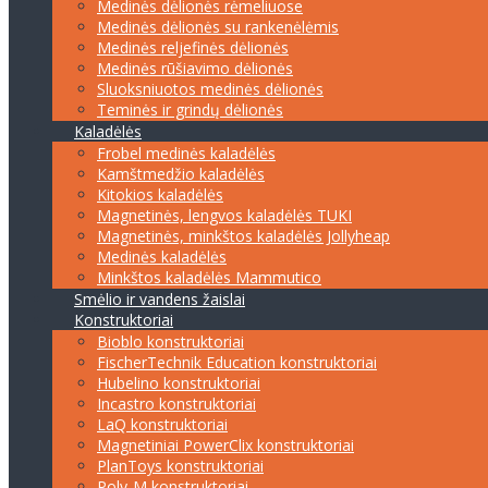
Medinės dėlionės rėmeliuose
Medinės dėlionės su rankenėlėmis
Medinės reljefinės dėlionės
Medinės rūšiavimo dėlionės
Sluoksniuotos medinės dėlionės
Teminės ir grindų dėlionės
Kaladėlės
Frobel medinės kaladėlės
Kamštmedžio kaladėlės
Kitokios kaladėlės
Magnetinės, lengvos kaladėlės TUKI
Magnetinės, minkštos kaladėlės Jollyheap
Medinės kaladėlės
Minkštos kaladėlės Mammutico
Smėlio ir vandens žaislai
Konstruktoriai
Bioblo konstruktoriai
FischerTechnik Education konstruktoriai
Hubelino konstruktoriai
Incastro konstruktoriai
LaQ konstruktoriai
Magnetiniai PowerClix konstruktoriai
PlanToys konstruktoriai
Poly-M konstruktoriai