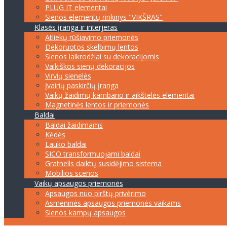
PLUG IT elementai
Sienos elementų rinkinys "VIKŠRAS"
Klasės įranga ir interjeras
Atliekų rūšiavimo priemonės
Dekoruotos skelbimų lentos
Sienos laikrodžiai su dekoracijomis
Vaikiškos sienų dekoracijos
Virvių sienelės
Įvairių paskirčių įranga
Vaikų žaidimų kambario ir aikštelės elementai
Magnetinės lentos ir priemonės
Baldai
Baldai žaidimams
Kėdės
Lauko baldai
SICO transformuojami baldai
Gratnells daiktų susidėjimo sistema
Mobilios scenos
Vaikų apsaugos priemonės
Apsaugos nuo pirštų privėrimo
Asmeninės apsaugos priemonės vaikams
Sienos kampų apsaugos