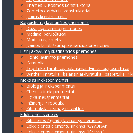
Thames & Kosmos konstruktoriai
Zometool erdviniai konstruktoriai
Įvairūs konstruktoriai
Kūrybiškumą lavinančios priemonės
Dažai, spalvinimo priemonės
Mediniai paruoštukai
Modelinas, smėlis
Įvairios kūrybiškumą lavinančios priemonės
Fizinį aktyvumą skatinančios priemonės
Fizinio lavinimo priemonės
Kamuoliai
Top Trike Triratukai, balansiniai dviratukai, paspirtukai
Winther Triratukai, balansiniai dviratukai, paspirtukai ir k
Mokslas ir eksperimentai
Biologija ir eksperimentai
Chemija ir eksperimentai
Fizika ir eksperimentai
Inžinerija ir robotika
Kiti mokslai ir smagios veiklos
Edukacinės sienelės
Kiti sienos / grindų lavinantys elementai
Lokki sienos elementų rinkinys "GYVŪNAI"
Lokki sienos elementų rinkinys "Jūreiviai"