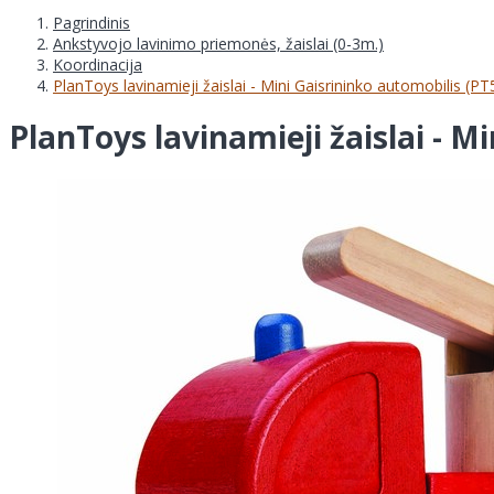
Pagrindinis
Ankstyvojo lavinimo priemonės, žaislai (0-3m.)
Koordinacija
PlanToys lavinamieji žaislai - Mini Gaisrininko automobilis (P
PlanToys lavinamieji žaislai - M