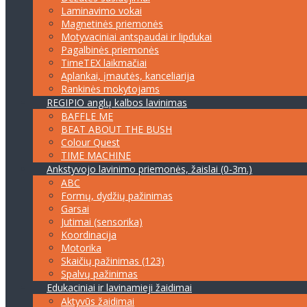
Laminavimo vokai
Magnetinės priemonės
Motyvaciniai antspaudai ir lipdukai
Pagalbinės priemonės
TimeTEX laikmačiai
Aplankai, įmautės, kanceliarija
Rankinės mokytojams
REGIPIO anglų kalbos lavinimas
BAFFLE ME
BEAT ABOUT THE BUSH
Colour Quest
TIME MACHINE
Ankstyvojo lavinimo priemonės, žaislai (0-3m.)
ABC
Formų, dydžių pažinimas
Garsai
Jutimai (sensorika)
Koordinacija
Motorika
Skaičių pažinimas (123)
Spalvų pažinimas
Edukaciniai ir lavinamieji žaidimai
Aktyvūs žaidimai