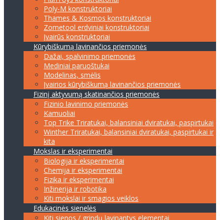
Poly-M konstruktoriai
Thames & Kosmos konstruktoriai
Zometool erdviniai konstruktoriai
Įvairūs konstruktoriai
Kūrybiškumą lavinančios priemonės
Dažai, spalvinimo priemonės
Mediniai paruoštukai
Modelinas, smėlis
Įvairios kūrybiškumą lavinančios priemonės
Fizinį aktyvumą skatinančios priemonės
Fizinio lavinimo priemonės
Kamuoliai
Top Trike Triratukai, balansiniai dviratukai, paspirtukai
Winther Triratukai, balansiniai dviratukai, paspirtukai ir
kita
Mokslas ir eksperimentai
Biologija ir eksperimentai
Chemija ir eksperimentai
Fizika ir eksperimentai
Inžinerija ir robotika
Kiti mokslai ir smagios veiklos
Edukacinės sienelės
Kiti sienos / grindų lavinantys elementai