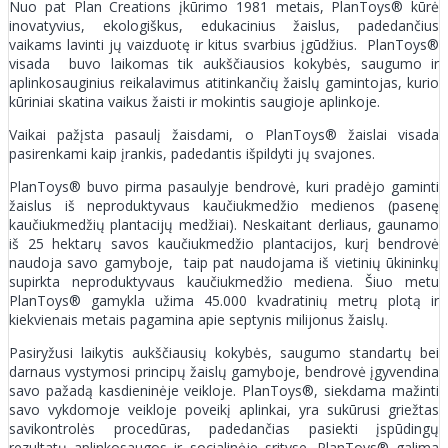
Nuo pat Plan Creations įkūrimo 1981 metais, PlanToys® kūrė
inovatyvius, ekologiškus, edukacinius žaislus, padedančius
vaikams lavinti jų vaizduotę ir kitus svarbius įgūdžius. PlanToys®
visada buvo laikomas tik aukščiausios kokybės, saugumo ir
aplinkosauginius reikalavimus atitinkančių žaislų gamintojas, kurio
kūriniai skatina vaikus žaisti ir mokintis saugioje aplinkoje.
Vaikai pažįsta pasaulį žaisdami, o PlanToys® žaislai visada
pasirenkami kaip įrankis, padedantis išpildyti jų svajones.
PlanToys® buvo pirma pasaulyje bendrovė, kuri pradėjo gaminti
žaislus iš neproduktyvaus kaučiukmedžio medienos (pasenę
kaučiukmedžių plantacijų medžiai). Neskaitant derliaus, gaunamo
iš 25 hektarų savos kaučiukmedžio plantacijos, kurį bendrovė
naudoja savo gamyboje, taip pat naudojama iš vietinių ūkininkų
supirkta neproduktyvaus kaučiukmedžio mediena. Šiuo metu
PlanToys® gamykla užima 45.000 kvadratinių metrų plotą ir
kiekvienais metais pagamina apie septynis milijonus žaislų.
Pasiryžusi laikytis aukščiausių kokybės, saugumo standartų bei
darnaus vystymosi principų žaislų gamyboje, bendrovė įgyvendina
savo pažadą kasdieninėje veikloje. PlanToys®, siekdama mažinti
savo vykdomoje veikloje poveikį aplinkai, yra sukūrusi griežtas
savikontrolės procedūras, padedančias pasiekti įspūdingų
rezultatų aplinkosaugos ir socialinėje srityse. PlanToys® galima