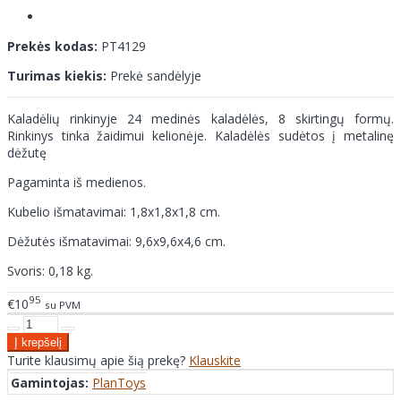
Prekės kodas:
PT4129
Turimas kiekis:
Prekė sandėlyje
Kaladėlių rinkinyje 24 medinės kaladėlės, 8 skirtingų formų.
Rinkinys tinka žaidimui kelionėje. Kaladėlės sudėtos į metalinę
dėžutę
Pagaminta iš medienos.
Kubelio išmatavimai: 1,8x1,8x1,8 cm.
Dėžutės išmatavimai: 9,6x9,6x4,6 cm.
Svoris: 0,18 kg.
95
€10
su PVM
Turite klausimų apie šią prekę?
Klauskite
Gamintojas:
PlanToys