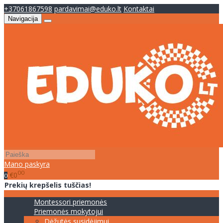
+37061867598
pardavimai@eduko.lt
Kontaktai
Navigacija
Mano paskyra
00
€0
0
Prekių krepšelis tuščias!
Montessori priemonės
Priemonės mokytojui
Dėžutės susidėjimui