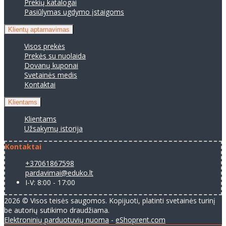
Prekių katalogai
Pasiūlymas ugdymo įstaigoms
Klientų aptarnavimas
Visos prekės
Prekės su nuolaida
Dovanų kuponai
Svetainės medis
Kontaktai
Klientams
Klientams
Užsakymų istorija
Kontaktai
+37061867598
pardavimai@eduko.lt
I-V: 8:00 - 17:00
2026 © Visos teisės saugomos. Kopijuoti, platinti svetainės turinį
be autorių sutikimo draudžiama.
Elektroninių parduotuvių nuoma
-
eShoprent.com