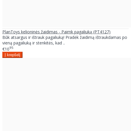
PlanToys kelioninės žaidimas - Paimk pagaliuką (PT4127)
Būk atsargus ir ištrauk pagaliuką! Pradėk žaidimą ištraukdamas po
vieną pagaliuką ir stenkitės, kad ..
95
€10