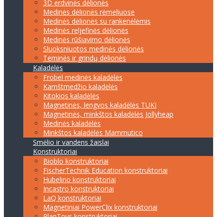
3D erdvinės dėlionės
Medinės dėlionės rėmeliuose
Medinės dėlionės su rankenėlėmis
Medinės reljefinės dėlionės
Medinės rūšiavimo dėlionės
Sluoksniuotos medinės dėlionės
Teminės ir grindų dėlionės
Kaladėlės
Frobel medinės kaladėlės
Kamštmedžio kaladėlės
Kitokios kaladėlės
Magnetinės, lengvos kaladėlės TUKI
Magnetinės, minkštos kaladėlės Jollyheap
Medinės kaladėlės
Minkštos kaladėlės Mammutico
Smėlio ir vandens žaislai
Konstruktoriai
Bioblo konstruktoriai
FischerTechnik Education konstruktoriai
Hubelino konstruktoriai
Incastro konstruktoriai
LaQ konstruktoriai
Magnetiniai PowerClix konstruktoriai
PlanToys konstruktoriai