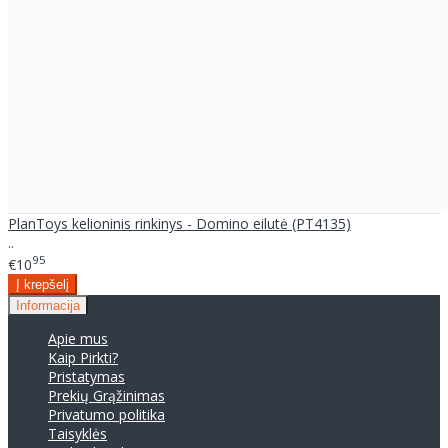
PlanToys kelioninis rinkinys - Domino eilutė (PT4135)
..
95
€10
Informacija
Apie mus
Kaip Pirkti?
Pristatymas
Prekių Grąžinimas
Privatumo politika
Taisyklės