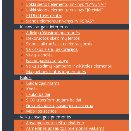
Lokki sienos elementų rinkinys "GYVŪNAI"
Lokki sienos elementų rinkinys "Jūreiviai"
PLUG IT elementai
Sienos elementų rinkinys "VIKŠRAS"
Klasės įranga ir interjeras
Atliekų rūšiavimo priemonės
Dekoruotos skelbimų lentos
Sienos laikrodžiai su dekoracijomis
Vaikiškos sienų dekoracijos
Virvių sienelės
Įvairių paskirčių įranga
Vaikų žaidimų kambario ir aikštelės elementai
Magnetinės lentos ir priemonės
Baldai
Baldai žaidimams
Kėdės
Lauko baldai
SICO transformuojami baldai
Gratnells daiktų susidėjimo sistema
Mobilios scenos
Vaikų apsaugos priemonės
Apsaugos nuo pirštų privėrimo
Asmeninės apsaugos priemonės vaikams