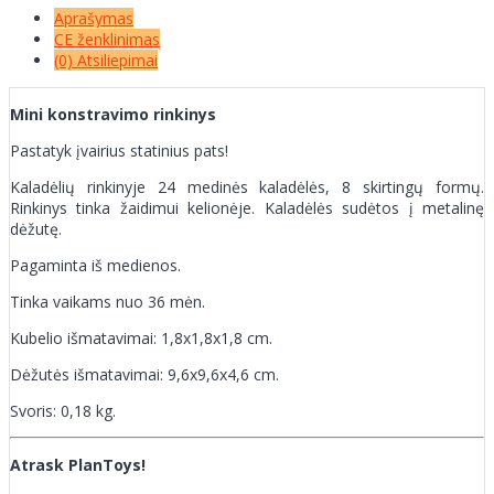
Aprašymas
CE ženklinimas
(0) Atsiliepimai
Mini konstravimo rinkinys
Pastatyk įvairius statinius pats!
Kaladėlių rinkinyje 24 medinės kaladėlės, 8 skirtingų formų.
Rinkinys tinka žaidimui kelionėje. Kaladėlės sudėtos į metalinę
dėžutę.
Pagaminta iš medienos.
Tinka vaikams nuo 36 mėn.
Kubelio išmatavimai: 1,8x1,8x1,8 cm.
Dėžutės išmatavimai: 9,6x9,6x4,6 cm.
Svoris: 0,18 kg.
Atrask PlanToys!