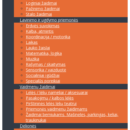
Loginiai žaidimai
Pažinimo žaidimai
Stalo žaidimai
Lavinimo ir ugdymo priemonės
Erdvės suvokimas
Kalba, atmintis
Koordinacija / motorika
Laikas
Lauko žaislai
Matematika, logika
Muzika
Rašymas / skaitymas
Sensorika / vaizduotė
Socialiniai įgūdžiai
Specialūs poreikiai
Vaidmenų žaidimai
Lėlės / lėlių nameliai / aksesuarai
Pasakojimų / kalbos lėlės
Pirštininės lėlės lėlių teatrui
Priemonės vaidmenų žaidimams
Žaidimai berniukams. Mašinėlės, parkingas, keliai,
traukinukai
Dėlionės