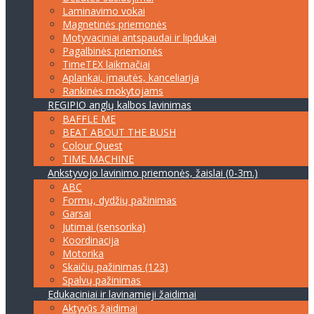
Laminavimo vokai
Magnetinės priemonės
Motyvaciniai antspaudai ir lipdukai
Pagalbinės priemonės
TimeTEX laikmačiai
Aplankai, įmautės, kanceliarija
Rankinės mokytojams
REGIPIO anglų kalbos lavinimas
BAFFLE ME
BEAT ABOUT THE BUSH
Colour Quest
TIME MACHINE
Ankstyvojo lavinimo priemonės, žaislai (0-3m.)
ABC
Formų, dydžių pažinimas
Garsai
Jutimai (sensorika)
Koordinacija
Motorika
Skaičių pažinimas (123)
Spalvų pažinimas
Edukaciniai ir lavinamieji žaidimai
Aktyvūs žaidimai