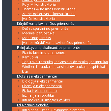
Poly-M konstruktoriai
Thames & Kosmos konstruktoriai
Zometool erdviniai konstruktoriai
Įvairūs konstruktoriai
Kūrybiškumą lavinančios priemonės
Dažai, spalvinimo priemonės
Mediniai paruoštukai
Modelinas, smėlis
Įvairios kūrybiškumą lavinančios priemonės
Fizinį aktyvumą skatinančios priemonės
Fizinio lavinimo priemonės
Kamuoliai
Top Trike Triratukai, balansiniai dviratukai, paspirtukai
Winther Triratukai, balansiniai dviratukai, paspirtukai ir
kita
Mokslas ir eksperimentai
Biologija ir eksperimentai
Chemija ir eksperimentai
Fizika ir eksperimentai
Inžinerija ir robotika
Kiti mokslai ir smagios veiklos
Edukacinės sienelės
Kiti sienos / grindų lavinantys elementai