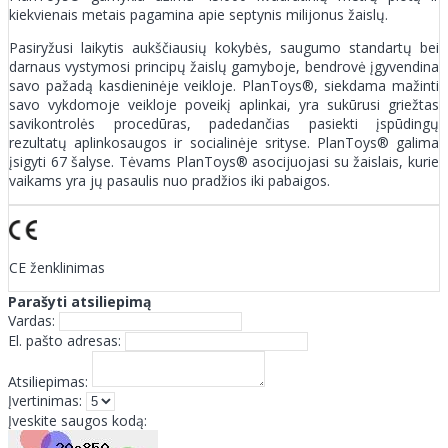
kiekvienais metais pagamina apie septynis milijonus žaislų.
Pasiryžusi laikytis aukščiausių kokybės, saugumo standartų bei
darnaus vystymosi principų žaislų gamyboje, bendrovė įgyvendina
savo pažadą kasdieninėje veikloje. PlanToys®, siekdama mažinti
savo vykdomoje veikloje poveikį aplinkai, yra sukūrusi griežtas
savikontrolės procedūras, padedančias pasiekti įspūdingų
rezultatų aplinkosaugos ir socialinėje srityse. PlanToys® galima
įsigyti 67 šalyse. Tėvams PlanToys® asocijuojasi su žaislais, kurie
vaikams yra jų pasaulis nuo pradžios iki pabaigos.
CE ženklinimas
Parašyti atsiliepimą
Vardas:
El. pašto adresas:
Atsiliepimas:
Įvertinimas:
Įveskite saugos kodą: