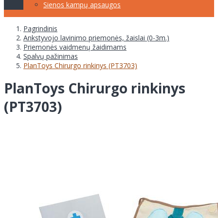
Sienos kampų apsaugos
Pagrindinis
Ankstyvojo lavinimo priemonės, žaislai (0-3m.)
Priemonės vaidmenų žaidimams
Spalvų pažinimas
PlanToys Chirurgo rinkinys (PT3703)
PlanToys Chirurgo rinkinys
(PT3703)