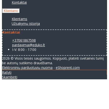
Kontaktai
Klientams
Klientams
Užsakymų istorija
Kontaktai
+37061867598
pardavimai@eduko.lt
I-V: 8:00 - 17:00
2026 © Visos teisės saugomos. Kopijuoti, platinti svetainės turinį
be autorių sutikimo draudžiama.
Elektroninių parduotuvių nuoma
-
eShoprent.com
Rašyti
Skambinti