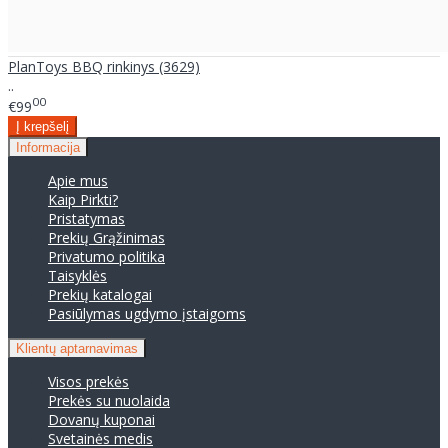
PlanToys BBQ rinkinys (3629)
..
00
€99
Informacija
Apie mus
Kaip Pirkti?
Pristatymas
Prekių Grąžinimas
Privatumo politika
Taisyklės
Prekių katalogai
Pasiūlymas ugdymo įstaigoms
Klientų aptarnavimas
Visos prekės
Prekės su nuolaida
Dovanų kuponai
Svetainės medis