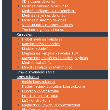
3D erdvinės dėlionės
Medinės dėlionės rėmeliuose
Medinės dėlionės su rankenėlėmis
Medinės reljefinės dėlionės
Medinės rūšiavimo dėlionės
Sluoksniuotos medinės dėlionės
Teminės ir grindų dėlionės
Kaladėlės
Frobel medinės kaladėlės
Kamštmedžio kaladėlės
Kitokios kaladėlės
Magnetinės, lengvos kaladėlės TUKI
Magnetinės, minkštos kaladėlės Jollyheap
Medinės kaladėlės
Minkštos kaladėlės Mammutico
Smėlio ir vandens žaislai
Konstruktoriai
Bioblo konstruktoriai
FischerTechnik Education konstruktoriai
Hubelino konstruktoriai
Incastro konstruktoriai
LaQ konstruktoriai
Magnetiniai PowerClix konstruktoriai
PlanToys konstruktoriai