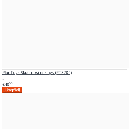
PlanToys Skutimosi rinkinys (PT3704)
..
95
€40