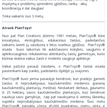
mąstymą ir problemų sprendimo įgūdžius, rankų - akių
koordinaciją ir dar daugiau!
Tinka vaikams nuo 3 metų.
Atrask PlanToys!
Nuo pat Plan Creations įkūrimo 1981 metais, PlanToys® kūrė
inovatyvius, ekologiškus, edukacinius žaislus, padedančius
vaikams lavinti jų vaizduotę ir kitus svarbius įgūdžius. PlanToys®
visada buvo laikomas tik aukščiausios kokybės, saugumo ir
aplinkosauginius reikalavimus atitinkančių žaislų gamintojas, kurio
kūriniai skatina vaikus žaisti ir mokintis saugioje aplinkoje.
Vaikai pažįsta pasaulį žaisdami, o PlanToys® žaislai visada
pasirenkami kaip įrankis, padedantis išpildyti jų svajones.
PlanToys® buvo pirma pasaulyje bendrovė, kuri pradėjo gaminti
žaislus iš neproduktyvaus kaučiukmedžio medienos (pasenę
kaučiukmedžių plantacijų medžiai). Neskaitant derliaus, gaunamo
iš 25 hektarų savos kaučiukmedžio plantacijos, kurį bendrovė
naudoja savo gamyboje, taip pat naudojama iš vietinių ūkininkų
supirkta neproduktyvaus kaučiukmedžio mediena. Šiuo metu
PlanToys® gamykla užima 45.000 kvadratinių metrų plotą ir