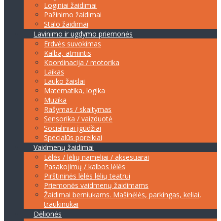
Loginiai žaidimai
Pažinimo žaidimai
Stalo žaidimai
Lavinimo ir ugdymo priemonės
Erdvės suvokimas
Kalba, atmintis
Koordinacija / motorika
Laikas
Lauko žaislai
Matematika, logika
Muzika
Rašymas / skaitymas
Sensorika / vaizduotė
Socialiniai įgūdžiai
Specialūs poreikiai
Vaidmenų žaidimai
Lėlės / lėlių nameliai / aksesuarai
Pasakojimų / kalbos lėlės
Pirštininės lėlės lėlių teatrui
Priemonės vaidmenų žaidimams
Žaidimai berniukams. Mašinėlės, parkingas, keliai,
traukinukai
Dėlionės