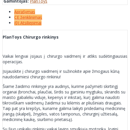
Gamintojas:
PlanToys
Aprašymas
CE ženklinimas
(0) Atsiliepimai
PlanToys Chirurgo rinkinys
Vaikai lengvai įsijaus į chirurgo vaidmenį ir atliks sudėtingiausias
operacijas.
Įsijauskite į chirurgo vaidmenį ir sužinokite apie žmogaus kūną
naudodamiesi chirurgo rinkiniu!
Šiame žaidimo rinkinyje yra audinys, kurime pažymėti skirtingį
organai (bronchai, plaučiai, širdis su garsiniu mygtuku, skrandis su
maisto gabalėliu viduje, kepenys ir inkstai), kurį galima naudoti
tikroviškam vaidmenų žaidimui su lėlėmis ar pliušiniais draugais.
Taip pat yra krepšys, kuriame galima laikyti pridedamą medicininę
įrangą (skalpelį, žnyples, vatos tamponus, chirurginį užtiesalą,
medicininę kaukę, siurbimo prietaisą).
Su šiuo unikaliu rinkiniu vaikai lavins smulkiąją motoriką, loginį