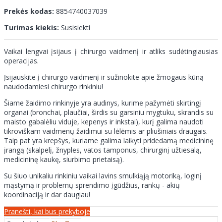
Prekės kodas:
8854740037039
Turimas kiekis:
Susisiekti
Vaikai lengvai įsijaus į chirurgo vaidmenį ir atliks sudėtingiausias
operacijas.
Įsijauskite į chirurgo vaidmenį ir sužinokite apie žmogaus kūną
naudodamiesi chirurgo rinkiniu!
Šiame žaidimo rinkinyje yra audinys, kurime pažymėti skirtingį
organai (bronchai, plaučiai, širdis su garsiniu mygtuku, skrandis su
maisto gabalėliu viduje, kepenys ir inkstai), kurį galima naudoti
tikroviškam vaidmenų žaidimui su lėlėmis ar pliušiniais draugais.
Taip pat yra krepšys, kuriame galima laikyti pridedamą medicininę
įrangą (skalpelį, žnyples, vatos tamponus, chirurginį užtiesalą,
medicininę kaukę, siurbimo prietaisą).
Su šiuo unikaliu rinkiniu vaikai lavins smulkiąją motoriką, loginį
mąstymą ir problemų sprendimo įgūdžius, rankų - akių
koordinaciją ir dar daugiau!
Pranešti, kai bus prekyboje