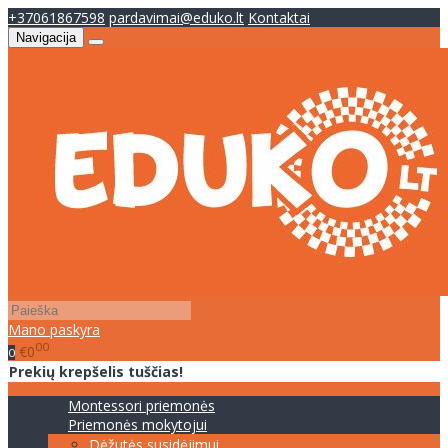
+37061867598
pardavimai@eduko.lt
Kontaktai
Navigacija
Mano paskyra
00
€0
0
Prekių krepšelis tuščias!
Montessori priemonės
Priemonės mokytojui
Dėžutės susidėjimui