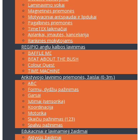
Laminavimo vokai
Magnetinės priemonės
Motyvaciniai antspaudai ir lipdukai
Pagalbinės priemonės
TimeTEX laikmačiai
Aplankai, įmautės, kanceliarija
Rankinės mokytojams
REGIPIO anglų kalbos lavinimas
BAFFLE ME
BEAT ABOUT THE BUSH
Colour Quest
TIME MACHINE
Ankstyvojo lavinimo priemonės, žaislai (0-3m.)
ABC
Formų, dydžių pažinimas
Garsai
Jutimai (sensorika)
Koordinacija
Motorika
Skaičių pažinimas (123)
Spalvų pažinimas
Edukaciniai ir lavinamieji žaidimai
Aktyvūs žaidimai