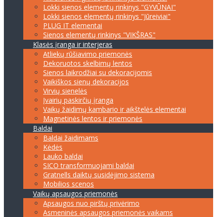
Lokki sienos elementų rinkinys "GYVŪNAI"
Lokki sienos elementų rinkinys "Jūreiviai"
PLUG IT elementai
Sienos elementų rinkinys "VIKŠRAS"
Klasės įranga ir interjeras
Atliekų rūšiavimo priemonės
Dekoruotos skelbimų lentos
Sienos laikrodžiai su dekoracijomis
Vaikiškos sienų dekoracijos
Virvių sienelės
Įvairių paskirčių įranga
Vaikų žaidimų kambario ir aikštelės elementai
Magnetinės lentos ir priemonės
Baldai
Baldai žaidimams
Kėdės
Lauko baldai
SICO transformuojami baldai
Gratnells daiktų susidėjimo sistema
Mobilios scenos
Vaikų apsaugos priemonės
Apsaugos nuo pirštų privėrimo
Asmeninės apsaugos priemonės vaikams