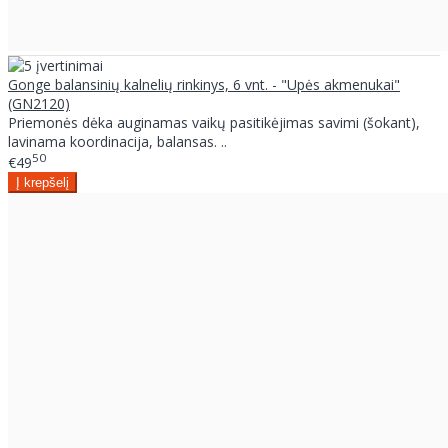
Gonge balansinių kalnelių rinkinys, 6 vnt. - "Upės akmenukai"
(GN2120)
Priemonės dėka auginamas vaikų pasitikėjimas savimi (šokant),
lavinama koordinacija, balansas. ..
50
€49