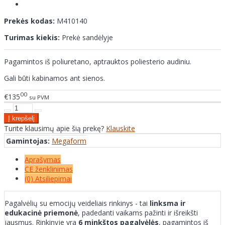
Prekės kodas:
M410140
Turimas kiekis:
Prekė sandėlyje
Pagamintos iš poliuretano, aptrauktos poliesterio audiniu.
Gali būti kabinamos ant sienos.
00
€135
su PVM
Turite klausimų apie šią prekę?
Klauskite
Gamintojas:
Megaform
Aprašymas
CE ženklinimas
(0) Atsiliepimai
Pagalvėlių su emocijų veideliais rinkinys - tai
linksma ir
edukacinė priemonė
, padedanti vaikams pažinti ir išreikšti
jausmus. Rinkinyje yra
6 minkštos pagalvėlės
, pagamintos iš