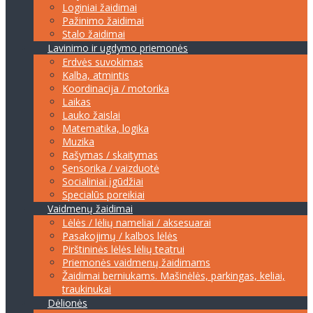
Loginiai žaidimai
Pažinimo žaidimai
Stalo žaidimai
Lavinimo ir ugdymo priemonės
Erdvės suvokimas
Kalba, atmintis
Koordinacija / motorika
Laikas
Lauko žaislai
Matematika, logika
Muzika
Rašymas / skaitymas
Sensorika / vaizduotė
Socialiniai įgūdžiai
Specialūs poreikiai
Vaidmenų žaidimai
Lėlės / lėlių nameliai / aksesuarai
Pasakojimų / kalbos lėlės
Pirštininės lėlės lėlių teatrui
Priemonės vaidmenų žaidimams
Žaidimai berniukams. Mašinėlės, parkingas, keliai,
traukinukai
Dėlionės