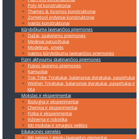
Poly-M konstruktoriai
Thames & Kosmos konstruktoriai
Zometool erdviniai konstruktoriai
Įvairūs konstruktoriai
Kūrybiškumą lavinančios priemonės
Dažai, spalvinimo priemonės
Mediniai paruoštukai
Modelinas, smėlis
Įvairios kūrybiškumą lavinančios priemonės
Fizinį aktyvumą skatinančios priemonės
Fizinio lavinimo priemonės
Kamuoliai
Top Trike Triratukai, balansiniai dviratukai, paspirtukai
Winther Triratukai, balansiniai dviratukai, paspirtukai ir
kita
Mokslas ir eksperimentai
Biologija ir eksperimentai
Chemija ir eksperimentai
Fizika ir eksperimentai
Inžinerija ir robotika
Kiti mokslai ir smagios veiklos
Edukacinės sienelės
Kiti sienos / grindų lavinantys elementai