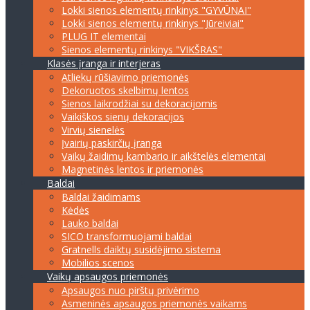
Lokki sienos elementų rinkinys "GYVŪNAI"
Lokki sienos elementų rinkinys "Jūreiviai"
PLUG IT elementai
Sienos elementų rinkinys "VIKŠRAS"
Klasės įranga ir interjeras
Atliekų rūšiavimo priemonės
Dekoruotos skelbimų lentos
Sienos laikrodžiai su dekoracijomis
Vaikiškos sienų dekoracijos
Virvių sienelės
Įvairių paskirčių įranga
Vaikų žaidimų kambario ir aikštelės elementai
Magnetinės lentos ir priemonės
Baldai
Baldai žaidimams
Kėdės
Lauko baldai
SICO transformuojami baldai
Gratnells daiktų susidėjimo sistema
Mobilios scenos
Vaikų apsaugos priemonės
Apsaugos nuo pirštų privėrimo
Asmeninės apsaugos priemonės vaikams