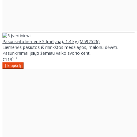
Pasunkinta liemenė S (mėlyna), 1.4 kg (M592526)
Liemenės pasiūtos iš minkštos medžiagos, malonu dėvėti.
Pasunkinimai įsiųti žemiau vaiko svorio cent..
50
€113