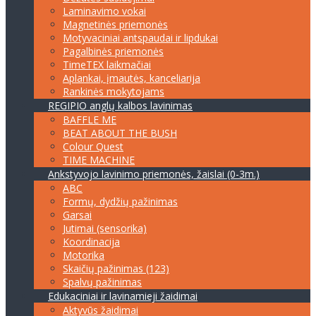
Laminavimo vokai
Magnetinės priemonės
Motyvaciniai antspaudai ir lipdukai
Pagalbinės priemonės
TimeTEX laikmačiai
Aplankai, įmautės, kanceliarija
Rankinės mokytojams
REGIPIO anglų kalbos lavinimas
BAFFLE ME
BEAT ABOUT THE BUSH
Colour Quest
TIME MACHINE
Ankstyvojo lavinimo priemonės, žaislai (0-3m.)
ABC
Formų, dydžių pažinimas
Garsai
Jutimai (sensorika)
Koordinacija
Motorika
Skaičių pažinimas (123)
Spalvų pažinimas
Edukaciniai ir lavinamieji žaidimai
Aktyvūs žaidimai