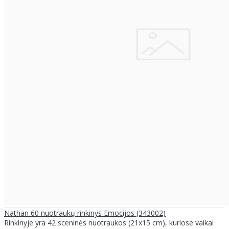
Nathan 60 nuotraukų rinkinys Emocijos (343002)
Rinkinyje yra 42 sceninės nuotraukos (21x15 cm), kuriose vaikai