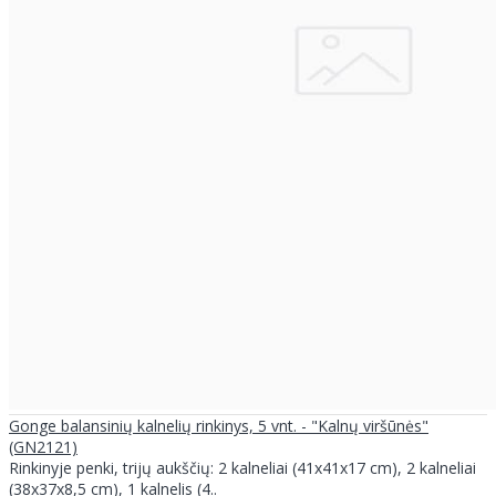
Gonge balansinių kalnelių rinkinys, 5 vnt. - "Kalnų viršūnės"
(GN2121)
Rinkinyje penki, trijų aukščių: 2 kalneliai (41x41x17 cm), 2 kalneliai
(38x37x8,5 cm), 1 kalnelis (4..