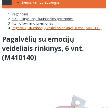
Sienos kampų apsaugos
Pagrindinis
Fizinį aktyvumą skatinančios priemonės
Fizinio lavinimo priemonės
Pagalvėlių su emocijų veideliais rinkinys, 6 vnt. (M410140)
Pagalvėlių su emocijų
veideliais rinkinys, 6 vnt.
(M410140)