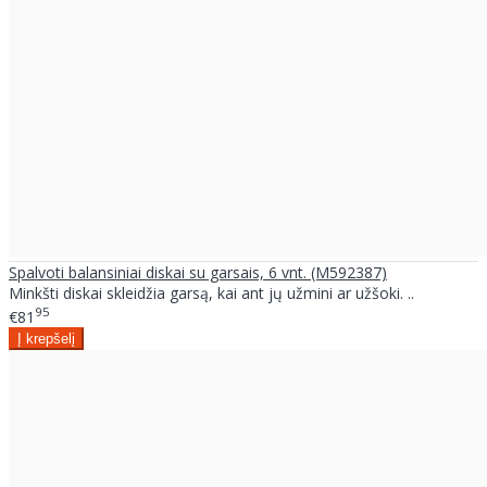
Spalvoti balansiniai diskai su garsais, 6 vnt. (M592387)
Minkšti diskai skleidžia garsą, kai ant jų užmini ar užšoki. ..
95
€81