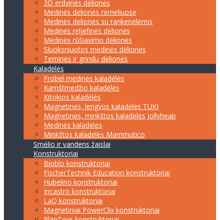
3D erdvinės dėlionės
Medinės dėlionės rėmeliuose
Medinės dėlionės su rankenėlėmis
Medinės reljefinės dėlionės
Medinės rūšiavimo dėlionės
Sluoksniuotos medinės dėlionės
Teminės ir grindų dėlionės
Kaladėlės
Frobel medinės kaladėlės
Kamštmedžio kaladėlės
Kitokios kaladėlės
Magnetinės, lengvos kaladėlės TUKI
Magnetinės, minkštos kaladėlės Jollyheap
Medinės kaladėlės
Minkštos kaladėlės Mammutico
Smėlio ir vandens žaislai
Konstruktoriai
Bioblo konstruktoriai
FischerTechnik Education konstruktoriai
Hubelino konstruktoriai
Incastro konstruktoriai
LaQ konstruktoriai
Magnetiniai PowerClix konstruktoriai
PlanToys konstruktoriai