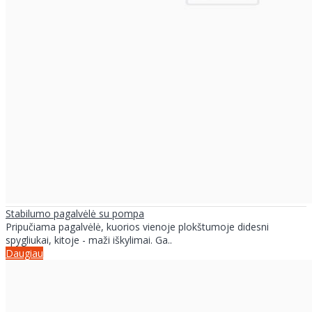
Stabilumo pagalvėlė su pompa
Pripučiama pagalvėlė, kuorios vienoje plokštumoje didesni
spygliukai, kitoje - maži iškylimai. Ga..
Daugiau