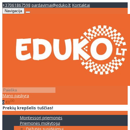
+37061867598
pardavimai@eduko.lt
Kontaktai
Navigacija
Mano paskyra
00
€0
0
Prekių krepšelis tuščias!
Montessori priemonės
Priemonės mokytojui
Dėžutės susidėjimui