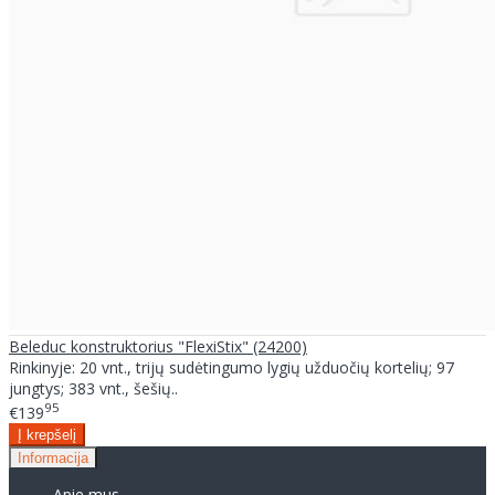
Beleduc konstruktorius "FlexiStix" (24200)
Rinkinyje: 20 vnt., trijų sudėtingumo lygių užduočių kortelių; 97
jungtys; 383 vnt., šešių..
95
€139
Informacija
Apie mus