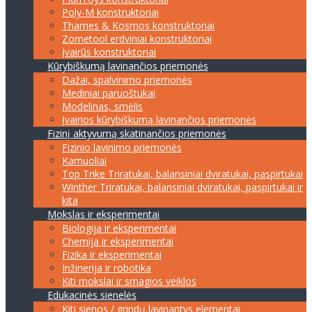
Poly-M konstruktoriai
Thames & Kosmos konstruktoriai
Zometool erdviniai konstruktoriai
Įvairūs konstruktoriai
Kūrybiškumą lavinančios priemonės
Dažai, spalvinimo priemonės
Mediniai paruoštukai
Modelinas, smėlis
Įvairios kūrybiškumą lavinančios priemonės
Fizinį aktyvumą skatinančios priemonės
Fizinio lavinimo priemonės
Kamuoliai
Top Trike Triratukai, balansiniai dviratukai, paspirtukai
Winther Triratukai, balansiniai dviratukai, paspirtukai ir
kita
Mokslas ir eksperimentai
Biologija ir eksperimentai
Chemija ir eksperimentai
Fizika ir eksperimentai
Inžinerija ir robotika
Kiti mokslai ir smagios veiklos
Edukacinės sienelės
Kiti sienos / grindų lavinantys elementai