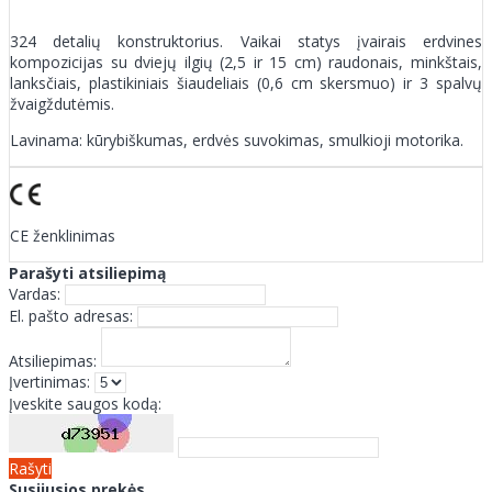
324 detalių konstruktorius. Vaikai statys įvairais erdvines
kompozicijas su dviejų ilgių (2,5 ir 15 cm) raudonais, minkštais,
lanksčiais, plastikiniais šiaudeliais (0,6 cm skersmuo) ir 3 spalvų
žvaigždutėmis.
Lavinama: kūrybiškumas, erdvės suvokimas, smulkioji motorika.
CE ženklinimas
Parašyti atsiliepimą
Vardas:
El. pašto adresas:
Atsiliepimas:
Įvertinimas:
Įveskite saugos kodą:
Rašyti
Susijusios prekės