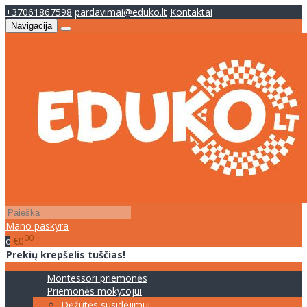
+37061867598
pardavimai@eduko.lt
Kontaktai
Navigacija
Mano paskyra
00
€0
0
Prekių krepšelis tuščias!
Montessori priemonės
Priemonės mokytojui
Dėžutės susidėjimui