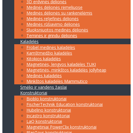
3D erdvinės dėlionės
Medinės dėlionės rėmeliuose
Medinės dėlionės su rankenėlėmis
Medinės reljefinės dėlionės
Medinės rūšiavimo dėlionės
Sluoksniuotos medinės dėlionės
Teminės ir grindų dėlionės
Kaladėlės
Frobel medinės kaladėlės
Kamštmedžio kaladėlės
Kitokios kaladėlės
Magnetinės, lengvos kaladėlės TUKI
Magnetinės, minkštos kaladėlės Jollyheap
Medinės kaladėlės
Minkštos kaladėlės Mammutico
Smėlio ir vandens žaislai
Konstruktoriai
Bioblo konstruktoriai
FischerTechnik Education konstruktoriai
Hubelino konstruktoriai
Incastro konstruktoriai
LaQ konstruktoriai
Magnetiniai PowerClix konstruktoriai
PlanToys konstruktoriai