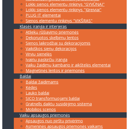
Lokki sienos elementų rinkinys "GYVŪNAI"
Lokki sienos elementų rinkinys "Jūreiviai"
PLUG IT elementai
Sienos elementų rinkinys "VIKŠRAS"
Klasės įranga ir interjeras
Atliekų rūšiavimo priemonės
Dekoruotos skelbimų lentos
Sienos laikrodžiai su dekoracijomis
Vaikiškos sienų dekoracijos
Virvių sienelės
Įvairių paskirčių įranga
Vaikų žaidimų kambario ir aikštelės elementai
Magnetinės lentos ir priemonės
Baldai
Baldai žaidimams
Kėdės
Lauko baldai
SICO transformuojami baldai
Gratnells daiktų susidėjimo sistema
Mobilios scenos
Vaikų apsaugos priemonės
Apsaugos nuo pirštų privėrimo
Asmeninės apsaugos priemonės vaikams