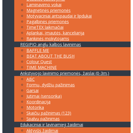
Laminavimo vokai
Magnetinės priemonės
Motyvaciniai antspaudai ir lipdukai
Pagalbinės priemonės
TimeTEX laikmačiai
Aplankai, įmautės, kanceliarija
Rankinės mokytojams
REGIPIO anglų kalbos lavinimas
BAFFLE ME
BEAT ABOUT THE BUSH
Colour Quest
TIME MACHINE
Ankstyvojo lavinimo priemonės, žaislai (0-3m.)
ABC
Formų, dydžių pažinimas
Garsai
Jutimai (sensorika)
Koordinacija
Motorika
Skaičių pažinimas (123)
Spalvų pažinimas
Edukaciniai ir lavinamieji žaidimai
Aktyvūs žaidimai