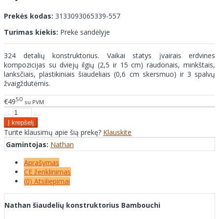
Prekės kodas:
3133093065339-557
Turimas kiekis:
Prekė sandėlyje
324 detalių konstruktorius. Vaikai statys įvairais erdvines
kompozicijas su dviejų ilgių (2,5 ir 15 cm) raudonais, minkštais,
lanksčiais, plastikiniais šiaudeliais (0,6 cm skersmuo) ir 3 spalvų
žvaigždutėmis.
50
€49
su PVM
Turite klausimų apie šią prekę?
Klauskite
Gamintojas:
Nathan
Aprašymas
CE ženklinimas
(0) Atsiliepimai
Nathan šiaudelių konstruktorius Bambouchi