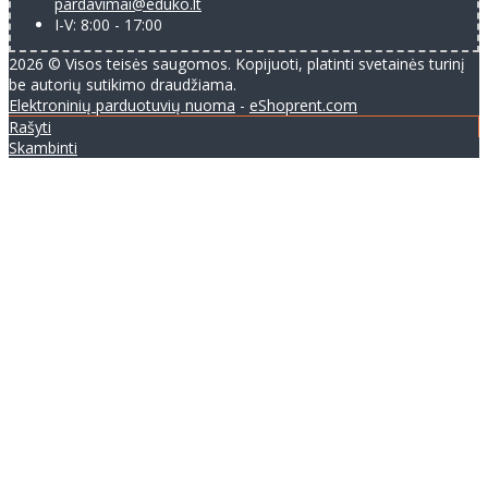
pardavimai@eduko.lt
I-V: 8:00 - 17:00
2026 © Visos teisės saugomos. Kopijuoti, platinti svetainės turinį
be autorių sutikimo draudžiama.
Elektroninių parduotuvių nuoma
-
eShoprent.com
Rašyti
Skambinti