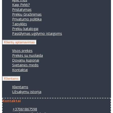
Kaip Pirkti?
Pristatymas
Prekių Grąžinimas
Privatumo politika
Taisyklės
Prekių katalogai
Pasiūlymas ugdymo įstaigoms
Klientų aptarnavimas
Visos prekės
Prekės su nuolaida
Dovanų kuponai
Svetainės medis
Kontaktai
Klientams
Klientams
Užsakymų istorija
Kontaktai
+37061867598