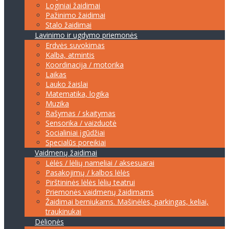
Loginiai žaidimai
Pažinimo žaidimai
Stalo žaidimai
Lavinimo ir ugdymo priemonės
Erdvės suvokimas
Kalba, atmintis
Koordinacija / motorika
Laikas
Lauko žaislai
Matematika, logika
Muzika
Rašymas / skaitymas
Sensorika / vaizduotė
Socialiniai įgūdžiai
Specialūs poreikiai
Vaidmenų žaidimai
Lėlės / lėlių nameliai / aksesuarai
Pasakojimų / kalbos lėlės
Pirštininės lėlės lėlių teatrui
Priemonės vaidmenų žaidimams
Žaidimai berniukams. Mašinėlės, parkingas, keliai,
traukinukai
Dėlionės