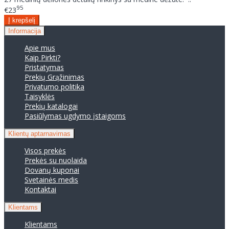
95
€23
Informacija
Apie mus
Kaip Pirkti?
Pristatymas
Prekių Grąžinimas
Privatumo politika
Taisyklės
Prekių katalogai
Pasiūlymas ugdymo įstaigoms
Klientų aptarnavimas
Visos prekės
Prekės su nuolaida
Dovanų kuponai
Svetainės medis
Kontaktai
Klientams
Klientams