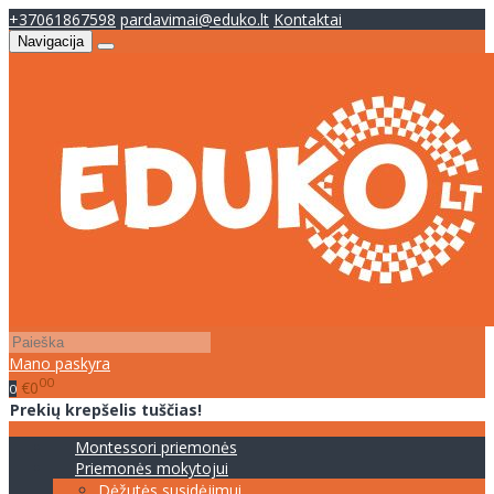
+37061867598
pardavimai@eduko.lt
Kontaktai
Navigacija
Mano paskyra
00
€0
0
Prekių krepšelis tuščias!
Montessori priemonės
Priemonės mokytojui
Dėžutės susidėjimui