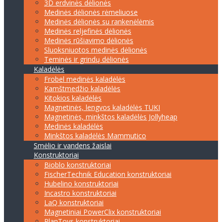
3D erdvinės dėlionės
Medinės dėlionės rėmeliuose
Medinės dėlionės su rankenėlėmis
Medinės reljefinės dėlionės
Medinės rūšiavimo dėlionės
Sluoksniuotos medinės dėlionės
Teminės ir grindų dėlionės
Kaladėlės
Frobel medinės kaladėlės
Kamštmedžio kaladėlės
Kitokios kaladėlės
Magnetinės, lengvos kaladėlės TUKI
Magnetinės, minkštos kaladėlės Jollyheap
Medinės kaladėlės
Minkštos kaladėlės Mammutico
Smėlio ir vandens žaislai
Konstruktoriai
Bioblo konstruktoriai
FischerTechnik Education konstruktoriai
Hubelino konstruktoriai
Incastro konstruktoriai
LaQ konstruktoriai
Magnetiniai PowerClix konstruktoriai
PlanToys konstruktoriai