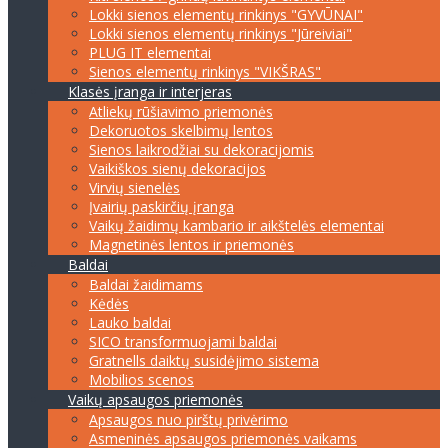
Lokki sienos elementų rinkinys "GYVŪNAI"
Lokki sienos elementų rinkinys "Jūreiviai"
PLUG IT elementai
Sienos elementų rinkinys "VIKŠRAS"
Klasės įranga ir interjeras
Atliekų rūšiavimo priemonės
Dekoruotos skelbimų lentos
Sienos laikrodžiai su dekoracijomis
Vaikiškos sienų dekoracijos
Virvių sienelės
Įvairių paskirčių įranga
Vaikų žaidimų kambario ir aikštelės elementai
Magnetinės lentos ir priemonės
Baldai
Baldai žaidimams
Kėdės
Lauko baldai
SICO transformuojami baldai
Gratnells daiktų susidėjimo sistema
Mobilios scenos
Vaikų apsaugos priemonės
Apsaugos nuo pirštų privėrimo
Asmeninės apsaugos priemonės vaikams