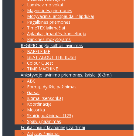
Laminavimo vokai
Magnetinės priemonės
Motyvaciniai antspaudai ir lipdukai
Pagalbinės priemonės
TimeTEX laikmačiai
Aplankai, įmautės, kanceliarija
Rankinės mokytojams
REGIPIO anglų kalbos lavinimas
BAFFLE ME
BEAT ABOUT THE BUSH
Colour Quest
TIME MACHINE
Ankstyvojo lavinimo priemonės, žaislai (0-3m.)
ABC
Formų, dydžių pažinimas
Garsai
Jutimai (sensorika)
Koordinacija
Motorika
Skaičių pažinimas (123)
Spalvų pažinimas
Edukaciniai ir lavinamieji žaidimai
Aktyvūs žaidimai