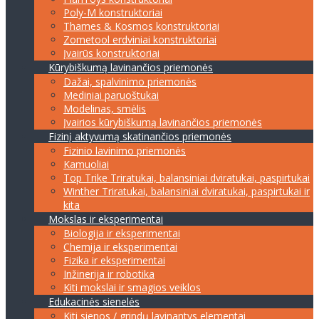
Poly-M konstruktoriai
Thames & Kosmos konstruktoriai
Zometool erdviniai konstruktoriai
Įvairūs konstruktoriai
Kūrybiškumą lavinančios priemonės
Dažai, spalvinimo priemonės
Mediniai paruoštukai
Modelinas, smėlis
Įvairios kūrybiškumą lavinančios priemonės
Fizinį aktyvumą skatinančios priemonės
Fizinio lavinimo priemonės
Kamuoliai
Top Trike Triratukai, balansiniai dviratukai, paspirtukai
Winther Triratukai, balansiniai dviratukai, paspirtukai ir
kita
Mokslas ir eksperimentai
Biologija ir eksperimentai
Chemija ir eksperimentai
Fizika ir eksperimentai
Inžinerija ir robotika
Kiti mokslai ir smagios veiklos
Edukacinės sienelės
Kiti sienos / grindų lavinantys elementai