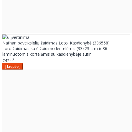
Nathan paveikslėlių žaidimas Loto. Kasdienybė (336558)
Loto žaidimas su 6 žaidimo lentelėmis (33x23 cm) ir 36
laminuotomis kortelėmis su kasdienybėje sutin..
50
€42