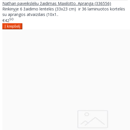
Nathan paveikslėlių žaidimas Maxilotto. Apranga (336556)
Rinkinyje 6 žaidimo lentelės (33x23 cm) ir 36 laminuotos kortelės
su aprangos atvaizdais (10x1..
50
€42