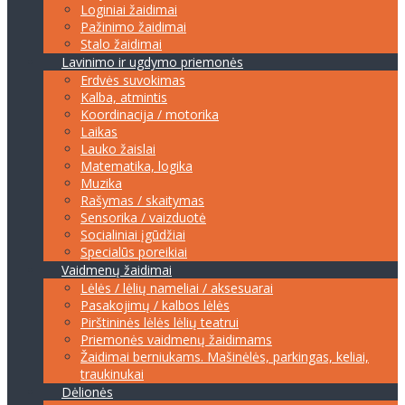
Loginiai žaidimai
Pažinimo žaidimai
Stalo žaidimai
Lavinimo ir ugdymo priemonės
Erdvės suvokimas
Kalba, atmintis
Koordinacija / motorika
Laikas
Lauko žaislai
Matematika, logika
Muzika
Rašymas / skaitymas
Sensorika / vaizduotė
Socialiniai įgūdžiai
Specialūs poreikiai
Vaidmenų žaidimai
Lėlės / lėlių nameliai / aksesuarai
Pasakojimų / kalbos lėlės
Pirštininės lėlės lėlių teatrui
Priemonės vaidmenų žaidimams
Žaidimai berniukams. Mašinėlės, parkingas, keliai,
traukinukai
Dėlionės