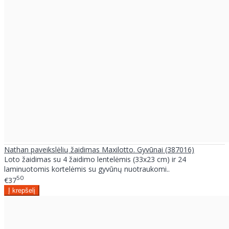
Nathan paveikslėlių žaidimas Maxilotto. Gyvūnai (387016)
Loto žaidimas su 4 žaidimo lentelėmis (33x23 cm) ir 24
laminuotomis kortelėmis su gyvūnų nuotraukomi..
50
€37