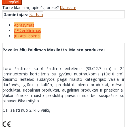
Turite klausimų apie šią prekę?
Klauskite
Gamintojas:
Nathan
Aprašymas
CE ženklinimas
(0) Atsiliepimai
Paveikslėlių žaidimas Maxilotto. Maisto produktai
Loto žaidimas su 6 žaidimo lentelėmis (33x22,7 cm) ir 24
laminuotomis kortelėmis su gyvūnų nuotraukomis (10x10 cm).
Žaidimo lentelės sudarytos pagal maisto kategorijas: vaisiai ir
daržovės, grūdinių kultūrų produktai, pieno produktai, mėsos
produktai, riebaliniai produktai, augaliniai produktai ir prieskoniai.
Vaikai išmoks maisto produktų pavadinimus bei susipažins su
pilnavertiška mityba.
Gali žaisti nuo 2 iki 6 vaikų.