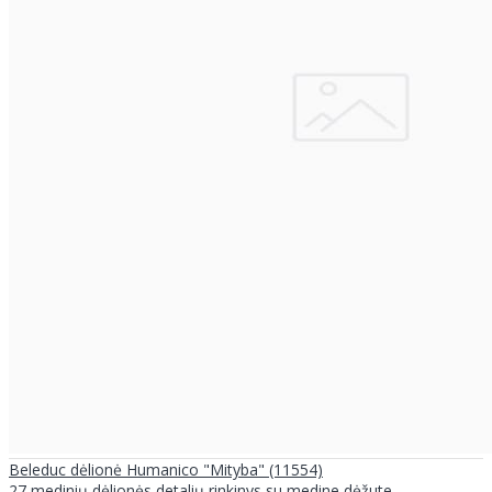
Beleduc dėlionė Humanico "Mityba" (11554)
27 medinių dėlionės detalių rinkinys su medine dėžute. ..