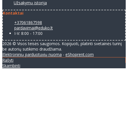
Užsakymų istorija
Kontaktai
+37061867598
pardavimai@eduko.lt
I-V: 8:00 - 17:00
2026 © Visos teisės saugomos. Kopijuoti, platinti svetainės turinį
be autorių sutikimo draudžiama.
Elektroninių parduotuvių nuoma
-
eShoprent.com
Rašyti
Skambinti