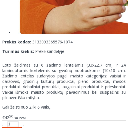
Prekės kodas:
3133093365576-1074
Turimas kiekis:
Prekė sandėlyje
Loto žaidimas su 6 žaidimo lentelėmis (33x22,7 cm) ir 24
laminuotomis kortelėmis su gyvūnų nuotraukomis (10x10 cm).
Žaidimo lentelės sudarytos pagal maisto kategorijas: vaisiai ir
daržovės, grūdinių kultūrų produktai, pieno produktai, mėsos
produktai, riebaliniai produktai, augaliniai produktai ir prieskoniai.
Vaikai išmoks maisto produktų pavadinimus bei susipažins su
pilnavertiška mityba.
Gali žaisti nuo 2 iki 6 vaikų.
50
€42
su PVM