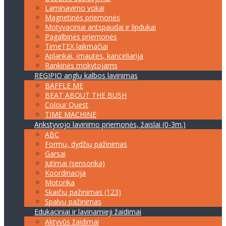
Laminavimo vokai
Magnetinės priemonės
Motyvaciniai antspaudai ir lipdukai
Pagalbinės priemonės
TimeTEX laikmačiai
Aplankai, įmautės, kanceliarija
Rankinės mokytojams
REGIPIO anglų kalbos lavinimas
BAFFLE ME
BEAT ABOUT THE BUSH
Colour Quest
TIME MACHINE
Ankstyvojo lavinimo priemonės, žaislai (0-3m.)
ABC
Formų, dydžių pažinimas
Garsai
Jutimai (sensorika)
Koordinacija
Motorika
Skaičių pažinimas (123)
Spalvų pažinimas
Edukaciniai ir lavinamieji žaidimai
Aktyvūs žaidimai