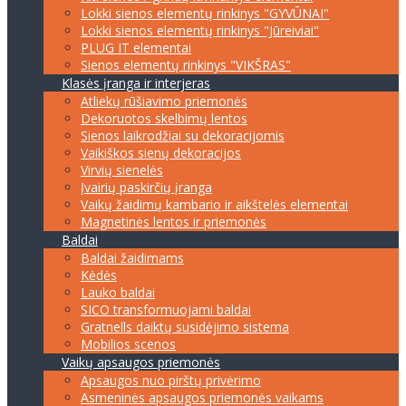
Lokki sienos elementų rinkinys "GYVŪNAI"
Lokki sienos elementų rinkinys "Jūreiviai"
PLUG IT elementai
Sienos elementų rinkinys "VIKŠRAS"
Klasės įranga ir interjeras
Atliekų rūšiavimo priemonės
Dekoruotos skelbimų lentos
Sienos laikrodžiai su dekoracijomis
Vaikiškos sienų dekoracijos
Virvių sienelės
Įvairių paskirčių įranga
Vaikų žaidimų kambario ir aikštelės elementai
Magnetinės lentos ir priemonės
Baldai
Baldai žaidimams
Kėdės
Lauko baldai
SICO transformuojami baldai
Gratnells daiktų susidėjimo sistema
Mobilios scenos
Vaikų apsaugos priemonės
Apsaugos nuo pirštų privėrimo
Asmeninės apsaugos priemonės vaikams