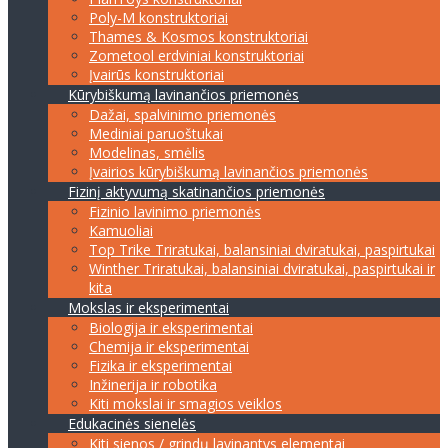
Poly-M konstruktoriai
Thames & Kosmos konstruktoriai
Zometool erdviniai konstruktoriai
Įvairūs konstruktoriai
Kūrybiškumą lavinančios priemonės
Dažai, spalvinimo priemonės
Mediniai paruoštukai
Modelinas, smėlis
Įvairios kūrybiškumą lavinančios priemonės
Fizinį aktyvumą skatinančios priemonės
Fizinio lavinimo priemonės
Kamuoliai
Top Trike Triratukai, balansiniai dviratukai, paspirtukai
Winther Triratukai, balansiniai dviratukai, paspirtukai ir
kita
Mokslas ir eksperimentai
Biologija ir eksperimentai
Chemija ir eksperimentai
Fizika ir eksperimentai
Inžinerija ir robotika
Kiti mokslai ir smagios veiklos
Edukacinės sienelės
Kiti sienos / grindų lavinantys elementai