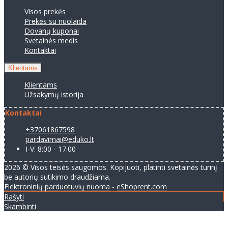
Visos prekės
Prekės su nuolaida
Dovanų kuponai
Svetainės medis
Kontaktai
Klientams
Klientams
Užsakymų istorija
Kontaktai
+37061867598
pardavimai@eduko.lt
I-V: 8:00 - 17:00
2026 © Visos teisės saugomos. Kopijuoti, platinti svetainės turinį
be autorių sutikimo draudžiama.
Elektroninių parduotuvių nuoma
-
eShoprent.com
Rašyti
Skambinti