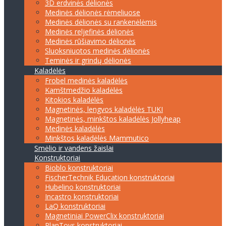
3D erdvinės dėlionės
Medinės dėlionės rėmeliuose
Medinės dėlionės su rankenėlėmis
Medinės reljefinės dėlionės
Medinės rūšiavimo dėlionės
Sluoksniuotos medinės dėlionės
Teminės ir grindų dėlionės
Kaladėlės
Frobel medinės kaladėlės
Kamštmedžio kaladėlės
Kitokios kaladėlės
Magnetinės, lengvos kaladėlės TUKI
Magnetinės, minkštos kaladėlės Jollyheap
Medinės kaladėlės
Minkštos kaladėlės Mammutico
Smėlio ir vandens žaislai
Konstruktoriai
Bioblo konstruktoriai
FischerTechnik Education konstruktoriai
Hubelino konstruktoriai
Incastro konstruktoriai
LaQ konstruktoriai
Magnetiniai PowerClix konstruktoriai
PlanToys konstruktoriai