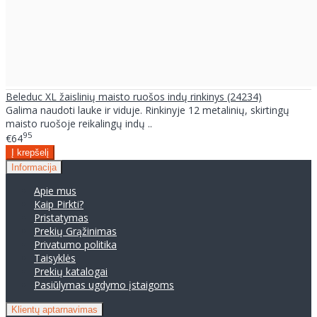
Beleduc XL žaislinių maisto ruošos indų rinkinys (24234)
Galima naudoti lauke ir viduje. Rinkinyje 12 metalinių, skirtingų
maisto ruošoje reikalingų indų ..
95
€64
Informacija
Apie mus
Kaip Pirkti?
Pristatymas
Prekių Grąžinimas
Privatumo politika
Taisyklės
Prekių katalogai
Pasiūlymas ugdymo įstaigoms
Klientų aptarnavimas