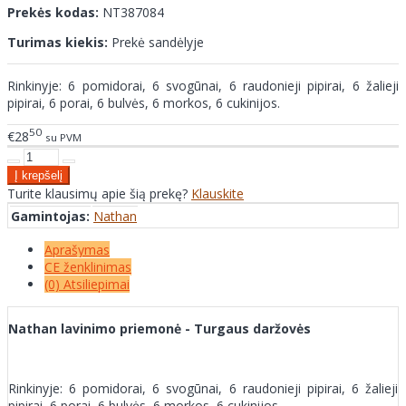
Prekės kodas:
NT387084
Turimas kiekis:
Prekė sandėlyje
Rinkinyje: 6 pomidorai, 6 svogūnai, 6 raudonieji pipirai, 6 žalieji
pipirai, 6 porai, 6 bulvės, 6 morkos, 6 cukinijos.
50
€28
su PVM
Turite klausimų apie šią prekę?
Klauskite
Gamintojas:
Nathan
Aprašymas
CE ženklinimas
(0) Atsiliepimai
Nathan lavinimo priemonė - Turgaus daržovės
Rinkinyje: 6 pomidorai, 6 svogūnai, 6 raudonieji pipirai, 6 žalieji
pipirai, 6 porai, 6 bulvės, 6 morkos, 6 cukinijos.