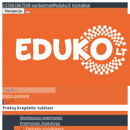
+37061867598
pardavimai@eduko.lt
Kontaktai
Navigacija
Mano paskyra
00
€0
0
Prekių krepšelis tuščias!
Montessori priemonės
Priemonės mokytojui
Dėžutės susidėjimui