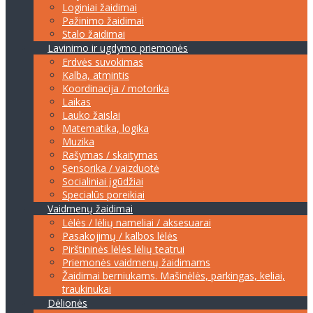
Loginiai žaidimai
Pažinimo žaidimai
Stalo žaidimai
Lavinimo ir ugdymo priemonės
Erdvės suvokimas
Kalba, atmintis
Koordinacija / motorika
Laikas
Lauko žaislai
Matematika, logika
Muzika
Rašymas / skaitymas
Sensorika / vaizduotė
Socialiniai įgūdžiai
Specialūs poreikiai
Vaidmenų žaidimai
Lėlės / lėlių nameliai / aksesuarai
Pasakojimų / kalbos lėlės
Pirštininės lėlės lėlių teatrui
Priemonės vaidmenų žaidimams
Žaidimai berniukams. Mašinėlės, parkingas, keliai,
traukinukai
Dėlionės