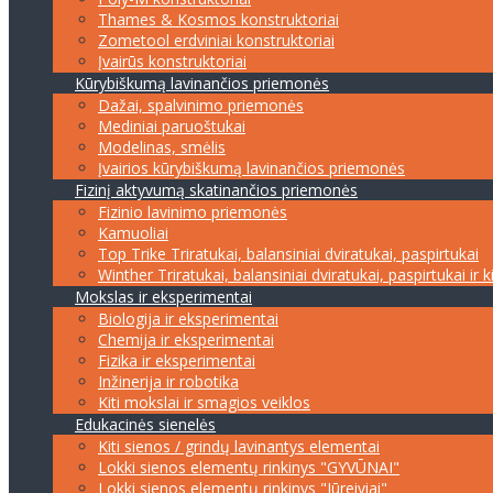
Thames & Kosmos konstruktoriai
Zometool erdviniai konstruktoriai
Įvairūs konstruktoriai
Kūrybiškumą lavinančios priemonės
Dažai, spalvinimo priemonės
Mediniai paruoštukai
Modelinas, smėlis
Įvairios kūrybiškumą lavinančios priemonės
Fizinį aktyvumą skatinančios priemonės
Fizinio lavinimo priemonės
Kamuoliai
Top Trike Triratukai, balansiniai dviratukai, paspirtukai
Winther Triratukai, balansiniai dviratukai, paspirtukai ir k
Mokslas ir eksperimentai
Biologija ir eksperimentai
Chemija ir eksperimentai
Fizika ir eksperimentai
Inžinerija ir robotika
Kiti mokslai ir smagios veiklos
Edukacinės sienelės
Kiti sienos / grindų lavinantys elementai
Lokki sienos elementų rinkinys "GYVŪNAI"
Lokki sienos elementų rinkinys "Jūreiviai"