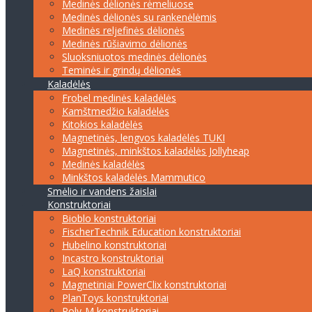
Medinės dėlionės rėmeliuose
Medinės dėlionės su rankenėlėmis
Medinės reljefinės dėlionės
Medinės rūšiavimo dėlionės
Sluoksniuotos medinės dėlionės
Teminės ir grindų dėlionės
Kaladėlės
Frobel medinės kaladėlės
Kamštmedžio kaladėlės
Kitokios kaladėlės
Magnetinės, lengvos kaladėlės TUKI
Magnetinės, minkštos kaladėlės Jollyheap
Medinės kaladėlės
Minkštos kaladėlės Mammutico
Smėlio ir vandens žaislai
Konstruktoriai
Bioblo konstruktoriai
FischerTechnik Education konstruktoriai
Hubelino konstruktoriai
Incastro konstruktoriai
LaQ konstruktoriai
Magnetiniai PowerClix konstruktoriai
PlanToys konstruktoriai
Poly-M konstruktoriai