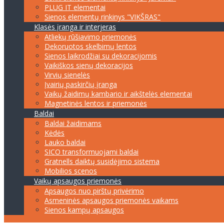
PLUG IT elementai
Sienos elementų rinkinys "VIKŠRAS"
Klasės įranga ir interjeras
Atliekų rūšiavimo priemonės
Dekoruotos skelbimų lentos
Sienos laikrodžiai su dekoracijomis
Vaikiškos sienų dekoracijos
Virvių sienelės
Įvairių paskirčių įranga
Vaikų žaidimų kambario ir aikštelės elementai
Magnetinės lentos ir priemonės
Baldai
Baldai žaidimams
Kėdės
Lauko baldai
SICO transformuojami baldai
Gratnells daiktų susidėjimo sistema
Mobilios scenos
Vaikų apsaugos priemonės
Apsaugos nuo pirštų privėrimo
Asmeninės apsaugos priemonės vaikams
Sienos kampų apsaugos