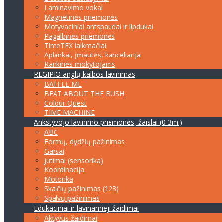
Laminavimo vokai
Magnetinės priemonės
Motyvaciniai antspaudai ir lipdukai
Pagalbinės priemonės
TimeTEX laikmačiai
Aplankai, įmautės, kanceliarija
Rankinės mokytojams
REGIPIO anglų kalbos lavinimas
BAFFLE ME
BEAT ABOUT THE BUSH
Colour Quest
TIME MACHINE
Ankstyvojo lavinimo priemonės, žaislai (0-3m.)
ABC
Formų, dydžių pažinimas
Garsai
Jutimai (sensorika)
Koordinacija
Motorika
Skaičių pažinimas (123)
Spalvų pažinimas
Edukaciniai ir lavinamieji žaidimai
Aktyvūs žaidimai