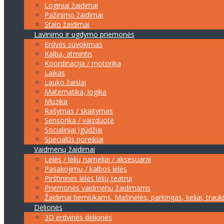
Loginiai žaidimai
Pažinimo žaidimai
Stalo žaidimai
Lavinimo ir ugdymo priemonės
Erdvės suvokimas
Kalba, atmintis
Koordinacija / motorika
Laikas
Lauko žaislai
Matematika, logika
Muzika
Rašymas / skaitymas
Sensorika / vaizduotė
Socialiniai įgūdžiai
Specialūs poreikiai
Vaidmenų žaidimai
Lėlės / lėlių nameliai / aksesuarai
Pasakojimų / kalbos lėlės
Pirštininės lėlės lėlių teatrui
Priemonės vaidmenų žaidimams
Žaidimai berniukams. Mašinėlės, parkingas, keliai, trauk
Dėlionės
3D erdvinės dėlionės