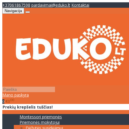
+37061867598
pardavimai@eduko.lt
Kontaktai
Navigacija
Mano paskyra
00
€0
0
Prekių krepšelis tuščias!
Montessori priemonės
Priemonės mokytojui
Dėžutės susidėjimui