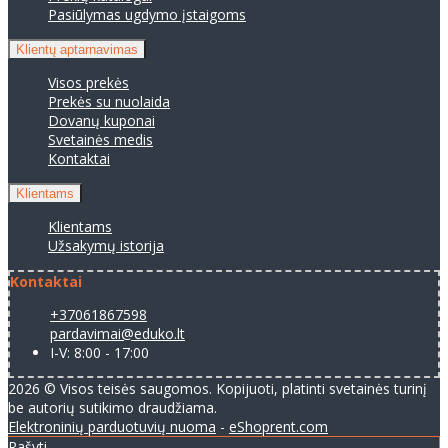
Pasiūlymas ugdymo įstaigoms
Klientų aptarnavimas
Visos prekės
Prekės su nuolaida
Dovanų kuponai
Svetainės medis
Kontaktai
Klientams
Klientams
Užsakymų istorija
Kontaktai
+37061867598
pardavimai@eduko.lt
I-V: 8:00 - 17:00
2026 © Visos teisės saugomos. Kopijuoti, platinti svetainės turinį
be autorių sutikimo draudžiama.
Elektroninių parduotuvių nuoma
-
eShoprent.com
Rašyti