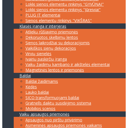
Lokki sienos elementų rinkinys "GYVŪNAI"
Lokki sienos elementų rinkinys "Jūreiviai"
PLUG IT elementai
Sienos elementų rinkinys "VIKŠRAS"
Klasės įranga ir interjeras
Atliekų rūšiavimo priemonės
Dekoruotos skelbimų lentos
Sienos laikrodžiai su dekoracijomis
Vaikiškos sienų dekoracijos
Virvių sienelės
Įvairių paskirčių įranga
Vaikų žaidimų kambario ir aikštelės elementai
Magnetinės lentos ir priemonės
Baldai
Baldai žaidimams
Kėdės
Lauko baldai
SICO transformuojami baldai
Gratnells daiktų susidėjimo sistema
Mobilios scenos
Vaikų apsaugos priemonės
Apsaugos nuo pirštų privėrimo
Asmeninės apsaugos priemonės vaikams