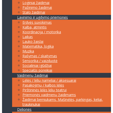
Loginiai žaidimai
Pažinimo žaidimai
Stalo žaidimai
Lavinimo ir ugdymo priemonės
Erdvės suvokimas
Kalba, atmintis
Koordinacija / motorika
Laikas
Lauko žaislai
Matematika, logika
Muzika
Rašymas / skaitymas
Sensorika / vaizduotė
Socialiniai įgūdžiai
Specialūs poreikiai
Vaidmenų žaidimai
Lėlės / lėlių nameliai / aksesuarai
Pasakojimų / kalbos lėlės
Pirštininės lėlės lėlių teatrui
Priemonės vaidmenų žaidimams
Žaidimai berniukams. Mašinėlės, parkingas, keliai,
traukinukai
Dėlionės