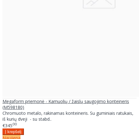
Megaform priemonė - Kamuolių / žaislų saugojimo konteineris
(M598180)
Chromuoto metalo, rakinamas konteineris. Su guminiais ratukais,
iš kurių dveji - su stabd..
00
€345
Naujiena