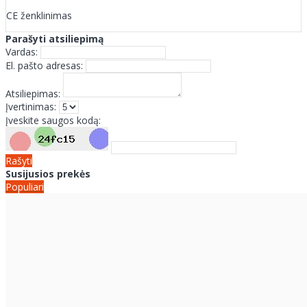
CE ženklinimas
Parašyti atsiliepimą
Vardas:
El. pašto adresas:
Atsiliepimas:
Įvertinimas:
Įveskite saugos kodą:
Rašyti
Susijusios prekės
Populiari