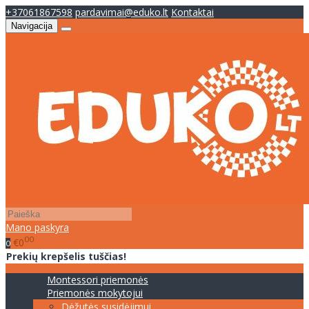
+37061867598
pardavimai@eduko.lt
Kontaktai
Navigacija
Mano paskyra
00
€0
0
Prekių krepšelis tuščias!
Montessori priemonės
Priemonės mokytojui
Dėžutės susidėjimui