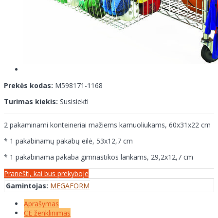
Prekės kodas:
M598171-1168
Turimas kiekis:
Susisiekti
2 pakaminami konteineriai mažiems kamuoliukams, 60x31x22 cm
* 1 pakabinamų pakabų eilė, 53x12,7 cm
* 1 pakabinama pakaba gimnastikos lankams, 29,2x12,7 cm
Pranešti, kai bus prekyboje
Gamintojas:
MEGAFORM
Aprašymas
CE ženklinimas