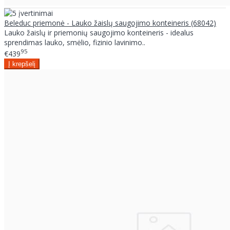
Beleduc priemonė - Lauko žaislų saugojimo konteineris (68042)
Lauko žaislų ir priemonių saugojimo konteineris - idealus
sprendimas lauko, smėlio, fizinio lavinimo..
95
€439