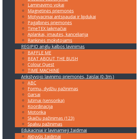
Laminavimo vokai
Magnetinės priemonės
Motyvaciniai antspaudai ir lipdukai
Pagalbinės priemonės
TimeTEX laikmačiai
Aplankai, įmautės, kanceliarija
Rankinės mokytojams
REGIPIO anglų kalbos lavinimas
BAFFLE ME
BEAT ABOUT THE BUSH
Colour Quest
TIME MACHINE
Ankstyvojo lavinimo priemonės, žaislai (0-3m.)
ABC
Formų, dydžių pažinimas
Garsai
Jutimai (sensorika)
Koordinacija
Motorika
Skaičių pažinimas (123)
Spalvų pažinimas
Edukaciniai ir lavinamieji žaidimai
Aktyvūs žaidimai