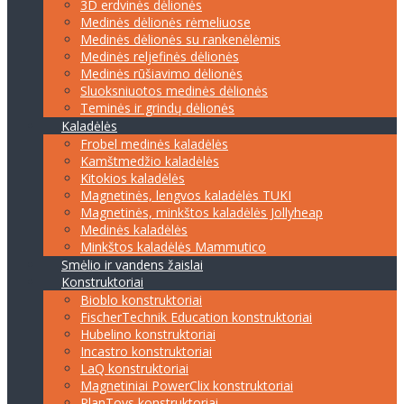
3D erdvinės dėlionės
Medinės dėlionės rėmeliuose
Medinės dėlionės su rankenėlėmis
Medinės reljefinės dėlionės
Medinės rūšiavimo dėlionės
Sluoksniuotos medinės dėlionės
Teminės ir grindų dėlionės
Kaladėlės
Frobel medinės kaladėlės
Kamštmedžio kaladėlės
Kitokios kaladėlės
Magnetinės, lengvos kaladėlės TUKI
Magnetinės, minkštos kaladėlės Jollyheap
Medinės kaladėlės
Minkštos kaladėlės Mammutico
Smėlio ir vandens žaislai
Konstruktoriai
Bioblo konstruktoriai
FischerTechnik Education konstruktoriai
Hubelino konstruktoriai
Incastro konstruktoriai
LaQ konstruktoriai
Magnetiniai PowerClix konstruktoriai
PlanToys konstruktoriai