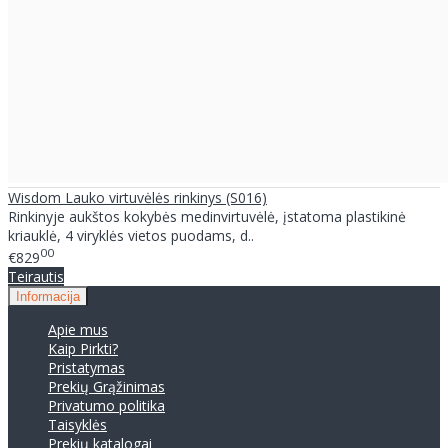
Wisdom Lauko virtuvėlės rinkinys (S016)
Rinkinyje aukštos kokybės medinvirtuvėlė, įstatoma plastikinė
kriauklė, 4 viryklės vietos puodams, d..
00
€829
Teirautis
Informacija
Apie mus
Kaip Pirkti?
Pristatymas
Prekių Grąžinimas
Privatumo politika
Taisyklės
Prekių katalogai